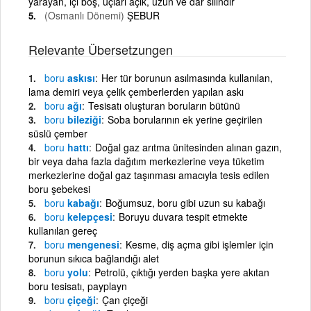
yarayan, içi boş, uçları açık, uzun ve dar silindir
(Osmanlı Dönemi)
ŞEBUR
Relevante Übersetzungen
boru
askısı
Her tür borunun asılmasında kullanılan,
lama demiri veya çelik çemberlerden yapılan askı
boru
ağı
Tesisatı oluşturan boruların bütünü
boru
bileziği
Soba borularının ek yerine geçirilen
süslü çember
boru
hattı
Doğal gaz arıtma ünitesinden alınan gazın,
bir veya daha fazla dağıtım merkezlerine veya tüketim
merkezlerine doğal gaz taşınması amacıyla tesis edilen
boru şebekesi
boru
kabağı
Boğumsuz, boru gibi uzun su kabağı
boru
kelepçesi
Boruyu duvara tespit etmekte
kullanılan gereç
boru
mengenesi
Kesme, diş açma gibi işlemler için
borunun sıkıca bağlandığı alet
boru
yolu
Petrolü, çıktığı yerden başka yere akıtan
boru tesisatı, payplayn
boru
çiçeği
Çan çiçeği