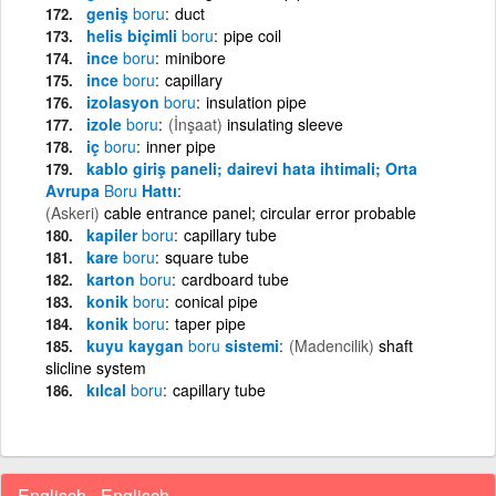
geniş
boru
duct
helis biçimli
boru
pipe coil
ince
boru
minibore
ince
boru
capillary
izolasyon
boru
insulation pipe
izole
boru
(İnşaat)
insulating sleeve
iç
boru
inner pipe
kablo giriş paneli; dairevi hata ihtimali; Orta
Avrupa
Boru
Hattı
(Askeri)
cable entrance panel; circular error probable
kapiler
boru
capillary tube
kare
boru
square tube
karton
boru
cardboard tube
konik
boru
conical pipe
konik
boru
taper pipe
kuyu kaygan
boru
sistemi
(Madencilik)
shaft
slicline system
kılcal
boru
capillary tube
Englisch - Englisch