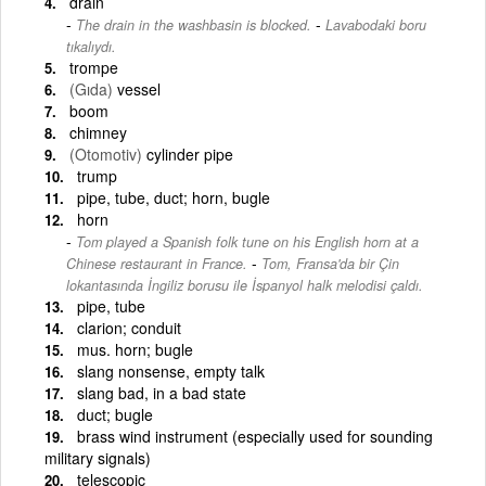
drain
-
The drain in the washbasin is blocked.
Lavabodaki boru
tıkalıydı.
trompe
(Gıda)
vessel
boom
chimney
(Otomotiv)
cylinder pipe
trump
pipe, tube, duct; horn, bugle
horn
Tom played a Spanish folk tune on his English horn at a
-
Chinese restaurant in France.
Tom, Fransa'da bir Çin
lokantasında İngiliz borusu ile İspanyol halk melodisi çaldı.
pipe, tube
clarion; conduit
mus. horn; bugle
slang nonsense, empty talk
slang bad, in a bad state
duct; bugle
brass wind instrument (especially used for sounding
military signals)
telescopic