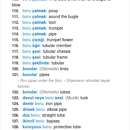
blow
boru
çalmak
poop
boru
çalmak
sound the bugle
boru
çalmak
toot
boru
çalmak
trumpet
boru
çalmak
pipe
boru
çiçeği
trumpet flower
boru
öğe
tubular member
boru
şasi
tubular chassis
boru
şasi
tubular frame
boru
şeklinde
tubular
borular
(Otomotiv)
lines
borular
pipes
-
Run pipes under the floor.
Döşemenin altındaki kaçak
borular.
borular
(Otomotiv)
tubes
davul veya
boru
sesi
(Muzik)
tuck
demir
boru
iron pipe
dirsek
boru
elbow pipe
düz
boru
straight tube
ikincil
boru
bypass
koruyucu
boru
protective tube