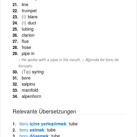
line
trumpet
{i}
blare
{i}
duct
tubing
clarion
flue
hose
pipe in
-
He spoke with a pipe in his mouth.
Ağzında bir boru ile
konuştu.
(Tıp)
syring
bore
salpinx
manifold
alpenhorn
Relevante Übersetzungen
boru
içine yerleştirmek
tube
boru
salmak
tube
boru
döşemek
tube