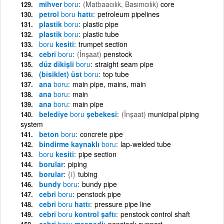
mihver
boru
(Matbaacılık, Basımcılık)
core
petrol
boru
hattı
petroleum pipelines
plastik
boru
plastic pipe
plastik
boru
plastic tube
boru
kesiti
trumpet section
cebri
boru
(İnşaat)
penstock
düz dikişli
boru
straight seam pipe
(bisiklet) üst
boru
top tube
ana
boru
main pipe, mains, main
ana
boru
main
ana
boru
main pipe
belediye
boru
şebekesi
(İnşaat)
municipal piping
system
beton
boru
concrete pipe
bindirme kaynaklı
boru
lap-welded tube
boru
kesiti
pipe section
borular
piping
borular
{i}
tubing
bundy
boru
bundy pipe
cebri
boru
penstock pipe
cebri
boru
hattı
pressure pipe line
cebri
boru
kontrol şaftı
penstock control shaft
cebri
boru
mesnedi
penstock support