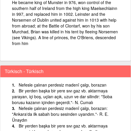
He became king of Munster in 976, won control of the
southern half of Ireland from the high king Maelsechlainn
in 997, and replaced him in 1002. Leinster and the
Norsemen of Dublin united against him in 1013 with help
from abroad; at the Battle of Clontarf, won by his son
Murchad, Brian was killed in his tent by fleeing Norsemen
(see Vikings). A line of princes, the O'Briens, descended
from him
Türkisch - Türkisch
Nefesle çalınan perdesiz madenî çalgı, borazan
Bir yerden başka bir yere sıvı gaz vb. aktarmaya
yarayan, içi boş, uçları açık, uzun ve dar silindir: "Soba
borusu kazanın içinden geçerdi."- N. Cumalı
Nefesle çalınan perdesiz madenî çalgı, borazan:
"Ankara'da ilk sabah boru sesinden uyandım."- R. E.
Ünaydın
Bir yerden başka bir yere sıvı gaz vb. aktarmaya