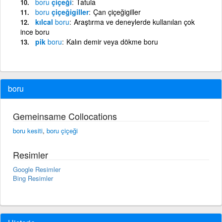
boru
çiçeği
Tatula
boru
çiçeğigiller
Çan çiçeğigiller
kılcal
boru
Araştırma ve deneylerde kullanılan çok
ince boru
pik
boru
Kalın demir veya dökme boru
boru
Gemeinsame Collocations
boru kesiti
,
boru çiçeği
Resimler
Google Resimler
Bing Resimler