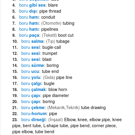
boru
gibi ses
blare
boru
dışı
pipe thread
boru
hattı
conduit
boru
hattı
(Otomotiv)
tubing
boru
hattı
pipelines
boru
paça
(Tekstil)
boot cut
boru
salma
(Tıp)
tubage
boru
sesi
bugle-call
boru
sesi
trumpet
boru
sesi
blast
boru
sürme
boring
boru
ucu
tube end
boru
yolu
(Gıda)
pipe line
boru
çalgı
bugle
boru
çalmak
blow horn
boru
çapı
pipe diameter
boru
çapı
boring
boru
çekme
(Mekanik,Teknik)
tube drawing
boru
-hortum
pipe
boru
dirseği
(İnşaat)
Elbow, knee, elbow pipe, knee
pipe, bent tube, L-shape tube, pipe bend, corner piece,
pipe elbow, tube bend