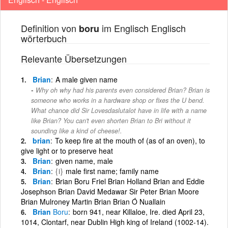
Definition von
im Englisch Englisch
boru
wörterbuch
Relevante Übersetzungen
Brian
A male given name
Why oh why had his parents even considered Brian? Brian is
someone who works in a hardware shop or fixes the U bend.
What chance did Sir Lovesdaslutalot have in life with a name
like Brian? You can't even shorten Brian to Bri without it
sounding like a kind of cheese!.
brian
To keep fire at the mouth of (as of an oven), to
give light or to preserve heat
Brian
given name, male
Brian
{i}
male first name; family name
Brian
Brian Boru Friel Brian Holland Brian and Eddie
Josephson Brian David Medawar Sir Peter Brian Moore
Brian Mulroney Martin Brian Brian Ó Nuallain
Brian
Boru
born 941, near Killaloe, Ire. died April 23,
1014, Clontarf, near Dublin High king of Ireland (1002-14).