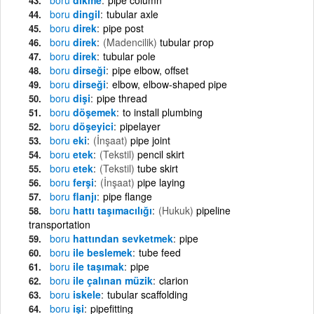
boru
dingil
tubular axle
boru
direk
pipe post
boru
direk
(Madencilik)
tubular prop
boru
direk
tubular pole
boru
dirseği
pipe elbow, offset
boru
dirseği
elbow, elbow-shaped pipe
boru
dişi
pipe thread
boru
döşemek
to install plumbing
boru
döşeyici
pipelayer
boru
eki
(İnşaat)
pipe joint
boru
etek
(Tekstil)
pencil skirt
boru
etek
(Tekstil)
tube skirt
boru
ferşi
(İnşaat)
pipe laying
boru
flanjı
pipe flange
boru
hattı taşımacılığı
(Hukuk)
pipeline
transportation
boru
hattından sevketmek
pipe
boru
ile beslemek
tube feed
boru
ile taşımak
pipe
boru
ile çalınan müzik
clarion
boru
iskele
tubular scaffolding
boru
işi
pipefitting