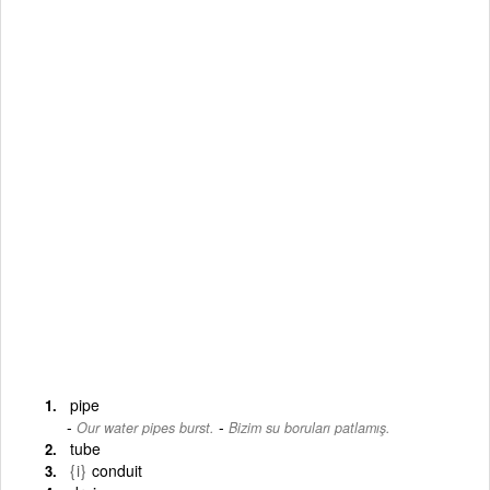
pipe
-
Our water pipes burst.
Bizim su boruları patlamış.
tube
{i}
conduit