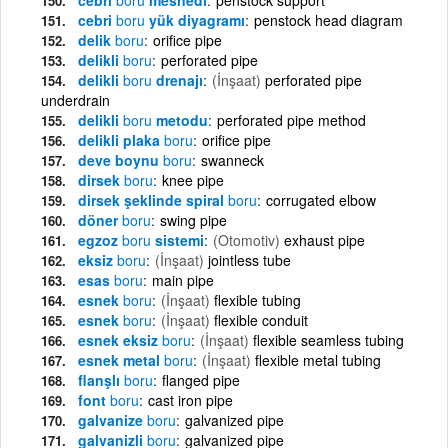
cebri
boru
yük diyagramı
penstock head diagram
delik
boru
orifice pipe
delikli
boru
perforated pipe
delikli
boru
drenajı
(İnşaat)
perforated pipe
underdrain
delikli
boru
metodu
perforated pipe method
delikli plaka
boru
orifice pipe
deve boynu
boru
swanneck
dirsek
boru
knee pipe
dirsek şeklinde spiral
boru
corrugated elbow
döner
boru
swing pipe
egzoz
boru
sistemi
(Otomotiv)
exhaust pipe
eksiz
boru
(İnşaat)
jointless tube
esas
boru
main pipe
esnek
boru
(İnşaat)
flexible tubing
esnek
boru
(İnşaat)
flexible conduit
esnek eksiz
boru
(İnşaat)
flexible seamless tubing
esnek metal
boru
(İnşaat)
flexible metal tubing
flanşlı
boru
flanged pipe
font
boru
cast iron pipe
galvanize
boru
galvanized pipe
galvanizli
boru
galvanized pipe