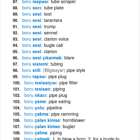
boru
raspası
tube scraper
boru
sacı
tube plate
boru
sesi
toot
boru
sesi
tarantara
boru
sesi
trump
boru
sesi
sennet
boru
sesi
clarion voice
boru
sesi
bugle call
boru
sesi
clarion
boru
sesi çıkarmak
blare
boru
sistemi
tubing
boru
stili
(Bilgisayar)
pipe style
boru
tapası
pipe plug
boru
tesisatçısı
pipe fitter
boru
tesisatı
piping
boru
tıkacı
pipe plug
boru
yeme
pipe eating
boru
yolu
pipeline
boru
çakma
pipe ramming
boru
çalan kimse
hornblower
boru
çalan kimse
bugler
boru
çalma
piping
boru
çalmak
1. to blow a horn. 2. for a bugle to