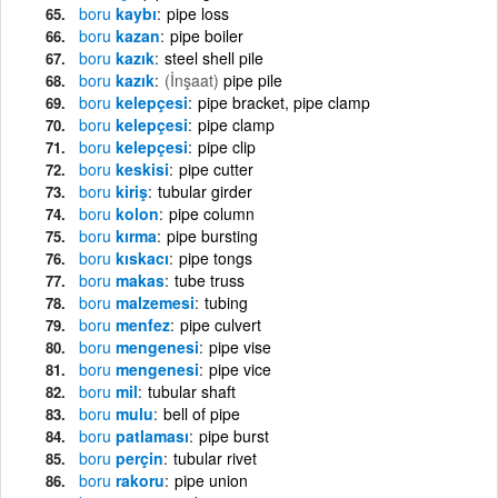
boru
kaybı
pipe loss
boru
kazan
pipe boiler
boru
kazık
steel shell pile
boru
kazık
(İnşaat)
pipe pile
boru
kelepçesi
pipe bracket, pipe clamp
boru
kelepçesi
pipe clamp
boru
kelepçesi
pipe clip
boru
keskisi
pipe cutter
boru
kiriş
tubular girder
boru
kolon
pipe column
boru
kırma
pipe bursting
boru
kıskacı
pipe tongs
boru
makas
tube truss
boru
malzemesi
tubing
boru
menfez
pipe culvert
boru
mengenesi
pipe vise
boru
mengenesi
pipe vice
boru
mil
tubular shaft
boru
mulu
bell of pipe
boru
patlaması
pipe burst
boru
perçin
tubular rivet
boru
rakoru
pipe union