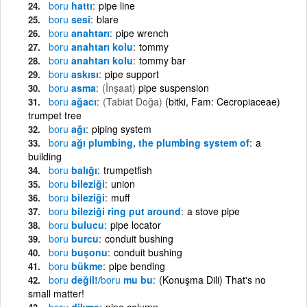
boru
hattı
pipe line
boru
sesi
blare
boru
anahtarı
pipe wrench
boru
anahtarı kolu
tommy
boru
anahtarı kolu
tommy bar
boru
askısı
pipe support
boru
asma
(İnşaat)
pipe suspension
boru
ağacı
(Tabiat Doğa)
(bitki, Fam: Cecropiaceae)
trumpet tree
boru
ağı
piping system
boru
ağı plumbing, the plumbing system of
a
building
boru
balığı
trumpetfish
boru
bileziği
union
boru
bileziği
muff
boru
bileziği ring put around
a stove pipe
boru
bulucu
pipe locator
boru
burcu
conduit bushing
boru
buşonu
conduit bushing
boru
bükme
pipe bending
boru
değil!/
boru
mu bu
(Konuşma Dili) That's no
small matter!
boru
dikme
pipe column