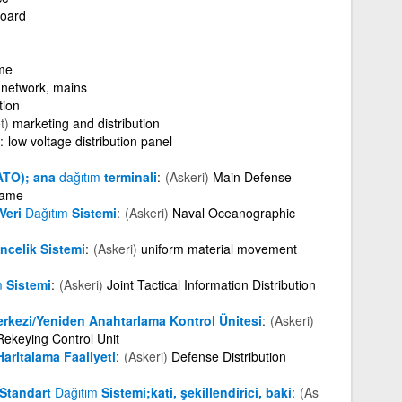
board
ame
n network, mains
tion
t)
marketing and distribution
low voltage distribution panel
ATO); ana
dağıtım
terminali
(Askeri)
Main Defense
rame
Veri
Dağıtım
Sistemi
(Askeri)
Naval Oceanographic
celik Sistemi
(Askeri)
uniform material movement
m
Sistemi
(Askeri)
Joint Tactical Information Distribution
rkezi/Yeniden Anahtarlama Kontrol Ünitesi
(Askeri)
Rekeying Control Unit
aritalama Faaliyeti
(Askeri)
Defense Distribution
 Standart
Dağıtım
Sistemi;kati, şekillendirici, baki
(As