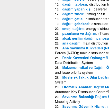
dağıtım
tablosu
distribution 
dağıtım
yapan kişi
deliverer
dağıtım
zinciri
timing chain
dağıtım
çatısı
distribution fr
dağıtım
şebekesi
distributio
enerji
dağıtım
energy distribu
pazarlama ve
dağıtım
(Ticare
alçak gerilim
dağıtım
panosu
ana
dağıtım
main distribution
Ana Savunma Kuvvetleri (N
Forces (NATO); main distribution f
Deniz Kuvvetleri Oşinografi 
Data Distribution System
Malzeme İntikal ve
Dağıtım
Ön
and issue priority system
Müşterek Taktik Bilgi
Dağıtı
System
Otomatik Anahtar
Dağıtım
Me
Automatic Key Distribution Center/
Savunma Bakanlığı
Dağıtım
H
Mapping Activity
Savunma Güvenlik Hizmeti;