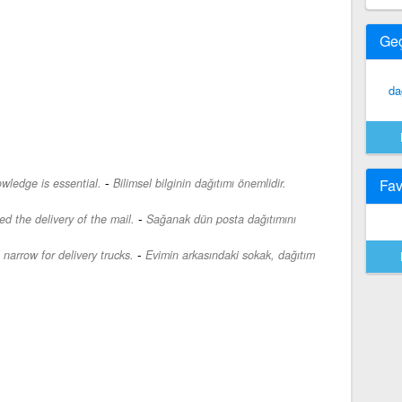
Ge
da
-
owledge is essential.
Bilimsel bilginin dağıtımı önemlidir.
Fav
-
d the delivery of the mail.
Sağanak dün posta dağıtımını
-
narrow for delivery trucks.
Evimin arkasındaki sokak, dağıtım