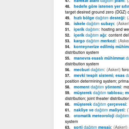
harekat alanı
dağıtım
planı
(
hedefe göre istenen yer sıfır
target desired ground zero (DGZ) de
hızlı bölge
dağıtım
desteği
(
iskele
dağıtım
subayı
(Askeri
içerik
dağıtım
hosting and we
içerik
dağıtım
ağı
content del
kargo
dağıtım
merkezi
(Asker
konteynerize edilmiş mühi
distribution system
manevra esaslı mühimmat
d
distribution system
mecburi
dağıtım
(Askeri)
for
mevki tespit sistemi; esas
d
position determining system; primary
moment
dağıtım
yöntemi
mo
müşterek
dağıtım
tablosu; m
distribution; joint theater distributio
müşterek
dağıtım
çerçevesi
nakliye ve
dağıtım
maliyeti
(
otomatik meteoroloji
dağıtım
system
sorti
dağıtım
mesajı
(Askeri)