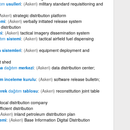
tım
usulleri
(Askeri)
military standard requisitioning and
Askeri)
strategic distribution platform
emi
(Askeri)
verbally initiated release system
 distribution
i
(Askeri)
tactical imagery dissemination system
tım
sistemi
(Askeri)
tactical airfield fuel dispensing
sistemleri
(Askeri)
equipment deployment and
it shed
ma
dağıtım
merkezi
(Askeri)
data distribution center;
em inceleme kurulu
(Askeri)
software release bulletin;
erek
dağıtım
tablosu
(Askeri)
reconstitution joint table
local distribution company
fficient distribution
(Askeri)
inland petroleum distribution plan
emi
(Askeri)
Base Information Digital Distribution