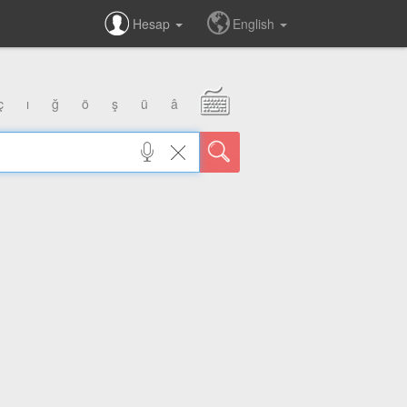
Hesap
English
ç
ı
ğ
ö
ş
ü
â