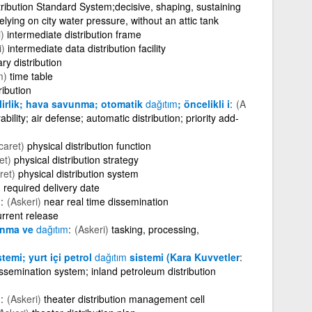
ribution Standard System;decisive, shaping, sustaining
lying on city water pressure, without an attic tank
)
intermediate distribution frame
i)
intermediate data distribution facility
ry distribution
m)
time table
ribution
ilirlik; hava savunma; otomatik
dağıtım
; öncelikli i
(A
ility; air defense; automatic distribution; priority add-
caret)
physical distribution function
et)
physical distribution strategy
ret)
physical distribution system
)
required delivery date
m
(Askeri)
near real time dissemination
urrent release
lanma ve
dağıtım
(Askeri)
tasking, processing,
emi; yurt içi petrol
dağıtım
sistemi (Kara Kuvvetler
semination system; inland petroleum distribution
i
(Askeri)
theater distribution management cell