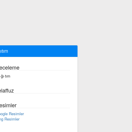
ıtım
eceleme
·ğı·tım
laffuz
esimler
ogle Resimler
ng Resimler