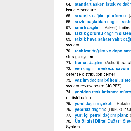
standart askeri istek ve
dağı
issue procedure
stratejik
dağıtım
platformu
(
sözle başlatılan
dağıtım
sist
sınırlı
dağıtım
(Askeri)
limited
taktik görüntü
dağıtım
sistem
taktik hava sahası yakıt
dağı
system
teçhizat
dağıtım
ve depolama 
storage system
transit
dağıtım
(Askeri)
trans
veri
dağıtım
merkezi; savun
defense distribution center
yazılım
dağıtım
bülteni; sist
system review board (JOPES)
yeniden teşkilatlanma müşt
of distribution
yerel
dağıtım
şirketi
(Hukuk)
yetersiz
dağıtım
(Hukuk)
insu
yurt içi petrol
dağıtım
planı
Üs Bilgisi Dijital
Dağıtım
Sist
System