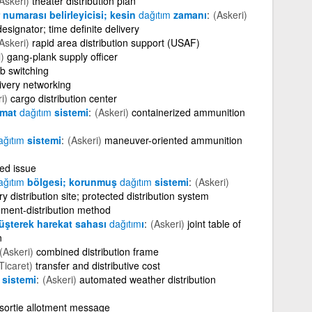
Askeri)
theater distribution plan
 numarası belirleyicisi; kesin
dağıtım
zamanı
(Askeri)
signator; time definite delivery
Askeri)
rapid area distribution support (USAF)
)
gang-plank supply officer
b switching
ivery networking
i)
cargo distribution center
mmat
dağıtım
sistemi
(Askeri)
containerized ammunition
ağıtım
sistemi
(Askeri)
maneuver-oriented ammunition
ced issue
ağıtım
bölgesi; korunmuş
dağıtım
sistemi
(Askeri)
 distribution site; protected distribution system
ment-distribution method
üşterek harekat sahası
dağıtım
ı
(Askeri)
joint table of
n
(Askeri)
combined distribution frame
Ticaret)
transfer and distributive cost
sistemi
(Askeri)
automated weather distribution
sortie allotment message