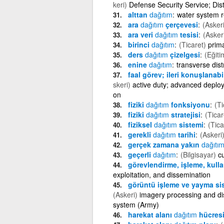
keri)
Defense Security Service; Dist
alttan
dağıtım
water system re
ara
dağıtım
çerçevesi
(Askeri
ara veri
dağıtım
tesisi
(Asker
birinci
dağıtım
(Ticaret)
prima
ders
dağıtım
çizelgesi
(Eğiti
enine
dağıtım
transverse dist
faal görev; ileri konuşlanab
skeri)
active duty; advanced deployab
on
fiziki
dağıtım
fonksiyonu
(Ti
fiziki
dağıtım
stratejisi
(Ticar
fiziksel
dağıtım
sistemi
(Tica
gerekli
dağıtım
tarihi
(Askeri
gerçek zamana yakın
dağıtı
geçerli
dağıtım
(Bilgisayar)
c
görevlendirme, işleme, kul
exploitation, and dissemination
görüntü işleme ve yayma sist
(Askeri)
imagery processing and dis
system (Army)
harekat alanı
dağıtım
hücres