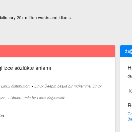
ictionary 20+ million words and idioms.
dağ
H
ilizce sözlükte anlamı
da
-
Linux distribution.
Linux Deepin başka bir mükemmel Linux
Te
-
ion.
Ubuntu ünlü bir Linux dağıtımıdır.
R
Go
ion
Bi