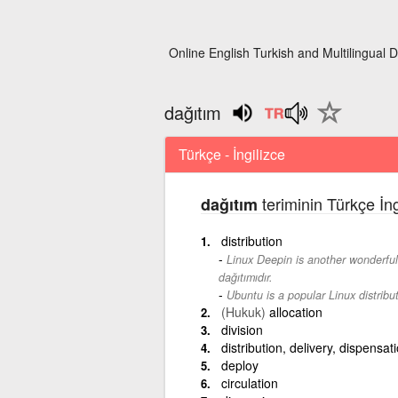
Online English Turkish and Multilingual D
dağıtım
Türkçe - İngilizce
teriminin Türkçe İng
dağıtım
distribution
Linux Deepin is another wonderful 
dağıtımıdır.
Ubuntu is a popular Linux distribut
(Hukuk)
allocation
division
distribution, delivery, dispensat
deploy
circulation