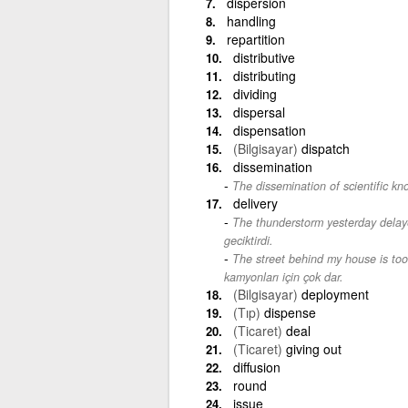
dispersion
handling
repartition
distributive
distributing
dividing
dispersal
dispensation
(Bilgisayar)
dispatch
dissemination
The dissemination of scientific kn
delivery
The thunderstorm yesterday delaye
geciktirdi.
The street behind my house is too 
kamyonları için çok dar.
(Bilgisayar)
deployment
(Tıp)
dispense
(Ticaret)
deal
(Ticaret)
giving out
diffusion
round
issue