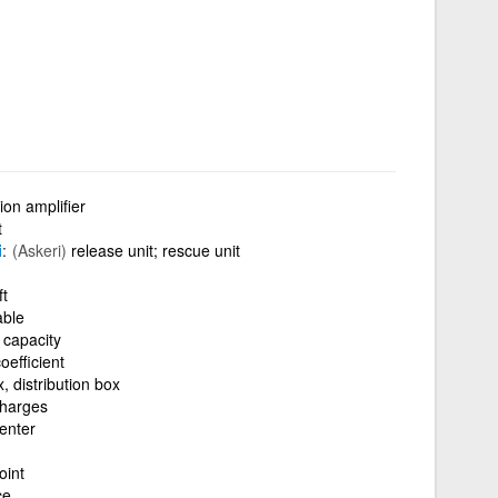
tion amplifier
t
i
(Askeri)
release unit; rescue unit
ft
able
n capacity
coefficient
x, distribution box
charges
center
oint
ce