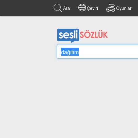
Ara
Çeviri
Oyunlar