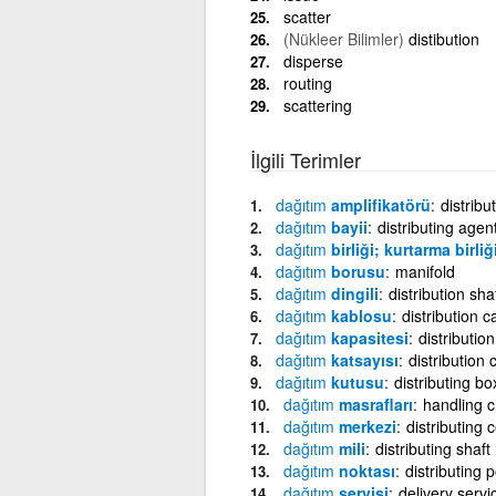
scatter
(Nükleer Bilimler)
distibution
disperse
routing
scattering
İlgili Terimler
dağıtım
amplifikatörü
distribu
dağıtım
bayii
distributing agen
dağıtım
birliği; kurtarma birliğ
dağıtım
borusu
manifold
dağıtım
dingili
distribution sha
dağıtım
kablosu
distribution c
dağıtım
kapasitesi
distributio
dağıtım
katsayısı
distribution 
dağıtım
kutusu
distributing bo
dağıtım
masrafları
handling 
dağıtım
merkezi
distributing 
dağıtım
mili
distributing shaft
dağıtım
noktası
distributing p
dağıtım
servisi
delivery servi