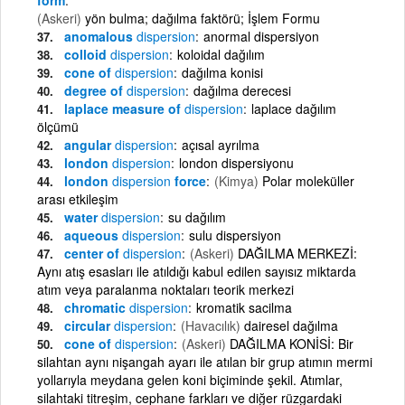
(Askeri)
yön bulma; dağılma faktörü; İşlem Formu
anomalous
dispersion
anormal dispersiyon
colloid
dispersion
koloidal dağılım
cone of
dispersion
dağılma konisi
degree of
dispersion
dağılma derecesi
laplace measure of
dispersion
laplace dağılım
ölçümü
angular
dispersion
açısal ayrılma
london
dispersion
london dispersiyonu
london
dispersion
force
(Kimya)
Polar moleküller
arası etkileşim
water
dispersion
su dağılım
aqueous
dispersion
sulu dispersiyon
center of
dispersion
(Askeri)
DAĞILMA MERKEZİ:
Aynı atış esasları ile atıldığı kabul edilen sayısız miktarda
atım veya paralanma noktaları teorik merkezi
chromatic
dispersion
kromatik sacilma
circular
dispersion
(Havacılık)
dairesel dağılma
cone of
dispersion
(Askeri)
DAĞILMA KONİSİ: Bir
silahtan aynı nişangah ayarı ile atılan bir grup atımın mermi
yollarıyla meydana gelen koni biçiminde şekil. Atımlar,
silahtaki titreşim, cephane farkları ve diğer rüzgardaki