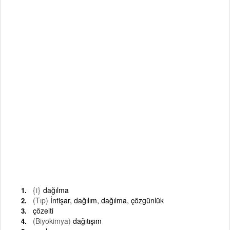
{i}
dağılma
(Tıp)
İntişar, dağılım, dağılma, çözgünlük
çözelti
(Biyokimya)
dağıtışım