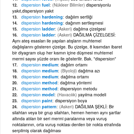
dispersion
fuel
(Nükleer Bilimler)
dispersiyonlu
yakıt,dispersiyon yakıt
dispersion
hardening
dağılım sertliği
dispersion
hardening
dağınım sertleşmesi
dispersion
ladder
(Askeri)
dağılma çizelgesi
dispersion
ladder
(Askeri)
DAĞILMA ÇİZELGESİ:
Aynı ateş esasları ile yapılan atışların muhtemel
dağılışlarını gösteren çizelge. Bu çizelge, 8 kısımdan ibaret
bir diyagram olup her kısmın içine düşmesi muhtemel
mermi sayısı yüzde oranı ile gösterilir. Bak. "dispersion"
dispersion
medium
dağılım ortamı
dispersion
medium
(Biyoloji)
dağıtma azı
dispersion
medium
dağılma ortamı
dispersion
method
dağıtma yöntemi
dispersion
method
dispersiyon metodu
dispersion
model
(Havacılık)
yayılma modeli
dispersion
paint
dispersiyon boya
dispersion
pattern
(Askeri)
DAĞILMA ŞEKLİ: Bir
silahtan veya bir grup silahtan, hemen hemen aynı şartlar
altında atılan bir seri mermi paralanma veya vuruş
noktalarının, orta vuruş noktası denilen bir nokta etrafında
serpilmiş olarak dağılması