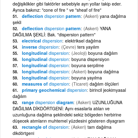
değişiklikler gibi faktörler sebebiyle ayrı yollar takip eder.
Ayrıca bakınız: "cone of fire " ve "sheaf of fire"
deflection
dispersion
pattern
(Askeri)
yana dağılma
şekli
deflection
dispersion
pattern
(Askeri)
YANA
DAĞILMA ŞEKLİ: Bak. "dispersion pattern"
electrical
dispersion
elektriksel dağılma
inverse
dispersion
(Çevre)
ters yayılım
longitudinal
dispersion
(Jeoloji)
boyuna dağılım
longitudinal
dispersion
boyuna dispersiyon
longitudinal
dispersion
boyuna serpilme
longitudinal
dispersion
(Askeri)
boyuna dağılma
longitudinal
dispersion
boyuna yayılma
measures of
dispersion
(Ticaret)
dağılım ölçüleri
primary geochemical
dispersion
birincil jeokimyasal
dağılım
range
dispersion
diagram
(Askeri)
UZUNLUĞUNA
DAĞILMA DİKDÖRTGENİ: Aynı esaslarla atılan ve
uzunluğuna dağılma şeklindeki sekiz bölgeden herbirine
düşecek atımların muhtemel yüzdesini gösteren diyagram
rectangle of
dispersion
(Askeri)
tam dağılma
dikdörtgeni