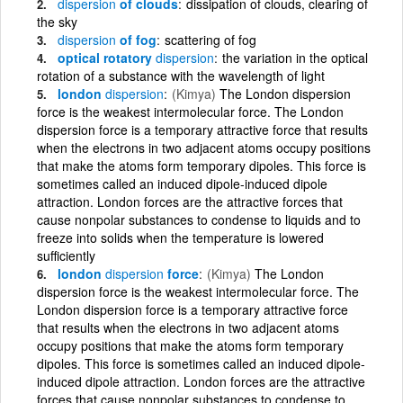
dispersion
of clouds
dissipation of clouds, clearing of
the sky
dispersion
of fog
scattering of fog
optical rotatory
dispersion
the variation in the optical
rotation of a substance with the wavelength of light
london
dispersion
(Kimya)
The London dispersion
force is the weakest intermolecular force. The London
dispersion force is a temporary attractive force that results
when the electrons in two adjacent atoms occupy positions
that make the atoms form temporary dipoles. This force is
sometimes called an induced dipole-induced dipole
attraction. London forces are the attractive forces that
cause nonpolar substances to condense to liquids and to
freeze into solids when the temperature is lowered
sufficiently
london
dispersion
force
(Kimya)
The London
dispersion force is the weakest intermolecular force. The
London dispersion force is a temporary attractive force
that results when the electrons in two adjacent atoms
occupy positions that make the atoms form temporary
dipoles. This force is sometimes called an induced dipole-
induced dipole attraction. London forces are the attractive
forces that cause nonpolar substances to condense to