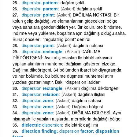
dispersion
pattern
dağılım şekli
dispersion
pattern
(Askeri)
dağılma şekli
dispersion
point
(Askeri)
DAĞILMA NOKTASI: Bir
kolun gelip dağıldığı ve elemanlarının gidecekleri bölge
veya sahalara gönderildikleri yer. Bir kolun, oto bindirme,
indirme veya yükleme, boşaltma için dağılmış olduğu saha.
Buna; önceleri, "regulating point" denirdi
dispersion
point
(Askeri)
dağılma noktası
dispersion
rectangle
(Askeri)
DAĞILMA
DİKDÖRTGENİ: Aynı atış esasları ile birbiri arkasına
yapılan atımların muhtemel dağılışını gösteren çizelge.
Dağılma dikdörtgeni, 64 bölümden ibaret bir diyagramdır
ve her bölümde, bu bölüme düşmesi muhtemel atım
yüzdesi gösterilmiştir. Bak. "dispersion ladder"
dispersion
rectangle
(Askeri)
dağılma dikdörtgeni
dispersion
relation
(Askeri)
dağılma ilişkisi
dispersion
zone
(Askeri)
dağılma sahası
dispersion
zone
(Askeri)
Dağılma bölgesi
dispersion
zone
(Askeri)
DAĞILMA BÖLGESİ: Aynı
nişangah ile yapılan atışlarda, mermilerin dağıldığı bölge
dielectric
dispersion
dielektrik dağılımı
direction finding;
dispersion
factor; disposition
form