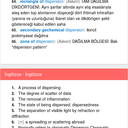
rectangle of
dispersion
(Askeri)
TAM DAĞILMA
DİKDÖRTGENİ: Aynı şartlar altında aynı atış esaslarıyla
ateş eden top atımlarının düşeceği dört ihtimali inhiraftan
(yanına ve uzunluğuna) ibaret olan ve dikdörtgen şekli
göstereceği kabul edilen saha
secondary gechemical
dispersion
ikincil
jeokimyasal dağılma
zone of
dispersion
(Askeri)
DAĞILMA BÖLGESİ: Bak
"dispersion pattern"
İngilizce - İngilizce
A process of dispersing
The degree of scatter of data
The removal of inflammation
The state of being dispersed; dispersedness
The separation of visible light by refraction or
diffraction
{n}
a spreading or scattering abroad
Normally refers to chromatic Disperson Chromatic