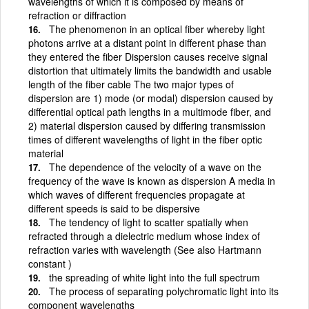
wavelengths of which it is composed by means of
refraction or diffraction
The phenomenon in an optical fiber whereby light
photons arrive at a distant point in different phase than
they entered the fiber Dispersion causes receive signal
distortion that ultimately limits the bandwidth and usable
length of the fiber cable The two major types of
dispersion are 1) mode (or modal) dispersion caused by
differential optical path lengths in a multimode fiber, and
2) material dispersion caused by differing transmission
times of different wavelengths of light in the fiber optic
material
The dependence of the velocity of a wave on the
frequency of the wave is known as dispersion A media in
which waves of different frequencies propagate at
different speeds is said to be dispersive
The tendency of light to scatter spatially when
refracted through a dielectric medium whose index of
refraction varies with wavelength (See also Hartmann
constant )
the spreading of white light into the full spectrum
The process of separating polychromatic light into its
component wavelengths