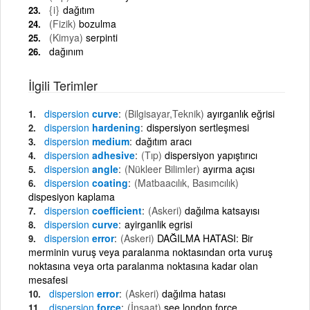
{i}
dağıtım
(Fizik)
bozulma
(Kimya)
serpinti
dağınım
İlgili Terimler
dispersion
curve
(Bilgisayar,Teknik)
ayırganlık eğrisi
dispersion
hardening
dispersiyon sertleşmesi
dispersion
medium
dağıtım aracı
dispersion
adhesive
(Tıp)
dispersiyon yapıştırıcı
dispersion
angle
(Nükleer Bilimler)
ayırma açısı
dispersion
coating
(Matbaacılık, Basımcılık)
dispesiyon kaplama
dispersion
coefficient
(Askeri)
dağılma katsayısı
dispersion
curve
ayirganlik egrisi
dispersion
error
(Askeri)
DAĞILMA HATASI: Bir
merminin vuruş veya paralanma noktasından orta vuruş
noktasına veya orta paralanma noktasına kadar olan
mesafesi
dispersion
error
(Askeri)
dağılma hatası
dispersion
force
(İnşaat)
see london force