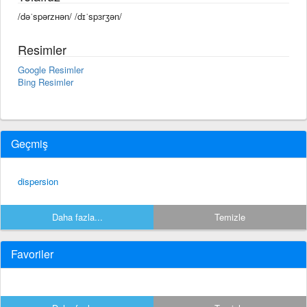
/dəˈspərᴢʜən/ /dɪˈspɜrʒən/
Resimler
Google Resimler
Bing Resimler
Geçmiş
dispersion
Daha fazla...
Temizle
Favoriler