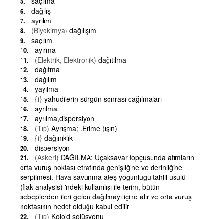
saçılma
dağılış
ayrılım
(Biyokimya)
dağılışım
saçılım
ayırma
(Elektrik, Elektronik)
dağıtılma
dağıtma
dağılım
yayılma
{i}
yahudilerin sürgün sonrası dağılmaları
ayrılma
ayrılma,dispersiyon
(Tıp)
Ayrışma; .Erime (ışın)
{i}
dağınıklık
dispersiyon
(Askeri)
DAĞILMA: Uçaksavar topçusunda atımların
orta vuruş noktası etrafında genişliğine ve derinliğine
serpilmesi. Hava savunma ateş yoğunluğu tahlil usulü
(flak analysis) 'ndeki kullanılışı ile terim, bütün
sebeplerden ileri gelen dağılmayı içine alır ve orta vuruş
noktasının hedef olduğu kabul edilir
(Tıp)
Koloid solüsyonu