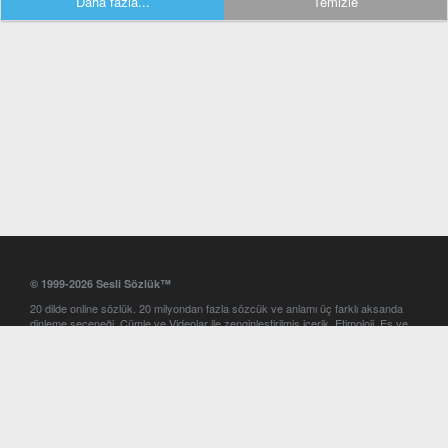
Daha fazla...
Temizle
© 1999-2026 Sesli Sözlük™
20 dilde online sözlük. 20 milyondan fazla sözcük ve anlamı üç farklı aksanda
dinleme seçeneği. Cümle ve Videolar ile zenginleştirilmiş içerik. Etimoloji, Eş ve
Zıt anlamlar, kelime okunuşları ve günün kelimesi. Yazım Türkçeleştirici ile hatalı
Türkçe metinleri düzeltme. iOS, Android ve Windows mobil platformlarda online
ve offline sözlük programları. Sesli Sözlük garantisinde Profesyonel çeviri
hizmetleri. İngilizce kelime haznenizi arttıracak kelime oyunları. Ayarlar
bölümünü kullarak çevirisini görmek istediğiniz sözlükleri seçme ve aynı
zamanda sözlüklerin gösterim sırasını ayarlama imkanı. Kelimelerin
seslendirilişini otomatik dinlemek için ayarlardan isteğiniz aksanı seçebilirsiniz.