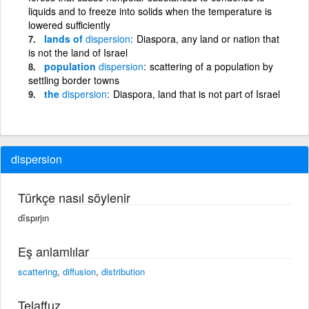
liquids and to freeze into solids when the temperature is
lowered sufficiently
lands of
dispersion
Diaspora, any land or nation that
is not the land of Israel
population
dispersion
scattering of a population by
settling border towns
the
dispersion
Diaspora, land that is not part of Israel
dispersion
Türkçe nasıl söylenir
dîspırjın
Eş anlamlılar
scattering
,
diffusion
,
distribution
Telaffuz