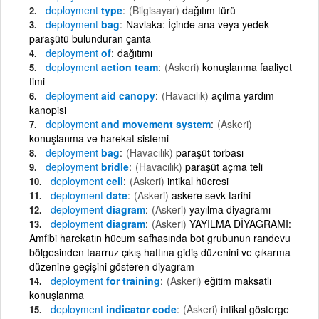
deployment
type
(Bilgisayar)
dağıtım türü
deployment
bag
Navlaka: İçinde ana veya yedek
paraşütü bulunduran çanta
deployment
of
dağıtımı
deployment
action team
(Askeri)
konuşlanma faaliyet
timi
deployment
aid canopy
(Havacılık)
açılma yardım
kanopisi
deployment
and movement system
(Askeri)
konuşlanma ve harekat sistemi
deployment
bag
(Havacılık)
paraşüt torbası
deployment
bridle
(Havacılık)
paraşüt açma teli
deployment
cell
(Askeri)
intikal hücresi
deployment
date
(Askeri)
askere sevk tarihi
deployment
diagram
(Askeri)
yayılma diyagramı
deployment
diagram
(Askeri)
YAYILMA DİYAGRAMI:
Amfibi harekatın hücum safhasında bot grubunun randevu
bölgesinden taarruz çıkış hattına gidiş düzenini ve çıkarma
düzenine geçişini gösteren diyagram
deployment
for training
(Askeri)
eğitim maksatlı
konuşlanma
deployment
indicator code
(Askeri)
intikal gösterge