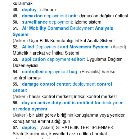
kullanmak
deploy
istihdam
dymaxion
deployment
unit
dymaxion dağıtım ünitesi
surveillance
deployment
izleme sistemi
Air Mobility Command
Deployment
Analysis
System
(Askeri)
Uçar Birlik Komutanlığı İntikal Analiz Sistemi
Allied
Deployment
and Movement System
(Askeri)
Müttefik Harekat ve İntikal Sistemi
application
deployment
editor
Uygulama Dağıtım
Düzenleyicisi
controlled
deployment
bag
(Havacılık)
hareket
kontrol torbası
damage control center;
deployment
control
center
(Askeri)
hasar kontrol merkezi; intikal kontrol merkezi
day an active duty unit is notified for
deployment
or redeployment
(Askeri)
bir aktif görev birliğinin konuşlanma veya yeniden
konuşlanma emrini aldığı gün
deploy
(Askeri)
STRATEJİK TERTİPLENMEK:
Stratejik anlamda; kuvvetleri arzu edilen harekat