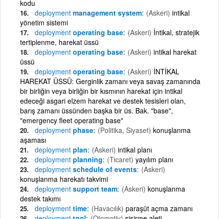
kodu
deployment
management system
(Askeri)
intikal
yönetim sistemi
deployment
operating base
(Askeri)
İntikal, stratejik
tertiplenme, harekat üssü
deployment
operating base
(Askeri)
intikal harekat
üssü
deployment
operating base
(Askeri)
İNTİKAL
HAREKAT ÜSSÜ: Gerginlik zamanı veya savaş zamanında
bir birliğin veya birliğin bir kısmının harekat için intikal
edeceği asgari elzem harekat ve destek tesisleri olan,
barış zamanı üssünden başka bir üs. Bak. "base",
"emergency fleet operating base"
deployment
phase
(Politika, Siyaset)
konuşlanma
aşaması
deployment
plan
(Askeri)
intikal planı
deployment
planning
(Ticaret)
yayılım planı
deployment
schedule of events
(Askeri)
konuşlanma harekatı takvimi
deployment
support team
(Askeri)
konuşlanma
destek takımı
deployment
time
(Havacılık)
paraşüt açma zamanı
deployment
tool
(Otomotiv)
şişirme aleti