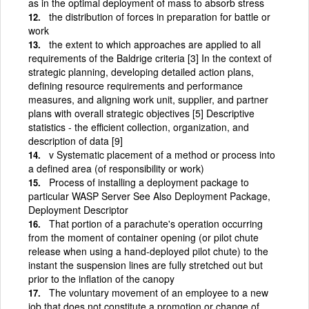
as in the optimal deployment of mass to absorb stress
the distribution of forces in preparation for battle or
work
the extent to which approaches are applied to all
requirements of the Baldrige criteria [3] In the context of
strategic planning, developing detailed action plans,
defining resource requirements and performance
measures, and aligning work unit, supplier, and partner
plans with overall strategic objectives [5] Descriptive
statistics - the efficient collection, organization, and
description of data [9]
v Systematic placement of a method or process into
a defined area (of responsibility or work)
Process of installing a deployment package to
particular WASP Server See Also Deployment Package,
Deployment Descriptor
That portion of a parachute's operation occurring
from the moment of container opening (or pilot chute
release when using a hand-deployed pilot chute) to the
instant the suspension lines are fully stretched out but
prior to the inflation of the canopy
The voluntary movement of an employee to a new
job that does not constitute a promotion or change of