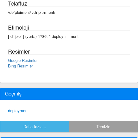
Telaffuz
/dəˈploimənt/ /dɪˈplɔɪmənt/
Etimoloji
[ di-'ploi ] (verb.) 1786. * deploy + -ment
Resimler
Google Resimler
Bing Resimler
Geçmiş
deployment
Daha fazla...
Temizle