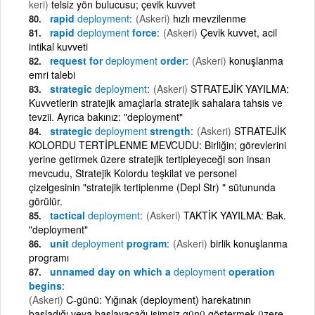
keri)
telsiz yön bulucusu; çevik kuvvet
rapid
deployment
(Askeri)
hızlı mevzilenme
rapid
deployment
force
(Askeri)
Çevik kuvvet, acil
intikal kuvveti
request for
deployment
order
(Askeri)
konuşlanma
emri talebi
strategic
deployment
(Askeri)
STRATEJİK YAYILMA:
Kuvvetlerin stratejik amaçlarla stratejik sahalara tahsis ve
tevzii. Ayrıca bakınız: "deployment"
strategic
deployment
strength
(Askeri)
STRATEJİK
KOLORDU TERTİPLENME MEVCUDU: Birliğin; görevlerini
yerine getirmek üzere stratejik tertipleyeceği son insan
mevcudu, Stratejik Kolordu teşkilat ve personel
çizelgesinin "stratejik tertiplenme (Depl Str) " sütununda
görülür.
tactical
deployment
(Askeri)
TAKTİK YAYILMA: Bak.
"deployment"
unit
deployment
program
(Askeri)
birlik konuşlanma
programı
unnamed day on which a
deployment
operation
begins
(Askeri)
C-günü: Yığınak (deployment) harekatının
başladığı veya başlayacağı isimsiz günü göstermek üzere