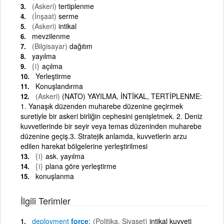
(Askeri)
tertiplenme
(İnşaat)
serme
(Askeri)
intikal
mevzilenme
(Bilgisayar)
dağıtım
yayılma
{i}
açılma
Yerleştirme
Konuşlandırma
(Askeri)
(NATO) YAYILMA, İNTİKAL, TERTİPLENME:
1. Yanaşık düzenden muharebe düzenine geçirmek
suretiyle bir askeri birliğin cephesini genişletmek. 2. Deniz
kuvvetlerinde bir seyir veya temas düzeninden muharebe
düzenine geçiş.3. Stratejik anlamda, kuvvetlerin arzu
edilen harekat bölgelerine yerleştirilmesi
{i}
ask. yayılma
{i}
plana göre yerleştirme
konuşlanma
İlgili Terimler
deployment
force
(Politika, Siyaset)
intikal kuvveti