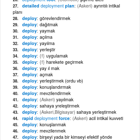
detailed
deployment
plan
(Askeri)
ayrıntılı intikal
planı
deploy
görevlendirmek
deploy
dağıtmak
deploy
yaymak
deploy
açılma
deploy
yayılma
deploy
yerleştir
deploy
{f}
uygulamak
deploy
{f}
harekete geçirmek
deploy
yay ıl mak
deploy
açmak
deploy
yerleştirmek (ordu vb)
deploy
konuşlandırmak
deploy
mevzilendirmek
deploy
(Askeri)
yayılmak
deploy
sahaya yreleştirmek
deploy
(Askeri,Bilgisayar)
sahaya yerleştirmek
rapid
deployment
force
(Askeri)
acil intikal kuvveti
deploy
konuşlanmak
deploy
mevzilenmek
deploy
birşeyi yada bir kimseyi efektif yönde