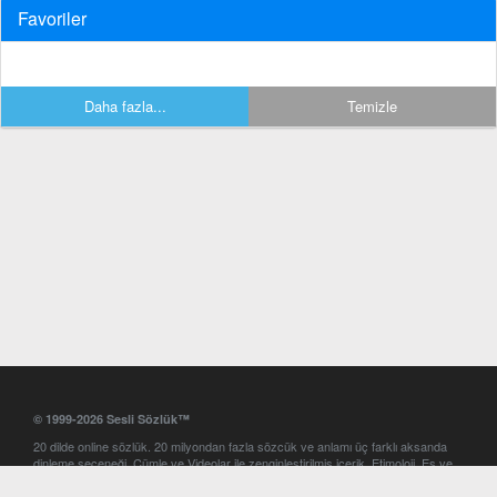
Favoriler
Daha fazla...
Temizle
© 1999-2026 Sesli Sözlük™
20 dilde online sözlük. 20 milyondan fazla sözcük ve anlamı üç farklı aksanda
dinleme seçeneği. Cümle ve Videolar ile zenginleştirilmiş içerik. Etimoloji, Eş ve
Zıt anlamlar, kelime okunuşları ve günün kelimesi. Yazım Türkçeleştirici ile hatalı
Türkçe metinleri düzeltme. iOS, Android ve Windows mobil platformlarda online