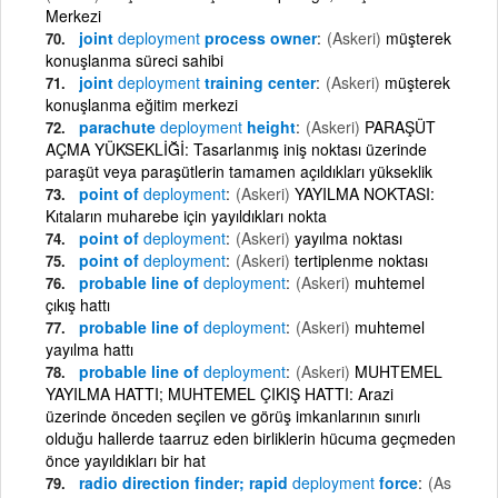
Merkezi
joint
deployment
process owner
(Askeri)
müşterek
konuşlanma süreci sahibi
joint
deployment
training center
(Askeri)
müşterek
konuşlanma eğitim merkezi
parachute
deployment
height
(Askeri)
PARAŞÜT
AÇMA YÜKSEKLİĞİ: Tasarlanmış iniş noktası üzerinde
paraşüt veya paraşütlerin tamamen açıldıkları yükseklik
point of
deployment
(Askeri)
YAYILMA NOKTASI:
Kıtaların muharebe için yayıldıkları nokta
point of
deployment
(Askeri)
yayılma noktası
point of
deployment
(Askeri)
tertiplenme noktası
probable line of
deployment
(Askeri)
muhtemel
çıkış hattı
probable line of
deployment
(Askeri)
muhtemel
yayılma hattı
probable line of
deployment
(Askeri)
MUHTEMEL
YAYILMA HATTI; MUHTEMEL ÇIKIŞ HATTI: Arazi
üzerinde önceden seçilen ve görüş imkanlarının sınırlı
olduğu hallerde taarruz eden birliklerin hücuma geçmeden
önce yayıldıkları bir hat
radio direction finder; rapid
deployment
force
(As