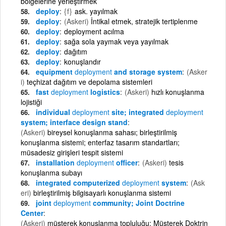
bölgelerine yerleştirmek
deploy
{f}
ask. yayılmak
deploy
(Askeri)
İntikal etmek, stratejik tertiplenme
deploy
deployment acılma
deploy
sağa sola yaymak veya yayılmak
deploy
dağıtım
deploy
konuşlandır
equipment
deployment
and storage system
(Asker
i)
teçhizat dağıtım ve depolama sistemleri
fast
deployment
logistics
(Askeri)
hızlı konuşlanma
lojistiği
individual
deployment
site; integrated
deployment
system; interface design stand
(Askeri)
bireysel konuşlanma sahası; birleştirilmiş
konuşlanma sistemi; enterfaz tasarım standartları;
müsadesiz girişleri tespit sistemi
installation
deployment
officer
(Askeri)
tesis
konuşlanma subayı
integrated computerized
deployment
system
(Ask
eri)
birleştirilmiş bilgisayarlı konuşlanma sistemi
joint
deployment
community; Joint Doctrine
Center
(Askeri)
müşterek konuşlanma topluluğu; Müşterek Doktrin