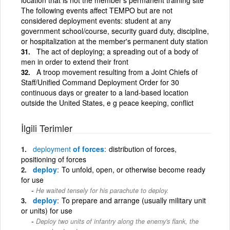
The following events affect TEMPO but are not
considered deployment events: student at any
government school/course, security guard duty, discipline,
or hospitalization at the member's permanent duty station
The act of deploying; a spreading out of a body of
men in order to extend their front
A troop movement resulting from a Joint Chiefs of
Staff/Unified Command Deployment Order for 30
continuous days or greater to a land-based location
outside the United States, e g peace keeping, conflict
İlgili Terimler
deployment
of forces
distribution of forces,
positioning of forces
deploy
To unfold, open, or otherwise become ready
for use
He waited tensely for his parachute to deploy.
deploy
To prepare and arrange (usually military unit
or units) for use
Deploy two units of infantry along the enemy's flank, the