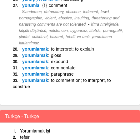
yorumla
{f}
comment
Slanderous, defamatory, obscene, indecent, lewd,
pornographic, violent, abusive, insulting, threatening and
-
harassing comments are not tolerated.
İftira niteliğinde,
küçük düşürücü, müstehcen, uygunsuz, iffetsiz, pornografik,
şiddet, suistimal, hakaret, tehdit ve taciz yorumlarına
katlanılmaz.
yorumlamak
to interpret; to explain
yorumlamak
gloss
yorumlamak
expound
yorumlamak
commentate
yorumlamak
paraphrase
yorumlamak
to comment on; to interpret, to
construe
Türkçe - Türkçe
Yorumlamak işi
tefsir