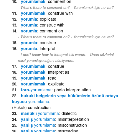
yorumlamak
comment on
-
What's there to comment on?
Yorumlamak için ne var?
yorumlamak
construe with
yorumla
explicate
yorumla
construe with
yorumla
comment on
-
What's there to comment on?
Yorumlamak için ne var?
yorumla
construe
yorumla
interpret
-
I don't know how to interpret his words.
Onun sözlerini
nasıl yorumlayacağımı bilmiyorum.
yorumlamak
construe
yorumlamak
interpret as
yorumlamak
read
yorumlamak
explicate
foto-
yorumlama
photo interpretation
hukuki belgelerin veya hükümlerin özünü ortaya
koyucu
yorumlama
(Hukuk)
construction
mantıklı
yorumlama
dialectic
yanlış
yorumlama
misinterpretation
yanlış
yorumlama
misconstruction
yanlış
yorumlama
misreading