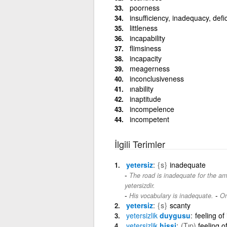
poorness
insufficiency, inadequacy, defi
littleness
incapability
flimsiness
incapacity
meagerness
inconclusiveness
ınability
inaptitude
incompelence
incompetent
İlgili Terimler
yetersiz
{s}
inadequate
The road is inadequate for the amou
yetersizdir.
-
His vocabulary is inadequate.
On
yetersiz
{s}
scanty
yetersizlik
duygusu
feeling o
yetersizlik
hissi
(Tıp)
feeling 