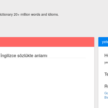
ictionary 20+ million words and idioms.
yet
H
İngilizce sözlükte anlamı
ye·
Te
R
Go
Bi