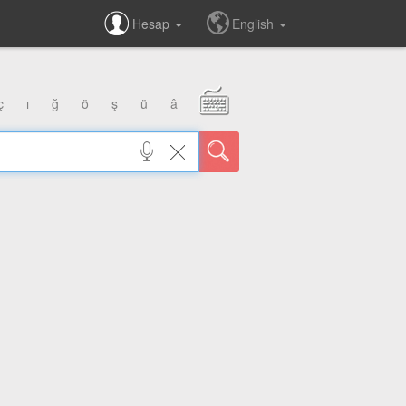
Hesap
English
ç
ı
ğ
ö
ş
ü
â