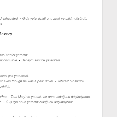
-
nd exhausted.
Gıda yetersizliği onu zayıf ve bitkin düşürdü.
ds
ficiency
cel veriler yetersiz.
-
inconclusive.
Deneyin sonucu yetersizdi.
ması çok yetersizdi.
-
st even though he was a poor driver.
Yetersiz bir sürücü
ebildi.
-
ther.
Tom Mary'nin yetersiz bir anne olduğunu düşünüyordu.
-
b.
O iş için onun yetersiz olduğunu düşünüyorlar.