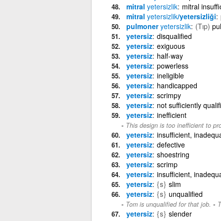
mitral
yetersizlik
mitral insuff
mitral
yetersizlik
/yetersizliği
pulmoner
yetersizlik
(Tıp)
pu
yetersiz
disqualified
yetersiz
exiguous
yetersiz
half-way
yetersiz
powerless
yetersiz
ineligible
yetersiz
handicapped
yetersiz
scrimpy
yetersiz
not sufficiently quali
yetersiz
inefficient
This design is too inefficient to pr
yetersiz
insufficient, inadequ
yetersiz
defective
yetersiz
shoestring
yetersiz
scrimp
yetersiz
insufficient, inadequ
yetersiz
{s}
slim
yetersiz
{s}
unqualified
-
Tom is unqualified for that job.
T
yetersiz
{s}
slender