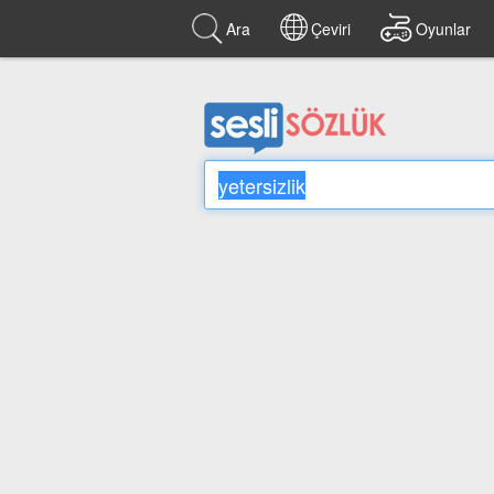
Ara
Çeviri
Oyunlar