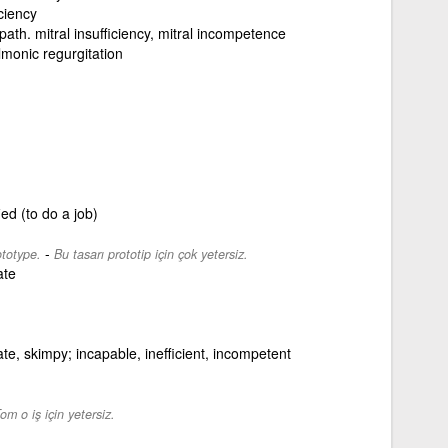
iciency
path. mitral insufficiency, mitral incompetence
lmonic regurgitation
fied (to do a job)
-
ototype.
Bu tasarı prototip için çok yetersiz.
ate
ate, skimpy; incapable, inefficient, incompetent
om o iş için yetersiz.