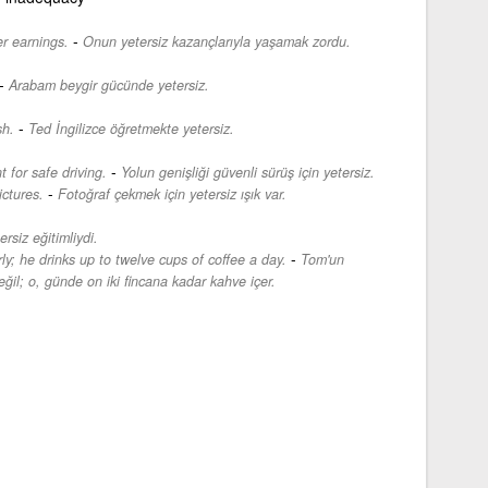
-
er earnings.
Onun yetersiz kazançlarıyla yaşamak zordu.
-
Arabam beygir gücünde yetersiz.
-
sh.
Ted İngilizce öğretmekte yetersiz.
-
t for safe driving.
Yolun genişliği güvenli sürüş için yetersiz.
-
ictures.
Fotoğraf çekmek için yetersiz ışık var.
rsiz eğitimliydi.
-
ly; he drinks up to twelve cups of coffee a day.
Tom'un
eğil; o, günde on iki fincana kadar kahve içer.