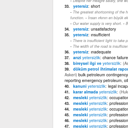
Despite her meagre salary, she wo
yetersiz
short
The greatest shortcoming of the hu
-
function.
İnsan ırkının en büyük eks
-
Our water supply is very short.
B
yetersiz
unsatisfactory
yetersiz
ınsufficient
There is insufficient light to take p
The width of the road is insufficien
yetersiz
ınadequate
arızi
yetersizlik
chance failure
bireysel ilgi ve
yetersizlik
(As
döküm petrol ihtimalat rapo
Askeri)
bulk petroleum contingency 
reporting emergency petroleum, oil
kanuni
yetersizlik
legal incap
karar almada
yetersizlik
(Huk
mesleki
yetersizlik
occupationa
mesleki
yetersizlik
profession
mesleki
yetersizlik
occupationa
mesleki
yetersizlik
professio
mesleki
yetersizlik
professiona
mesleki
yetersizlik
professiona