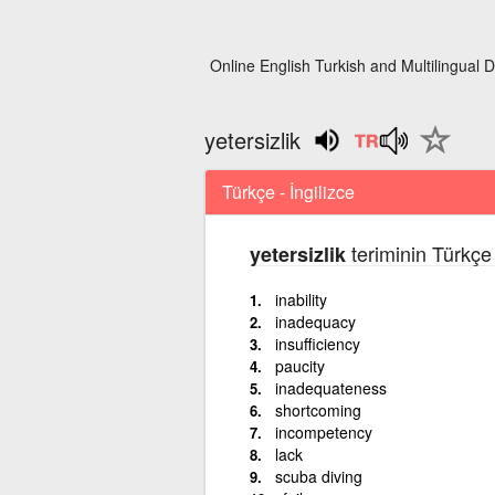
Online English Turkish and Multilingual D
yetersizlik
Türkçe - İngilizce
teriminin Türkçe 
yetersizlik
inability
inadequacy
insufficiency
paucity
inadequateness
shortcoming
incompetency
lack
scuba diving