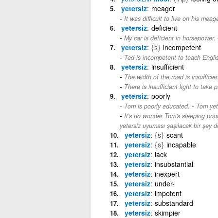
yetersiz
meager
It was difficult to live on his meag
yetersiz
deficient
My car is deficient in horsepower.
yetersiz
{s}
incompetent
Ted is incompetent to teach Engli
yetersiz
insufficient
The width of the road is insufficien
There is insufficient light to take p
yetersiz
poorly
-
Tom is poorly educated.
Tom yete
It's no wonder Tom's sleeping poor
yetersiz uyuması şaşılacak bir şey d
yetersiz
{s}
scant
yetersiz
{s}
incapable
yetersiz
lack
yetersiz
insubstantial
yetersiz
inexpert
yetersiz
under-
yetersiz
impotent
yetersiz
substandard
yetersiz
skimpier