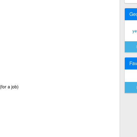
Ge
ye
Fav
(for a job)