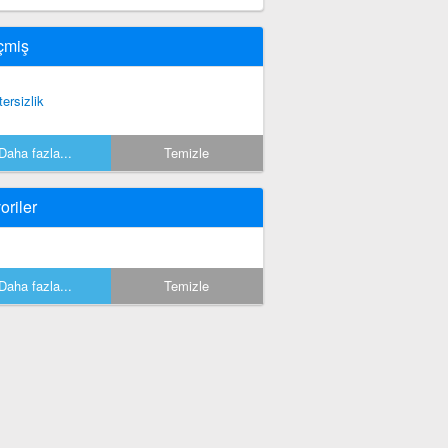
çmiş
tersizlik
Daha fazla...
Temizle
oriler
Daha fazla...
Temizle