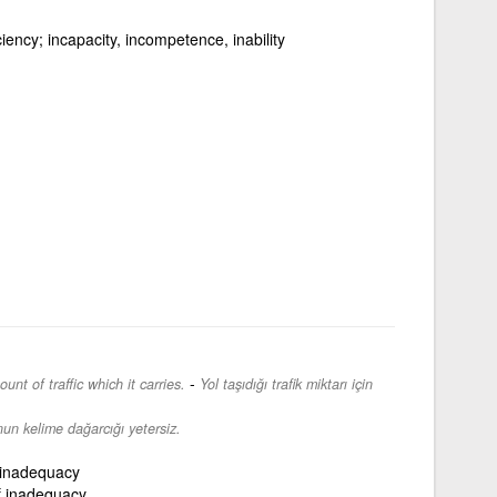
ciency; incapacity, incompetence, inability
-
nt of traffic which it carries.
Yol taşıdığı trafik miktarı için
un kelime dağarcığı yetersiz.
f inadequacy
of inadequacy