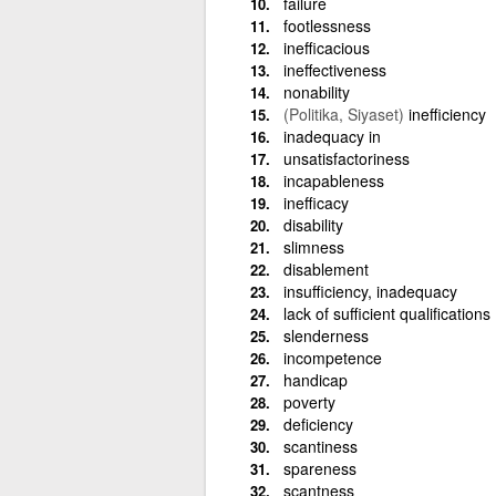
failure
footlessness
inefficacious
ineffectiveness
nonability
(Politika, Siyaset)
inefficiency
inadequacy in
unsatisfactoriness
incapableness
inefficacy
disability
slimness
disablement
insufficiency, inadequacy
lack of sufficient qualifications 
slenderness
incompetence
handicap
poverty
deficiency
scantiness
spareness
scantness