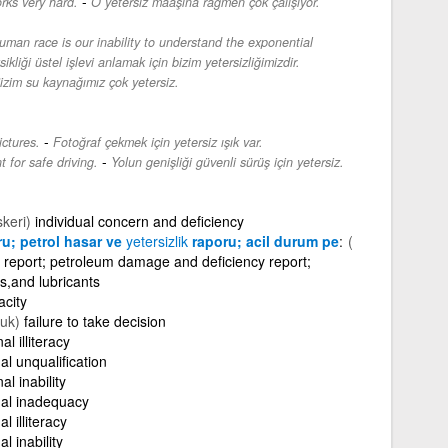
-
rks very hard.
O yetersiz maaşına rağmen çok çalışıyor.
man race is our inability to understand the exponential
ikliği üstel işlevi anlamak için bizim yetersizliğimizdir.
izim su kaynağımız çok yetersiz.
-
ictures.
Fotoğraf çekmek için yetersiz ışık var.
-
t for safe driving.
Yolun genişliği güvenli sürüş için yetersiz.
keri)
individual concern and deficiency
ru; petrol hasar ve
yetersizlik
raporu; acil durum pe
(
report; petroleum damage and deficiency report;
s,and lubricants
acity
uk)
failure to take decision
l illiteracy
al unqualification
l inability
nal inadequacy
l illiteracy
l inability