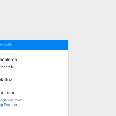
ersizlik
eceleme
ter·siz·lik
laffuz
esimler
ogle Resimler
ng Resimler