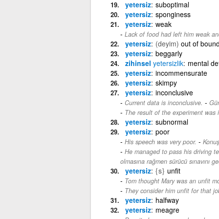
yetersiz
suboptimal
yetersiz
sponginess
yetersiz
weak
Lack of food had left him weak a
yetersiz
(deyim)
out of boun
yetersiz
beggarly
zihinsel
yetersizlik
mental de
yetersiz
incommensurate
yetersiz
skimpy
yetersiz
inconclusive
-
Current data is inconclusive.
Gün
The result of the experiment was 
yetersiz
subnormal
yetersiz
poor
-
His speech was very poor.
Konuş
He managed to pass his driving te
olmasına rağmen sürücü sınavını geç
yetersiz
{s}
unfit
Tom thought Mary was an unfit mo
They consider him unfit for that jo
yetersiz
halfway
yetersiz
meagre