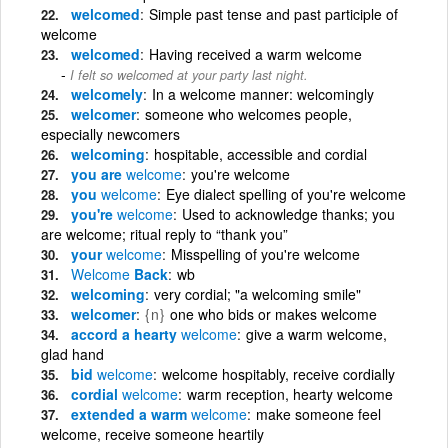
welcomed
Simple past tense and past participle of
welcome
welcomed
Having received a warm welcome
I felt so welcomed at your party last night.
welcomely
In a welcome manner: welcomingly
welcomer
someone who welcomes people,
especially newcomers
welcoming
hospitable, accessible and cordial
you are
welcome
you're welcome
you
welcome
Eye dialect spelling of you're welcome
you're
welcome
Used to acknowledge thanks; you
are welcome; ritual reply to “thank you”
your
welcome
Misspelling of you're welcome
Welcome
Back
wb
welcoming
very cordial; "a welcoming smile"
welcomer
{n}
one who bids or makes welcome
accord a hearty
welcome
give a warm welcome,
glad hand
bid
welcome
welcome hospitably, receive cordially
cordial
welcome
warm reception, hearty welcome
extended a warm
welcome
make someone feel
welcome, receive someone heartily