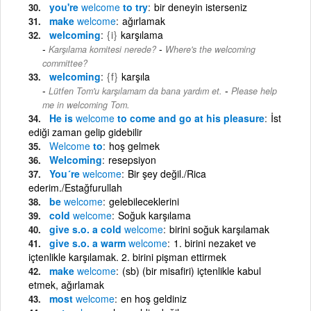
you're
welcome
to try
bir deneyin isterseniz
make
welcome
ağırlamak
welcoming
{i}
karşılama
-
Karşılama komitesi nerede?
Where's the welcoming
committee?
welcoming
{f}
karşıla
-
Lütfen Tom'u karşılamam da bana yardım et.
Please help
me in welcoming Tom.
He is
welcome
to come and go at his pleasure
İst
ediği zaman gelip gidebilir
Welcome
to
hoş gelmek
Welcoming
resepsiyon
You´re
welcome
Bir şey değil./Rica
ederim./Estağfurullah
be
welcome
gelebileceklerini
cold
welcome
Soğuk karşılama
give s.o. a cold
welcome
birini soğuk karşılamak
give s.o. a warm
welcome
1. birini nezaket ve
içtenlikle karşılamak. 2. birini pişman ettirmek
make
welcome
(sb) (bir misafiri) içtenlikle kabul
etmek, ağırlamak
most
welcome
en hoş geldiniz