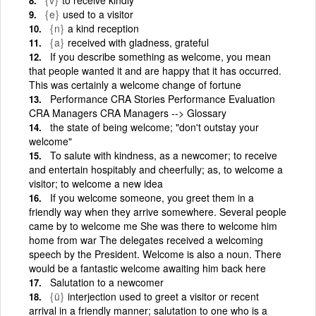
{e}
used to a visitor
{n}
a kind reception
{a}
received with gladness, grateful
If you describe something as welcome, you mean
that people wanted it and are happy that it has occurred.
This was certainly a welcome change of fortune
Performance CRA Stories Performance Evaluation
CRA Managers CRA Managers --> Glossary
the state of being welcome; "don't outstay your
welcome"
To salute with kindness, as a newcomer; to receive
and entertain hospitably and cheerfully; as, to welcome a
visitor; to welcome a new idea
If you welcome someone, you greet them in a
friendly way when they arrive somewhere. Several people
came by to welcome me She was there to welcome him
home from war The delegates received a welcoming
speech by the President. Welcome is also a noun. There
would be a fantastic welcome awaiting him back here
Salutation to a newcomer
{ü}
interjection used to greet a visitor or recent
arrival in a friendly manner; salutation to one who is a