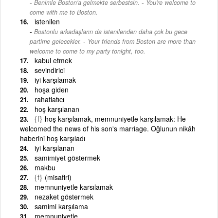
-
Benimle Boston'a gelmekte serbestsin.
You're welcome to
come with me to Boston.
istenilen
Bostonlu arkadaşların da istenilenden daha çok bu gece
-
partime gelecekler.
Your friends from Boston are more than
welcome to come to my party tonight, too.
kabul etmek
sevindirici
iyi karşılamak
hoşa giden
rahatlatıcı
hoş karşılanan
{f}
hoş karşılamak, memnuniyetle karşılamak: He
welcomed the news of his son's marriage. Oğlunun nikâh
haberini hoş karşıladı
iyi karşılanan
samimiyet göstermek
makbu
{f}
(misafiri)
memnuniyetle karsılamak
nezaket göstermek
samimi karşılama
memnuniyetle