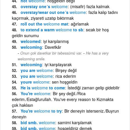
not
welcome
hoşgeldin değil
overstay one´s
welcome
(misafir) fazla kalmak
overstay/wear out one´s
welcome
fazla kalıp tadını
kaçırmak, ziyareti uzatıp bıktırmak
roll out the
welcome
mat
ağırlamak
to extend a warm
welcome
to sb
sıcak bir hoş
geldin sunumu
welcomed
iyi karşılanmış
welcoming
Davetkâr
-
Onun çok davetkar bir tebessümü var.
He has a very
welcoming smile.
welcoming
iyi karşılayarak
you are
welcome
Birşey değil
you are
welcome
rica ederim
youre
welcome
sen hoşgeldin
He is
welcome
to come
İstediği zaman gelip gidebilir
You're
welcome
Bir şey değil./Rica
ederim./Estağfurullah. You've every reason to Kızmakta
çok haklısın
You're
welcome
to try
Bir deneyin isterseniz./Buyrun
deneyin
bid smb.
welcome
samimi karşılamak
bid smb.
welcome
hoşgeldiniz demek