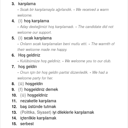
karşılama
-
Sıcak bir karşılamayla ağırlandık.
We received a warm
welcome.
{i}
hoş karşılama
-
Aday desteğimizi hoş karşılamadı.
The candidate did not
welcome our support.
{i}
sıcak karşılama
-
Onların sıcak karşılamaları beni mutlu etti.
The warmth of
their welcome made me happy.
Hoş geldiniz
-
Kulübümüze hoş geldiniz.
We welcome you to our club.
hoş geldin
-
Onun için bir hoş geldin partisi düzenledik.
We had a
welcome party for her.
{ü}
hoşgeldin
{f}
hoşgeldiniz demek
{ü}
hoşgeldiniz
nezaketle karşılama
baş üstünde tutmak
(Politika, Siyaset)
iyi dileklerle karşılamak
içtenlikle karşılamak
serbest