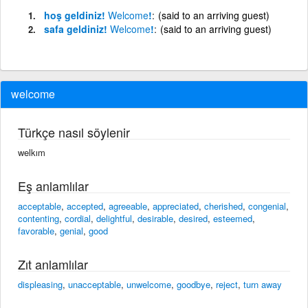
hoş geldiniz!
Welcome
!
(said to an arriving guest)
safa geldiniz!
Welcome
!
(said to an arriving guest)
welcome
Türkçe nasıl söylenir
welkım
Eş anlamlılar
acceptable
,
accepted
,
agreeable
,
appreciated
,
cherished
,
congenial
,
contenting
,
cordial
,
delightful
,
desirable
,
desired
,
esteemed
,
favorable
,
genial
,
good
Zıt anlamlılar
displeasing
,
unacceptable
,
unwelcome
,
goodbye
,
reject
,
turn away