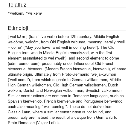
Telaffuz
/ˈwelkəm/ /ˈwɛlkəm/
Etimoloji
[ wel-k&m ] (transitive verb.) before 12th century. Middle English
welcǒme, welcǒm, from Old English wilcuma, meaning literally “well
+‎ come” (“May you have fared well in coming here!”). The Old
English term was in Middle English reanalyzed, with the first
element assimilated to wel (“well”), and second element to cǒme
(cǒm, cume, cum), presumably under influence of Old French
bienvenue, bienvenu (Modern French bienvenue, bienvenu), of same
ultimate origin. Ultimately from Proto-Germanic *welja-kwumon
(“well-come”), from which cognate to German willkommen, Middle
High German willekomen, Old High German willechomen, Dutch
welkom, Danish and Norwegian velkommen, Swedish välkommen.
Similar constructions are common in Romance languages, such as
Spanish bienvenido, French bienvenue and Portuguese bem-vindo,
each also meaning “ well coming ”. These do not derive from
Classic Latin, where a similar construction is not found, and
presumably are instead the result of a calque from Germanic to
Proto-Romance (Vulgar Latin).