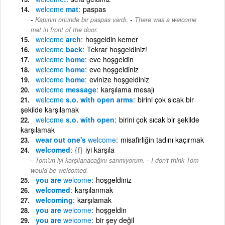
welcome
mat
paspas
-
Kapının önünde bir paspas vardı.
There was a welcome
mat in front of the door.
welcome
arch
hoşgeldin kemer
welcome
back
Tekrar hoşgeldiniz!
welcome
home
eve hoşgeldin
welcome
home
eve hoşgeldiniz
welcome
home
evinize hoşgeldiniz
welcome
message
karşılama mesajı
welcome
s.o. with open arms
birini çok sıcak bir
şekilde karşılamak
welcome
s.o. with open
birini çok sıcak bir şekilde
karşılamak
wear out one's
welcome
misafirliğin tadını kaçırmak
welcomed
{f}
iyi karşıla
-
Tom'un iyi karşılanacağını sanmıyorum.
I don't think Tom
would be welcomed.
you are
welcome
hoşgeldiniz
welcomed
karşılanmak
welcoming
karşılamak
you are
welcome
hoşgeldin
you are
welcome
bir şey değil