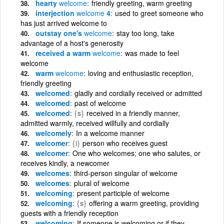
hearty
welcome
friendly greeting, warm greeting
interjection
welcome
4
used to greet someone who
has just arrived welcome to
outstay one's
welcome
stay too long, take
advantage of a host's generosity
received a warm
welcome
was made to feel
welcome
warm
welcome
loving and enthusiastic reception,
friendly greeting
welcomed
gladly and cordially received or admitted
welcomed
past of welcome
welcomed
{s}
received in a friendly manner,
admitted warmly, received willfully and cordially
welcomely
In a welcome manner
welcomer
{i}
person who receives guest
welcomer
One who welcomes; one who salutes, or
receives kindly, a newcomer
welcomes
third-person singular of welcome
welcomes
plural of welcome
welcoming
present participle of welcome
welcoming
{s}
offering a warm greeting, providing
guests with a friendly reception
welcoming
If someone is welcoming or if they