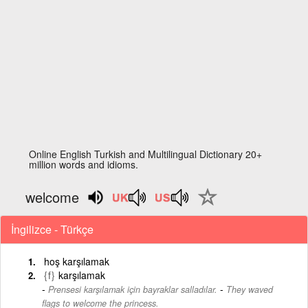
Online English Turkish and Multilingual Dictionary 20+
million words and idioms.
welcome
İngilizce - Türkçe
hoş karşılamak
{f}
karşılamak
-
Prensesi karşılamak için bayraklar salladılar.
They waved
flags to welcome the princess.