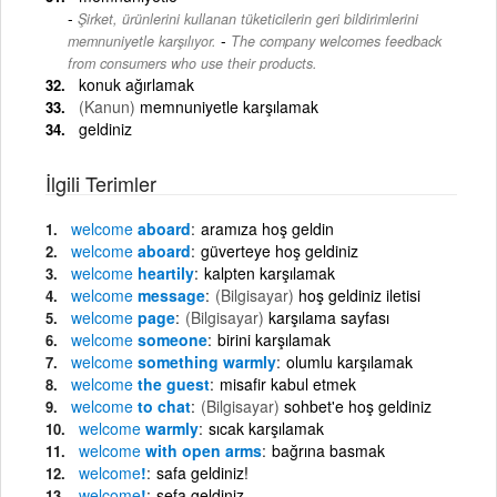
Şirket, ürünlerini kullanan tüketicilerin geri bildirimlerini
-
memnuniyetle karşılıyor.
The company welcomes feedback
from consumers who use their products.
konuk ağırlamak
(Kanun)
memnuniyetle karşılamak
geldiniz
İlgili Terimler
welcome
aboard
aramıza hoş geldin
welcome
aboard
güverteye hoş geldiniz
welcome
heartily
kalpten karşılamak
welcome
message
(Bilgisayar)
hoş geldiniz iletisi
welcome
page
(Bilgisayar)
karşılama sayfası
welcome
someone
birini karşılamak
welcome
something warmly
olumlu karşılamak
welcome
the guest
misafir kabul etmek
welcome
to chat
(Bilgisayar)
sohbet'e hoş geldiniz
welcome
warmly
sıcak karşılamak
welcome
with open arms
bağrına basmak
welcome
!
safa geldiniz!
welcome
!
sefa geldiniz