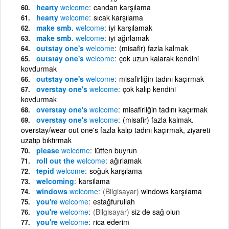
hearty
welcome
candan karşılama
hearty
welcome
sıcak karşılama
make smb.
welcome
iyi karşılamak
make smb.
welcome
iyi ağırlamak
outstay one's
welcome
(misafir) fazla kalmak
outstay one's
welcome
çok uzun kalarak kendini
kovdurmak
outstay one's
welcome
misafirliğin tadını kaçırmak
overstay one's
welcome
çok kalıp kendini
kovdurmak
overstay one's
welcome
misafirliğin tadını kaçırmak
overstay one's
welcome
(misafir) fazla kalmak.
overstay/wear out one's fazla kalıp tadını kaçırmak, ziyareti
uzatıp bıktırmak
please
welcome
lütfen buyrun
roll out the
welcome
ağırlamak
tepid
welcome
soğuk karşılama
welcoming
karsilama
windows
welcome
(Bilgisayar)
windows karşılama
you're
welcome
estağfurullah
you're
welcome
(Bilgisayar)
siz de sağ olun
you're
welcome
rica ederim