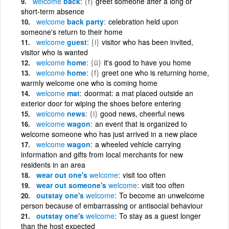
welcome
back
{f}
greet someone after a long or
short-term absence
welcome
back party
celebration held upon
someone's return to their home
welcome
guest
{i}
visitor who has been invited,
visitor who is wanted
welcome
home
{ü}
it's good to have you home
welcome
home
{f}
greet one who is returning home,
warmly welcome one who is coming home
welcome
mat
doormat: a mat placed outside an
exterior door for wiping the shoes before entering
welcome
news
{i}
good news, cheerful news
welcome
wagon
an event that is organized to
welcome someone who has just arrived in a new place
welcome
wagon
a wheeled vehicle carrying
information and gifts from local merchants for new
residents in an area
wear out one's
welcome
visit too often
wear out someone's
welcome
visit too often
outstay one's
welcome
To become an unwelcome
person because of embarrassing or antisocial behaviour
outstay one's
welcome
To stay as a guest longer
than the host expected