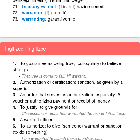
treasury
warrant
(Ticaret)
hazine senedi
warranter
{i}
garantör
warranting
garanti verme
İngilizce - İngilizce
To guarantee as being true; (colloquially) to believe
strongly
That tree is going to fall, I'll warrant.
Authorization or certification; sanction, as given by a
superior
An order that serves as authorization, especially: A
voucher authorizing payment or receipt of money
To justify; to give grounds for
Circumstances arose that warranted the use of lethal force.
A warrant officer
To authorize; to give (someone) warrant or sanction
(to do something)
I am warranted to search these premises fully.