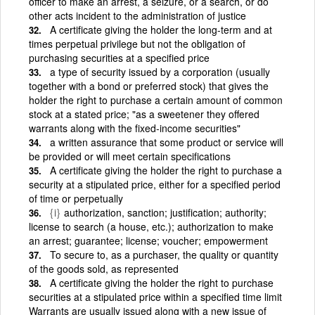
officer to make an arrest, a seizure, or a search, or do
other acts incident to the administration of justice
A certificate giving the holder the long-term and at
times perpetual privilege but not the obligation of
purchasing securities at a specified price
a type of security issued by a corporation (usually
together with a bond or preferred stock) that gives the
holder the right to purchase a certain amount of common
stock at a stated price; "as a sweetener they offered
warrants along with the fixed-income securities"
a written assurance that some product or service will
be provided or will meet certain specifications
A certificate giving the holder the right to purchase a
security at a stipulated price, either for a specified period
of time or perpetually
{i}
authorization, sanction; justification; authority;
license to search (a house, etc.); authorization to make
an arrest; guarantee; license; voucher; empowerment
To secure to, as a purchaser, the quality or quantity
of the goods sold, as represented
A certificate giving the holder the right to purchase
securities at a stipulated price within a specified time limit
Warrants are usually issued along with a new issue of