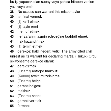
bu işi yapacak olan subay veya şahısa hitaben verilen
yazı veya emir
No excuse can warrant this misbehavior
teminat vermek
{f}
kefil olmak
{i}
tayin emri
memur etmek
her zararını tazmin edeceğine taahhüt etmek
hak kazandırmak
{f}
temin etmek
gerekçe; haklı neden; yetki: The army cited civil
unrest as its warrant for declaring martial (Hukuk) Ordu
sıkıyönetime gerekçe olarak
gerektirmek
(Ticaret)
antrepo makbuzu
(Kanun)
tevkif müzekkeresi
(Ticaret)
belge
garanti belgesi
makbuz
(Ticaret)
senet
garanti vermek
fermanı