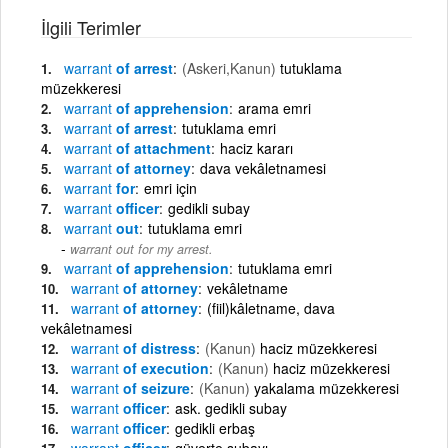
İlgili Terimler
warrant
of arrest
(Askeri,Kanun)
tutuklama
müzekkeresi
warrant
of apprehension
arama emri
warrant
of arrest
tutuklama emri
warrant
of attachment
haciz kararı
warrant
of attorney
dava vekâletnamesi
warrant
for
emri için
warrant
officer
gedikli subay
warrant
out
tutuklama emri
warrant out for my arrest.
warrant
of apprehension
tutuklama emri
warrant
of attorney
vekâletname
warrant
of attorney
(fiil)kâletname, dava
vekâletnamesi
warrant
of distress
(Kanun)
haciz müzekkeresi
warrant
of execution
(Kanun)
haciz müzekkeresi
warrant
of seizure
(Kanun)
yakalama müzekkeresi
warrant
officer
ask. gedikli subay
warrant
officer
gedikli erbaş
warrant
officer
güverte subayı