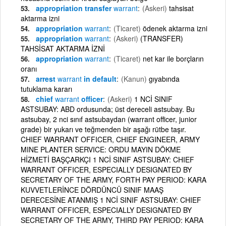
appropriation transfer
warrant
(Askeri)
tahsisat
aktarma izni
appropriation
warrant
(Ticaret)
ödenek aktarma izni
appropriation
warrant
(Askeri)
(TRANSFER)
TAHSİSAT AKTARMA İZNİ
appropriation
warrant
(Ticaret)
net kar ile borçların
oranı
arrest
warrant
in default
(Kanun)
gıyabında
tutuklama kararı
chief
warrant
officer
(Askeri)
1 NCİ SINIF
ASTSUBAY: ABD ordusunda; üst dereceli astsubay. Bu
astsubay, 2 nci sınıf astsubaydan (warrant officer, junior
grade) bir yukarı ve teğmenden bir aşağı rütbe taşır.
CHIEF WARRANT OFFICER, CHIEF ENGINEER, ARMY
MINE PLANTER SERVICE: ORDU MAYIN DÖKME
HİZMETİ BAŞÇARKÇI 1 NCİ SINIF ASTSUBAY: CHIEF
WARRANT OFFICER, ESPECIALLY DESIGNATED BY
SECRETARY OF THE ARMY, FORTH PAY PERIOD: KARA
KUVVETLERİNCE DÖRDÜNCÜ SINIF MAAŞ
DERECESİNE ATANMIŞ 1 NCİ SINIF ASTSUBAY: CHIEF
WARRANT OFFICER, ESPECIALLY DESIGNATED BY
SECRETARY OF THE ARMY, THIRD PAY PERIOD: KARA