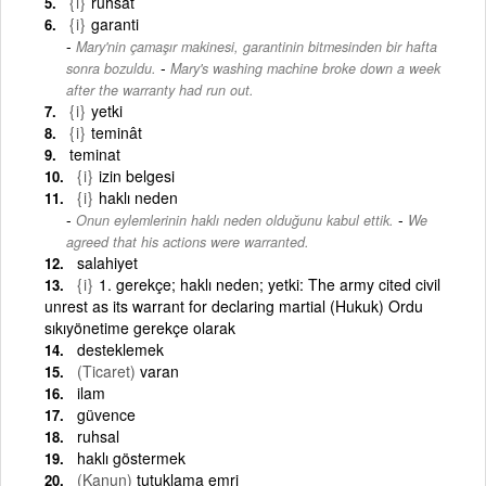
{i}
ruhsat
{i}
garanti
Mary'nin çamaşır makinesi, garantinin bitmesinden bir hafta
-
sonra bozuldu.
Mary's washing machine broke down a week
after the warranty had run out.
{i}
yetki
{i}
teminât
teminat
{i}
izin belgesi
{i}
haklı neden
-
Onun eylemlerinin haklı neden olduğunu kabul ettik.
We
agreed that his actions were warranted.
salahiyet
{i}
1. gerekçe; haklı neden; yetki: The army cited civil
unrest as its warrant for declaring martial (Hukuk) Ordu
sıkıyönetime gerekçe olarak
desteklemek
(Ticaret)
varan
ilam
güvence
ruhsal
haklı göstermek
(Kanun)
tutuklama emri