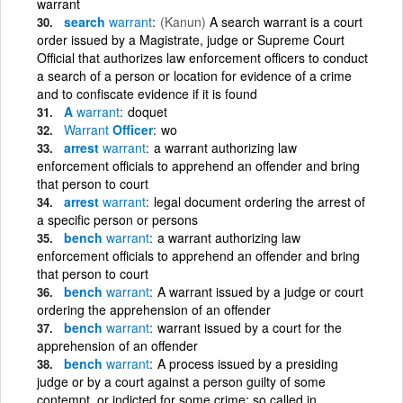
warrant
search
warrant
(Kanun)
A search warrant is a court
order issued by a Magistrate, judge or Supreme Court
Official that authorizes law enforcement officers to conduct
a search of a person or location for evidence of a crime
and to confiscate evidence if it is found
A
warrant
doquet
Warrant
Officer
wo
arrest
warrant
a warrant authorizing law
enforcement officials to apprehend an offender and bring
that person to court
arrest
warrant
legal document ordering the arrest of
a specific person or persons
bench
warrant
a warrant authorizing law
enforcement officials to apprehend an offender and bring
that person to court
bench
warrant
A warrant issued by a judge or court
ordering the apprehension of an offender
bench
warrant
warrant issued by a court for the
apprehension of an offender
bench
warrant
A process issued by a presiding
judge or by a court against a person guilty of some
contempt, or indicted for some crime; so called in