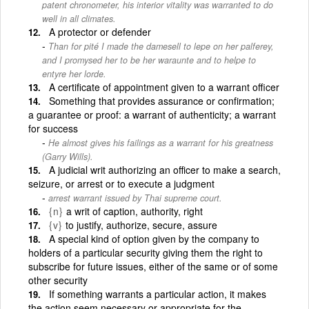
patent chronometer, his interior vitality was warranted to do
well in all climates.
A protector or defender
Than for pité I made the damesell to lepe on her palferey,
and I promysed her to be her waraunte and to helpe to
entyre her lorde.
A certificate of appointment given to a warrant officer
Something that provides assurance or confirmation;
a guarantee or proof: a warrant of authenticity; a warrant
for success
He almost gives his failings as a warrant for his greatness
(Garry Wills).
A judicial writ authorizing an officer to make a search,
seizure, or arrest or to execute a judgment
arrest warrant issued by Thai supreme court.
{n}
a writ of caption, authority, right
{v}
to justify, authorize, secure, assure
A special kind of option given by the company to
holders of a particular security giving them the right to
subscribe for future issues, either of the same or of some
other security
If something warrants a particular action, it makes
the action seem necessary or appropriate for the