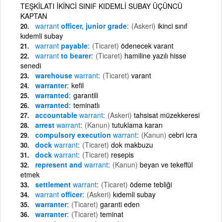
TEŞKİLATI İKİNCİ SINIF KIDEMLİ SUBAY ÜÇÜNCÜ
KAPTAN
warrant
officer, junior grade
(Askeri)
ikinci sınıf
kıdemli subay
warrant
payable
(Ticaret)
ödenecek varant
warrant
to bearer
(Ticaret)
hamiline yazılı hisse
senedi
warehouse
warrant
(Ticaret)
varant
warranter
kefil
warranted
garantili
warranted
teminatlı
accountable
warrant
(Askeri)
tahsisat müzekkeresi
arrest
warrant
(Kanun)
tutuklama kararı
compulsory execution
warrant
(Kanun)
cebri icra
dock
warrant
(Ticaret)
dok makbuzu
dock
warrant
(Ticaret)
resepis
represent and
warrant
(Kanun)
beyan ve tekeffül
etmek
settlement
warrant
(Ticaret)
ödeme tebliği
warrant
officer
(Askeri)
kıdemli subay
warranter
(Ticaret)
garanti eden
warranter
(Ticaret)
teminat