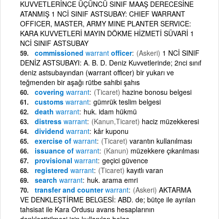
KUVVETLERİNCE ÜÇÜNCÜ SINIF MAAŞ DERECESİNE
ATANMIŞ 1 NCİ SINIF ASTSUBAY: CHIEF WARRANT
OFFICER, MASTER, ARMY MINE PLANTER SERVICE:
KARA KUVVETLERİ MAYIN DÖKME HİZMETİ SÜVARİ 1
NCİ SINIF ASTSUBAY
commissioned
warrant
officer
(Askeri)
1 NCİ SINIF
DENİZ ASTSUBAYI: A. B. D. Deniz Kuvvetlerinde; 2nci sınıf
deniz astsubayından (warrant officer) bir yukarı ve
teğmenden bir aşağı rütbe sahibi şahıs
covering
warrant
(Ticaret)
hazine bonosu belgesi
customs
warrant
gümrük teslim belgesi
death
warrant
huk. idam hükmü
distress
warrant
(Kanun,Ticaret)
haciz müzekkeresi
dividend
warrant
kâr kuponu
exercise of
warrant
(Ticaret)
varantın kullanılması
issuance of
warrant
(Kanun)
müzekkere çıkarılması
provisional
warrant
geçici güvence
registered
warrant
(Ticaret)
kayıtlı varan
search
warrant
huk. arama emri
transfer and counter
warrant
(Askeri)
AKTARMA
VE DENKLEŞTİRME BELGESİ: ABD. de; bütçe ile ayrılan
tahsisat ile Kara Ordusu avans hesaplarının
denkleştirilmesi için kullanılan belge