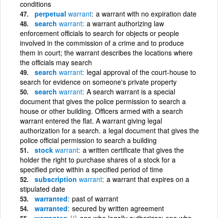
conditions
perpetual
warrant
a warrant with no expiration date
search
warrant
a warrant authorizing law
enforcement officials to search for objects or people
involved in the commission of a crime and to produce
them in court; the warrant describes the locations where
the officials may search
search
warrant
legal approval of the court-house to
search for evidence on someone's private property
search
warrant
A search warrant is a special
document that gives the police permission to search a
house or other building. Officers armed with a search
warrant entered the flat. A warrant giving legal
authorization for a search. a legal document that gives the
police official permission to search a building
stock
warrant
a written certificate that gives the
holder the right to purchase shares of a stock for a
specified price within a specified period of time
subscription
warrant
a warrant that expires on a
stipulated date
warranted
past of warrant
warranted
secured by written agreement
warranter
{i}
one who legally authorizes; one who