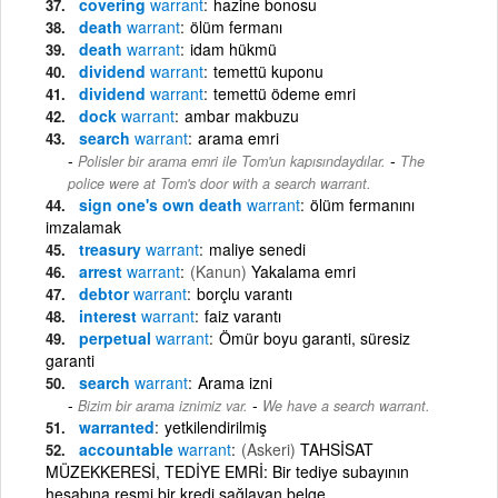
covering
warrant
hazine bonosu
death
warrant
ölüm fermanı
death
warrant
idam hükmü
dividend
warrant
temettü kuponu
dividend
warrant
temettü ödeme emri
dock
warrant
ambar makbuzu
search
warrant
arama emri
-
Polisler bir arama emri ile Tom'un kapısındaydılar.
The
police were at Tom's door with a search warrant.
sign one's own death
warrant
ölüm fermanını
imzalamak
treasury
warrant
maliye senedi
arrest
warrant
(Kanun)
Yakalama emri
debtor
warrant
borçlu varantı
interest
warrant
faiz varantı
perpetual
warrant
Ömür boyu garanti, süresiz
garanti
search
warrant
Arama izni
-
Bizim bir arama iznimiz var.
We have a search warrant.
warranted
yetkilendirilmiş
accountable
warrant
(Askeri)
TAHSİSAT
MÜZEKKERESİ, TEDİYE EMRİ: Bir tediye subayının
hesabına resmi bir kredi sağlayan belge