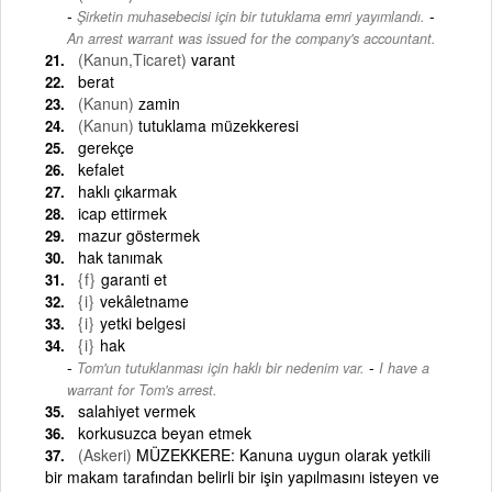
-
Şirketin muhasebecisi için bir tutuklama emri yayımlandı.
An arrest warrant was issued for the company's accountant.
(Kanun,Ticaret)
varant
berat
(Kanun)
zamin
(Kanun)
tutuklama müzekkeresi
gerekçe
kefalet
haklı çıkarmak
icap ettirmek
mazur göstermek
hak tanımak
{f}
garanti et
{i}
vekâletname
{i}
yetki belgesi
{i}
hak
-
Tom'un tutuklanması için haklı bir nedenim var.
I have a
warrant for Tom's arrest.
salahiyet vermek
korkusuzca beyan etmek
(Askeri)
MÜZEKKERE: Kanuna uygun olarak yetkili
bir makam tarafından belirli bir işin yapılmasını isteyen ve