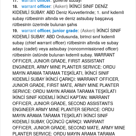
warrant
officer
(Askeri)
İKİNCİ SINIF DENİZ
KIDEMLİ SUBAY: ABD Deniz Kuvvetlerinde; 1. sınıf kıdemli
subay rütbesinin altında ve deniz astsubay başçavuş
rütbesinin üzerinde bulunan şahıs
warrant
officer, junior grade
(Askeri)
İKİNCİ SINIF
KIDEMLİ SUBAY: ABD Ordusunda, birinci sınıf kıdemli
subay (chief warrant officer) rütbesinin altında ve subay
adayı (cadet) veya astsubay (noncommissioned officer)
rütbesinin üstünde bulunan kıdemli subay. WARRANT
OFFICER, JUNIOR GRADE, FIRST ASSISTANT
ENGINEER, ARMY MINE PLANTER SERVICE: ORDU
MAYIN ARAMA TARAMA TEŞKİLATI, İKİNCİ SINIF
KIDEMLİ SUBAY İKİNCİ ÇARKÇI: WARRANT OFFICER,
JUNIOR GRADE, FIRST MATE, ARMY MINE PLANTER
SERVICE: ORDU MAYIN ARAMA TARAMA TEŞKİLATI
İKİNCİ SINIF KIDEMLİ İKİNCİ KAPTAN: WARRANT
OFFICER, JUNIOR GRADE, SECOND ASSISTANTS
ENGINEER ARMY MINE PLANTER SERVICE: ORDU
MAYIN ARAMA TARAMA TEŞKİLATI İKİNCİ SINIF
KIDEMLİ SUBAY, ÜÇÜNCÜ ÇARKÇI: WARRANT
OFFICER, JUNIOR GRADE, SECOND MATE, ARMY MINE
PLANTER SERVICE: ORDU MAYIN ARAMA TARAMA