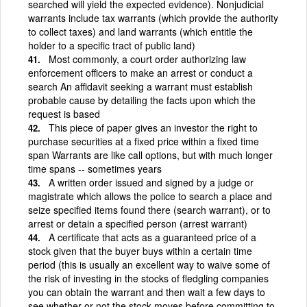
searched will yield the expected evidence). Nonjudicial
warrants include tax warrants (which provide the authority
to collect taxes) and land warrants (which entitle the
holder to a specific tract of public land)
Most commonly, a court order authorizing law
enforcement officers to make an arrest or conduct a
search An affidavit seeking a warrant must establish
probable cause by detailing the facts upon which the
request is based
This piece of paper gives an investor the right to
purchase securities at a fixed price within a fixed time
span Warrants are like call options, but with much longer
time spans -- sometimes years
A written order issued and signed by a judge or
magistrate which allows the police to search a place and
seize specified items found there (search warrant), or to
arrest or detain a specified person (arrest warrant)
A certificate that acts as a guaranteed price of a
stock given that the buyer buys within a certain time
period (this is usually an excellent way to waive some of
the risk of investing in the stocks of fledgling companies
you can obtain the warrant and then wait a few days to
see whether or not the stock moves before committing to