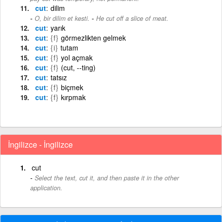
cut
dilim
-
O, bir dilim et kesti.
He cut off a slice of meat.
cut
yarık
cut
{f}
görmezlikten gelmek
cut
{i}
tutam
cut
{f}
yol açmak
cut
{f}
(cut, --ting)
cut
tatsız
cut
{f}
biçmek
cut
{f}
kırpmak
İngilizce - İngilizce
cut
Select the text, cut it, and then paste it in the other
application.