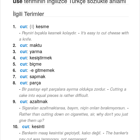
teriminin İngilizce Türkçe sözlükte anlamı
use
İlgili Terimler
cut
{i}
kesme
-
Peyniri bıçakla kesmek kolaydır.
It's easy to cut cheese with
a knife.
cut
maktu
cut
yarma
cut
kesiştirmek
cut
biçme
cut
-e gitmemek
cut
sapmak
cut
parça
-
Bir pastayı eşit parçalara ayırma oldukça zordur.
Cutting a
cake into equal pieces is rather difficult.
cut
azaltmak
-
Sigaraları azaltmaktansa, bayım, niçin onları bırakmıyorsun.
Rather than cutting down on cigarettes, sir, why don't you just
give them up?
cut
kesinti
-
Bankerin maaş kesintisi geçiciydi, kalıcı değil.
The banker's
pay cut was temporary, not permanent.