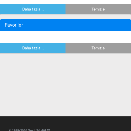
Daha fazla...
Temizle
Favoriler
Daha fazla...
Temizle
© 1999-2026 Sesli Sözlük™