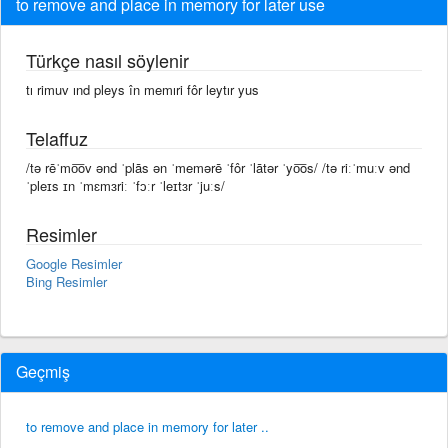
to remove and place in memory for later use
Türkçe nasıl söylenir
tı rimuv ınd pleys în memıri fôr leytır yus
Telaffuz
/tə rēˈmo͞ov ənd ˈplās ən ˈmemərē ˈfôr ˈlātər ˈyo͞os/ /tə riːˈmuːv ənd
ˈpleɪs ɪn ˈmɛmɜriː ˈfɔːr ˈleɪtɜr ˈjuːs/
Resimler
Google Resimler
Bing Resimler
Geçmiş
to remove and place in memory for later ..