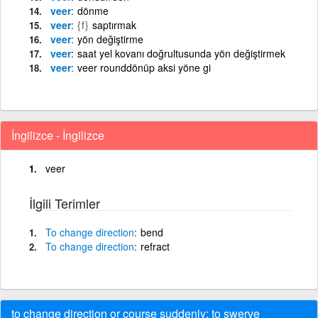
veer
dönme
veer
{f}
saptırmak
veer
yön değiştirme
veer
saat yel kovanı doğrultusunda yön değiştirmek
veer
veer rounddönüp aksi yöne gi
İngilizce - İngilizce
veer
İlgili Terimler
To
change
direction
bend
To
change
direction
refract
to change direction or course suddenly; to swerve