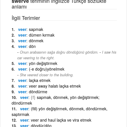
teriminin İngilizce Türkçe sözlükte
swerve
anlamı
İlgili Terimler
veer
sapmak
veer
dümen kırmak
veer
dönmek
veer
dön
-
Onun arabasının sağa doğru döndüğünü gördüm.
I saw his
car veering to the right.
veer
yön değiştirmek
veer
(-e doğru)yönelmek
She veered closer to the building.
veer
laçka etmek
veer
veer away halatı laçka etmek
veer
döndürme
veer
{f}
sapmak, dönmek, yön değiştirmek;
döndürmek
veer
(fiil) yön değiştirmek, dönmek, döndürmek,
saptırmak
veer
veer and haul laçka ve vira etmek
veer
döndür/dön