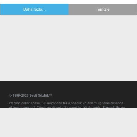
Daha fazla...
Temizle
© 1999-2026 Sesli Sözlük™
20 dilde online sözlük. 20 milyondan fazla sözcük ve anlamı üç farklı aksanda
dinleme seçeneği. Cümle ve Videolar ile zenginleştirilmiş içerik. Etimoloji, Eş ve
Zıt anlamlar, kelime okunuşları ve günün kelimesi. Yazım Türkçeleştirici ile hatalı
Türkçe metinleri düzeltme. iOS, Android ve Windows mobil platformlarda online
ve offline sözlük programları. Sesli Sözlük garantisinde Profesyonel çeviri
hizmetleri. İngilizce kelime haznenizi arttıracak kelime oyunları. Ayarlar
bölümünü kullarak çevirisini görmek istediğiniz sözlükleri seçme ve aynı
zamanda sözlüklerin gösterim sırasını ayarlama imkanı. Kelimelerin