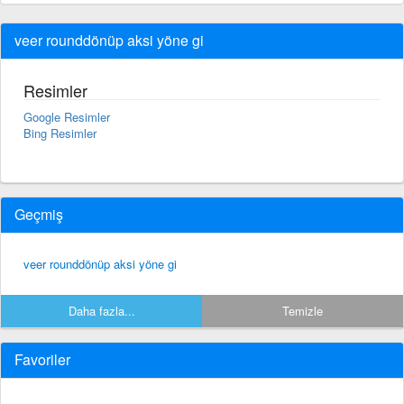
veer rounddönüp aksi yöne gi
Resimler
Google Resimler
Bing Resimler
Geçmiş
veer rounddönüp aksi yöne gi
Daha fazla...
Temizle
Favoriler