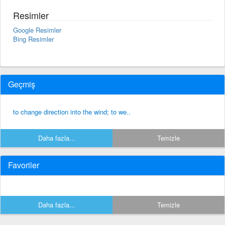
Resimler
Google Resimler
Bing Resimler
Geçmiş
to change direction into the wind; to we..
Daha fazla...
Temizle
Favoriler
Daha fazla...
Temizle