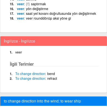
veer
{f}
saptırmak
veer
yön değiştirme
veer
saat yel kovanı doğrultusunda yön değiştirmek
veer
veer rounddönüp aksi yöne gi
İngilizce - İngilizce
veer
İlgili Terimler
To
change
direction
bend
To
change
direction
refract
to change direction into the wind; to wear ship