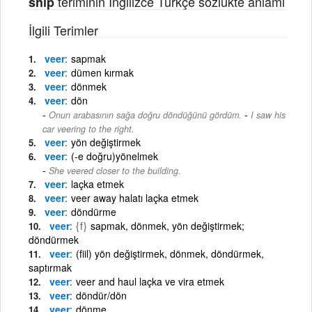
teriminin İngilizce Türkçe sözlükte anlamı
ship
İlgili Terimler
veer
sapmak
veer
dümen kırmak
veer
dönmek
veer
dön
-
Onun arabasının sağa doğru döndüğünü gördüm.
I saw his
car veering to the right.
veer
yön değiştirmek
veer
(-e doğru)yönelmek
She veered closer to the building.
veer
laçka etmek
veer
veer away halatı laçka etmek
veer
döndürme
veer
{f}
sapmak, dönmek, yön değiştirmek;
döndürmek
veer
(fiil) yön değiştirmek, dönmek, döndürmek,
saptırmak
veer
veer and haul laçka ve vira etmek
veer
döndür/dön
veer
dönme