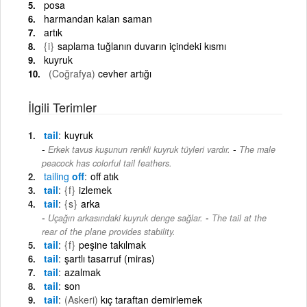
posa
harmandan kalan saman
artık
{i}
saplama tuğlanın duvarın içindeki kısmı
kuyruk
(Coğrafya)
cevher artığı
İlgili Terimler
tail
kuyruk
-
Erkek tavus kuşunun renkli kuyruk tüyleri vardır.
The male
peacock has colorful tail feathers.
tailing
off
off atık
tail
{f}
izlemek
tail
{s}
arka
-
Uçağın arkasındaki kuyruk denge sağlar.
The tail at the
rear of the plane provides stability.
tail
{f}
peşine takılmak
tail
şartlı tasarruf (miras)
tail
azalmak
tail
son
tail
(Askeri)
kıç taraftan demirlemek