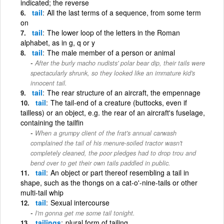
indicated; the reverse
tail
All the last terms of a sequence, from some term
on
tail
The lower loop of the letters in the Roman
alphabet, as in g, q or y
tail
The male member of a person or animal
After the burly macho nudists' polar bear dip, their tails were
spectacularly shrunk, so they looked like an immature kid's
innocent tail.
tail
The rear structure of an aircraft, the empennage
tail
The tail-end of a creature (buttocks, even if
tailless) or an object, e.g. the rear of an aircraft's fuselage,
containing the tailfin
When a grumpy client of the frat's annual carwash
complained the tail of his menure-soiled tractor wasn't
completely cleaned, the poor pledges had to drop trou and
bend over to get their own tails paddled in public.
tail
An object or part thereof resembling a tail in
shape, such as the thongs on a cat-o'-nine-tails or other
multi-tail whip
tail
Sexual intercourse
I'm gonna get me some tail tonight.
tailings
plural form of tailing