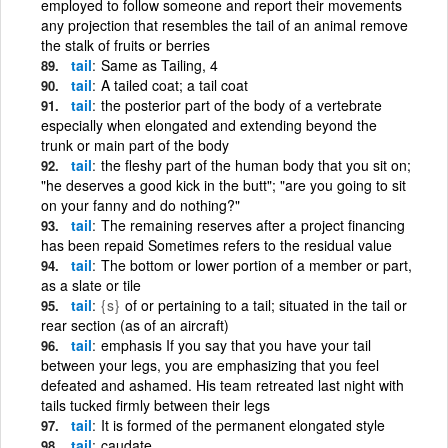
employed to follow someone and report their movements
any projection that resembles the tail of an animal remove
the stalk of fruits or berries
tail
Same as Tailing, 4
tail
A tailed coat; a tail coat
tail
the posterior part of the body of a vertebrate
especially when elongated and extending beyond the
trunk or main part of the body
tail
the fleshy part of the human body that you sit on;
"he deserves a good kick in the butt"; "are you going to sit
on your fanny and do nothing?"
tail
The remaining reserves after a project financing
has been repaid Sometimes refers to the residual value
tail
The bottom or lower portion of a member or part,
as a slate or tile
tail
{s}
of or pertaining to a tail; situated in the tail or
rear section (as of an aircraft)
tail
emphasis If you say that you have your tail
between your legs, you are emphasizing that you feel
defeated and ashamed. His team retreated last night with
tails tucked firmly between their legs
tail
It is formed of the permanent elongated style
tail
caudate