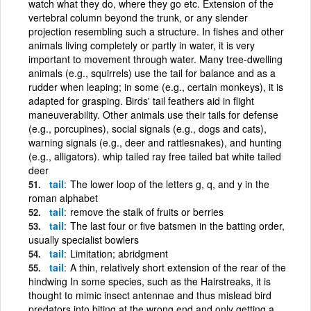
watch what they do, where they go etc. Extension of the
vertebral column beyond the trunk, or any slender
projection resembling such a structure. In fishes and other
animals living completely or partly in water, it is very
important to movement through water. Many tree-dwelling
animals (e.g., squirrels) use the tail for balance and as a
rudder when leaping; in some (e.g., certain monkeys), it is
adapted for grasping. Birds' tail feathers aid in flight
maneuverability. Other animals use their tails for defense
(e.g., porcupines), social signals (e.g., dogs and cats),
warning signals (e.g., deer and rattlesnakes), and hunting
(e.g., alligators). whip tailed ray free tailed bat white tailed
deer
tail
The lower loop of the letters g, q, and y in the
roman alphabet
tail
remove the stalk of fruits or berries
tail
The last four or five batsmen in the batting order,
usually specialist bowlers
tail
Limitation; abridgment
tail
A thin, relatively short extension of the rear of the
hindwing In some species, such as the Hairstreaks, it is
thought to mimic insect antennae and thus mislead bird
predators into biting at the wrong end and only getting a