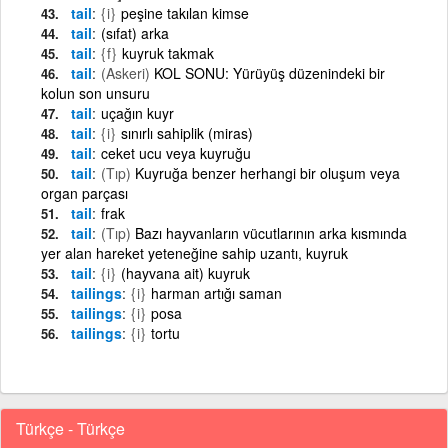
tail
{i}
peşine takılan kimse
tail
(sıfat) arka
tail
{f}
kuyruk takmak
tail
(Askeri)
KOL SONU: Yürüyüş düzenindeki bir
kolun son unsuru
tail
uçağın kuyr
tail
{i}
sınırlı sahiplik (miras)
tail
ceket ucu veya kuyruğu
tail
(Tıp)
Kuyruğa benzer herhangi bir oluşum veya
organ parçası
tail
frak
tail
(Tıp)
Bazı hayvanların vücutlarının arka kısmında
yer alan hareket yeteneğine sahip uzantı, kuyruk
tail
{i}
(hayvana ait) kuyruk
tailings
{i}
harman artığı saman
tailings
{i}
posa
tailings
{i}
tortu
Türkçe - Türkçe