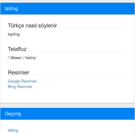
tailing
Türkçe nasıl söylenir
teylîng
Telaffuz
/ˈtāləɴɢ/ /ˈteɪlɪŋ/
Resimler
Google Resimler
Bing Resimler
Geçmiş
tailing