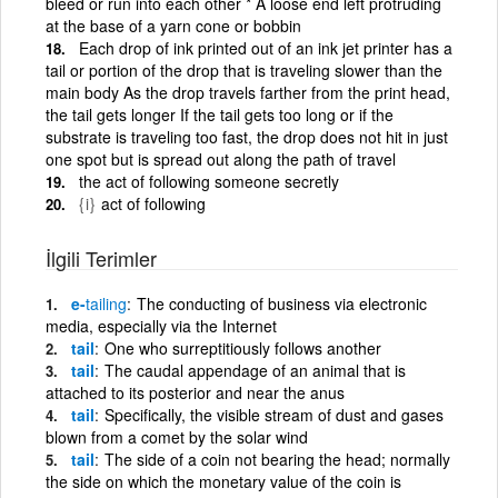
bleed or run into each other * A loose end left protruding
at the base of a yarn cone or bobbin
Each drop of ink printed out of an ink jet printer has a
tail or portion of the drop that is traveling slower than the
main body As the drop travels farther from the print head,
the tail gets longer If the tail gets too long or if the
substrate is traveling too fast, the drop does not hit in just
one spot but is spread out along the path of travel
the act of following someone secretly
{i}
act of following
İlgili Terimler
e-
tailing
The conducting of business via electronic
media, especially via the Internet
tail
One who surreptitiously follows another
tail
The caudal appendage of an animal that is
attached to its posterior and near the anus
tail
Specifically, the visible stream of dust and gases
blown from a comet by the solar wind
tail
The side of a coin not bearing the head; normally
the side on which the monetary value of the coin is