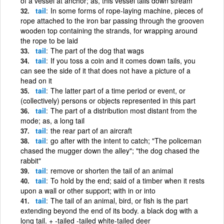
of a vessel at anchor; as, this vessel tails down stream
tail
In some forms of rope-laying machine, pieces of
rope attached to the iron bar passing through the grooven
wooden top containing the strands, for wrapping around
the rope to be laid
tail
The part of the dog that wags
tail
If you toss a coin and it comes down tails, you
can see the side of it that does not have a picture of a
head on it
tail
The latter part of a time period or event, or
(collectively) persons or objects represented in this part
tail
The part of a distribution most distant from the
mode; as, a long tail
tail
the rear part of an aircraft
tail
go after with the intent to catch; "The policeman
chased the mugger down the alley"; "the dog chased the
rabbit"
tail
remove or shorten the tail of an animal
tail
To hold by the end; said of a timber when it rests
upon a wall or other support; with in or into
tail
The tail of an animal, bird, or fish is the part
extending beyond the end of its body. a black dog with a
long tail. + -tailed -tailed white-tailed deer