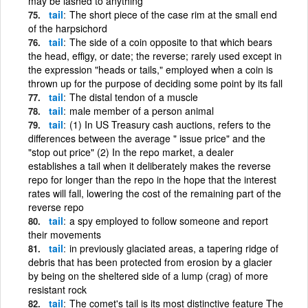
may be lashed to anything
tail
The short piece of the case rim at the small end
of the harpsichord
tail
The side of a coin opposite to that which bears
the head, effigy, or date; the reverse; rarely used except in
the expression "heads or tails," employed when a coin is
thrown up for the purpose of deciding some point by its fall
tail
The distal tendon of a muscle
tail
male member of a person animal
tail
(1) In US Treasury cash auctions, refers to the
differences between the average " issue price" and the
"stop out price" (2) In the repo market, a dealer
establishes a tail when it deliberately makes the reverse
repo for longer than the repo in the hope that the interest
rates will fall, lowering the cost of the remaining part of the
reverse repo
tail
a spy employed to follow someone and report
their movements
tail
in previously glaciated areas, a tapering ridge of
debris that has been protected from erosion by a glacier
by being on the sheltered side of a lump (crag) of more
resistant rock
tail
The comet's tail is its most distinctive feature The