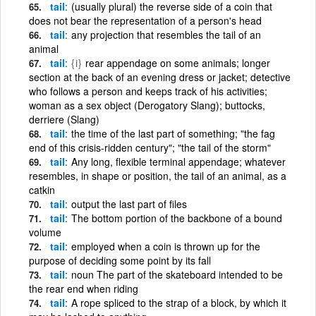
tail
(usually plural) the reverse side of a coin that
does not bear the representation of a person's head
tail
any projection that resembles the tail of an
animal
tail
{i}
rear appendage on some animals; longer
section at the back of an evening dress or jacket; detective
who follows a person and keeps track of his activities;
woman as a sex object (Derogatory Slang); buttocks,
derriere (Slang)
tail
the time of the last part of something; "the fag
end of this crisis-ridden century"; "the tail of the storm"
tail
Any long, flexible terminal appendage; whatever
resembles, in shape or position, the tail of an animal, as a
catkin
tail
output the last part of files
tail
The bottom portion of the backbone of a bound
volume
tail
employed when a coin is thrown up for the
purpose of deciding some point by its fall
tail
noun The part of the skateboard intended to be
the rear end when riding
tail
A rope spliced to the strap of a block, by which it