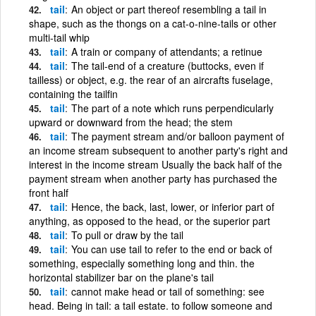
tail
An object or part thereof resembling a tail in
shape, such as the thongs on a cat-o-nine-tails or other
multi-tail whip
tail
A train or company of attendants; a retinue
tail
The tail-end of a creature (buttocks, even if
tailless) or object, e.g. the rear of an aircrafts fuselage,
containing the tailfin
tail
The part of a note which runs perpendicularly
upward or downward from the head; the stem
tail
The payment stream and/or balloon payment of
an income stream subsequent to another party's right and
interest in the income stream Usually the back half of the
payment stream when another party has purchased the
front half
tail
Hence, the back, last, lower, or inferior part of
anything, as opposed to the head, or the superior part
tail
To pull or draw by the tail
tail
You can use tail to refer to the end or back of
something, especially something long and thin. the
horizontal stabilizer bar on the plane's tail
tail
cannot make head or tail of something: see
head. Being in tail: a tail estate. to follow someone and