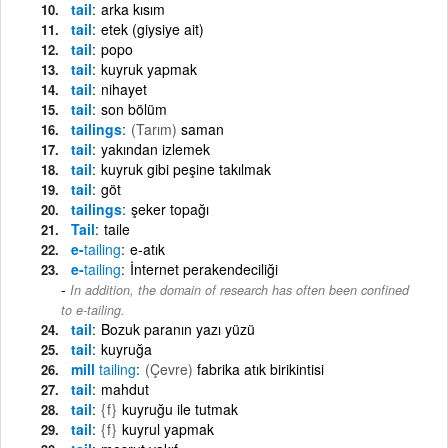
tail
arka kısım
tail
etek (giysiye ait)
tail
popo
tail
kuyruk yapmak
tail
nihayet
tail
son bölüm
tailings
(Tarım)
saman
tail
yakından izlemek
tail
kuyruk gibi peşine takılmak
tail
göt
tailings
şeker topağı
Tail
taile
e-
tailing
e-atık
e-
tailing
İnternet perakendeciliği
In addition, the domain of research has often been confined
to e-tailing.
tail
Bozuk paranın yazı yüzü
tail
kuyruğa
mill
tailing
(Çevre)
fabrika atık birikintisi
tail
mahdut
tail
{f}
kuyruğu ile tutmak
tail
{f}
kuyrul yapmak