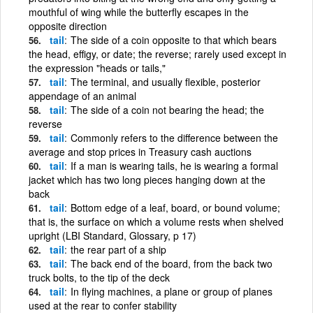
mouthful of wing while the butterfly escapes in the
opposite direction
tail
The side of a coin opposite to that which bears
the head, effigy, or date; the reverse; rarely used except in
the expression "heads or tails,"
tail
The terminal, and usually flexible, posterior
appendage of an animal
tail
The side of a coin not bearing the head; the
reverse
tail
Commonly refers to the difference between the
average and stop prices in Treasury cash auctions
tail
If a man is wearing tails, he is wearing a formal
jacket which has two long pieces hanging down at the
back
tail
Bottom edge of a leaf, board, or bound volume;
that is, the surface on which a volume rests when shelved
upright (LBI Standard, Glossary, p 17)
tail
the rear part of a ship
tail
The back end of the board, from the back two
truck bolts, to the tip of the deck
tail
In flying machines, a plane or group of planes
used at the rear to confer stability