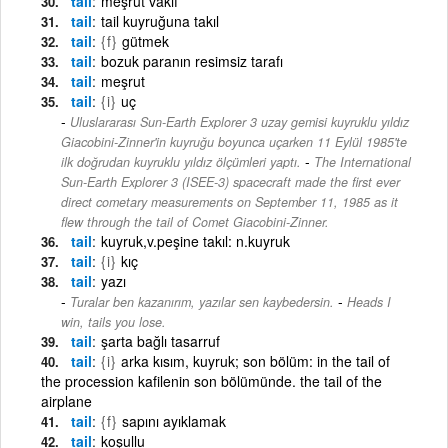
tail
meşrut vakıf
tail
tail kuyruğuna takıl
tail
{f}
gütmek
tail
bozuk paranın resimsiz tarafı
tail
meşrut
tail
{i}
uç
Uluslararası Sun-Earth Explorer 3 uzay gemisi kuyruklu yıldız
Giacobini-Zinner'in kuyruğu boyunca uçarken 11 Eylül 1985'te
-
ilk doğrudan kuyruklu yıldız ölçümleri yaptı.
The International
Sun-Earth Explorer 3 (ISEE-3) spacecraft made the first ever
direct cometary measurements on September 11, 1985 as it
flew through the tail of Comet Giacobini-Zinner.
tail
kuyruk,v.peşine takıl: n.kuyruk
tail
{i}
kıç
tail
yazı
-
Turalar ben kazanırım, yazılar sen kaybedersin.
Heads I
win, tails you lose.
tail
şarta bağlı tasarruf
tail
{i}
arka kısım, kuyruk; son bölüm: in the tail of
the procession kafilenin son bölümünde. the tail of the
airplane
tail
{f}
sapını ayıklamak
tail
koşullu