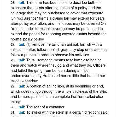
tail
This term has been used to describe both the
exposure that exists after expiration of a policy and the
coverage that may be purchased to cover that exposure
On "occurrence" forms a claims tail may extend for years
after policy expiration, and the losses may be covered On
"claims made" forms tail coverage may be purchased to
extend the period for reporting covered claims beyond the
normal policy period
tail
{f}
remove the tail of an animal; furnish with a
tail; come after, follow behind; gradually stop or disappear;
follow a person in order to observe his activities
tail
To tail someone means to follow close behind
them and watch where they go and what they do. Officers
had tailed the gang from London during a major
undercover inquiry He trusted her so little that he had her
tailed. = shadow
tail
A portion of an incision, at its beginning or end,
which does not go through the whole thickness of the skin,
and is more painful than a complete incision; called also
tailing
tail
The rear of a container
tail
To swing with the stern in a certain direction; said