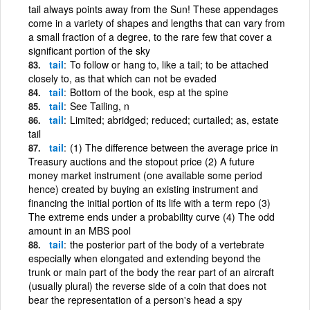
tail always points away from the Sun! These appendages
come in a variety of shapes and lengths that can vary from
a small fraction of a degree, to the rare few that cover a
significant portion of the sky
tail
To follow or hang to, like a tail; to be attached
closely to, as that which can not be evaded
tail
Bottom of the book, esp at the spine
tail
See Tailing, n
tail
Limited; abridged; reduced; curtailed; as, estate
tail
tail
(1) The difference between the average price in
Treasury auctions and the stopout price (2) A future
money market instrument (one available some period
hence) created by buying an existing instrument and
financing the initial portion of its life with a term repo (3)
The extreme ends under a probability curve (4) The odd
amount in an MBS pool
tail
the posterior part of the body of a vertebrate
especially when elongated and extending beyond the
trunk or main part of the body the rear part of an aircraft
(usually plural) the reverse side of a coin that does not
bear the representation of a person's head a spy