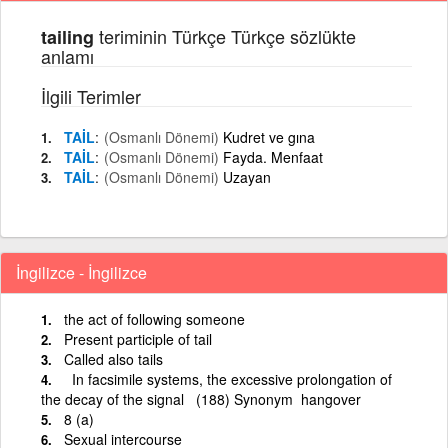
teriminin Türkçe Türkçe sözlükte
tailing
anlamı
İlgili Terimler
TAİL
(Osmanlı Dönemi)
Kudret ve gına
TAİL
(Osmanlı Dönemi)
Fayda. Menfaat
TAİL
(Osmanlı Dönemi)
Uzayan
İngilizce - İngilizce
the act of following someone
Present participle of tail
Called also tails
In facsimile systems, the excessive prolongation of
the decay of the signal (188) Synonym hangover
8 (a)
Sexual intercourse