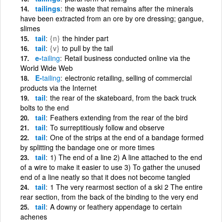
tailings
the waste that remains after the minerals
have been extracted from an ore by ore dressing; gangue,
slimes
tail
{n}
the hinder part
tail
{v}
to pull by the tail
e-
tailing
Retail business conducted online via the
World Wide Web
E-
tailing
electronic retailing, selling of commercial
products via the Internet
tail
the rear of the skateboard, from the back truck
bolts to the end
tail
Feathers extending from the rear of the bird
tail
To surreptitiously follow and observe
tail
One of the strips at the end of a bandage formed
by splitting the bandage one or more times
tail
1) The end of a line 2) A line attached to the end
of a wire to make it easier to use 3) To gather the unused
end of a line neatly so that it does not become tangled
tail
1 The very rearmost section of a ski 2 The entire
rear section, from the back of the binding to the very end
tail
A downy or feathery appendage to certain
achenes