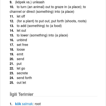
(köpek vs.) unleash
to turn (an animal) out to graze in (a place); to
channel or direct (something) into (a place)
let off
(for a plant) to put out, put forth (shoots, roots)
to add (something) to (a food)
let out
to lower (something) into (a place)
unbind
set free
loose
emit
send
put
let go
secrete
send forth
out let
İlgili Terimler
kök
salmak
root