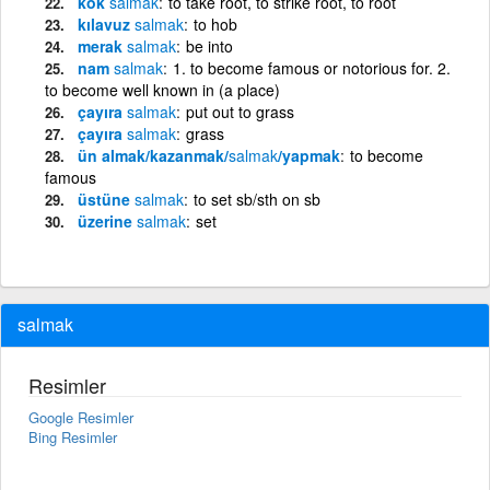
kök
salmak
to take root, to strike root, to root
kılavuz
salmak
to hob
merak
salmak
be into
nam
salmak
1. to become famous or notorious for. 2.
to become well known in (a place)
çayıra
salmak
put out to grass
çayıra
salmak
grass
ün almak/kazanmak/
salmak
/yapmak
to become
famous
üstüne
salmak
to set sb/sth on sb
üzerine
salmak
set
salmak
Resimler
Google Resimler
Bing Resimler