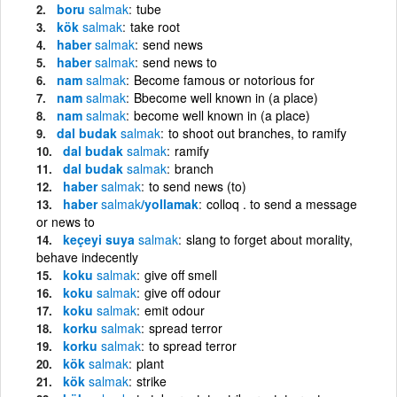
boru
salmak
tube
kök
salmak
take root
haber
salmak
send news
haber
salmak
send news to
nam
salmak
Become famous or notorious for
nam
salmak
Bbecome well known in (a place)
nam
salmak
become well known in (a place)
dal budak
salmak
to shoot out branches, to ramify
dal budak
salmak
ramify
dal budak
salmak
branch
haber
salmak
to send news (to)
haber
salmak
/yollamak
colloq . to send a message
or news to
keçeyi suya
salmak
slang to forget about morality,
behave indecently
koku
salmak
give off smell
koku
salmak
give off odour
koku
salmak
emit odour
korku
salmak
spread terror
korku
salmak
to spread terror
kök
salmak
plant
kök
salmak
strike