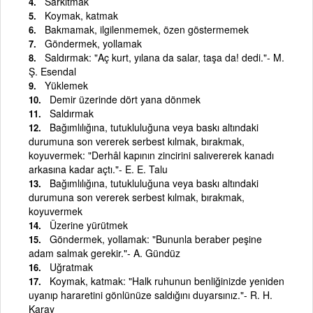
Sarkıtmak
Koymak, katmak
Bakmamak, ilgilenmemek, özen göstermemek
Göndermek, yollamak
Saldırmak: "Aç kurt, yılana da salar, taşa da! dedi."- M.
Ş. Esendal
Yüklemek
Demir üzerinde dört yana dönmek
Saldırmak
Bağımlılığına, tutukluluğuna veya baskı altındaki
durumuna son vererek serbest kılmak, bırakmak,
koyuvermek: "Derhâl kapının zincirini salıvererek kanadı
arkasına kadar açtı."- E. E. Talu
Bağımlılığına, tutukluluğuna veya baskı altındaki
durumuna son vererek serbest kılmak, bırakmak,
koyuvermek
Üzerine yürütmek
Göndermek, yollamak: "Bununla beraber peşine
adam salmak gerekir."- A. Gündüz
Uğratmak
Koymak, katmak: "Halk ruhunun benliğinizde yeniden
uyanıp hararetini gönlünüze saldığını duyarsınız."- R. H.
Karay