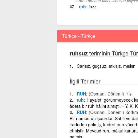
Are Tom and Mary licensed psycho
ruh
jazz
Türkçe - Türkçe
teriminin Türkçe Tü
ruhsuz
Cansız, güçsüz, etkisiz, miskin
İlgili Terimler
RUH
(Osmanlı Dönemi)
His
ruh
Hayalet, görünmeyecek kada
âdeta bir ruh hâlini almıştı."- Y. K
RUH
(Osmanlı Dönemi)
Korkmak
Bir namus-u zişuurdur. Sabit ve dâim
iradeden gelmiş, kudret ona vücud-u 
etmiştir. Mevcud ruh, mâkul kanunu
gelmiş