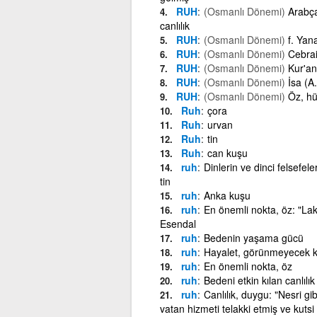
RUH
(Osmanlı Dönemi)
Arabça
canlılık
RUH
(Osmanlı Dönemi)
f. Yan
RUH
(Osmanlı Dönemi)
Cebrai
RUH
(Osmanlı Dönemi)
Kur'an
RUH
(Osmanlı Dönemi)
İsa (A.
RUH
(Osmanlı Dönemi)
Öz, hü
Ruh
çora
Ruh
urvan
Ruh
tin
Ruh
can kuşu
ruh
Dinlerin ve dinci felsefele
tin
ruh
Anka kuşu
ruh
En önemli nokta, öz: "La
Esendal
ruh
Bedenin yaşama gücü
ruh
Hayalet, görünmeyecek k
ruh
En önemli nokta, öz
ruh
Bedeni etkin kılan canlılı
ruh
Canlılık, duygu: "Nesri gib
vatan hizmeti telakki etmiş ve kutsi b