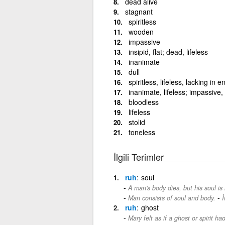
dead alive
stagnant
spiritless
wooden
impassive
insipid, flat; dead, lifeless
inanimate
dull
spiritless, lifeless, lacking in 
inanimate, lifeless; impassive, s
bloodless
lifeless
stolid
toneless
İlgili Terimler
ruh
soul
A man's body dies, but his soul is
-
Man consists of soul and body.
İ
ruh
ghost
Mary felt as if a ghost or spirit h