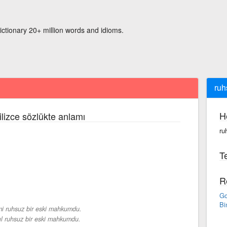
ictionary 20+ million words and idioms.
ruh
H
ilizce sözlükte anlamı
ru
Te
R
Go
Bi
i ruhsuz bir eski mahkumdu.
ıl ruhsuz bir eski mahkumdu.