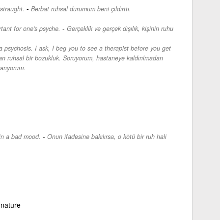
-
straught.
Berbat ruhsal durumum beni çıldırttı.
-
rtant for one's psyche.
Gerçeklik ve gerçek dışılık, kişinin ruhu
a psychosis. I ask, I beg you to see a therapist before you get
n ruhsal bir bozukluk. Soruyorum, hastaneye kaldırılmadan
varıyorum.
-
 in a bad mood.
Onun ifadesine bakılırsa, o kötü bir ruh hali
 nature