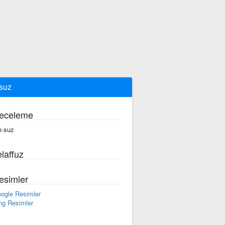
suz
eceleme
h·suz
laffuz
esimler
ogle Resimler
ng Resimler