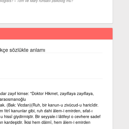
-
logists?
Tom ve Mary ruhsatlı psikolog mu?
rkçe sözlükte anlamı
r zayıf kimse: "Doktor Hikmet, zayıflaya zayıflaya,
. Karaosmanoğlu
. (Bak: Vicdan)(Ruh, bir kanun-u zivücud-u haricîdir.
 fıtrî kanunlar gibi, ruh dahi âlem-i emirden, sıfat-ı
hissî giydirmiştir. Bir seyyale-i lâtifeyi o cevhere sadef
n kardeşidir. İkisi hem dâimî, hem âlem-i emirden