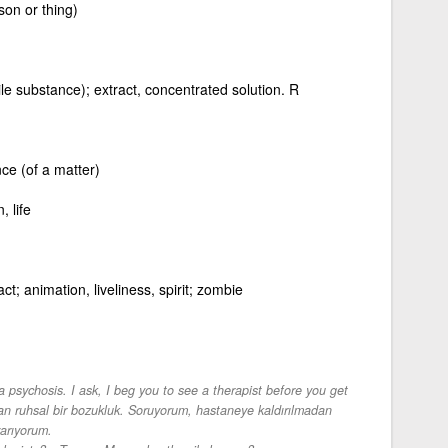
rson or thing)
tile substance); extract, concentrated solution. R
nce (of a matter)
, life
act; animation, liveliness, spirit; zombie
a psychosis. I ask, I beg you to see a therapist before you get
n ruhsal bir bozukluk. Soruyorum, hastaneye kaldırılmadan
varıyorum.