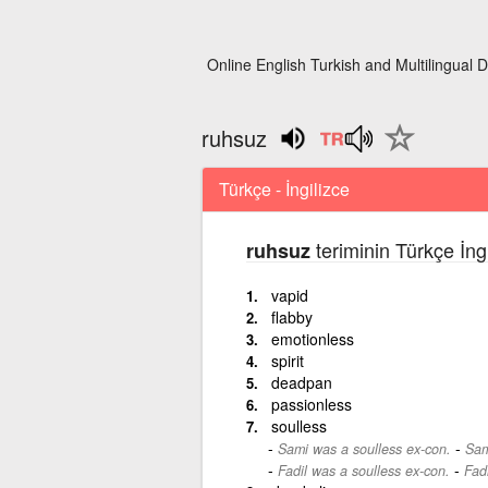
Online English Turkish and Multilingual D
ruhsuz
Türkçe - İngilizce
teriminin Türkçe İng
ruhsuz
vapid
flabby
emotionless
spirit
deadpan
passionless
soulless
-
Sami was a soulless ex-con.
Sam
-
Fadil was a soulless ex-con.
Fad