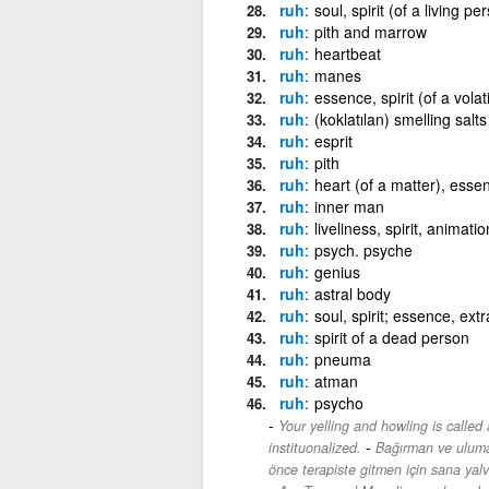
ruh
soul, spirit (of a living pe
ruh
pith and marrow
ruh
heartbeat
ruh
manes
ruh
essence, spirit (of a vola
ruh
(koklatılan) smelling salts
ruh
esprit
ruh
pith
ruh
heart (of a matter), esse
ruh
inner man
ruh
liveliness, spirit, animation
ruh
psych. psyche
ruh
genius
ruh
astral body
ruh
soul, spirit; essence, extr
ruh
spirit of a dead person
ruh
pneuma
ruh
atman
ruh
psycho
Your yelling and howling is called 
-
instituonalized.
Bağırman ve uluma
önce terapiste gitmen için sana yal