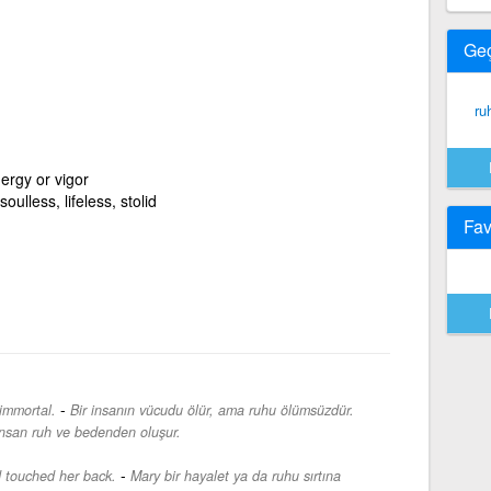
Ge
ru
energy or vigor
oulless, lifeless, stolid
Fav
-
 immortal.
Bir insanın vücudu ölür, ama ruhu ölümsüzdür.
nsan ruh ve bedenden oluşur.
-
ad touched her back.
Mary bir hayalet ya da ruhu sırtına