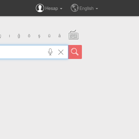
Hesap
English
ç
ı
ğ
ö
ş
ü
â