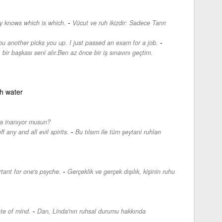
-
ly knows which is which.
Vücut ve ruh ikizdir: Sadece Tanrı
-
u another picks you up. I just passed an exam for a job.
 bir başkası seni alır.Ben az önce bir iş sınavını geçtim.
ch water
a inanıyor musun?
-
 any and all evil spirits.
Bu tılsım ile tüm şeytani ruhları
-
rtant for one's psyche.
Gerçeklik ve gerçek dışılık, kişinin ruhu
-
te of mind.
Dan, Linda'nın ruhsal durumu hakkında