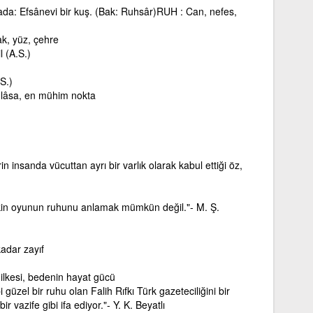
da: Efsânevi bir kuş. (Bak: Ruhsâr)RUH : Can, nefes,
ak, yüz, çehre
l (A.S.)
S.)
lâsa, en mühim nokta
rin insanda vücuttan ayrı bir varlık olarak kabul ettiği öz,
kin oyunun ruhunu anlamak mümkün değil."- M. Ş.
adar zayıf
k ilkesi, bedenin hayat gücü
i güzel bir ruhu olan Falih Rıfkı Türk gazeteciliğini bir
ir vazife gibi ifa ediyor."- Y. K. Beyatlı