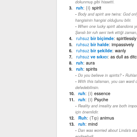
dokunmuş gibi hissetti.
ruh
{i}
spirit
Body and spirit are twins: God on
hangisinin hangisi olduğunu bilir.
When one lucky spirit abandons yo
Şanslı bir ruh seni terk ettiği zaman,
ruhsuz
bir biçimde
spiritlessly
ruhsuz
bir halde
impassively
ruhsuz
bir şekilde
wanly
ruhsuz
ve sıkıcı
as dull as dit
ruh
aura
ruh
spirits
-
Do you believe in spirits?
Ruhlar
With this talisman, you can ward off
defedebilirsin.
ruh
{i}
essence
ruh
{i}
Psyche
Reality and irreality are both impo
için önemlidir.
Ruh
(Tıp)
animus
ruh
mind
Dan was worried about Linda's sta
endişeliydi.