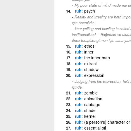
My poor state of mind made me di
ruh
psych
Reality and irreality are both impo
için önemlidir.
Your yelling and howling is called 
-
instituonalized.
Bağırman ve uluma
önce terapiste gitmen için sana yal
ruh
ethos
ruh
inner
ruh
the inner man
ruh
extract
ruh
shadow
ruh
expression
Judging from his expression, he's
içinde.
ruh
zombie
ruh
animation
ruh
cabbage
ruh
shade
ruh
kernel
ruh
(a person's) character or
ruh
essential oil