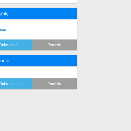
çmiş
hsuz
Daha fazla...
Temizle
oriler
Daha fazla...
Temizle