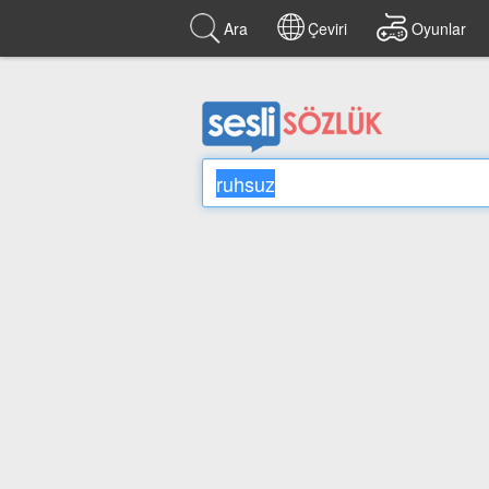
Ara
Çeviri
Oyunlar