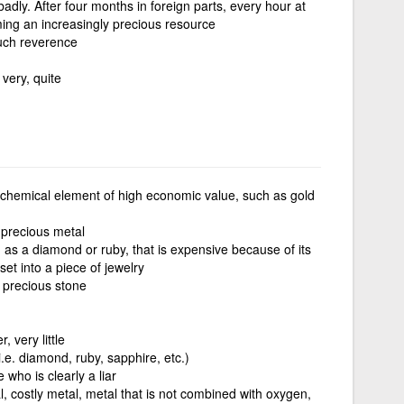
dly. After four months in foreign parts, every hour at
ng an increasingly precious resource
uch reverence
very, quite
c chemical element of high economic value, such as gold
 precious metal
as a diamond or ruby, that is expensive because of its
 set into a piece of jewelry
f precious stone
 very little
i.e. diamond, ruby, sapphire, etc.)
 who is clearly a liar
, costly metal, metal that is not combined with oxygen,