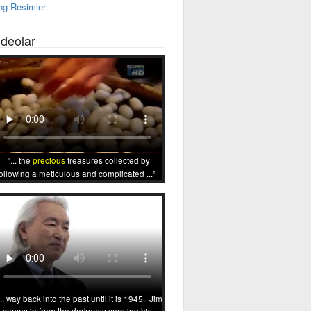
ng Resimler
ideolar
... the
precious
treasures collected by
ollowing a meticulous and complicated ...
... way back into the past until it is 1945. Jim