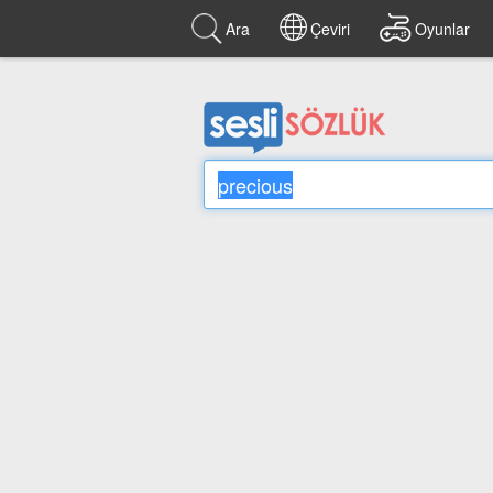
Ara
Çeviri
Oyunlar