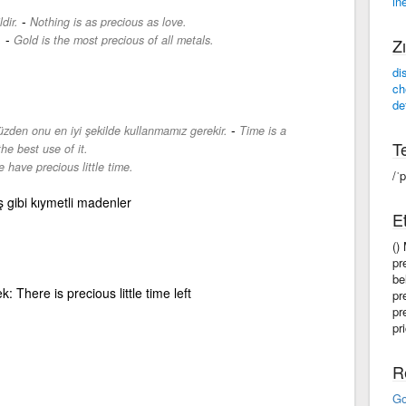
in
-
dir.
Nothing is as precious as love.
-
.
Gold is the most precious of all metals.
Zı
di
ch
de
-
üzden onu en iyi şekilde kullanmamız gerekir.
Time is a
Te
he best use of it.
 have precious little time.
/ˈ
 gibi kıymetli madenler
Et
()
pr
be
 pek: There is precious little time left
pr
pr
pr
R
Go