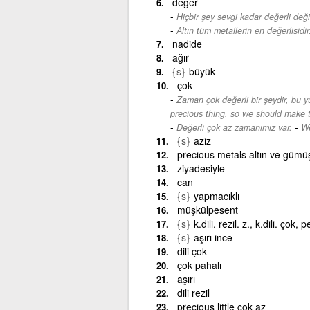
değer
Hiçbir şey sevgi kadar değerli değil
Altın tüm metallerin en değerlisidir
nadide
ağır
{s}
büyük
çok
Zaman çok değerli bir şeydir, bu y
precious thing, so we should make t
-
Değerli çok az zamanımız var.
We
{s}
aziz
precious metals altın ve gümüş
ziyadesiyle
can
{s}
yapmacıklı
müşkülpesent
{s}
k.dili. rezil. z., k.dili. çok,
{s}
aşırı ince
dili çok
çok pahalı
aşırı
dili rezil
precious little çok az