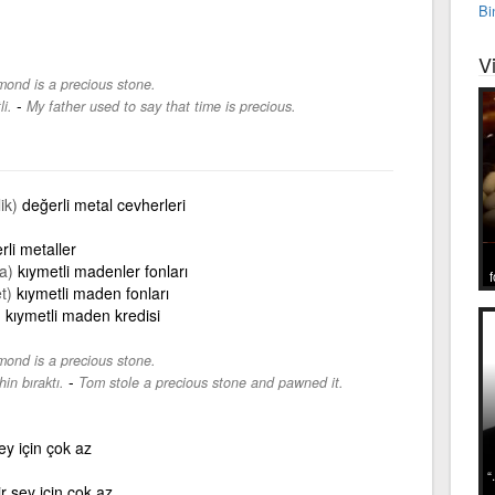
Bi
V
ond is a precious stone.
-
i.
My father used to say that time is precious.
ik)
değerli metal cevherleri
rli metaller
a)
kıymetli madenler fonları
f
t)
kıymetli maden fonları
)
kıymetli maden kredisi
ond is a precious stone.
-
in bıraktı.
Tom stole a precious stone and pawned it.
ey için çok az
 şey için çok az