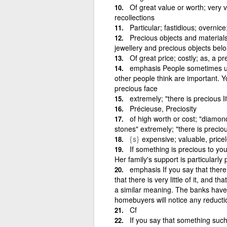
Of great value or worth; very 
recollections
Particular; fastidious; overnice
Precious objects and materials
jewellery and precious objects belo
Of great price; costly; as, a p
emphasis People sometimes use
other people think are important. Y
precious face
extremely; "there is precious lit
Précieuse, Preciosity
of high worth or cost; "diamon
stones" extremely; "there is precious 
{s}
expensive; valuable, pricele
If something is precious to you
Her family's support is particularly 
emphasis If you say that there
that there is very little of it, and 
a similar meaning. The banks have h
homebuyers will notice any reducti
Cf
If you say that something such