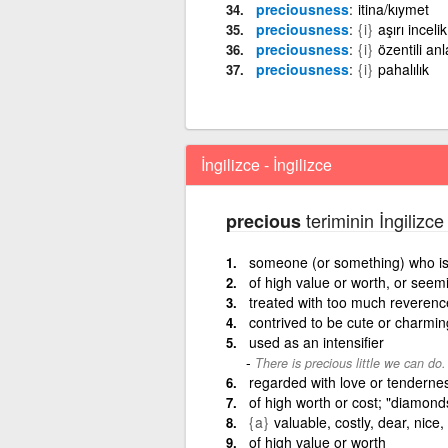
preciousness
itina/kıymet
preciousness
{i}
aşırı incelik
preciousness
{i}
özentili anl
preciousness
{i}
pahalılık
İngilizce - İngilizce
teriminin İngilizce
precious
someone (or something) who is 
of high value or worth, or seem
treated with too much reverenc
contrived to be cute or charmin
used as an intensifier
There is precious little we can do.
regarded with love or tenderne
of high worth or cost; "diamond
{a}
valuable, costly, dear, nice, 
of high value or worth