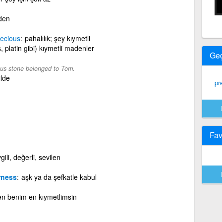
den
ecious
pahalılık; şey kıymetli
, platin gibi) kıymetli madenler
Ge
us stone belonged to Tom.
ilde
pr
Fav
gili, değerli, sevilen
rness
aşk ya da şefkatle kabul
en benim en kıymetlimsin