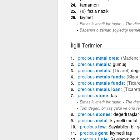
tamamen
{s}
fazla nazik
kıymet
-
Elmas kıymetli bir taştır.
The diam
Babamın o zaman söylediği kıymetl
İlgili Terimler
precious
metal ores
(Madencil
precious
metals
gümüş
precious
metals
(Ticaret)
değe
precious
metals funds
(Sigort
precious
metals funds
(Ticare
precious
metals loan
(Ticaret
precious
stone
taş
-
Elmas kıymetli bir taştır.
The diam
Tom değerli bir taş çaldı ve onu reh
precious
stones
değerli taşlar
precious
metal
kıymetli metal
precious
few
Sayılabilen bir ş
precious
gem
kıymetli taş
precious
little
Sayılamayan bir