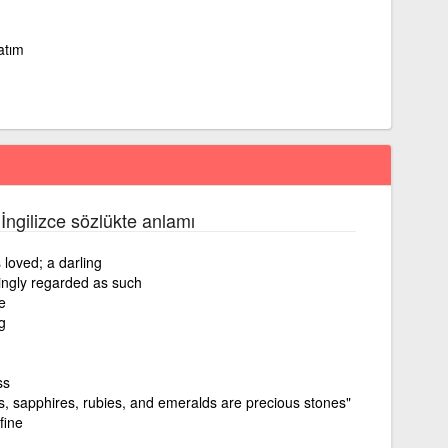
atım
 İngilizce sözlükte anlamı
loved; a darling
ingly regarded as such
e
g
ss
s, sapphires, rubies, and emeralds are precious stones"
fine