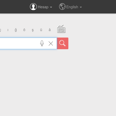
Hesap
English
ç
ı
ğ
ö
ş
ü
â