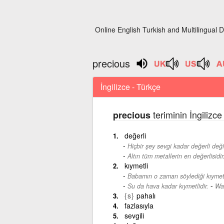
Online English Turkish and Multilingual D
precious
İngilizce - Türkçe
teriminin İngilizc
precious
değerli
Hiçbir şey sevgi kadar değerli değil
Altın tüm metallerin en değerlisidir
kıymetli
Babamın o zaman söylediği kıymetl
-
Su da hava kadar kıymetlidir.
Wat
{s}
pahalı
fazlasıyla
sevgili