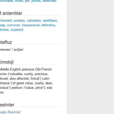
estimable
,
loved
,
pet
,
prized
,
treasured
t anlamlılar
sfavored
,
useless
,
valueless
,
worthless
,
eap
,
common
,
inexpensive
,
defective
,
ficient
,
impaired
laffuz
presʜəs/ /ˈprɛʃəs/
imoloji
 Middle English precious Old French
ecios (“valuable, costly, precious,
loved, also affected, finical”) Latin
etiosus (“of great value, costly, dear,
ecious”) pretium (“value, price”); see
ice.
esimler
ogle Resimler