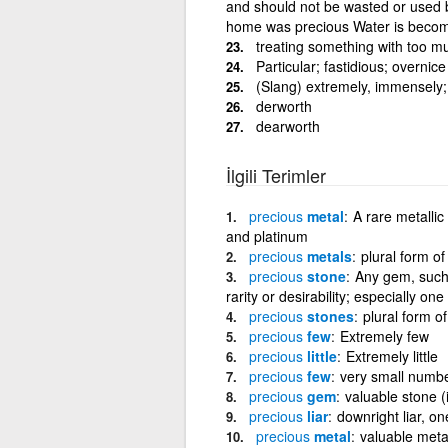
and should not be wasted or used ba
home was precious Water is becomi
treating something with too m
Particular; fastidious; overnice
(Slang) extremely, immensely; 
derworth
dearworth
İlgili Terimler
precious
metal
A rare metalli
and platinum
precious
metals
plural form of
precious
stone
Any gem, such 
rarity or desirability; especially one
precious
stones
plural form o
precious
few
Extremely few
precious
little
Extremely little
precious
few
very small number,
precious
gem
valuable stone (
precious
liar
downright liar, one
precious
metal
valuable metal