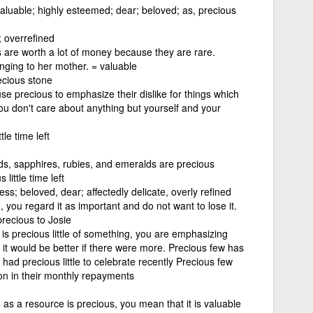
valuable; highly esteemed; dear; beloved; as, precious
; overrefined
 are worth a lot of money because they are rare.
nging to her mother. = valuable
recious stone
 precious to emphasize their dislike for things which
ou don't care about anything but yourself and your
tle time left
ds, sapphires, rubies, and emeralds are precious
little time left
ss; beloved, dear; affectedly delicate, overly refined
, you regard it as important and do not want to lose it.
precious to Josie
 is precious little of something, you are emphasizing
that it would be better if there were more. Precious few has
ad precious little to celebrate recently Precious few
on in their monthly repayments
 as a resource is precious, you mean that it is valuable