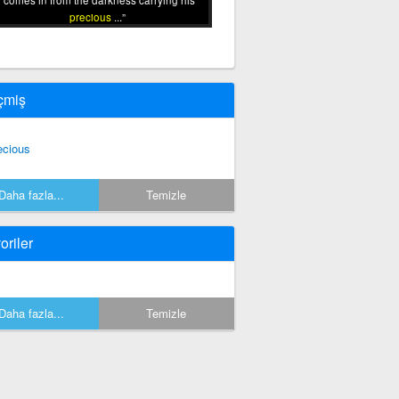
comes in from the darkness carrying his
precious
...
çmiş
ecious
Daha fazla...
Temizle
oriler
Daha fazla...
Temizle