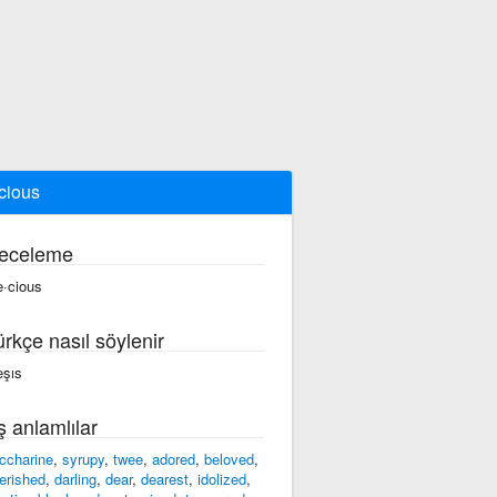
cious
eceleme
e·cious
ürkçe nasıl söylenir
eşıs
ş anlamlılar
ccharine
,
syrupy
,
twee
,
adored
,
beloved
,
erished
,
darling
,
dear
,
dearest
,
idolized
,