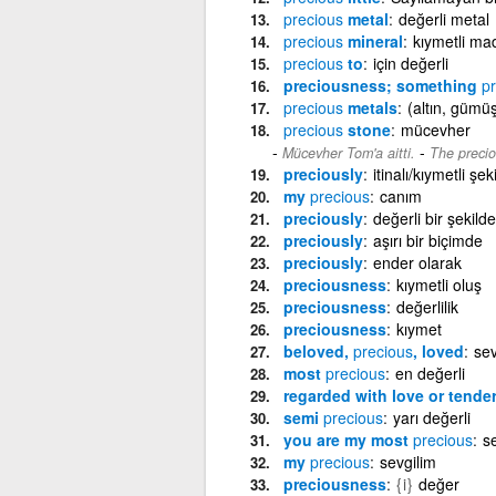
precious
metal
değerli metal
precious
mineral
kıymetli ma
precious
to
için değerli
preciousness; something
pr
precious
metals
(altın, gümüş
precious
stone
mücevher
-
Mücevher Tom'a aitti.
The precio
preciously
itinalı/kıymetli şek
my
precious
canım
preciously
değerli bir şekilde
preciously
aşırı bir biçimde
preciously
ender olarak
preciousness
kıymetli oluş
preciousness
değerlilik
preciousness
kıymet
beloved,
precious
, loved
sev
most
precious
en değerli
regarded with love or tende
semi
precious
yarı değerli
you are my most
precious
s
my
precious
sevgilim
preciousness
{i}
değer