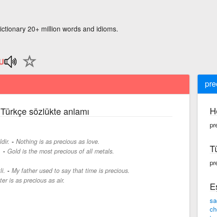
ictionary 20+ million words and idioms.
pre
H
e Türkçe sözlükte anlamı
pr
-
dir.
Nothing is as precious as love.
T
-
.
Gold is the most precious of all metals.
pr
-
i.
My father used to say that time is precious.
er is as precious as air.
E
sa
ch