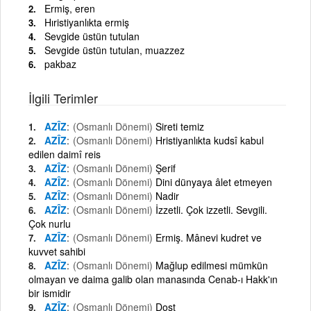
Ermiş, eren
Hıristiyanlıkta ermiş
Sevgide üstün tutulan
Sevgide üstün tutulan, muazzez
pakbaz
İlgili Terimler
AZÎZ
(Osmanlı Dönemi)
Sireti temiz
AZÎZ
(Osmanlı Dönemi)
Hristiyanlıkta kudsî kabul
edilen daimî reis
AZÎZ
(Osmanlı Dönemi)
Şerif
AZÎZ
(Osmanlı Dönemi)
Dini dünyaya âlet etmeyen
AZÎZ
(Osmanlı Dönemi)
Nadir
AZÎZ
(Osmanlı Dönemi)
İzzetli. Çok izzetli. Sevgili.
Çok nurlu
AZÎZ
(Osmanlı Dönemi)
Ermiş. Mânevi kudret ve
kuvvet sahibi
AZÎZ
(Osmanlı Dönemi)
Mağlup edilmesi mümkün
olmayan ve daima galib olan manasında Cenab-ı Hakk'ın
bir ismidir
AZÎZ
(Osmanlı Dönemi)
Dost