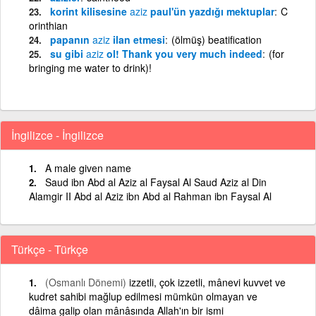
korint kilisesine
aziz
paul'ün yazdığı mektuplar
C
orinthian
papanın
aziz
ilan etmesi
(ölmüş) beatification
su gibi
aziz
ol! Thank you very much indeed
(for
bringing me water to drink)!
İngilizce - İngilizce
A male given name
Saud ibn Abd al Aziz al Faysal Al Saud Aziz al Din
Alamgir II Abd al Aziz ibn Abd al Rahman ibn Faysal Al
Türkçe - Türkçe
(Osmanlı Dönemi)
izzetli, çok izzetli, mânevi kuvvet ve
kudret sahibi mağlup edilmesi mümkün olmayan ve
dâima galip olan mânâsında Allah'ın bir ismi