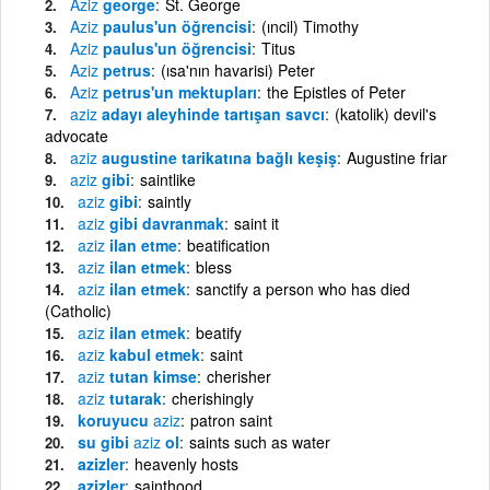
Aziz
george
St. George
Aziz
paulus'un öğrencisi
(ıncil) Timothy
Aziz
paulus'un öğrencisi
Titus
Aziz
petrus
(ısa'nın havarisi) Peter
Aziz
petrus'un mektupları
the Epistles of Peter
aziz
adayı aleyhinde tartışan savcı
(katolik) devil's
advocate
aziz
augustine tarikatına bağlı keşiş
Augustine friar
aziz
gibi
saintlike
aziz
gibi
saintly
aziz
gibi davranmak
saint it
aziz
ilan etme
beatification
aziz
ilan etmek
bless
aziz
ilan etmek
sanctify a person who has died
(Catholic)
aziz
ilan etmek
beatify
aziz
kabul etmek
saint
aziz
tutan kimse
cherisher
aziz
tutarak
cherishingly
koruyucu
aziz
patron saint
su gibi
aziz
ol
saints such as water
azizler
heavenly hosts
azizler
sainthood