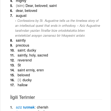
mighty
(isim)
Dear, beloved; saint
dear, beloved
august
Confessions by St. Augustine tells us the timeless story of
-
an intellectual quest that ends in orthodoxy.
Aziz Augustine
tarafından yazılan İtiraflar bize ortodokslukta biten
entelektüel arayışın zamansız bir hikayesini anlatır.
saintly
precious
saint; ducky
saintly, holy, sacred
reverend
St
saint ermiş, eren
beloved
{i}
ducky
hallow
İlgili Terimler
aziz
tutmak
cherish