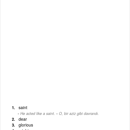
saint
-
He acted like a saint.
O, bir aziz gibi davrandı.
dear
glorious