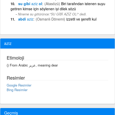
su gibi
aziz
ol
(Atasözü)
Biri tarafından istenen suyu
getiren kimse için söylenen iyi dilek sözü
Nineme su götürünce:''SU GİBİ AZİZ OL!'' dedi.
abdi
aziz
(Osmanlı Dönemi)
izzetli ve şerefli kul
aziz
Etimoloji
() From Arabic عزيز, meaning dear
Resimler
Google Resimler
Bing Resimler
Geçmiş