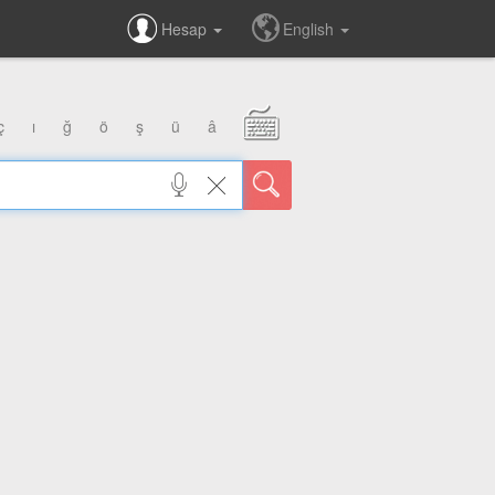
Hesap
English
ç
ı
ğ
ö
ş
ü
â