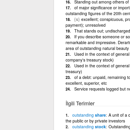
Standing out among others of it
of major significance or import
outstanding figures of the 20th cen
{s}
excellent; conspicuous, pr
payment); unresolved
That stands out; undischarged;
If you describe someone or so
remarkable and impressive. Derartu
area of outstanding natural beauty
Used in the context of general
company's treasury stock)
Used in the context of general
treasury)
of a debt: unpaid, remaining to
excellent, superior, etc
Service requests logged but n
İlgili Terimler
outstanding
share
A unit of a
the public or by private investors
outstanding
stock
Outstanding