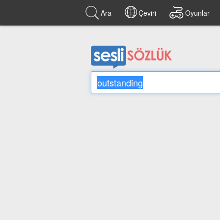
Ara
Çeviri
Oyunlar