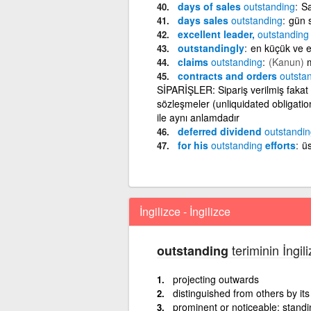
days of sales
outstanding
Sa
days sales
outstanding
gün s
excellent leader,
outstanding
outstandingly
en küçük ve 
claims
outstanding
(Kanun)
contracts and orders
outsta
SİPARİŞLER: Sipariş verilmiş fakat
sözleşmeler (unliquidated obligatio
ile aynı anlamdadır
deferred dividend
outstandin
for his
outstanding
efforts
üs
İngilizce - İngilizce
teriminin İngil
outstanding
projecting outwards
distinguished from others by its
prominent or noticeable; standi