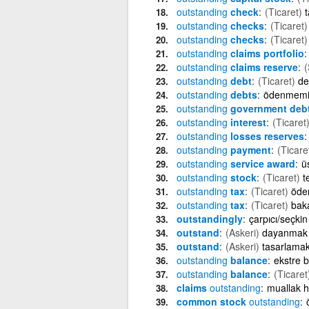
outstanding
check
(Ticaret)
t
outstanding
checks
(Ticaret)
outstanding
checks
(Ticaret)
outstanding
claims portfolio
outstanding
claims reserve
(
outstanding
debt
(Ticaret)
de
outstanding
debts
ödenmemiş
outstanding
government deb
outstanding
interest
(Ticaret
outstanding
losses reserves
outstanding
payment
(Ticare
outstanding
service award
ü
outstanding
stock
(Ticaret)
t
outstanding
tax
(Ticaret)
öde
outstanding
tax
(Ticaret)
bak
outstandingly
çarpıcı/seçkin
outstand
(Askeri)
dayanmak
outstand
(Askeri)
tasarlama
outstanding
balance
ekstre 
outstanding
balance
(Ticaret
claims
outstanding
muallak h
common stock
outstanding