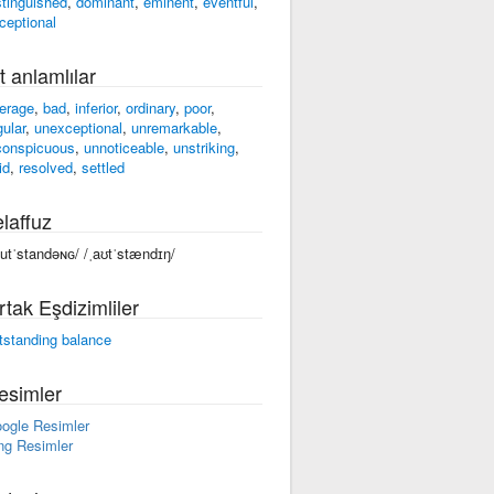
stinguished
,
dominant
,
eminent
,
eventful
,
ceptional
t anlamlılar
erage
,
bad
,
inferior
,
ordinary
,
poor
,
gular
,
unexceptional
,
unremarkable
,
conspicuous
,
unnoticeable
,
unstriking
,
id
,
resolved
,
settled
laffuz
outˈstandəɴɢ/ /ˌaʊtˈstændɪŋ/
rtak Eşdizimliler
tstanding balance
esimler
ogle Resimler
ng Resimler