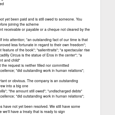
hed
ot yet been paid and is still owed to someone. You
efore joining the scheme
nt receivable or payable or a cheque not cleared by the
lf into attention; "an outstanding fact of our time is that
roved less fortunate in regard to their own freedom";
feature of the book"; "salienttraits"; "a spectacular rise
cadilly Circus is the statue of Eros in the center"; "a
t and child"
t the request is neither filled nor committed
xcellence; "did outstanding work in human relations";
tant or obvious. The company is an outstanding
rew into a big one
ills"; "the amount still owed"; "undischarged debts"
xcellence; "did outstanding work in human relations";
s have not yet been resolved. We still have some
 we'll have a treaty that is ready to sign