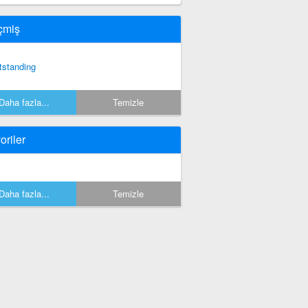
çmiş
tstanding
Daha fazla...
Temizle
oriler
Daha fazla...
Temizle