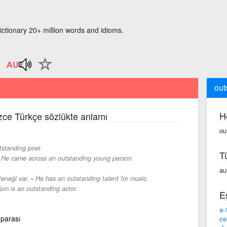
ictionary 20+ million words and idioms.
out
H
izce Türkçe sözlükte anlamı
ou
tstanding poet.
T
-
He came across an outstanding young person.
au
-
eneği var.
He has an outstanding talent for music.
om is an outstanding actor.
E
a-
parası
ce