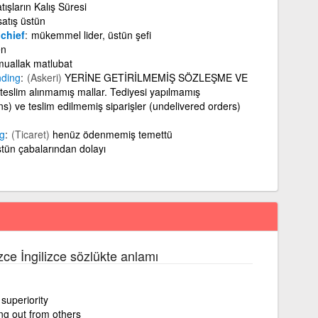
tışların Kalış Süresi
atış üstün
chief
mükemmel lider, üstün şefi
en
muallak matlubat
nding
(Askeri)
YERİNE GETİRİLMEMİŞ SÖZLEŞME VE
 teslim alınmamış mallar. Tediyesi yapılmamış
ns) ve teslim edilmemiş siparişler (undelivered orders)
g
(Ticaret)
henüz ödenmemiş temettü
tün çabalarından dolayı
izce İngilizce sözlükte anlamı
 superiority
ng out from others