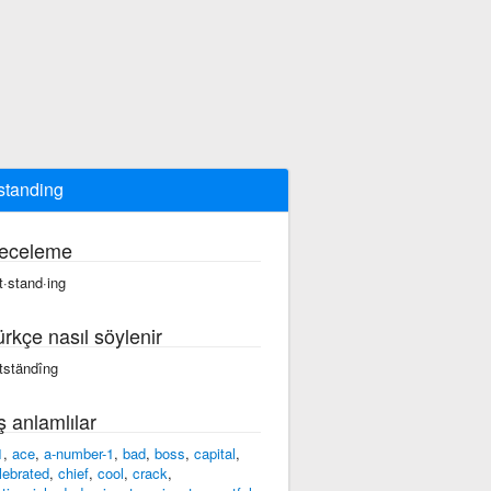
standing
eceleme
t·stand·ing
ürkçe nasıl söylenir
tständîng
ş anlamlılar
1
,
ace
,
a-number-1
,
bad
,
boss
,
capital
,
lebrated
,
chief
,
cool
,
crack
,