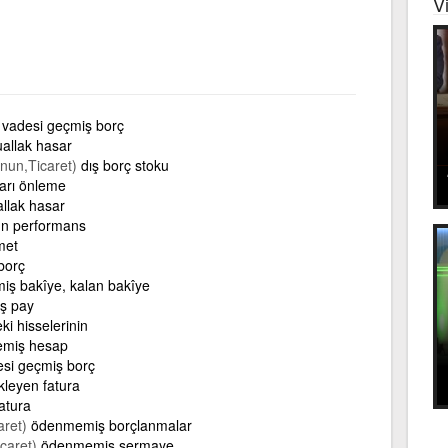
V
vadesi geçmiş borç
allak hasar
nun,Ticaret)
dış borç stoku
arı önleme
llak hasar
ün performans
met
borç
ş bakîye, kalan bakîye
ş pay
ki hisselerinin
miş hesap
desi geçmiş borç
leyen fatura
atura
aret)
ödenmemiş borçlanmalar
icaret)
ödenmemiş sermaye