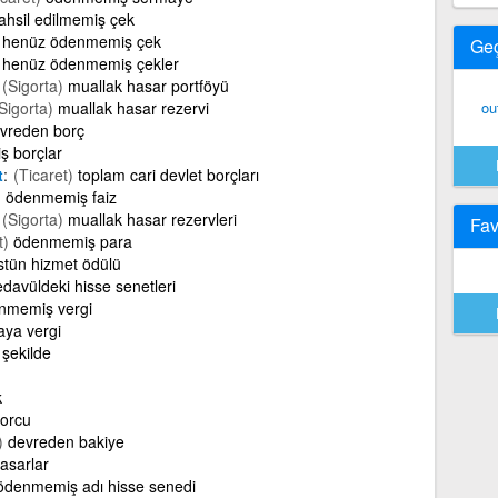
ahsil edilmemiş çek
henüz ödenmemiş çek
Ge
henüz ödenmemiş çekler
(Sigorta)
muallak hasar portföyü
Sigorta)
muallak hasar rezervi
ou
vreden borç
 borçlar
t
(Ticaret)
toplam cari devlet borçları
)
ödenmemiş faiz
(Sigorta)
muallak hasar rezervleri
Fav
t)
ödenmemiş para
stün hizmet ödülü
edavüldeki hisse senetleri
nmemiş vergi
aya vergi
 şekilde
k
borcu
)
devreden bakiye
asarlar
ödenmemiş adı hisse senedi