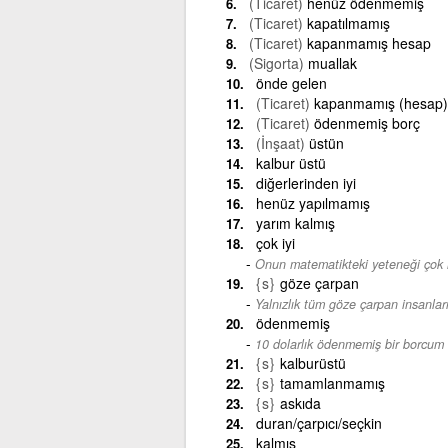
(Ticaret)
henüz ödenmemiş
(Ticaret)
kapatılmamış
(Ticaret)
kapanmamış hesap
(Sigorta)
muallak
önde gelen
(Ticaret)
kapanmamış (hesap)
(Ticaret)
ödenmemiş borç
(İnşaat)
üstün
kalbur üstü
diğerlerinden iyi
henüz yapılmamış
yarım kalmış
çok iyi
Onun matematikteki yeteneği çok i
{s}
göze çarpan
Yalnızlık tüm göze çarpan insanları
ödenmemiş
10 dolarlık ödenmemiş bir borcum 
{s}
kalburüstü
{s}
tamamlanmamış
{s}
askıda
duran/çarpıcı/seçkin
kalmış