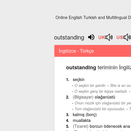
Online English Turkish and Multilingual D
outstanding
İngilizce - Türkçe
teriminin İngil
outstanding
seçkin
-
O seçkin bir şairdir.
She is an ou
O seçkin genç bir kişiye rastladı.
(Bilgisayar)
olağanüstü
Onun müzik için olağanüstü bir yet
-
Tom olağanüstü bir oyuncudur.
T
kalmış (borç)
muallakta
(Ticaret)
borcun ödenecek ana 