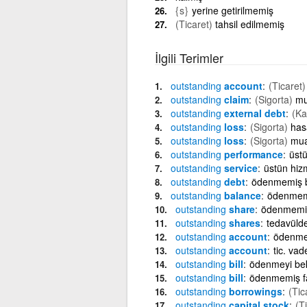
{s}
yerine getirilmemiş
(Ticaret)
tahsil edilmemiş
İlgili Terimler
outstanding
account
(Ticaret)
outstanding
claim
(Sigorta)
mu
outstanding
external debt
(Ka
outstanding
loss
(Sigorta)
has
outstanding
loss
(Sigorta)
mua
outstanding
performance
üst
outstanding
service
üstün hiz
outstanding
debt
ödenmemiş 
outstanding
balance
ödenmemi
outstanding
share
ödenmemi
outstanding
shares
tedavülde
outstanding
account
ödenme
outstanding
account
tic. va
outstanding
bill
ödenmeyi bek
outstanding
bill
ödenmemiş f
outstanding
borrowings
(Tic
outstanding
capital stock
(T