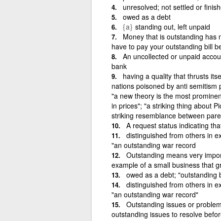
unresolved; not settled or finis
owed as a debt
{a}
standing out, left unpaid
Money that is outstanding has n
have to pay your outstanding bill b
An uncollected or unpaid accou
bank
having a quality that thrusts itse
nations poisoned by anti semitism p
"a new theory is the most prominent 
in prices"; "a striking thing about Pi
striking resemblance between paren
A request status indicating tha
distinguished from others in e
"an outstanding war record
Outstanding means very impor
example of a small business that g
owed as a debt; "outstanding b
distinguished from others in e
"an outstanding war record"
Outstanding issues or problem
outstanding issues to resolve before