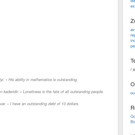
di
ex
Zı
av
re
in
pa
Te
/ˌ
-
yi.
His ability in mathematics is outstanding.
O
-
n kaderidir.
Loneliness is the fate of all outstanding people.
ou
-
var.
I have an outstanding debt of 10 dollars.
R
Go
Bi