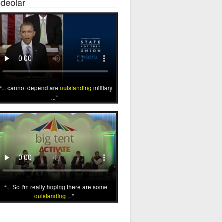
ideolar
... cannot depend are
outstanding
military
...
... So I'm really hoping there are some
outstanding
...