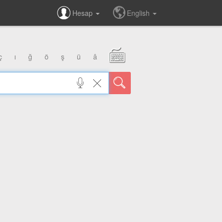
Hesap
English
ç
ı
ğ
ö
ş
ü
â