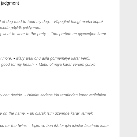
 judgment
-
d of dog food to feed my dog.
Köpeğimi hangi marka köpek
ermede güçlük çekiyorum.
-
 what to wear to the party.
Tom partide ne giyeceğine karar
-
y more.
Mary artık onu asla görmemeye karar verdi.
-
 good for my health.
Mutlu olmaya karar verdim çünkü
-
ry can decide.
Hüküm sadece jüri tarafından karar verilebilen
-
de on the name.
İlk olarak isim üzerinde karar vermek
-
s for the twins.
Eşim ve ben ikizler için isimler üzerinde karar