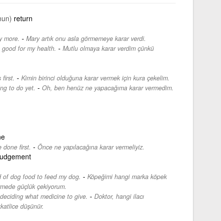
nun)
return
-
y more.
Mary artık onu asla görmemeye karar verdi.
-
 good for my health.
Mutlu olmaya karar verdim çünkü
-
first.
Kimin birinci olduğuna karar vermek için kura çekelim.
-
ng to do yet.
Oh, ben henüz ne yapacağıma karar vermedim.
ne
-
done first.
Önce ne yapılacağına karar vermeliyiz.
judgement
-
d of dog food to feed my dog.
Köpeğimi hangi marka köpek
ermede güçlük çekiyorum.
-
 deciding what medicine to give.
Doktor, hangi ilacı
katlice düşünür.