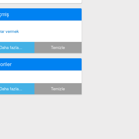
çmiş
rar vermek
Daha fazla...
Temizle
oriler
Daha fazla...
Temizle