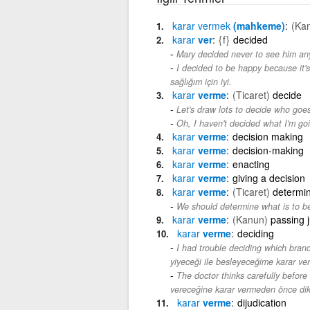
karar
vermek
(mahkeme)
(Ka
karar
ver
{f}
decided
Mary decided never to see him an
I decided to be happy because it's
sağlığım için iyi.
karar
verme
(Ticaret)
decide
Let's draw lots to decide who goes 
Oh, I haven't decided what I'm goi
karar
verme
decision making
karar
verme
decision-making
karar
verme
enacting
karar
verme
giving a decision
karar
verme
(Ticaret)
determi
We should determine what is to be 
karar
verme
(Kanun)
passing 
karar
verme
deciding
I had trouble deciding which bran
yiyeceği ile besleyeceğime karar v
The doctor thinks carefully before
vereceğine karar vermeden önce dik
karar
verme
dijudication