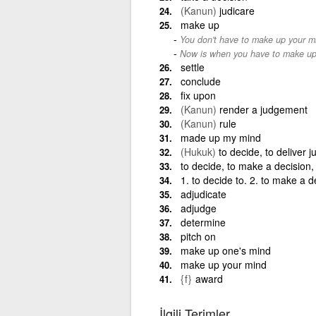
(Kanun)
judicare
make up
You don't have to make up your mi
Now is when you have to make up
settle
conclude
fix upon
(Kanun)
render a judgement
(Kanun)
rule
made up my mind
(Hukuk)
to decide, to deliver 
to decide, to make a decision, 
1. to decide to. 2. to make a d
adjudicate
adjudge
determine
pitch on
make up one's mind
make up your mind
{f}
award
İlgili Terimler