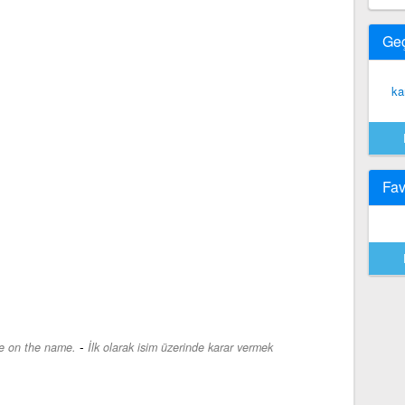
Ge
ka
Fav
-
de on the name.
İlk olarak isim üzerinde karar vermek