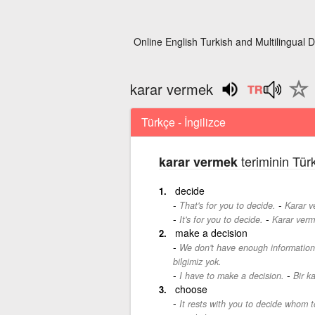
Online English Turkish and Multilingual D
karar vermek
Türkçe - İngilizce
teriminin Türk
karar vermek
decide
-
That's for you to decide.
Karar v
-
It's for you to decide.
Karar verm
make a decision
We don't have enough information 
bilgimiz yok.
-
I have to make a decision.
Bir k
choose
It rests with you to decide whom t