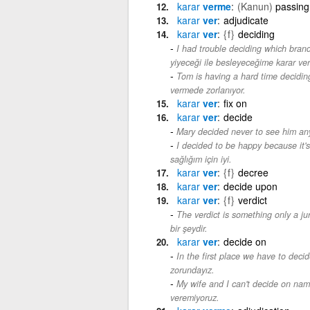
karar
verme
(Kanun)
passing
karar
ver
adjudicate
karar
ver
{f}
deciding
I had trouble deciding which bran
yiyeceği ile besleyeceğime karar v
Tom is having a hard time deciding
vermede zorlanıyor.
karar
ver
fix on
karar
ver
decide
Mary decided never to see him an
I decided to be happy because it's
sağlığım için iyi.
karar
ver
{f}
decree
karar
ver
decide upon
karar
ver
{f}
verdict
The verdict is something only a ju
bir şeydir.
karar
ver
decide on
In the first place we have to deci
zorundayız.
My wife and I can't decide on name
veremiyoruz.