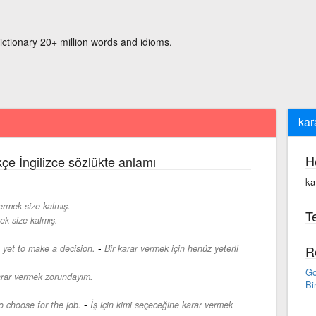
ictionary 20+ million words and idioms.
kar
H
çe İngilizce sözlükte anlamı
ka
ermek size kalmış.
Te
ek size kalmış.
-
yet to make a decision.
Bir karar vermek için henüz yeterli
R
Go
arar vermek zorundayım.
Bi
-
o choose for the job.
İş için kimi seçeceğine karar vermek