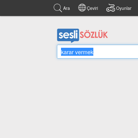
Ara
Çeviri
Oyunlar