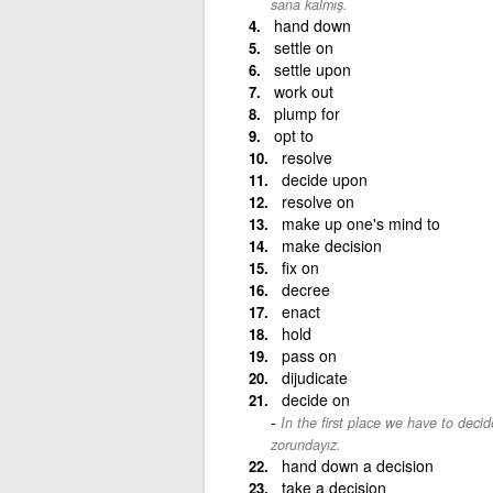
sana kalmış.
hand down
settle on
settle upon
work out
plump for
opt to
resolve
decide upon
resolve on
make up one's mind to
make decision
fix on
decree
enact
hold
pass on
dijudicate
decide on
In the first place we have to deci
zorundayız.
hand down a decision
take a decision