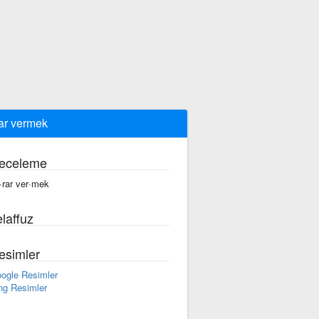
ar vermek
eceleme
·rar ver·mek
laffuz
esimler
ogle Resimler
ng Resimler