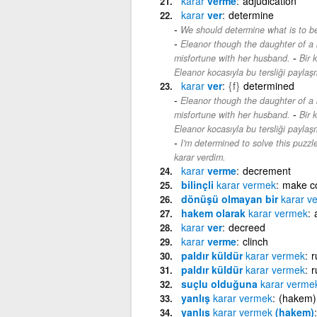
karar
verme
adjudication
karar
ver
determine
We should determine what is to be
Eleanor though the daughter of a 
-
misfortune with her husband.
Bir 
Eleanor kocasıyla bu tersliği paylaş
karar
ver
{f}
determined
Eleanor though the daughter of a 
-
misfortune with her husband.
Bir 
Eleanor kocasıyla bu tersliği paylaş
I'm determined to solve this puzzl
karar verdim.
karar
verme
decrement
bilinçli
karar
vermek
make co
dönüşü olmayan bir
karar
v
hakem olarak
karar
vermek
karar
ver
decreed
karar
verme
clinch
paldır küldür
karar
vermek
r
paldır küldür
karar
vermek
r
suçlu olduğuna
karar
verme
yanlış
karar
vermek
(hakem) 
yanlış
karar
vermek
(hakem)