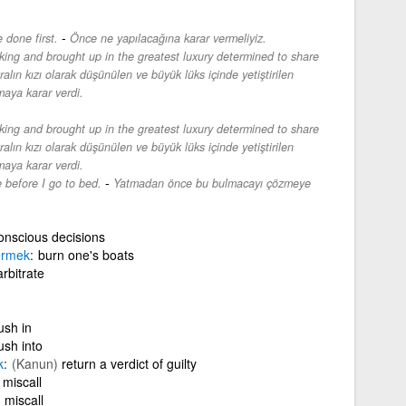
-
 done first.
Önce ne yapılacağına karar vermeliyiz.
king and brought up in the greatest luxury determined to share
kralın kızı olarak düşünülen ve büyük lüks içinde yetiştirilen
maya karar verdi.
king and brought up in the greatest luxury determined to share
kralın kızı olarak düşünülen ve büyük lüks içinde yetiştirilen
maya karar verdi.
-
e before I go to bed.
Yatmadan önce bu bulmacayı çözmeye
nscious decisions
ermek
burn one's boats
arbitrate
ush in
ush into
k
(Kanun)
return a verdict of guilty
miscall
miscall