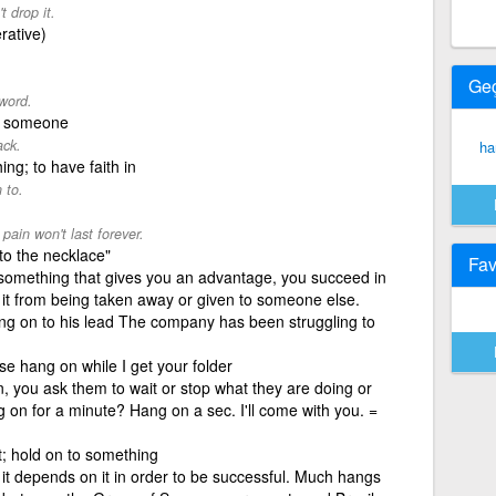
 drop it.
rative)
Ge
word.
or someone
ack.
ha
ing; to have faith in
 to.
pain won't last forever.
to the necklace"
Fav
 something that gives you an advantage, you succeed in
t it from being taken away or given to someone else.
ang on to his lead The company has been struggling to
se hang on while I get your folder
, you ask them to wait or stop what they are doing or
on for a minute? Hang on a sec. I'll come with you. =
t; hold on to something
 it depends on it in order to be successful. Much hangs