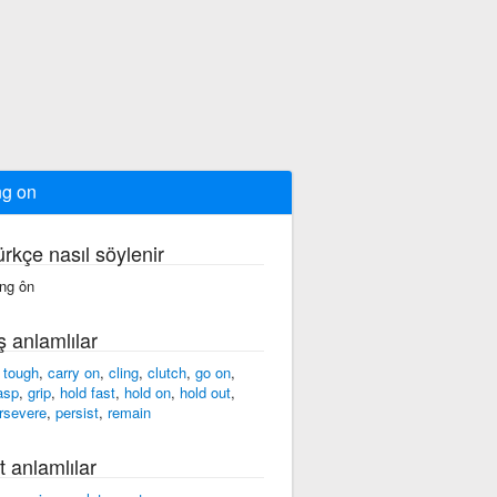
g on
ürkçe nasıl söylenir
ng ôn
ş anlamlılar
 tough
,
carry on
,
cling
,
clutch
,
go on
,
asp
,
grip
,
hold fast
,
hold on
,
hold out
,
rsevere
,
persist
,
remain
t anlamlılar