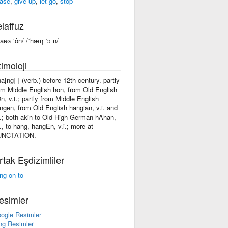
ase
,
give up
,
let go
,
stop
laffuz
haɴɢ ˈôn/ /ˈhæŋ ˈɔːn/
imoloji
'ha[ng] ] (verb.) before 12th century. partly
om Middle English hon, from Old English
n, v.t.; partly from Middle English
ngen, from Old English hangian, v.i. and
t.; both akin to Old High German hAhan,
t., to hang, hangEn, v.i.; more at
UNCTATION.
rtak Eşdizimliler
ng on to
esimler
ogle Resimler
ng Resimler