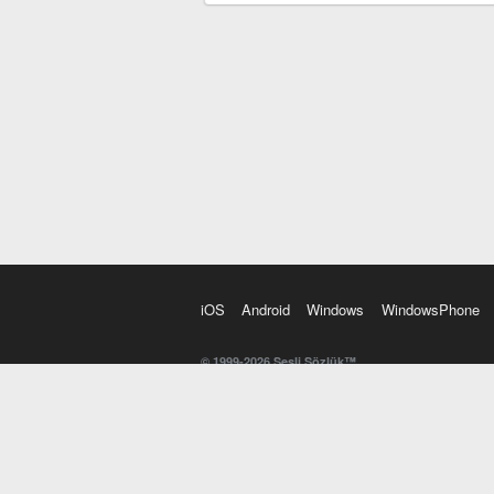
iOS
Android
Windows
WindowsPhone
© 1999-2026 Sesli Sözlük™
20 dilde online sözlük. 20 milyondan fazla sözcük ve anl
kelimesi. Yazım Türkçeleştirici ile hatalı Türkçe metinl
İngilizce kelime haznenizi arttıracak kelime oyunları. 
seslendirilişini otomatik dinlemek için ayarlardan isteğin