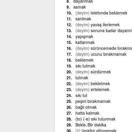
dayanmak
asmak
(deyim)
telefonda beklemek
sarılmak
(deyim)
yavaş ilerlemek
(deyim)
sonuna kadar dayan
yapışmak
katlanmak
(deyim)
sürüncemede bırakm
(deyim)
ucunu bırakmamak
beklemek
sıkı tutmak
(deyim)
sürdürmek
tutmak
(deyim)
bekletmek
(deyim)
ertelemek
sıkı tut
peşini bırakmamak
bağlı olmak
hatta kalmak
(to) (-e) sıkı tutunmak
Bekle./Bir dakika
{f}
ümidini yitirmemek