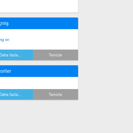
çmiş
ng on
Daha fazla...
Temizle
oriler
Daha fazla...
Temizle