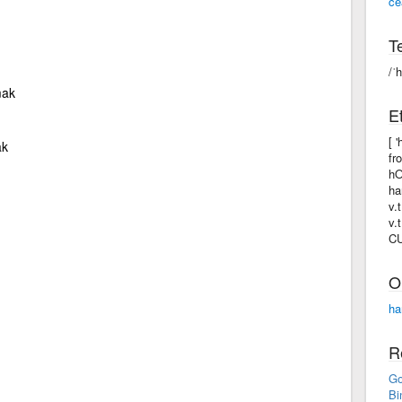
ce
Te
/ˈ
mak
Et
[ 
ak
fr
hO
ha
v.
v.
C
O
ha
R
Go
Bi