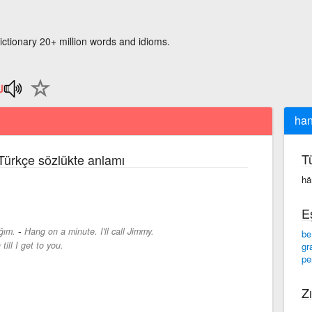
ictionary 20+ million words and idioms.
han
T
 Türkçe sözlükte anlamı
hä
E
-
ğım.
Hang on a minute. I'll call Jimmy.
be
till I get to you.
gr
pe
Zı