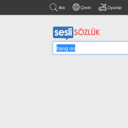
Ara
Çeviri
Oyunlar