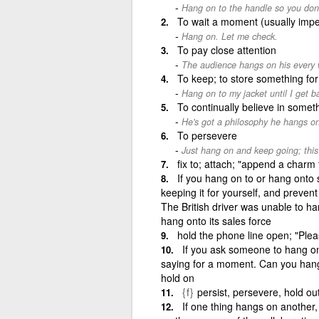
Hang on to the handle so you don't
To wait a moment (usually impe
Hang on. Let me check.
To pay close attention
The audience hangs on his every 
To keep; to store something f
Hang on to my jacket until I get b
To continually believe in someth
He's got a philosophy he hangs on
To persevere
Just hang on and keep going; this 
fix to; attach; "append a charm 
If you hang on to or hang onto
keeping it for yourself, and preven
The British driver was unable to h
hang onto its sales force
hold the phone line open; "Plea
If you ask someone to hang on
saying for a moment. Can you hang 
hold on
{f}
persist, persevere, hold ou
If one thing hangs on another,