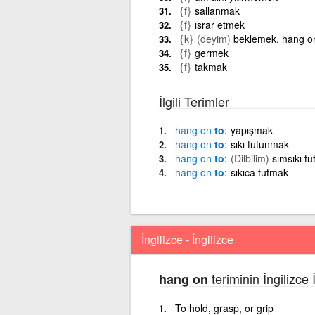
{f}
sallanmak
{f}
ısrar etmek
{k}
(deyim)
beklemek. hang on
{f}
germek
{f}
takmak
İlgili Terimler
hang
on
to
yapışmak
hang
on
to
sıkı tutunmak
hang
on
to
(Dilbilim)
sımsıkı t
hang
on
to
sıkıca tutmak
İngilizce - İngilizce
teriminin İngilizce 
hang on
To hold, grasp, or grip