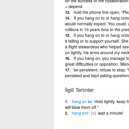
on the success of the collaborati
= depend
hold the phone line open; "Ple
If you hang on to or hang onto
would normally expect. You could, al
millions in 10 years time In the pr
If you hang on to or hang onto 
it falling or to support yourself. S
a flight stewardess who helped save
on tightly, his arms around my neck
If you hang on, you manage to 
great difficulties or opposition. M
be persistent, refuse to stop; 
persisted and kept asking question
İlgili Terimler
hang
on
to
Hold tightly, keep 
will blow them off."
hang
on
!
{ü}
wait a minute!