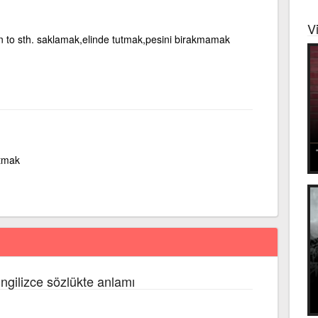
V
 to sth. saklamak,elinde tutmak,pesini birakmamak
utmak
İngilizce sözlükte anlamı