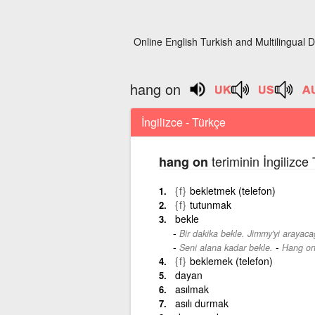
Online English Turkish and Multilingual D
hang on
İngilizce - Türkçe
teriminin İngilizce
hang on
{f}
bekletmek (telefon)
{f}
tutunmak
bekle
Bir dakika bekle. Jimmy'yi arayaca
-
Seni alana kadar bekle.
Hang on 
{f}
beklemek (telefon)
dayan
asılmak
asılı durmak