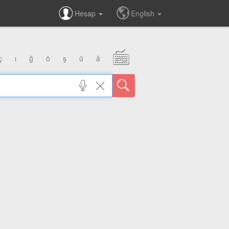
Hesap
English
ç
ı
ğ
ö
ş
ü
â