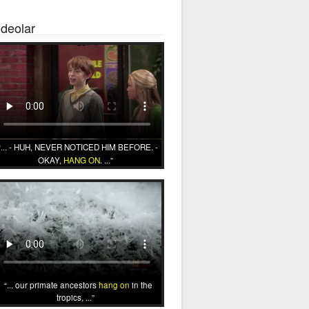
ideolar
... - HUH, NEVER NOTICED HIM BEFORE. -
OKAY,
HANG ON
. ...
... our primate ancestors
hang on
in the
tropics, ...