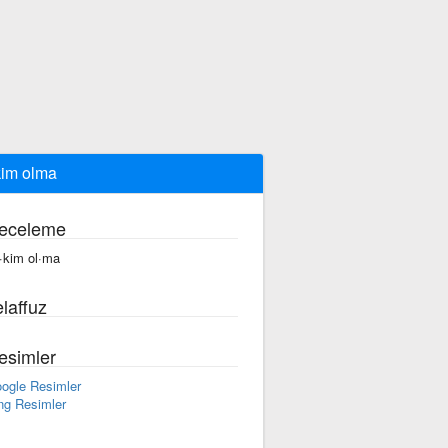
im olma
eceleme
·kim ol·ma
laffuz
esimler
ogle Resimler
ng Resimler