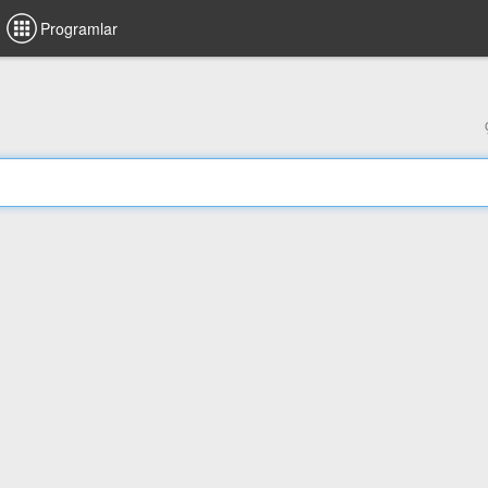
Programlar