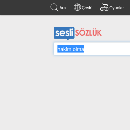
Ara
Çeviri
Oyunlar