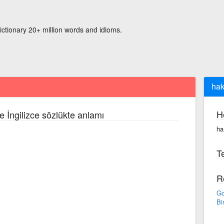
ictionary 20+ million words and idioms.
hak
H
e İngilizce sözlükte anlamı
ha
Te
R
Go
Bi