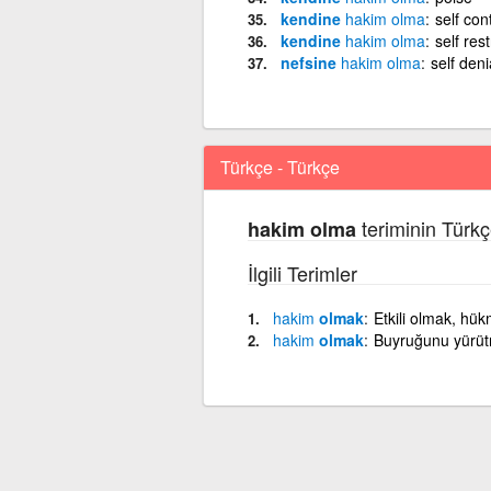
kendine
hakim
olma
self con
kendine
hakim
olma
self rest
nefsine
hakim
olma
self deni
Türkçe - Türkçe
teriminin Türkç
hakim olma
İlgili Terimler
hakim
olmak
Etkili olmak, hü
hakim
olmak
Buyruğunu yürüt