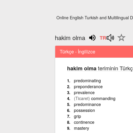
Online English Turkish and Multilingual D
hakim olma
Türkçe - İngilizce
teriminin Türkç
hakim olma
predominating
preponderance
prevalence
(Ticaret)
commanding
predominance
possession
grip
continence
mastery