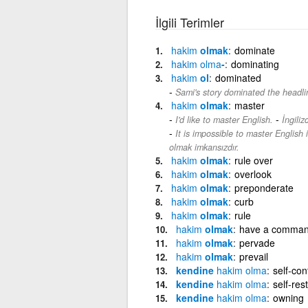
İlgili Terimler
hakim
olmak
dominate
hakim
olma
-
dominating
hakim
ol
dominated
Sami's story dominated the headli
hakim
olmak
master
-
I'd like to master English.
İngili
It is impossible to master English 
olmak imkansızdır.
hakim
olmak
rule over
hakim
olmak
overlook
hakim
olmak
preponderate
hakim
olmak
curb
hakim
olmak
rule
hakim
olmak
have a comman
hakim
olmak
pervade
hakim
olmak
prevail
kendine
hakim
olma
self-con
kendine
hakim
olma
self-rest
kendine
hakim
olma
owning