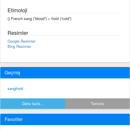
Etimoloji
() French sang (“blood”) + froid (“cold”)
Resimler
Google Resimler
Bing Resimler
Geçmiş
sangfroid
Daha fazla...
Temizle
Favoriler