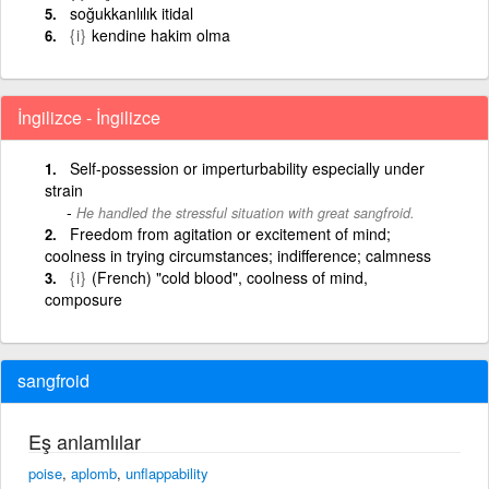
soğukkanlılık itidal
{i}
kendine hakim olma
İngilizce - İngilizce
Self-possession or imperturbability especially under
strain
He handled the stressful situation with great sangfroid.
Freedom from agitation or excitement of mind;
coolness in trying circumstances; indifference; calmness
{i}
(French) "cold blood", coolness of mind,
composure
sangfroid
Eş anlamlılar
poise
,
aplomb
,
unflappability