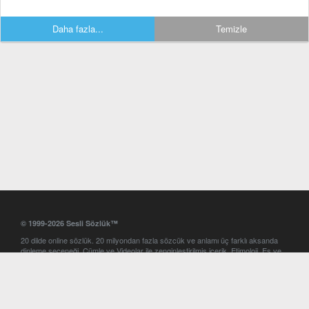
Daha fazla...
Temizle
© 1999-2026 Sesli Sözlük™
20 dilde online sözlük. 20 milyondan fazla sözcük ve anlamı üç farklı aksanda
dinleme seçeneği. Cümle ve Videolar ile zenginleştirilmiş içerik. Etimoloji, Eş ve
Zıt anlamlar, kelime okunuşları ve günün kelimesi. Yazım Türkçeleştirici ile hatalı
Türkçe metinleri düzeltme. iOS, Android ve Windows mobil platformlarda online
ve offline sözlük programları. Sesli Sözlük garantisinde Profesyonel çeviri
hizmetleri. İngilizce kelime haznenizi arttıracak kelime oyunları. Ayarlar
bölümünü kullarak çevirisini görmek istediğiniz sözlükleri seçme ve aynı