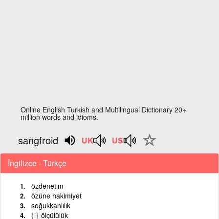
Online English Turkish and Multilingual Dictionary 20+
million words and idioms.
sangfroid
İngilizce - Türkçe
özdenetim
özüne hakimiyet
soğukkanlılık
{i}
ölçülülük