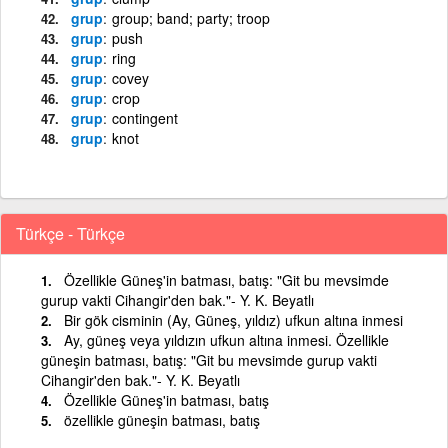
grup
group; band; party; troop
grup
push
grup
ring
grup
covey
grup
crop
grup
contingent
grup
knot
Türkçe - Türkçe
Özellikle Güneş'in batması, batış: "Git bu mevsimde
gurup vakti Cihangir'den bak."- Y. K. Beyatlı
Bir gök cisminin (Ay, Güneş, yıldız) ufkun altına inmesi
Ay, güneş veya yıldızın ufkun altına inmesi. Özellikle
güneşin batması, batış: "Git bu mevsimde gurup vakti
Cihangir'den bak."- Y. K. Beyatlı
Özellikle Güneş'in batması, batış
özellikle güneşin batması, batış