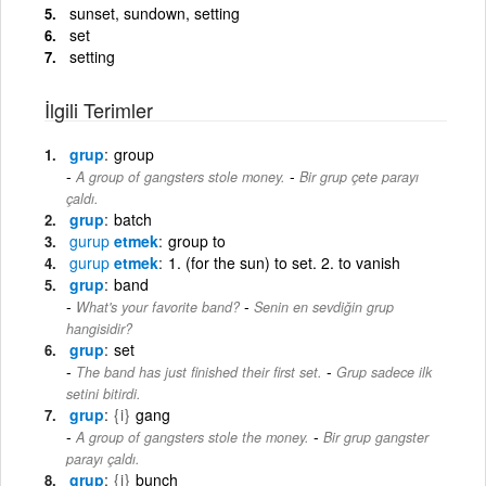
sunset, sundown, setting
set
setting
İlgili Terimler
grup
group
-
A group of gangsters stole money.
Bir grup çete parayı
çaldı.
grup
batch
gurup
etmek
group to
gurup
etmek
1. (for the sun) to set. 2. to vanish
grup
band
-
What's your favorite band?
Senin en sevdiğin grup
hangisidir?
grup
set
-
The band has just finished their first set.
Grup sadece ilk
setini bitirdi.
grup
{i}
gang
-
A group of gangsters stole the money.
Bir grup gangster
parayı çaldı.
grup
{i}
bunch