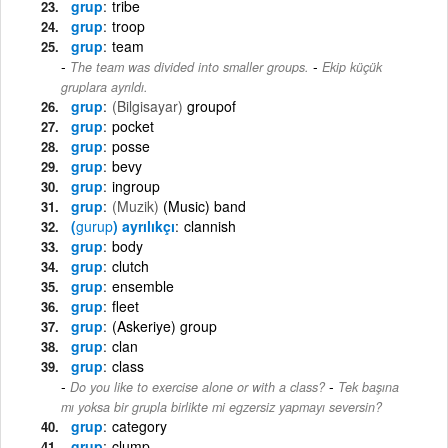
grup
tribe
grup
troop
grup
team
-
The team was divided into smaller groups.
Ekip küçük
gruplara ayrıldı.
grup
(Bilgisayar)
groupof
grup
pocket
grup
posse
grup
bevy
grup
ingroup
grup
(Muzik)
(Music) band
(
gurup
) ayrılıkçı
clannish
grup
body
grup
clutch
grup
ensemble
grup
fleet
grup
(Askeriye) group
grup
clan
grup
class
-
Do you like to exercise alone or with a class?
Tek başına
mı yoksa bir grupla birlikte mi egzersiz yapmayı seversin?
grup
category
grup
clump