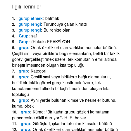
İlgili Terimler
gurup
etmek
batmak
gurup
rengi
Turuncuya çalan kırmızı
gurup
rengi
Bu renkte olan
Grup
saf
Grup
(Hukuk)
FRAKSİYON
grup
Ortak özellikleri olan varlıklar, nesneler bütünü.
Çeşitli sınıf veya birliklere bağlı elemanların, belirli bir taktik
görevi gerçekleştirmek üzere, tek komutanın emri altında
birleştirilmesinden oluşan kıta topluluğu
grup
Kategori
grup
Çeşitli sınıf veya birliklere bağlı elemanların,
belirli bir taktik görevi gerçekleştirmek üzere, tek
komutanın emri altında birleştirilmesinden oluşan kıta
topluluğu
grup
Aynı yerde bulunan kimse ve nesneler bütünü,
küme, öbek
grup
Küme: "Bir kadın grubu gözleri komutanın
penceresine dikili duruyor."- H. E. Adıvar
grup
Görüşleri, çıkarları bir olan kimseler bütünü
grup
Ortak özellikleri olan varlıklar, nesneler bütünü