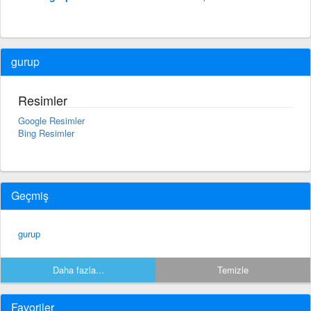
gurup
Resimler
Google Resimler
Bing Resimler
Geçmiş
gurup
Daha fazla...
Temizle
Favoriler