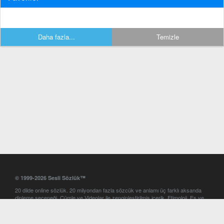
Daha fazla...
Temizle
© 1999-2026 Sesli Sözlük™
20 dilde online sözlük. 20 milyondan fazla sözcük ve anlamı üç farklı aksanda
dinleme seçeneği. Cümle ve Videolar ile zenginleştirilmiş içerik. Etimoloji, Eş ve
Zıt anlamlar, kelime okunuşları ve günün kelimesi. Yazım Türkçeleştirici ile hatalı
Türkçe metinleri düzeltme. iOS, Android ve Windows mobil platformlarda online
ve offline sözlük programları. Sesli Sözlük garantisinde Profesyonel çeviri