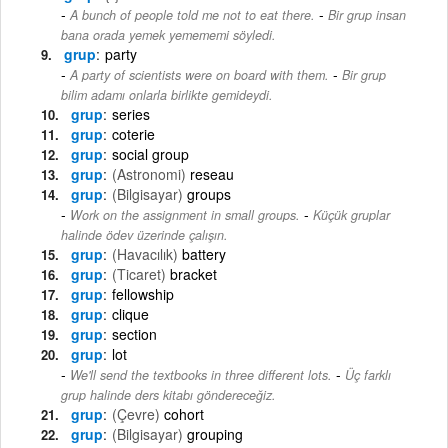
-
A bunch of people told me not to eat there.
Bir grup insan
bana orada yemek yemememi söyledi.
grup
party
-
A party of scientists were on board with them.
Bir grup
bilim adamı onlarla birlikte gemideydi.
grup
series
grup
coterie
grup
social group
grup
(Astronomi)
reseau
grup
(Bilgisayar)
groups
-
Work on the assignment in small groups.
Küçük gruplar
halinde ödev üzerinde çalışın.
grup
(Havacılık)
battery
grup
(Ticaret)
bracket
grup
fellowship
grup
clique
grup
section
grup
lot
-
We'll send the textbooks in three different lots.
Üç farklı
grup halinde ders kitabı göndereceğiz.
grup
(Çevre)
cohort
grup
(Bilgisayar)
grouping