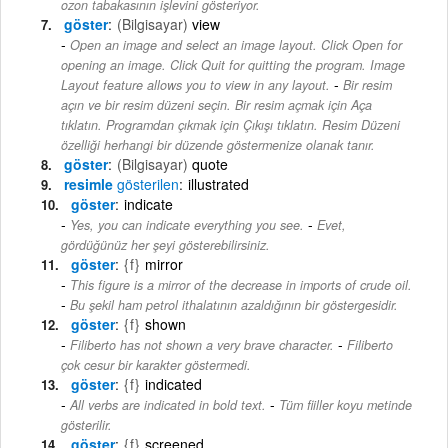
ozon tabakasının işlevini gösteriyor.
göster
(Bilgisayar)
view
Open an image and select an image layout. Click Open for
opening an image. Click Quit for quitting the program. Image
-
Layout feature allows you to view in any layout.
Bir resim
açın ve bir resim düzeni seçin. Bir resim açmak için Aça
tıklatın. Programdan çıkmak için Çıkışı tıklatın. Resim Düzeni
özelliği herhangi bir düzende göstermenize olanak tanır.
göster
(Bilgisayar)
quote
resimle
gösterilen
illustrated
göster
indicate
-
Yes, you can indicate everything you see.
Evet,
gördüğünüz her şeyi gösterebilirsiniz.
göster
{f}
mirror
This figure is a mirror of the decrease in imports of crude oil.
-
Bu şekil ham petrol ithalatının azaldığının bir göstergesidir.
göster
{f}
shown
-
Filiberto has not shown a very brave character.
Filiberto
çok cesur bir karakter göstermedi.
göster
{f}
indicated
-
All verbs are indicated in bold text.
Tüm fiiller koyu metinde
gösterilir.
göster
{f}
screened