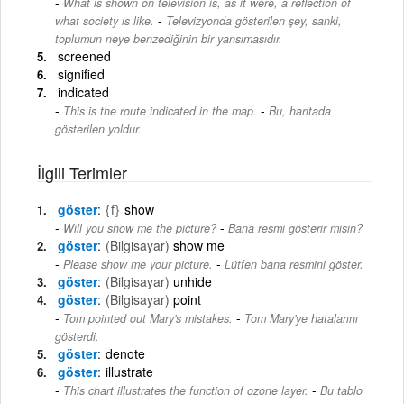
What is shown on television is, as it were, a reflection of
-
what society is like.
Televizyonda gösterilen şey, sanki,
toplumun neye benzediğinin bir yansımasıdır.
screened
signified
indicated
-
This is the route indicated in the map.
Bu, haritada
gösterilen yoldur.
İlgili Terimler
göster
{f}
show
-
Will you show me the picture?
Bana resmi gösterir misin?
göster
(Bilgisayar)
show me
-
Please show me your picture.
Lütfen bana resmini göster.
göster
(Bilgisayar)
unhide
göster
(Bilgisayar)
point
-
Tom pointed out Mary's mistakes.
Tom Mary'ye hatalarını
gösterdi.
göster
denote
göster
illustrate
-
This chart illustrates the function of ozone layer.
Bu tablo