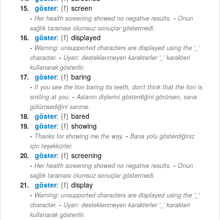
göster
{f}
screen
-
Her health screening showed no negative results.
Onun
sağlık taraması olumsuz sonuçlar göstermedi.
göster
{f}
displayed
Warning: unsupported characters are displayed using the '_'
-
character.
Uyarı: desteklenmeyen karakterler '_' karakteri
kullanarak gösterilir.
göster
{f}
baring
If you see the lion baring its teeth, don't think that the lion is
-
smiling at you.
Aslanın dişlerini gösterdiğini görürsen, sana
gülümsediğini sanma.
göster
{f}
bared
göster
{f}
showing
-
Thanks for showing me the way.
Bana yolu gösterdiğiniz
için teşekkürler.
göster
{f}
screening
-
Her health screening showed no negative results.
Onun
sağlık taraması olumsuz sonuçlar göstermedi.
göster
{f}
display
Warning: unsupported characters are displayed using the '_'
-
character.
Uyarı: desteklenmeyen karakterler '_' karakteri
kullanarak gösterilir.