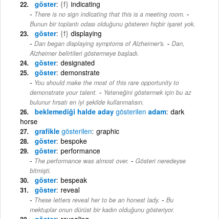
göster
{f}
indicating
-
There is no sign indicating that this is a meeting room.
Bunun bir toplantı odası olduğunu gösteren hiçbir işaret yok.
göster
{f}
displaying
-
Dan began displaying symptoms of Alzheimer's.
Dan,
Alzheimer belirtileri göstermeye başladı.
göster
designated
göster
demonstrate
You should make the most of this rare opportunity to
-
demonstrate your talent.
Yeteneğini göstermek için bu az
bulunur fırsatı en iyi şekilde kullanmalısın.
beklemediği halde aday
gösterilen
adam
dark
horse
grafikle
gösterilen
graphic
göster
bespoke
göster
performance
-
The performance was almost over.
Gösteri neredeyse
bitmişti.
göster
bespeak
göster
reveal
-
These letters reveal her to be an honest lady.
Bu
mektuplar onun dürüst bir kadın olduğunu gösteriyor.
göster
revealing