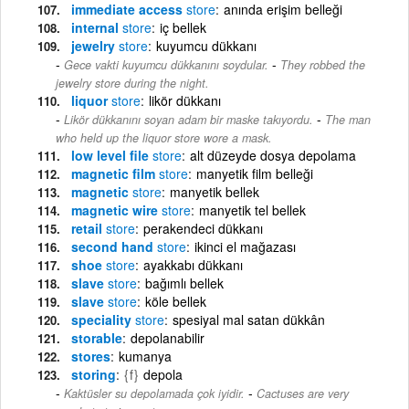
immediate access
store
anında erişim belleği
internal
store
iç bellek
jewelry
store
kuyumcu dükkanı
-
Gece vakti kuyumcu dükkanını soydular.
They robbed the
jewelry store during the night.
liquor
store
likör dükkanı
-
Likör dükkanını soyan adam bir maske takıyordu.
The man
who held up the liquor store wore a mask.
low level file
store
alt düzeyde dosya depolama
magnetic film
store
manyetik film belleği
magnetic
store
manyetik bellek
magnetic wire
store
manyetik tel bellek
retail
store
perakendeci dükkanı
second hand
store
ikinci el mağazası
shoe
store
ayakkabı dükkanı
slave
store
bağımlı bellek
slave
store
köle bellek
speciality
store
spesiyal mal satan dükkân
storable
depolanabilir
stores
kumanya
storing
{f}
depola
-
Kaktüsler su depolamada çok iyidir.
Cactuses are very