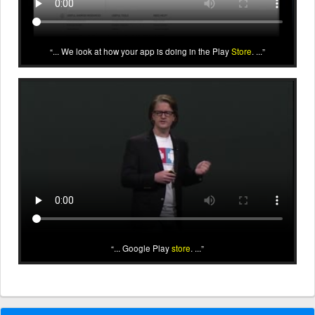
... We look at how your app is doing in the Play
Store
. ...
... Google Play
store
. ...