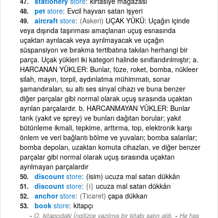
stationery
store
kırtasiye mağazası
pet
store
Evcil hayvan satan işyeri
aircraft
store
(Askeri)
UÇAK YÜKÜ: Uçağın içinde
veya dışında taşınması amaçlanan uçuş esnasında
uçaktan ayrılacak veya ayrılmayacak ve uçağın
süspansiyon ve bırakma tertibatına takılan herhangi bir
parça. Uçak yükleri iki kategori halinde sınıflandırılmıştır; a.
HARCANAN YÜKLER: Bunlar, füze, roket, bomba, nükleer
silah, mayın, torpil, aydınlatma mühimmatı, sonar
şamandıraları, su altı ses sinyal cihazı ve buna benzer
diğer parçalar gibi normal olarak uçuş sırasında uçaktan
ayrılan parçalardır. b. HARCANMAYAN YÜKLER: Bunlar
tank (yakıt ve sprey) ve bunları dağıtan borular; yakıt
bütünleme ikmali, tepkime, arttırma, top, elektronik karşı
önlem ve veri bağlantı bölme ve yuvaları; bomba salanlar;
bomba depoları, uzaktan komuta cihazları, ve diğer benzer
parçalar gibi normal olarak uçuş sırasında uçaktan
ayrılmayan parçalardır
discount
store
(isim) ucuza mal satan dükkân
discount
store
{i}
ucuza mal satan dükkân
anchor
store
(Ticaret)
çapa dükkan
book
store
kitapçı
-
O, kitapçıdaki İngilizce yazılmış bir kitabı satın aldı.
He has