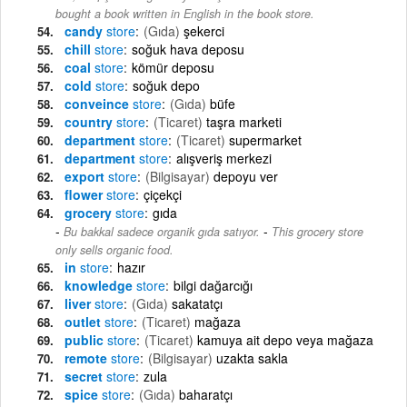
bought a book written in English in the book store.
candy
store
(Gıda)
şekerci
chill
store
soğuk hava deposu
coal
store
kömür deposu
cold
store
soğuk depo
conveince
store
(Gıda)
büfe
country
store
(Ticaret)
taşra marketi
department
store
(Ticaret)
supermarket
department
store
alışveriş merkezi
export
store
(Bilgisayar)
depoyu ver
flower
store
çiçekçi
grocery
store
gıda
-
Bu bakkal sadece organik gıda satıyor.
This grocery store
only sells organic food.
in
store
hazır
knowledge
store
bilgi dağarcığı
liver
store
(Gıda)
sakatatçı
outlet
store
(Ticaret)
mağaza
public
store
(Ticaret)
kamuya ait depo veya mağaza
remote
store
(Bilgisayar)
uzakta sakla
secret
store
zula
spice
store
(Gıda)
baharatçı