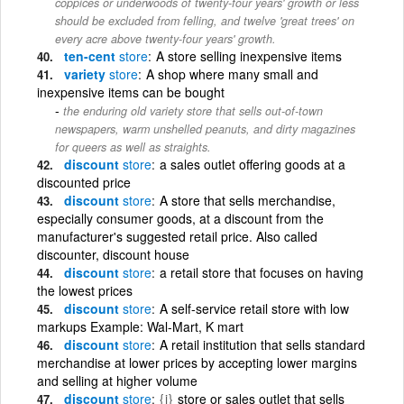
coppices or underwoods of twenty-four years' growth or less
should be excluded from felling, and twelve 'great trees' on
every acre above twenty-four years' growth.
ten-cent
store
A store selling inexpensive items
variety
store
A shop where many small and
inexpensive items can be bought
the enduring old variety store that sells out-of-town
newspapers, warm unshelled peanuts, and dirty magazines
for queers as well as straights.
discount
store
a sales outlet offering goods at a
discounted price
discount
store
A store that sells merchandise,
especially consumer goods, at a discount from the
manufacturer's suggested retail price. Also called
discounter, discount house
discount
store
a retail store that focuses on having
the lowest prices
discount
store
A self-service retail store with low
markups Example: Wal-Mart, K mart
discount
store
A retail institution that sells standard
merchandise at lower prices by accepting lower margins
and selling at higher volume
discount
store
{i}
store or sales outlet that sells