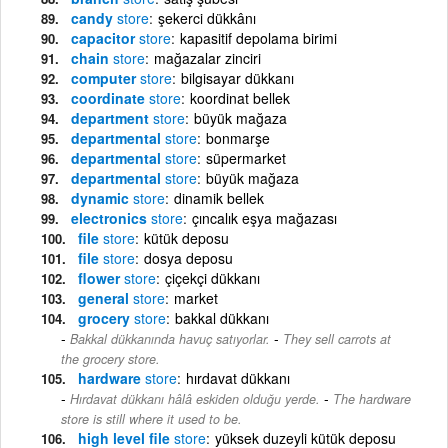
candy
store
şekerci dükkânı
capacitor
store
kapasitif depolama birimi
chain
store
mağazalar zinciri
computer
store
bilgisayar dükkanı
coordinate
store
koordinat bellek
department
store
büyük mağaza
departmental
store
bonmarşe
departmental
store
süpermarket
departmental
store
büyük mağaza
dynamic
store
dinamik bellek
electronics
store
çıncalık eşya mağazası
file
store
kütük deposu
file
store
dosya deposu
flower
store
çiçekçi dükkanı
general
store
market
grocery
store
bakkal dükkanı
-
Bakkal dükkanında havuç satıyorlar.
They sell carrots at
the grocery store.
hardware
store
hırdavat dükkanı
-
Hırdavat dükkanı hâlâ eskiden olduğu yerde.
The hardware
store is still where it used to be.
high level file
store
yüksek duzeyli kütük deposu