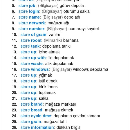
store
job
(Bilgisayar)
görev depola
store
login
(Bilgisayar)
oturumu sakla
store
name
(Bilgisayar)
depo adı
store
network
mağaza ağı
store
number
(Bilgisayar)
numarayı kaydet
store
of grain
zahire
store
room
(Mimarlık)
barhana
store
tank
depolama tankı
store
up
içine atmak
store
up with
ile depolamak
store
waste
atık depolamak
store
windows
(Bilgisayar)
windows depolama
store
up
yığmak
store
up
istif etmek
store
up
biriktirmek
store
up
toplamak
store
up
sakla
store
brand
mağaza markası
store
bread
mağaza ekmek
store
cycle time
depolama çevrim zamanı
store
grain
mağaza tahıl
store
information
dükkan bilgisi