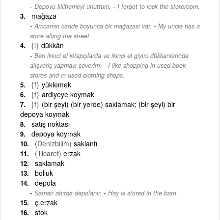
-
Depoyu kilitlemeyi unuttum.
I forgot to lock the storeroom.
mağaza
-
Amcamın cadde boyunca bir mağazası var.
My uncle has a
store along the street.
{i}
dükkân
Ben ikinci el kitapçılarda ve ikinci el giyim dükkanlarında
-
alışveriş yapmayı severim.
I like shopping in used-book
stores and in used-clothing shops.
{f}
yüklemek
{f}
ardiyeye koymak
{f}
(bir şeyi) (bir yerde) saklamak; (bir şeyi) bir
depoya koymak
satış noktası
depoya koymak
(Denizbilim)
saklantı
(Ticaret)
erzak
saklamak
bolluk
depola
-
Saman ahırda depolanır.
Hay is stored in the barn.
ç.erzak
stok