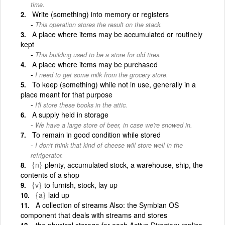
time.
Write (something) into memory or registers
This operation stores the result on the stack.
A place where items may be accumulated or routinely
kept
This building used to be a store for old tires.
A place where items may be purchased
I need to get some milk from the grocery store.
To keep (something) while not in use, generally in a
place meant for that purpose
I'll store these books in the attic.
A supply held in storage
We have a large store of beer, in case we're snowed in.
To remain in good condition while stored
I don't think that kind of cheese will store well in the
refrigerator.
{n}
plenty, accumulated stock, a warehouse, ship, the
contents of a shop
{v}
to furnish, stock, lay up
{a}
laid up
A collection of streams Also: the Symbian OS
component that deals with streams and stores
the physical storage for each Active Directory replica