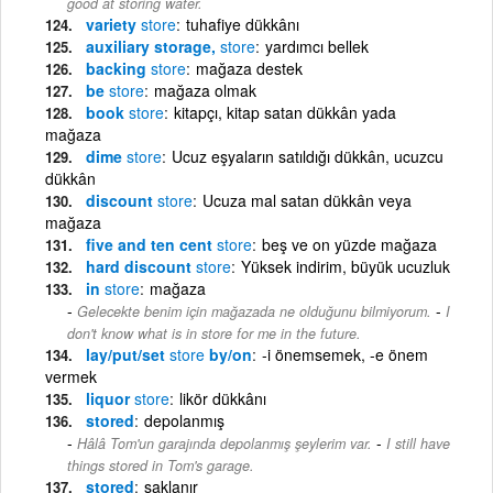
good at storing water.
variety
store
tuhafiye dükkânı
auxiliary storage,
store
yardımcı bellek
backing
store
mağaza destek
be
store
mağaza olmak
book
store
kitapçı, kitap satan dükkân yada
mağaza
dime
store
Ucuz eşyaların satıldığı dükkân, ucuzcu
dükkân
discount
store
Ucuza mal satan dükkân veya
mağaza
five and ten cent
store
beş ve on yüzde mağaza
hard discount
store
Yüksek indirim, büyük ucuzluk
in
store
mağaza
-
Gelecekte benim için mağazada ne olduğunu bilmiyorum.
I
don't know what is in store for me in the future.
lay/put/set
store
by/on
-i önemsemek, -e önem
vermek
liquor
store
likör dükkânı
stored
depolanmış
-
Hâlâ Tom'un garajında depolanmış şeylerim var.
I still have
things stored in Tom's garage.
stored
saklanır