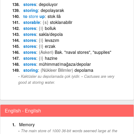
stores
depoluyor
storing
depolayarak
to
store
up
stok ilâ
storable
{s}
stoklanabilir
stores
{i}
bolluk
stores
sakla/depola
stores
{i}
levazım
stores
{i}
erzak
stores
(Askeri)
Bak. "naval stores", "supplies"
stores
{i}
hazine
stores
mühimmat/mağaza/depolar
storing
(Nükleer Bilimler)
depolama
-
Kaktüsler su depolamada çok iyidir.
Cactuses are very
good at storing water.
English - English
Memory
The main store of 1000 36-bit words seemed large at the