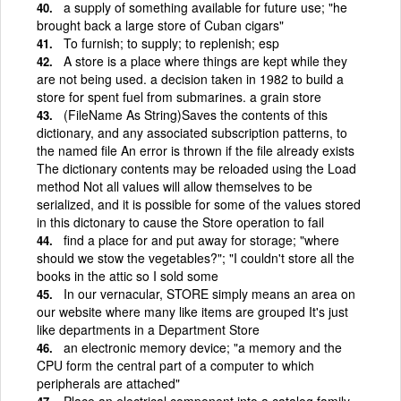
a supply of something available for future use; "he
brought back a large store of Cuban cigars"
To furnish; to supply; to replenish; esp
A store is a place where things are kept while they
are not being used. a decision taken in 1982 to build a
store for spent fuel from submarines. a grain store
(FileName As String)Saves the contents of this
dictionary, and any associated subscription patterns, to
the named file An error is thrown if the file already exists
The dictionary contents may be reloaded using the Load
method Not all values will allow themselves to be
serialized, and it is possible for some of the values stored
in this dictonary to cause the Store operation to fail
find a place for and put away for storage; "where
should we stow the vegetables?"; "I couldn't store all the
books in the attic so I sold some
In our vernacular, STORE simply means an area on
our website where many like items are grouped It's just
like departments in a Department Store
an electronic memory device; "a memory and the
CPU form the central part of a computer to which
peripherals are attached"
Place an electrical component into a catalog family