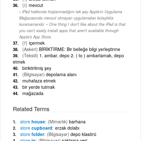
{i}
mevcut
iPad hakkında hoşlanmadığım tek şey Apple'ın Uygulama
Mağazasında mevcut olmayan uygulamaları kolaylıkla
-
kuramamandır.
One thing I don't like about the iPad is that
you can't easily install apps that aren't available through
Apple's App Store.
{f}
içermek
(Askeri)
BİRİKTİRME: Bir belleğe bilgi yerleştirme
(Tekstil)
1. ambar, depo 2. ( to ) ambarlamak, depo
etmek
biriktirilmiş şey
(Bilgisayar)
depolama alanı
muhafaza etmek
bir yerde tutmak
mağazada
Related Terms
store
house
(Mimarlık)
barhana
store
cupboard
erzak dolabı
store
folder
(Bilgisayar)
depo klasörü
store
in
(Bilgisayar)
saklama yeri