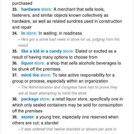
purchased
hardware
store
A merchant that sells tools,
fasteners, and similar objects known collectively as
hardware, as well as related sundries used in construction
and repair
in
store
In waiting; in readiness
He's got a some bad news in store for us, judging from his
mood.
like a kid in a candy
store
Elated or excited as a
result of having many options to choose from
liquor
store
a shop that sells alcoholic beverages to
be drunk off the premises
mind the
store
To take active responsibility for a
group or process, especially within an organization
The Administration and Congress have had to prove they
are at least attempting to mind the store.
package
store
a retail liquor store, specifically one in
which only sealed containers may be sold for consumption
off the premises
storer
a young tree, especially one reserved when
others are cut; a standel
It was ordered that twelve standels or storers per acre in