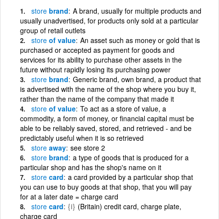
store
brand
A brand, usually for multiple products and
usually unadvertised, for products only sold at a particular
group of retail outlets
store
of value
An asset such as money or gold that is
purchased or accepted as payment for goods and
services for its ability to purchase other assets in the
future without rapidly losing its purchasing power
store
brand
Generic brand, own brand, a product that
is advertised with the name of the shop where you buy it,
rather than the name of the company that made it
store
of value
To act as a store of value, a
commodity, a form of money, or financial capital must be
able to be reliably saved, stored, and retrieved - and be
predictably useful when it is so retrieved
store
away
see store 2
store
brand
a type of goods that is produced for a
particular shop and has the shop's name on it
store
card
a card provided by a particular shop that
you can use to buy goods at that shop, that you will pay
for at a later date = charge card
store
card
{i}
(Britain) credit card, charge plate,
charge card