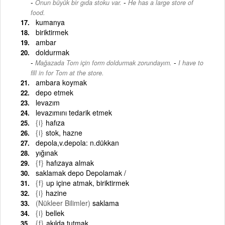
-
Onun büyük bir gıda stoku var.
He has a large store of
food.
kumanya
biriktirmek
ambar
doldurmak
-
Mağazada Tom için form doldurmak zorundayım.
I have to
fill in for Tom at the store.
ambara koymak
depo etmek
levazım
levazımını tedarik etmek
{i}
hafıza
{i}
stok, hazne
depola,v.depola: n.dükkan
yığınak
{f}
hafızaya almak
saklamak depo Depolamak /
{f}
up içine atmak, biriktirmek
{i}
hazine
(Nükleer Bilimler)
saklama
{i}
bellek
{f}
akılda tutmak