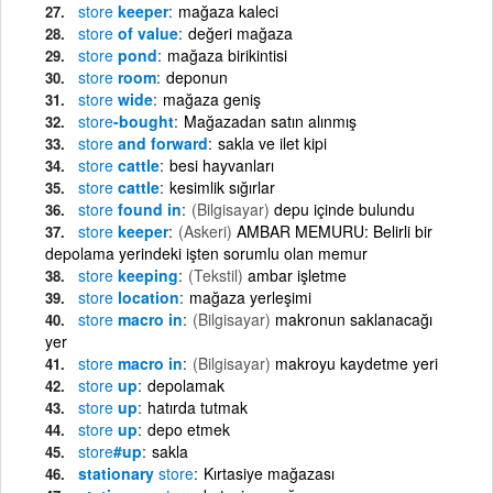
store
keeper
mağaza kaleci
store
of value
değeri mağaza
store
pond
mağaza birikintisi
store
room
deponun
store
wide
mağaza geniş
store
-bought
Mağazadan satın alınmış
store
and forward
sakla ve ilet kipi
store
cattle
besi hayvanları
store
cattle
kesimlik sığırlar
store
found in
(Bilgisayar)
depu içinde bulundu
store
keeper
(Askeri)
AMBAR MEMURU: Belirli bir
depolama yerindeki işten sorumlu olan memur
store
keeping
(Tekstil)
ambar işletme
store
location
mağaza yerleşimi
store
macro in
(Bilgisayar)
makronun saklanacağı
yer
store
macro in
(Bilgisayar)
makroyu kaydetme yeri
store
up
depolamak
store
up
hatırda tutmak
store
up
depo etmek
store
#up
sakla
stationary
store
Kırtasiye mağazası