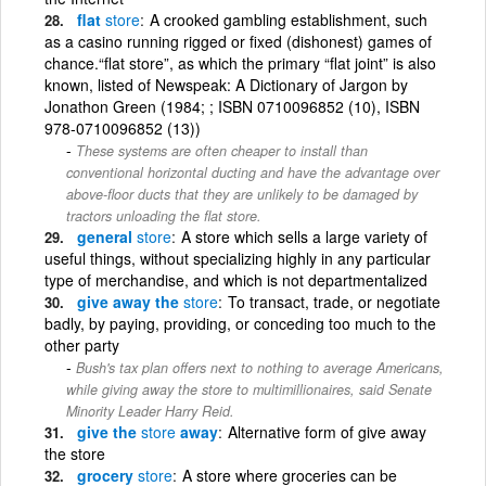
flat
store
A crooked gambling establishment, such
as a casino running rigged or fixed (dishonest) games of
chance.“flat store”, as which the primary “flat joint” is also
known, listed of Newspeak: A Dictionary of Jargon by
Jonathon Green (1984; ; ISBN 0710096852 (10), ISBN
978-0710096852 (13))
These systems are often cheaper to install than
conventional horizontal ducting and have the advantage over
above-floor ducts that they are unlikely to be damaged by
tractors unloading the flat store.
general
store
A store which sells a large variety of
useful things, without specializing highly in any particular
type of merchandise, and which is not departmentalized
give away the
store
To transact, trade, or negotiate
badly, by paying, providing, or conceding too much to the
other party
Bush's tax plan offers next to nothing to average Americans,
while giving away the store to multimillionaires, said Senate
Minority Leader Harry Reid.
give the
store
away
Alternative form of give away
the store
grocery
store
A store where groceries can be