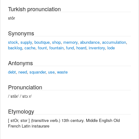
Turkish pronunciation
stôr
Synonyms
stock
,
supply
,
boutique
,
shop
,
memory
,
abundance
,
accumulation
,
backlog
,
cache
,
fount
,
fountain
,
fund
,
hoard
,
inventory
,
lode
Antonyms
debt
,
need
,
squander
,
use
,
waste
Pronunciation
/ˈstôr/ /ˈstɔːr/
Etymology
[ stOr, stor ] (transitive verb.) 13th century. Middle English Old
French Latin instaurare