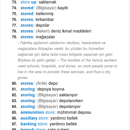
store
up
saklamak
stored
(Bilgisayar)
kayıtlı
stored
bellenmiş
stores
kırkambar
stores
depolar
stores
(Askeri)
deniz ikmal maddeleri
stores
mağazalar
Fabrika işçilerinin ailelerinin okullara, hastanelere ve
mağazalara ihtiyaçları vardır, bu yüzden bu hizmetleri
sağlamak için daha fazla insan bölgede yaşamak için gelir.
-
Böylece bir şehir gelişir.
The families of the factory workers
need schools, hospitals, and stores, so more people come to
live in the area to provide these services, and thus a city
grows.
stores
(Arılık)
depo
storing
depoya koyma
storing
(Bilgisayar)
saklanıyor
storing
(Bilgisayar)
depolanırken
storing
(Bilgisayar)
depolanıyor
ammunition
store
mühimmat deposu
auxiliary
store
yardımcı bellek
backing
store
yardımcı bellek
branch
store
satış şubesi