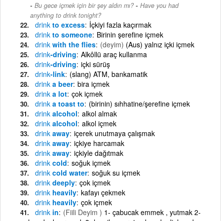
-
Bu gece içmek için bir şey aldın mı?
Have you had
anything to drink tonight?
drink
to excess
İçkiyi fazla kaçırmak
drink
to someone
Birinin şerefine içmek
drink
with the flies
(deyim)
(Aus) yalnız içki içmek
drink
-driving
Alkôllü araç kullanma
drink
-driving
içki sürüş
drink
-link
(slang) ATM, bankamatik
drink
a beer
bira içmek
drink
a lot
çok içmek
drink
a toast to
(birinin) sıhhatine/şerefine içmek
drink
alcohol
alkol almak
drink
alcohol
alkol içmek
drink
away
içerek unutmaya çalışmak
drink
away
içkiye harcamak
drink
away
içkiyle dağıtmak
drink
cold
soğuk içmek
drink
cold water
soğuk su içmek
drink
deeply
çok içmek
drink
heavily
kafayı çekmek
drink
heavily
çok içmek
drink
in
(Fiili Deyim )
1- çabucak emmek , yutmak 2-