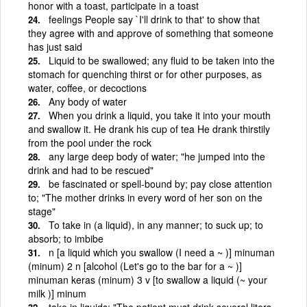
honor with a toast, participate in a toast
feelings People say `I'll drink to that' to show that
they agree with and approve of something that someone
has just said
Liquid to be swallowed; any fluid to be taken into the
stomach for quenching thirst or for other purposes, as
water, coffee, or decoctions
Any body of water
When you drink a liquid, you take it into your mouth
and swallow it. He drank his cup of tea He drank thirstily
from the pool under the rock
any large deep body of water; "he jumped into the
drink and had to be rescued"
be fascinated or spell-bound by; pay close attention
to; "The mother drinks in every word of her son on the
stage"
To take in (a liquid), in any manner; to suck up; to
absorb; to imbibe
n [a liquid which you swallow (I need a ~ )] minuman
(minum) 2 n [alcohol (Let's go to the bar for a ~ )]
minuman keras (minum) 3 v [to swallow a liquid (~ your
milk )] minum
take in liquids; "The patient must drink several liters