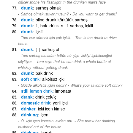
officer shone his flashlight in the drunken man's face.
drunk
sarhoş olmak
-
Sarhoş olmak istiyor musun?
Do you want to get drunk?
drunk
blind drunk körkütük sarhoş
drunk
f., bak. drink. s., i. sarhoş, içkili
drunk
içkili
-
Tom eve sürmek için çok içkili.
Tom is too drunk to drive
home.
drunk
{f}
sarhoş ol
Tom sarhoş olmadan bütün bir şişe viskiyi içebileceğini
-
söylüyor.
Tom says that he can drink a whole bottle of
whiskey without getting drunk.
drunk
bak drink
soft
drink
alkolsüz içki
-
Gözde alkolsüz içkin nedir?
What's your favorite soft drink?
still lemon
drink
limonata
drank
drink çek/iç
domestic
drink
yerli içki
drinker
içki içen kimse
drinking
içen
-
O, İçki içen kocasını evden attı.
She threw her drinking
husband out of the house.
drinking
içerek