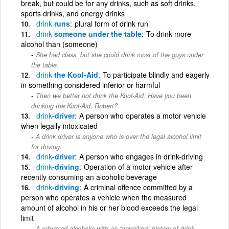
break, but could be for any drinks, such as soft drinks,
sports drinks, and energy drinks
drink
runs
plural form of drink run
drink
someone under the table
To drink more
alcohol than (someone)
She had class, but she could drink most of the guys under
the table.
drink
the Kool-Aid
To participate blindly and eagerly
in something considered inferior or harmful
Then we better not drink the Kool-Aid. Have you been
drinking the Kool-Aid, Robert?.
drink
-driver
A person who operates a motor vehicle
when legally intoxicated
A drink driver is anyone who is over the legal alcohol limit
for driving.
drink
-driver
A person who engages in drink-driving
drink
-driving
Operation of a motor vehicle after
recently consuming an alcoholic beverage
drink
-driving
A criminal offence committed by a
person who operates a vehicle when the measured
amount of alcohol in his or her blood exceeds the legal
limit
A reformed alcoholic with an “appalling” history of drink-