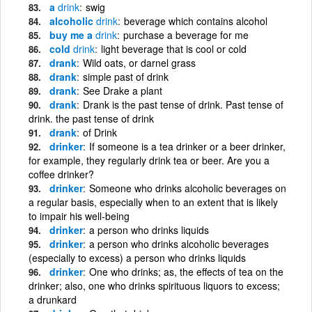
a
drink
swig
alcoholic
drink
beverage which contains alcohol
buy me a
drink
purchase a beverage for me
cold
drink
light beverage that is cool or cold
drank
Wild oats, or darnel grass
drank
simple past of drink
drank
See Drake a plant
drank
Drank is the past tense of drink. Past tense of
drink. the past tense of drink
drank
of Drink
drinker
If someone is a tea drinker or a beer drinker,
for example, they regularly drink tea or beer. Are you a
coffee drinker?
drinker
Someone who drinks alcoholic beverages on
a regular basis, especially when to an extent that is likely
to impair his well-being
drinker
a person who drinks liquids
drinker
a person who drinks alcoholic beverages
(especially to excess) a person who drinks liquids
drinker
One who drinks; as, the effects of tea on the
drinker; also, one who drinks spirituous liquors to excess;
a drunkard