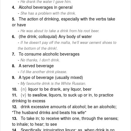
He drank the water I gave him.
Alcohol beverages in general
She has a problem with the drink.
The action of drinking, especially with the verbs take
or have
He was about to take a drink from his root beer.
(the drink; colloquial) Any body of water
If he doesn't pay off the mafia, he’ll wear cement shoes to
the bottom of the drink!.
To consume alcoholic beverages
No thanks, I don't drink.
A served beverage
I’d like another drink please.
A type of beverage (usually mixed)
My favourite drink is the White Russian.
{n}
liquor to be drank, any liquor, beer
{v}
to swallow, liquors, to suck up or in, to practice
drinking to excess
drink excessive amounts of alcohol; be an alcoholic;
"The husband drinks and beats his wife"
To take in; to receive within one, through the senses;
to inhale; to hear; to see
Specifically, intoxicating liquor; as, when drink is on,