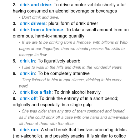
drink
and drive
To drive a motor vehicle shortly after
having consumed an alcohol beverage or beverages
Don't drink and drive.
drink
drivers
plural form of drink driver
drink
from a firehose
To take a small amount from an
enormous, hard-to-manage quantity
If we are to be drinking from a firehose, with billions of Web
pages at our fingertips, then we should possess the skills to
manage its flow.
drink
in
To figuratively absorb
I like to walk in the hills and drink in the wonderful views.
drink
in
To be completely attentive
They listened to him in rapt silence, drinking in his every
word.
drink
like a fish
To drink alcohol heavily
drink
off
To drink the entirety of in a short period;
originally and especially, in a single gulp
She was older than any two of them combined and looked
as if she could drink off a case with one hand and arm-wrestle
all three of them with the other.
drink
run
A short break that involves procuring drinks
(non-alcoholic), and possibly snacks. It is similar to coffee