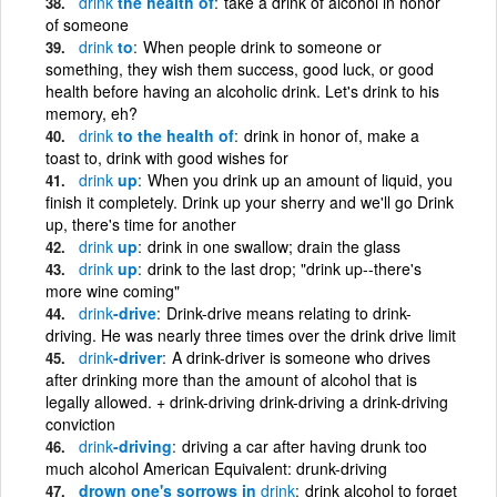
drink
the health of
take a drink of alcohol in honor
of someone
drink
to
When people drink to someone or
something, they wish them success, good luck, or good
health before having an alcoholic drink. Let's drink to his
memory, eh?
drink
to the health of
drink in honor of, make a
toast to, drink with good wishes for
drink
up
When you drink up an amount of liquid, you
finish it completely. Drink up your sherry and we'll go Drink
up, there's time for another
drink
up
drink in one swallow; drain the glass
drink
up
drink to the last drop; "drink up--there's
more wine coming"
drink
-drive
Drink-drive means relating to drink-
driving. He was nearly three times over the drink drive limit
drink
-driver
A drink-driver is someone who drives
after drinking more than the amount of alcohol that is
legally allowed. + drink-driving drink-driving a drink-driving
conviction
drink
-driving
driving a car after having drunk too
much alcohol American Equivalent: drunk-driving
drown one's sorrows in
drink
drink alcohol to forget