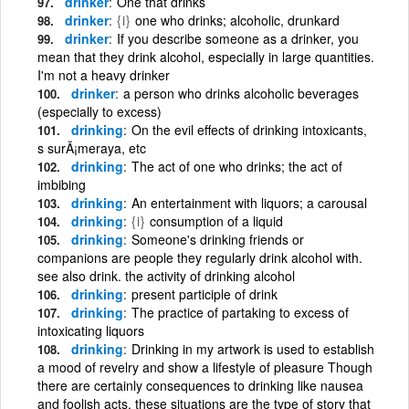
drinker
One that drinks
drinker
{i}
one who drinks; alcoholic, drunkard
drinker
If you describe someone as a drinker, you
mean that they drink alcohol, especially in large quantities.
I'm not a heavy drinker
drinker
a person who drinks alcoholic beverages
(especially to excess)
drinking
On the evil effects of drinking intoxicants,
s surÃ¡meraya, etc
drinking
The act of one who drinks; the act of
imbibing
drinking
An entertainment with liquors; a carousal
drinking
{i}
consumption of a liquid
drinking
Someone's drinking friends or
companions are people they regularly drink alcohol with.
see also drink. the activity of drinking alcohol
drinking
present participle of drink
drinking
The practice of partaking to excess of
intoxicating liquors
drinking
Drinking in my artwork is used to establish
a mood of revelry and show a lifestyle of pleasure Though
there are certainly consequences to drinking like nausea
and foolish acts, these situations are the type of story that