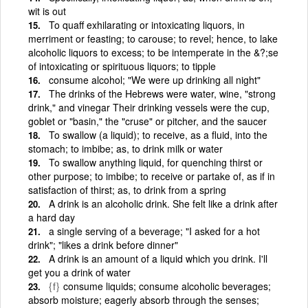
wit is out
To quaff exhilarating or intoxicating liquors, in
merriment or feasting; to carouse; to revel; hence, to lake
alcoholic liquors to excess; to be intemperate in the &?;se
of intoxicating or spirituous liquors; to tipple
consume alcohol; "We were up drinking all night"
The drinks of the Hebrews were water, wine, "strong
drink," and vinegar Their drinking vessels were the cup,
goblet or "basin," the "cruse" or pitcher, and the saucer
To swallow (a liquid); to receive, as a fluid, into the
stomach; to imbibe; as, to drink milk or water
To swallow anything liquid, for quenching thirst or
other purpose; to imbibe; to receive or partake of, as if in
satisfaction of thirst; as, to drink from a spring
A drink is an alcoholic drink. She felt like a drink after
a hard day
a single serving of a beverage; "I asked for a hot
drink"; "likes a drink before dinner"
A drink is an amount of a liquid which you drink. I'll
get you a drink of water
{f}
consume liquids; consume alcoholic beverages;
absorb moisture; eagerly absorb through the senses;