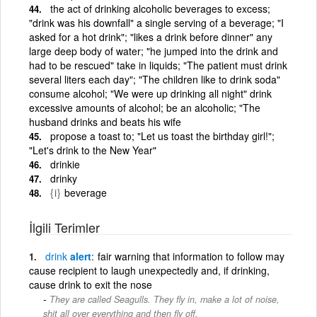
the act of drinking alcoholic beverages to excess;
"drink was his downfall" a single serving of a beverage; "I
asked for a hot drink"; "likes a drink before dinner" any
large deep body of water; "he jumped into the drink and
had to be rescued" take in liquids; "The patient must drink
several liters each day"; "The children like to drink soda"
consume alcohol; "We were up drinking all night" drink
excessive amounts of alcohol; be an alcoholic; "The
husband drinks and beats his wife
propose a toast to; "Let us toast the birthday girl!";
"Let's drink to the New Year"
drinkie
drinky
{i}
beverage
İlgili Terimler
drink
alert
fair warning that information to follow may
cause recipient to laugh unexpectedly and, if drinking,
cause drink to exit the nose
They are called Seagulls. They fly in, make a lot of noise,
shit all over everything and then fly off.