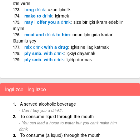
izin verin
long
drink
uzun içimlik
make to
drink
içirmek
may i offer you a
drink
size bir içki ikram edebilir
miyim
meat and
drink
to him
onun için gıda kadar
lüzumlu şey
mix
drink
with a drug
içkisine ilaç katmak
ply smb. with
drink
içkiyi dayamak
ply smb. with
drink
içirip durmak
İngilizce - İngilizce
A served alcoholic beverage
Can I buy you a drink?.
To consume liquid through the mouth
You can lead a horse to water but you can't make him
drink.
To consume (a liquid) through the mouth