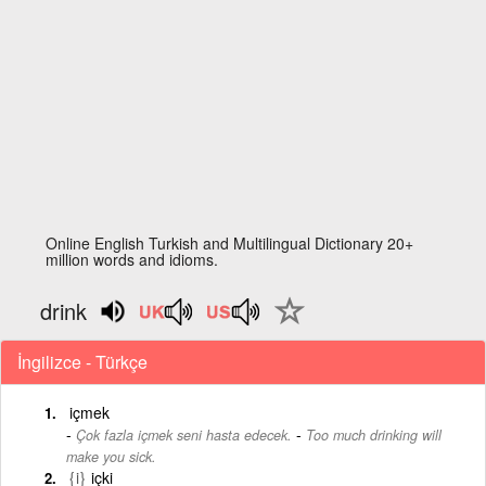
Online English Turkish and Multilingual Dictionary 20+
million words and idioms.
drink
İngilizce - Türkçe
içmek
-
Çok fazla içmek seni hasta edecek.
Too much drinking will
make you sick.
{i}
içki