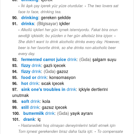
-
İki âşık çay içerek yüz yüze oturdular.
The two lovers sat
face to face, drinking tea.
drinking
gereken şekilde
drinks
(Bilgisayar)
içkiler
Alkollü içkileri her gün içmek istemiyordu. Fakat bira onun
-
sevdiği içkisidir, bu yüzden o her gün alkolsüz bira içiyor.
She didn't want to drink alcoholic drinks every day. However,
beer is her favorite drink, so she drinks non-alcoholic beer
every day.
fermented carrot juice
drink
(Gıda)
şalgam suyu
fizzy
drink
gazlı içecek
fizzy
drink
(Gıda)
gazoz
food or
drink
konsomasyon
hot
drink
sıcak içecek
sink one's troubles in
drink
içkiyle dertlerini
unutmak
soft
drink
kola
still
drink
gazsız içecek
buttermilk
drink
(Gıda)
yayık ayranı
drank
iç
Hastanedeki hoş olmayan deneyimlerini telafi etmek için
-
Tom içmesi gerekenden biraz daha fazla içti.
To compensate