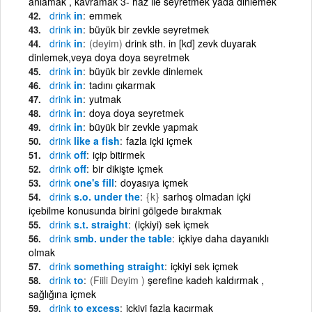
anlamak , kavramak 3- haz ile seyretmek yada dinlemek
drink
in
emmek
drink
in
büyük bir zevkle seyretmek
drink
in
(deyim)
drink sth. in [kd] zevk duyarak
dinlemek,veya doya doya seyretmek
drink
in
büyük bir zevkle dinlemek
drink
in
tadını çıkarmak
drink
in
yutmak
drink
in
doya doya seyretmek
drink
in
büyük bir zevkle yapmak
drink
like a fish
fazla içki içmek
drink
off
içip bitirmek
drink
off
bir dikişte içmek
drink
one's fill
doyasıya içmek
drink
s.o. under the
{k}
sarhoş olmadan içki
içebilme konusunda birini gölgede bırakmak
drink
s.t. straight
(içkiyi) sek içmek
drink
smb. under the table
içkiye daha dayanıklı
olmak
drink
something straight
içkiyi sek içmek
drink
to
(Fiili Deyim )
şerefine kadeh kaldırmak ,
sağlığına içmek
drink
to excess
içkiyi fazla kaçırmak