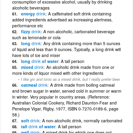
consumption of excessive alcohol, usually by drinking
alcoholic beverages
energy
drink
A caffeinated soft drink containing
added ingredients advertised as increasing alertness,
performance etc
fizzy
drink
A non-alcoholic, carbonated beverage
such as lemonade or cola
long
drink
Any drink containing more than 5 ounces
of liquid and less than 9 ounces. Typically, a long drink will
have lots of ice and mixer
long
drink
of water
A tall person
mixed
drink
An alcoholic drink made from one or
more kinds of liquor mixed with other ingredients
I like gin and tonic as a mixed drink, but I really prefer beer.
oatmeal
drink
A drink made from boiling oatmeal
and brown sugar in water, served cold in summer or warm
in winter. Very popular in country areas. (Reference:
Australian Colonial Cookery, Richard Daunton-Fear and
Penelope Vigar, Rigby, 1977, ISBN 0-7270-0189-6, page
58.)
soft
drink
A non-alcoholic drink, normally carbonated
tall
drink
of water
A tall person
well
drink
A mixed drink for which one does not