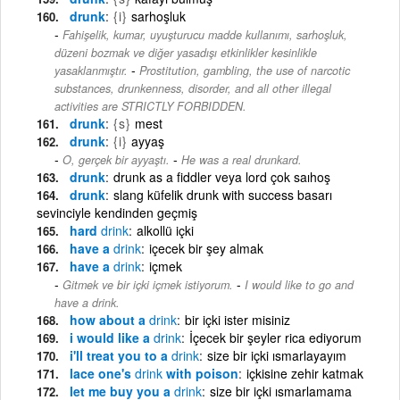
drunk
{i}
sarhoşluk
Fahişelik, kumar, uyuşturucu madde kullanımı, sarhoşluk,
düzeni bozmak ve diğer yasadışı etkinlikler kesinlikle
-
yasaklanmıştır.
Prostitution, gambling, the use of narcotic
substances, drunkenness, disorder, and all other illegal
activities are STRICTLY FORBIDDEN.
drunk
{s}
mest
drunk
{i}
ayyaş
-
O, gerçek bir ayyaştı.
He was a real drunkard.
drunk
drunk as a fiddler veya lord çok saıhoş
drunk
slang küfelik drunk with success basarı
sevinciyle kendinden geçmiş
hard
drink
alkollü içki
have a
drink
içecek bir şey almak
have a
drink
içmek
-
Gitmek ve bir içki içmek istiyorum.
I would like to go and
have a drink.
how about a
drink
bir içki ister misiniz
i would like a
drink
İçecek bir şeyler rica ediyorum
i'll treat you to a
drink
size bir içki ısmarlayayım
lace one's
drink
with poison
içkisine zehir katmak
let me buy you a
drink
size bir içki ısmarlamama