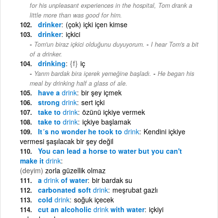
for his unpleasant experiences in the hospital, Tom drank a
little more than was good for him.
drinker
(çok) içki içen kimse
drinker
içkici
-
Tom'un biraz içkici olduğunu duyuyorum.
I hear Tom's a bit
of a drinker.
drinking
{f}
iç
-
Yarım bardak bira içerek yemeğine başladı.
He began his
meal by drinking half a glass of ale.
have a
drink
bir şey içmek
strong
drink
sert içki
take to
drink
özünü içkiye vermek
take to
drink
içkiye başlamak
It´s no wonder he took to
drink
Kendini içkiye
vermesi şaşılacak bir şey değil
You can lead a horse to water but you can't
make it
drink
(deyim)
zorla güzellik olmaz
a
drink
of water
bir bardak su
carbonated soft
drink
meşrubat gazlı
cold
drink
soğuk içecek
cut an alcoholic
drink
with water
içkiyi