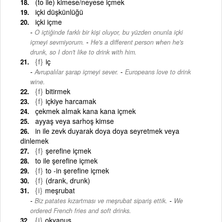
(to ile) kimese/neyese içmek
içki düşkünlüğü
içki içme
O içtiğinde farklı bir kişi oluyor, bu yüzden onunla içki
-
içmeyi sevmiyorum.
He's a different person when he's
drunk, so I don't like to drink with him.
{f}
iç
-
Avrupalılar şarap içmeyi sever.
Europeans love to drink
wine.
{f}
bitirmek
{f}
içkiye harcamak
çekmek aImak kana kana içmek
ayyaş veya sarhoş kimse
in ile zevk duyarak doya doya seyretmek veya
dinlemek
{f}
şerefine içmek
to ile şerefine içmek
{f}
to -in şerefine içmek
{f}
(drank, drunk)
{i}
meşrubat
-
Biz patates kızartması ve meşrubat sipariş ettik.
We
ordered French fries and soft drinks.
{i}
okyanus