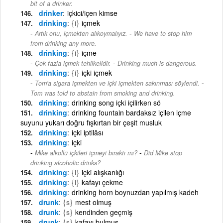
bit of a drinker.
drinker
içkici/içen kimse
drinking
{i}
içmek
-
Artık onu, içmekten alıkoymalıyız.
We have to stop him
from drinking any more.
drinking
{i}
içme
-
Çok fazla içmek tehlikelidir.
Drinking much is dangerous.
drinking
{i}
içki içmek
-
Tom'a sigara içmekten ve içki içmekten sakınması söylendi.
Tom was told to abstain from smoking and drinking.
drinking
drinking song içki içilirken sö
drinking
drinking fountain bardaksız içilen içme
suyunu yukarı doğru fışkırtan bir çeşit musluk
drinking
içki iptilâsı
drinking
içki
-
Mike alkollü içkileri içmeyi bıraktı mı?
Did Mike stop
drinking alcoholic drinks?
drinking
{i}
içki alışkanlığı
drinking
{i}
kafayı çekme
drinking
drinking horn boynuzdan yapılmış kadeh
drunk
{s}
mest olmuş
drunk
{s}
kendinden geçmiş
drunk
{s}
kafayı bulmuş