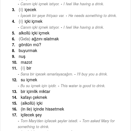
-
Canım içki içmek istiyor.
I feel like having a drink.
{i}
içecek
-
İçecek bir şeye ihtiyacı var.
He needs something to drink.
{i}
içki içmek
-
Canım içki içmek istiyor.
I feel like having a drink.
alkollü içki içmek
(Gıda)
ağzını ıslatmak
gördün mü?
buyurmak
nuş
mazot
{i}
bir
-
Sana bir içecek ısmarlayacağım.
I'll buy you a drink.
su içmek
-
Bu su içmek için iyidir.
This water is good to drink.
bir içimlik miktar
kafayı çekmek
(alkollü) içki
(in ile) içinde hissetmek
içilecek şey
-
Tom Mary'den içilecek şeyler istedi.
Tom asked Mary for
something to drink.