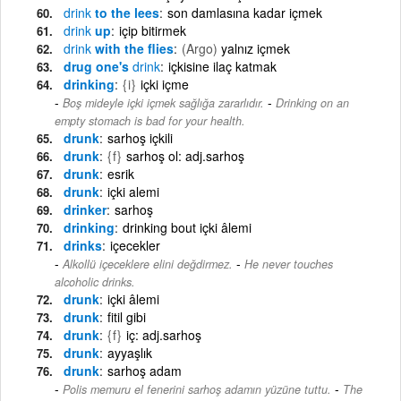
drink
to the lees
son damlasına kadar içmek
drink
up
içip bitirmek
drink
with the flies
(Argo)
yalnız içmek
drug one's
drink
içkisine ilaç katmak
drinking
{i}
içki içme
-
Boş mideyle içki içmek sağlığa zararlıdır.
Drinking on an
empty stomach is bad for your health.
drunk
sarhoş içkili
drunk
{f}
sarhoş ol: adj.sarhoş
drunk
esrik
drunk
içki alemi
drinker
sarhoş
drinking
drinking bout içki âlemi
drinks
içecekler
-
Alkollü içeceklere elini değdirmez.
He never touches
alcoholic drinks.
drunk
içki âlemi
drunk
fitil gibi
drunk
{f}
iç: adj.sarhoş
drunk
ayyaşlık
drunk
sarhoş adam
-
Polis memuru el fenerini sarhoş adamın yüzüne tuttu.
The