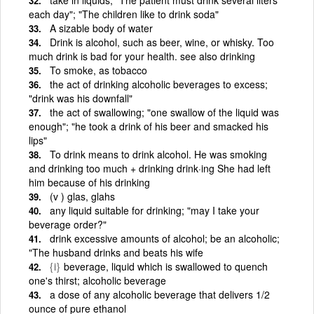
each day"; "The children like to drink soda"
A sizable body of water
Drink is alcohol, such as beer, wine, or whisky. Too
much drink is bad for your health. see also drinking
To smoke, as tobacco
the act of drinking alcoholic beverages to excess;
"drink was his downfall"
the act of swallowing; "one swallow of the liquid was
enough"; "he took a drink of his beer and smacked his
lips"
To drink means to drink alcohol. He was smoking
and drinking too much + drinking drink·ing She had left
him because of his drinking
(v ) glas, glahs
any liquid suitable for drinking; "may I take your
beverage order?"
drink excessive amounts of alcohol; be an alcoholic;
"The husband drinks and beats his wife
{i}
beverage, liquid which is swallowed to quench
one's thirst; alcoholic beverage
a dose of any alcoholic beverage that delivers 1/2
ounce of pure ethanol