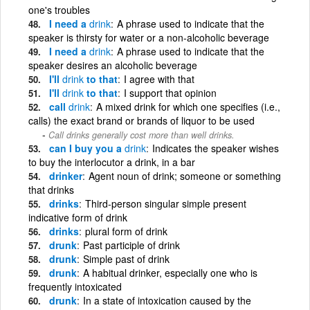
one's troubles
I need a
drink
A phrase used to indicate that the
speaker is thirsty for water or a non-alcoholic beverage
I need a
drink
A phrase used to indicate that the
speaker desires an alcoholic beverage
I'll
drink
to that
I agree with that
I'll
drink
to that
I support that opinion
call
drink
A mixed drink for which one specifies (i.e.,
calls) the exact brand or brands of liquor to be used
Call drinks generally cost more than well drinks.
can I buy you a
drink
Indicates the speaker wishes
to buy the interlocutor a drink, in a bar
drinker
Agent noun of drink; someone or something
that drinks
drinks
Third-person singular simple present
indicative form of drink
drinks
plural form of drink
drunk
Past participle of drink
drunk
Simple past of drink
drunk
A habitual drinker, especially one who is
frequently intoxicated
drunk
In a state of intoxication caused by the