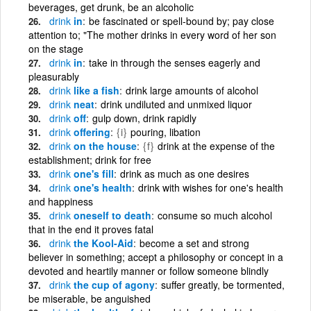
beverages, get drunk, be an alcoholic
drink
in
be fascinated or spell-bound by; pay close
attention to; "The mother drinks in every word of her son
on the stage
drink
in
take in through the senses eagerly and
pleasurably
drink
like a fish
drink large amounts of alcohol
drink
neat
drink undiluted and unmixed liquor
drink
off
gulp down, drink rapidly
drink
offering
{i}
pouring, libation
drink
on the house
{f}
drink at the expense of the
establishment; drink for free
drink
one's fill
drink as much as one desires
drink
one's health
drink with wishes for one's health
and happiness
drink
oneself to death
consume so much alcohol
that in the end it proves fatal
drink
the Kool-Aid
become a set and strong
believer in something; accept a philosophy or concept in a
devoted and heartily manner or follow someone blindly
drink
the cup of agony
suffer greatly, be tormented,
be miserable, be anguished