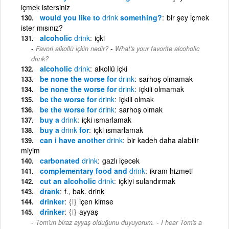
içmek istersiniz
would you like to
drink
something?
bir şey içmek
ister mısınız?
alcoholic
drink
içki
-
Favori alkollü içkin nedir?
What's your favorite alcoholic
drink?
alcoholic
drink
alkollü içki
be none the worse for
drink
sarhoş olmamak
be none the worse for
drink
içkili olmamak
be the worse for
drink
içkili olmak
be the worse for
drink
sarhoş olmak
buy a
drink
içki ısmarlamak
buy a
drink
for
içki ısmarlamak
can i have another
drink
bir kadeh daha alabilir
miyim
carbonated
drink
gazlı içecek
complementary food and
drink
ikram hizmeti
cut an alcoholic
drink
içkiyi sulandırmak
drank
f., bak. drink
drinker
{i}
içen kimse
drinker
{i}
ayyaş
-
Tom'un biraz ayyaş olduğunu duyuyorum.
I hear Tom's a