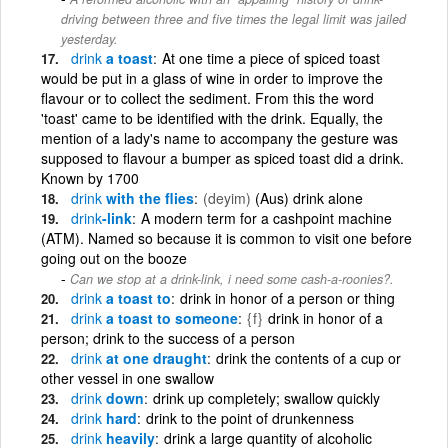
driving between three and five times the legal limit was jailed
yesterday.
drink
a toast
At one time a piece of spiced toast
would be put in a glass of wine in order to improve the
flavour or to collect the sediment. From this the word
'toast' came to be identified with the drink. Equally, the
mention of a lady's name to accompany the gesture was
supposed to flavour a bumper as spiced toast did a drink.
Known by 1700
drink
with the flies
(deyim)
(Aus) drink alone
drink
-link
A modern term for a cashpoint machine
(ATM). Named so because it is common to visit one before
going out on the booze
Can we stop at a drink-link, i need some cash-a-roonies?.
drink
a toast to
drink in honor of a person or thing
drink
a toast to someone
{f}
drink in honor of a
person; drink to the success of a person
drink
at one draught
drink the contents of a cup or
other vessel in one swallow
drink
down
drink up completely; swallow quickly
drink
hard
drink to the point of drunkenness
drink
heavily
drink a large quantity of alcoholic