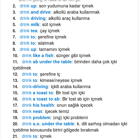
drink
up
son yudumuna kadar içmek
drink
and drive
alkollü araba kullanmak
drink
driving
alkollü araç kullanma
drink
milk
süt içmek
drink
tea
çay içmek
drink
to
şerefine içmek
drink
to
ıslatmak
drink
up
tamamını içmek
drink
like a fish
sünger gibi içmek
drink
sb under the table
birinden daha çok içki
içebilmek
drink
to
şerefine iç
drink
to
kimese/neyese içmek
drink
-driving
içkili araba kullanma
drink
a toast to
Bir tost için içki
drink
a toast to sb
Bir tost sb için içmek
drink
his health
onun sağlık içecek
drink
neat
içecek temiz
drink
problem
(ıng) içki problemi
drink
s.o. under the table
k. dili sarhoş olmadan içki
içebilme konusunda birini gölgede bırakmak
drink
to
içmek