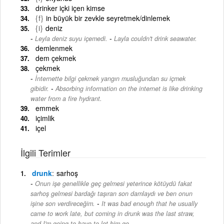
drinker içki içen kimse
{f}
in büyük bir zevkle seyretmek/dinlemek
{i}
deniz
-
Leyla deniz suyu içemedi.
Layla couldn't drink seawater.
demlenmek
dem çekmek
çekmek
İnternette bilgi çekmek yangın musluğundan su içmek
-
gibidir.
Absorbing information on the internet is like drinking
water from a fire hydrant.
emmek
içimlik
içel
İlgili Terimler
drunk
sarhoş
Onun işe genellikle geç gelmesi yeterince kötüydü fakat
sarhoş gelmesi bardağı taşıran son damlaydı ve ben onun
-
işine son verdireceğim.
It was bad enough that he usually
came to work late, but coming in drunk was the last straw,
and I'm going to have to let him go.