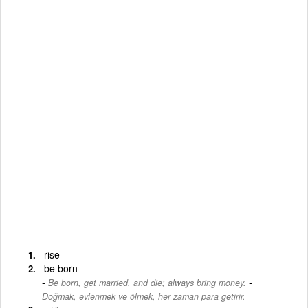
rise
be born
-
Be born, get married, and die; always bring money.
Doğmak, evlenmek ve ölmek, her zaman para getirir.