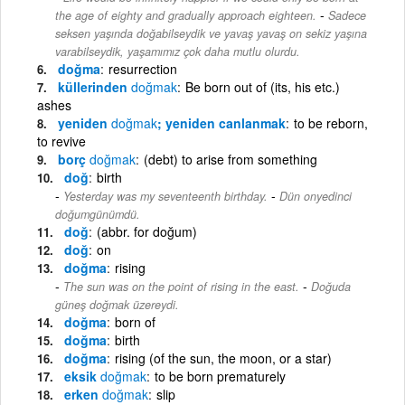
-
the age of eighty and gradually approach eighteen.
Sadece
seksen yaşında doğabilseydik ve yavaş yavaş on sekiz yaşına
varabilseydik, yaşamımız çok daha mutlu olurdu.
doğma
resurrection
küllerinden
doğmak
Be born out of (its, his etc.)
ashes
yeniden
doğmak
; yeniden canlanmak
to be reborn,
to revive
borç
doğmak
(debt) to arise from something
doğ
birth
-
Yesterday was my seventeenth birthday.
Dün onyedinci
doğumgünümdü.
doğ
(abbr. for doğum)
doğ
on
doğma
rising
-
The sun was on the point of rising in the east.
Doğuda
güneş doğmak üzereydi.
doğma
born of
doğma
birth
doğma
rising (of the sun, the moon, or a star)
eksik
doğmak
to be born prematurely
erken
doğmak
slip