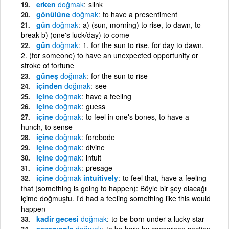
erken
doğmak
slink
gönülüne
doğmak
to have a presentiment
gün
doğmak
a) (sun, morning) to rise, to dawn, to
break b) (one's luck/day) to come
gün
doğmak
1. for the sun to rise, for day to dawn.
2. (for someone) to have an unexpected opportunity or
stroke of fortune
güneş
doğmak
for the sun to rise
içinden
doğmak
see
içine
doğmak
have a feeling
içine
doğmak
guess
içine
doğmak
to feel in one's bones, to have a
hunch, to sense
içine
doğmak
forebode
içine
doğmak
divine
içine
doğmak
intuit
içine
doğmak
presage
içine
doğmak
intuitively
to feel that, have a feeling
that (something is going to happen): Böyle bir şey olacağı
içime doğmuştu. I'd had a feeling something like this would
happen
kadir gecesi
doğmak
to be born under a lucky star
sezaryenla
doğmak
to be born by caesarean section