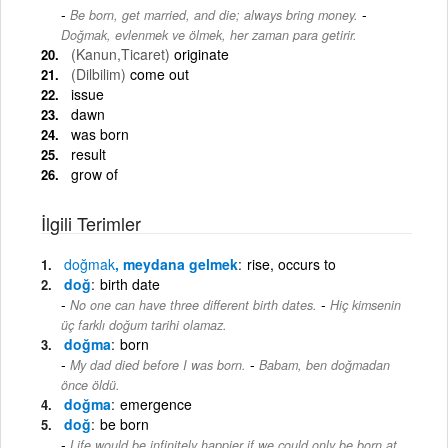
-
Be born, get married, and die; always bring money.
Doğmak, evlenmek ve ölmek, her zaman para getirir.
(Kanun,Ticaret)
originate
(Dilbilim)
come out
issue
dawn
was born
result
grow of
İlgili Terimler
doğmak
, meydana gelmek
rise, occurs to
doğ
birth date
-
No one can have three different birth dates.
Hiç kimsenin
üç farklı doğum tarihi olamaz.
doğma
born
-
My dad died before I was born.
Babam, ben doğmadan
önce öldü.
doğma
emergence
doğ
be born
Life would be infinitely happier if we could only be born at