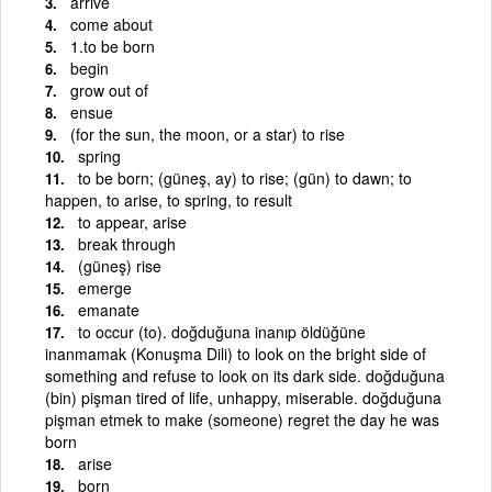
arrive
come about
1.to be born
begin
grow out of
ensue
(for the sun, the moon, or a star) to rise
spring
to be born; (güneş, ay) to rise; (gün) to dawn; to
happen, to arise, to spring, to result
to appear, arise
break through
(güneş) rise
emerge
emanate
to occur (to). doğduğuna inanıp öldüğüne
inanmamak (Konuşma Dili) to look on the bright side of
something and refuse to look on its dark side. doğduğuna
(bin) pişman tired of life, unhappy, miserable. doğduğuna
pişman etmek to make (someone) regret the day he was
born
arise
born