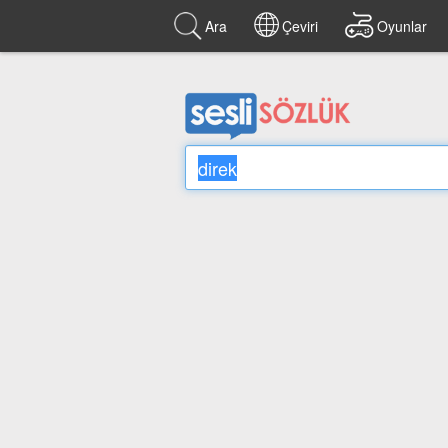
Ara
Çeviri
Oyunlar