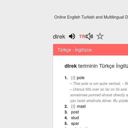
Online English Turkish and Multilingual D
direk
Türkçe - İngilizce
teriminin Türkçe İngil
direk
{i}
pole
-
That pole is not quite vertical.
Bu
Uranus tilts over so far on its axis
sometimes pointed almost directly a
yan tarafı etrafında döner. Bu yüzde
{i}
mast
post
stud
spar