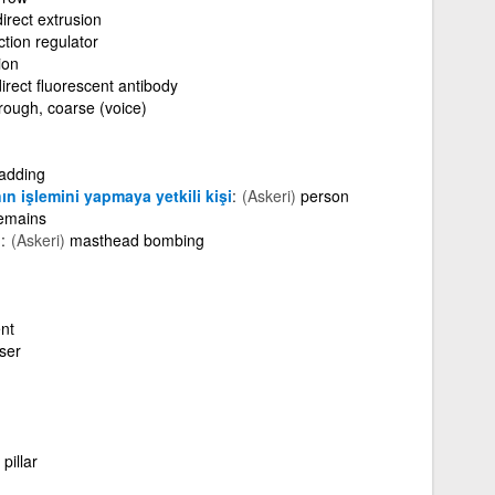
direct extrusion
ction regulator
ion
irect fluorescent antibody
. rough, coarse (voice)
adding
nın işlemini yapmaya yetkili kişi
(Askeri)
person
remains
ı
(Askeri)
masthead bombing
nt
ser
pillar