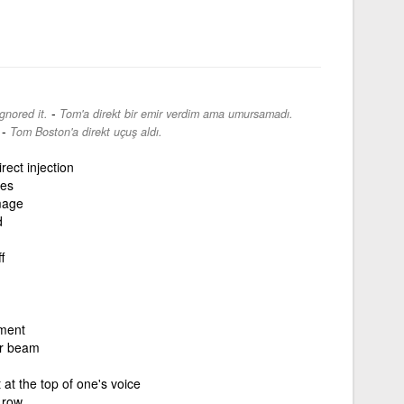
-
gnored it.
Tom'a direkt bir emir verdim ama umursamadı.
-
Tom Boston'a direkt uçuş aldı.
irect injection
les
mage
d
f
ment
r beam
 at the top of one's voice
 row