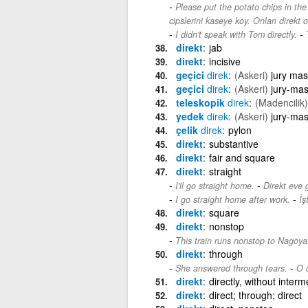
Please put the potato chips in the
cipslerini kaseye koy. Onları direkt
-
I didn't speak with Tom directly.
direkt
jab
direkt
incisive
geçici
direk
(Askeri)
jury mas
geçici
direk
(Askeri)
jury-mas
teleskopik
direk
(Madencilik)
yedek
direk
(Askeri)
jury-mas
çelik
direk
pylon
direkt
substantive
direkt
fair and square
direkt
straight
-
I'll go straight home.
Direkt eve 
-
I go straight home after work.
İş
direkt
square
direkt
nonstop
This train runs nonstop to Nagoya
direkt
through
-
She answered through tears.
O d
direkt
directly, without interm
direkt
direct; through; direct