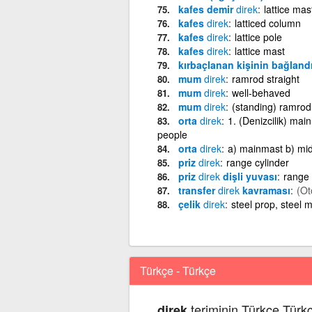
kafes demir
direk
lattice mas
kafes
direk
latticed column
kafes
direk
lattice pole
kafes
direk
lattice mast
kırbaçlanan kişinin bağland
mum
direk
ramrod straight
mum
direk
well-behaved
mum
direk
(standing) ramrod 
orta
direk
1. (Denizcilik) mai
people
orta
direk
a) mainmast b) mid
priz
direk
range cylinder
priz
direk
dişli yuvası
range 
transfer
direk
kavraması
(Ot
çelik
direk
steel prop, steel 
Türkçe - Türkçe
teriminin Türkçe Türk
direk