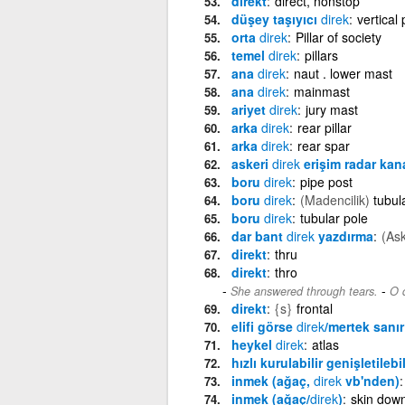
direkt
direct, nonstop
düşey taşıyıcı
direk
vertical 
orta
direk
Pillar of society
temel
direk
pillars
ana
direk
naut . lower mast
ana
direk
mainmast
ariyet
direk
jury mast
arka
direk
rear pillar
arka
direk
rear spar
askeri
direk
erişim radar kana
boru
direk
pipe post
boru
direk
(Madencilik)
tubul
boru
direk
tubular pole
dar bant
direk
yazdırma
(Ask
direkt
thru
direkt
thro
-
She answered through tears.
O d
direkt
{s}
frontal
elifi görse
direk
/mertek sanır
heykel
direk
atlas
hızlı kurulabilir genişletilebi
inmek (ağaç,
direk
vb'nden)
inmek (ağaç/
direk
)
skin dow