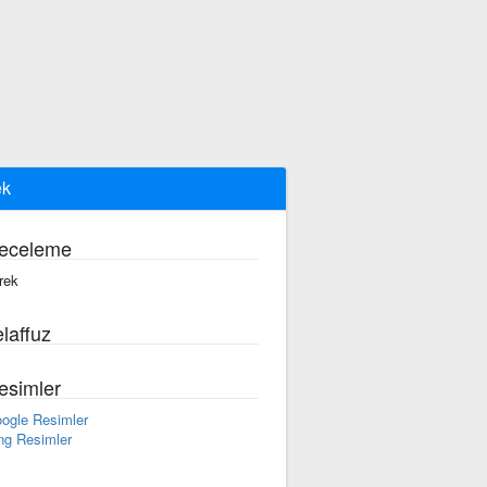
ek
eceleme
·rek
laffuz
esimler
ogle Resimler
ng Resimler