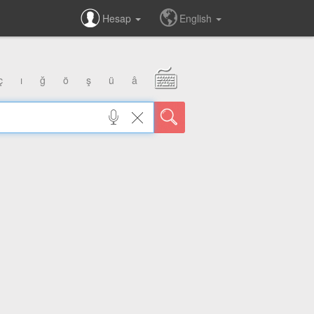
Hesap
English
ç
ı
ğ
ö
ş
ü
â