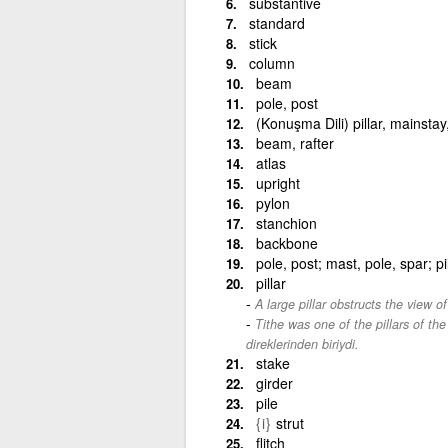
substantive
standard
stick
column
beam
pole, post
(Konuşma Dili) pillar, mainstay
beam, rafter
atlas
upright
pylon
stanchion
backbone
pole, post; mast, pole, spar; pi
pillar
A large pillar obstructs the view of
Tithe was one of the pillars of t
direklerinden biriydi.
stake
girder
pile
{i}
strut
flitch