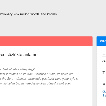
ictionary 20+ million words and idioms.
dir
H
izce sözlükte anlamı
di
 direk oldukça dikey değil.
Te
 that it rotates on its side. Because of this, its poles are
-
t the Sun.
Uranüs, ekseninde çok fazla yana yatar öyle ki
n, kutupları bazen neredeyse direk güneşi işaret eder.
R
Go
Bi