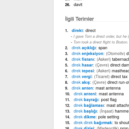
davit
İlgili Terimler
direkt
direct
I gave Tom a direct order, but he i
Tom took a direct flight to Boston.
direk
açıklığı
span
direk
enjeksiyon
(Otomotiv)
d
direk
fistanı
(Askeri)
tabernac
direk
hasar
(Çevre)
direct da
direk
tepesi
(Askeri)
masthea
direk
vergi
(Ticaret)
direct tax
direk
akış
(Çevre)
direct run-of
direk
anten
mast antenna
direk
anteni
mast antenna
direk
bayrağı
post flag
direk
bağlaması
mast attach
direk
başlığı
(İnşaat)
hamme
direk
dikme
pole setting
direk
direk
bağırmak
to shout
direk
dizisi
(Madencilik)
prop