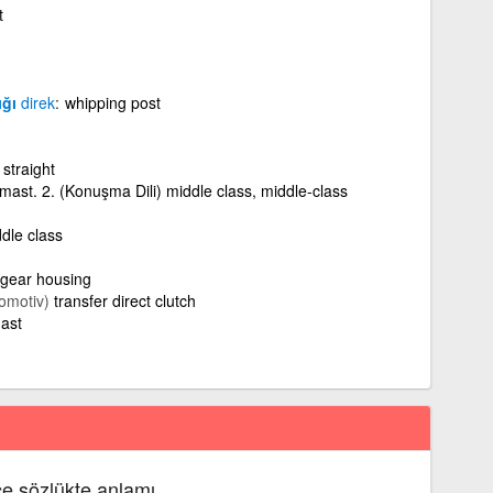
t
ığı
direk
whipping post
straight
nmast. 2. (Konuşma Dili) middle class, middle-class
dle class
gear housing
omotiv)
transfer direct clutch
mast
çe sözlükte anlamı