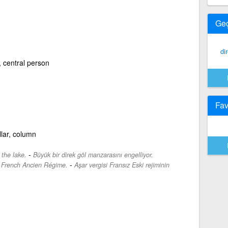
Ge
di
, central person
Fav
llar, column
-
 the lake.
Büyük bir direk göl manzarasını engelliyor.
-
he French Ancien Régime.
Aşar vergisi Fransız Eski rejiminin