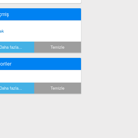
çmiş
rek
Daha fazla...
Temizle
oriler
Daha fazla...
Temizle