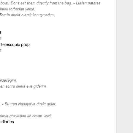
-
 bowl. Don't eat them directly from the bag.
Lütfen patates
 olarak torbadan yeme.
Tom'la direkt olarak konuşmadım.
t
t
telescopic prop
t
gideceğim.
ten sonra direkt eve giderim.
-
.
Bu tren Nagoya'ya direkt gider.
irekt gözyaşları ile cevap verdi.
ediaries