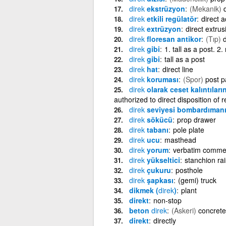
direk
ekstrüzyon
(Mekanik)
direk
etkili regülatör
direct a
direk
extrüzyon
direct extrus
direk
floresan antikor
(Tıp)
d
direk
gibi
1. tall as a post. 2
direk
gibi
tall as a post
direk
hat
direct line
direk
koruması
(Spor)
post p
direk
olarak ceset kalıntıları
authorized to direct disposition of 
direk
seviyesi bombardıman
direk
sökücü
prop drawer
direk
tabanı
pole plate
direk
ucu
masthead
direk
yorum
verbatim comme
direk
yükseltici
stanchion rai
direk
çukuru
posthole
direk
şapkası
(gemi) truck
dikmek (
direk
)
plant
direkt
non-stop
beton
direk
(Askeri)
concrete 
direkt
directly