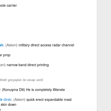
pole carrier
lı
(Askeri)
military direct access radar channel
ar prop
eri)
narrow band direct printing
irekt gözyaşları ile cevap verdi.
(Konuşma Dili) He is completely illiterate
lir
direk
(Askeri)
quick erect expandable mast
skin down
n