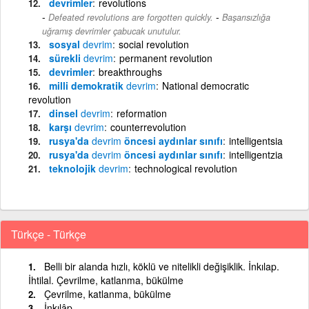
devrimler
revolutions
-
Defeated revolutions are forgotten quickly.
Başarısızlığa
uğramış devrimler çabucak unutulur.
sosyal
devrim
social revolution
sürekli
devrim
permanent revolution
devrimler
breakthroughs
milli demokratik
devrim
National democratic
revolution
dinsel
devrim
reformation
karşı
devrim
counterrevolution
rusya'da
devrim
öncesi aydınlar sınıfı
intelligentsia
rusya'da
devrim
öncesi aydınlar sınıfı
intelligentzia
teknolojik
devrim
technological revolution
Türkçe - Türkçe
Belli bir alanda hızlı, köklü ve nitelikli değişiklik. İnkılap.
İhtilal. Çevrilme, katlanma, bükülme
Çevrilme, katlanma, bükülme
İnkılâp