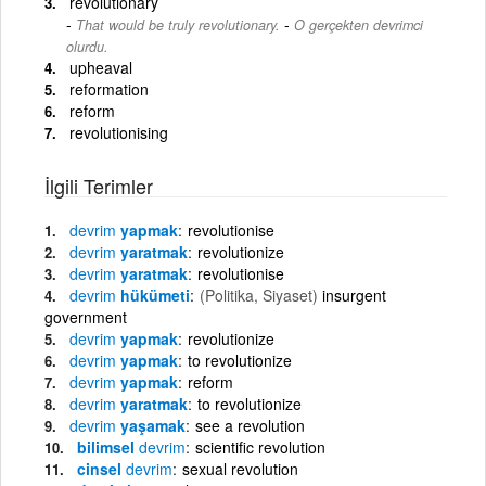
revolutionary
-
That would be truly revolutionary.
O gerçekten devrimci
olurdu.
upheaval
reformation
reform
revolutionising
İlgili Terimler
devrim
yapmak
revolutionise
devrim
yaratmak
revolutionize
devrim
yaratmak
revolutionise
devrim
hükümeti
(Politika, Siyaset)
insurgent
government
devrim
yapmak
revolutionize
devrim
yapmak
to revolutionize
devrim
yapmak
reform
devrim
yaratmak
to revolutionize
devrim
yaşamak
see a revolution
bilimsel
devrim
scientific revolution
cinsel
devrim
sexual revolution