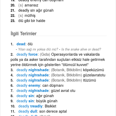
{s}
amansız
deadly sin ağır günah
{s}
müthiş
ölü gibi bir halde
İlgili Terimler
dead
ölü
-
Yılan sağ mı yoksa ölü mü?
Is the snake alive or dead?
deadly
force
(Gıda)
Operasyonlarda ve vakalarda
polis ya da asker tarafından suçluları etkisiz hale getirmek
yerine öldürmek için gösterilen "ölümcül kuvvet"
deadly
nightshade
(Botanik, Bitkibilim)
köpeküzümü
deadly
nightshade
(Botanik, Bitkibilim)
güzelavratotu
deadly
nightshade
(Botanik, Bitkibilim)
itüzümü
deadly
enemy
can düşmanı
deadly
nightshade
güzel avrat otu
deadly
sin
ağır günah
deadly
sin
büyük günah
deadly
treadly
Bisiklet
deadly
dull
son derece aptal