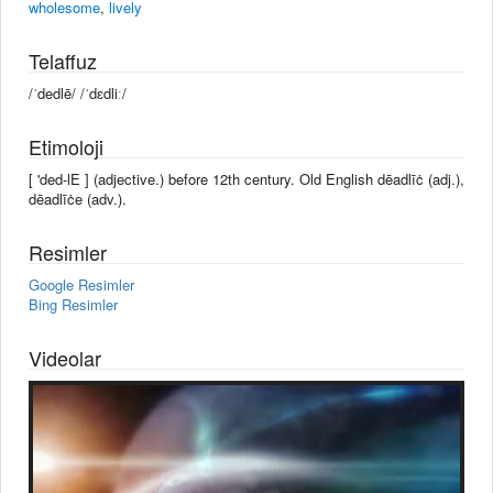
wholesome
,
lively
Telaffuz
/ˈdedlē/ /ˈdɛdliː/
Etimoloji
[ 'ded-lE ] (adjective.) before 12th century. Old English dēadlīċ (adj.),
dēadlīċe (adv.).
Resimler
Google Resimler
Bing Resimler
Videolar