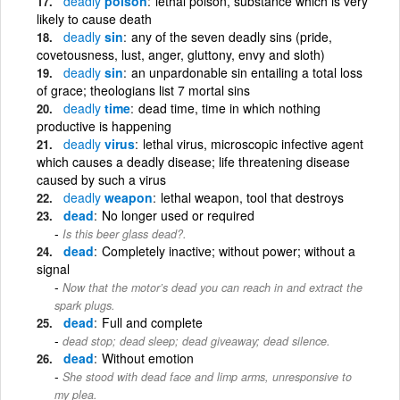
deadly
poison
lethal poison, substance which is very
likely to cause death
deadly
sin
any of the seven deadly sins (pride,
covetousness, lust, anger, gluttony, envy and sloth)
deadly
sin
an unpardonable sin entailing a total loss
of grace; theologians list 7 mortal sins
deadly
time
dead time, time in which nothing
productive is happening
deadly
virus
lethal virus, microscopic infective agent
which causes a deadly disease; life threatening disease
caused by such a virus
deadly
weapon
lethal weapon, tool that destroys
dead
No longer used or required
Is this beer glass dead?.
dead
Completely inactive; without power; without a
signal
Now that the motor’s dead you can reach in and extract the
spark plugs.
dead
Full and complete
dead stop; dead sleep; dead giveaway; dead silence.
dead
Without emotion
She stood with dead face and limp arms, unresponsive to
my plea.