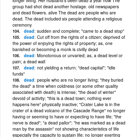
longer living. Her husband's been dead a year now The
group had shot dead another hostage. old newspapers
and dead flowers. alive The dead are people who are
dead. The dead included six people attending a religious
ceremony
dead
sudden and complete; "came to a dead stop"
dead
Cut off from the rights of a citizen; deprived of
the power of enjoying the rights of property; as, one
banished or becoming a monk is civilly dead
dead
Monotonous or unvaried; as, a dead level or
pain; a dead wall
dead
not yielding a return; "dead capital"; "idle
funds"
dead
people who are no longer living; "they buried
the dead" a time when coldness (or some other quality
associated with death) is intense; "the dead of winter"
devoid of activity; "this is a dead town; nothing ever
happens here" physically inactive; "Crater Lake is in the
crater of a dead volcano of the Cascade Range" no longer
having or seeming to have or expecting to have life; "the
nerve is dead"; "a dead pallor"; "he was marked as a dead
man by the assassin" not showing characteristics of life
especially the capacity to sustain life; no longer exerting