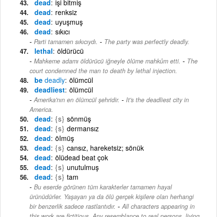
dead
işi bitmiş
dead
renksiz
dead
uyuşmuş
dead
sıkıcı
-
Parti tamamen sıkıcıydı.
The party was perfectly deadly.
lethal
öldürücü
-
Mahkeme adamı öldürücü iğneyle ölüme mahkûm etti.
The
court condemned the man to death by lethal injection.
be
deadly
ölümcül
deadliest
ölümcül
-
Amerika'nın en ölümcül şehridir.
It's the deadliest city in
America.
dead
{s}
sönmüş
dead
{s}
dermansız
dead
öImüş
dead
{s}
cansız, hareketsiz; sönük
dead
ölüdead beat çok
dead
{s}
unutulmuş
dead
{s}
tam
Bu eserde görünen tüm karakterler tamamen hayal
ürünüdürler. Yaşayan ya da ölü gerçek kişilere olan herhangi
-
bir benzerlik sadece rastlantıdır.
All characters appearing in
this work are fictitious. Any resemblance to real persons, living