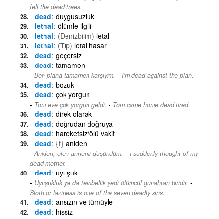
fell the dead trees.
dead
duygusuzluk
lethal
ölümle ilgili
lethal
(Denizbilim)
letal
lethal
(Tıp)
letal hasar
dead
geçersiz
dead
tamamen
-
Ben plana tamamen karşıyım.
I'm dead against the plan.
dead
bozuk
dead
çok yorgun
-
Tom eve çok yorgun geldi.
Tom came home dead tired.
dead
direk olarak
dead
doğrudan doğruya
dead
hareketsiz/ölü vakit
dead
{f}
aniden
-
Aniden, ölen annemi düşündüm.
I suddenly thought of my
dead mother.
dead
uyuşuk
-
Uyuşukluk ya da tembellik yedi ölümcül günahtan biridir.
Sloth or laziness is one of the seven deadly sins.
dead
ansızın ve tümüyle
dead
hissiz