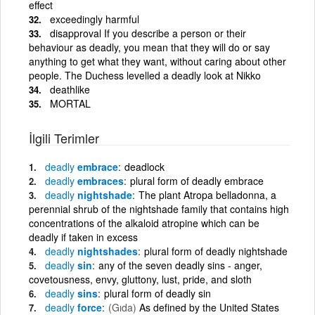
effect
exceedingly harmful
disapproval If you describe a person or their
behaviour as deadly, you mean that they will do or say
anything to get what they want, without caring about other
people. The Duchess levelled a deadly look at Nikko
deathlike
MORTAL
İlgili Terimler
deadly
embrace
deadlock
deadly
embraces
plural form of deadly embrace
deadly
nightshade
The plant Atropa belladonna, a
perennial shrub of the nightshade family that contains high
concentrations of the alkaloid atropine which can be
deadly if taken in excess
deadly
nightshades
plural form of deadly nightshade
deadly
sin
any of the seven deadly sins - anger,
covetousness, envy, gluttony, lust, pride, and sloth
deadly
sins
plural form of deadly sin
deadly
force
(Gıda)
As defined by the United States