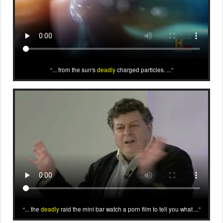
... from the sun's
deadly
charged particles. ...
... the
deadly
raid the mini bar watch a porn film to tell you what ...