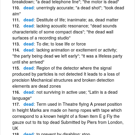
breakdown; "a dead telephone line"; "the motor is dead"
dead
unerringly accurate; "a dead shot"; "took dead
aim"
dead
Destitute of life; inanimate; as, dead matter
dead
lacking acoustic resonance; "dead sounds
characteristic of some compact discs"; "the dead wall
surfaces of a recording studio"
dead
To die; to lose life or force
dead
lacking animation or excitement or activity;
"the party being dead we left early"; "it was a lifeless party
until she arrived"
dead
Region of the detector where the signal
produced by particles is not detected It leads to a loss of
precision Mechanical structures and broken detection
elements are dead zones
dead
not surviving in active use; "Latin is a dead
language"
dead
Term used in Theatre flying A preset position
in height Marks are made on hemp ropes with tape which
correspond to a known height of a flown item E g Fly the
gauze out to its top dead Submitted by Piers from London,
UK
dead
to prevent by disabling; stop