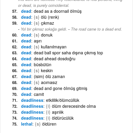
or dead, is purely coincidental.
dead
dead as a doornail öImüş
dead
{s}
ölü (renk)
dead
{s}
çıkmaz
-
Yol bir çıkmaz sokağa geldi.
The road came to a dead end.
dead
{s}
donuk
dead
aşırı
dead
{s}
kullanılmayan
dead
dead ball spor saha dışına çıkmış top
dead
dead ahead dosdoğru
dead
büsbütün
dead
{s}
keskin
dead
(isim) ölü zaman
dead
{s}
acımasız
dead
dead and gone öImüş gitmiş
dead
camit
deadliness
etkililik/ölümcüllük
deadliness
{i}
ölüm derecesinde olma
deadliness
{i}
aşırılık
deadliness
{i}
öldürücülük
lethal
{s}
öldüren