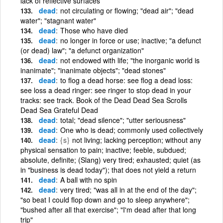
lack of reflective surfaces
dead
not circulating or flowing; "dead air"; "dead
water"; "stagnant water"
dead
Those who have died
dead
no longer in force or use; inactive; "a defunct
(or dead) law"; "a defunct organization"
dead
not endowed with life; "the inorganic world is
inanimate"; "inanimate objects"; "dead stones"
dead
to flog a dead horse: see flog a dead loss:
see loss a dead ringer: see ringer to stop dead in your
tracks: see track. Book of the Dead Dead Sea Scrolls
Dead Sea Grateful Dead
dead
total; "dead silence"; "utter seriousness"
dead
One who is dead; commonly used collectively
dead
{s}
not living; lacking perception; without any
physical sensation to pain; inactive; feeble, subdued;
absolute, definite; (Slang) very tired; exhausted; quiet (as
in "business is dead today"); that does not yield a return
dead
A ball with no spin
dead
very tired; "was all in at the end of the day";
"so beat I could flop down and go to sleep anywhere";
"bushed after all that exercise"; "I'm dead after that long
trip"