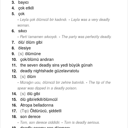
bayıcı
çok etkili
çok
-
Leyla çok ölümcül bir kadındı.
Layla was a very deadly
woman.
sıkıcı
-
Parti tamamen sıkıcıydı.
The party was perfectly deadly.
ölü/ ölüm gibi
ölesiye
{s}
ölümüne
çok/ölümü andıran
the seven deadly sins yedi büyük günah
deadly nightshade güzelavratotu
{s}
ölüm
-
Mızrağın ucu, ölümcül bir zehire batırıldı.
The tip of the
spear was dipped in a deadly poison.
{s}
ölü gibi
ölü gibi/etkili/ölümcül
Atropa belladonna
(Tıp)
Öldürücü, şiddetli
son derece
-
Tom, son derece ciddidir.
Tom is deadly serious.
deadly enemy can düşmanı