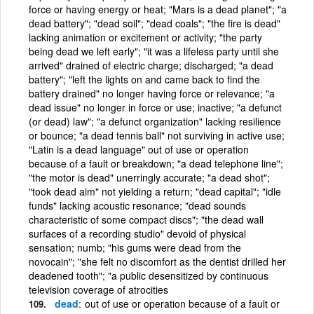
force or having energy or heat; "Mars is a dead planet"; "a
dead battery"; "dead soil"; "dead coals"; "the fire is dead"
lacking animation or excitement or activity; "the party
being dead we left early"; "it was a lifeless party until she
arrived" drained of electric charge; discharged; "a dead
battery"; "left the lights on and came back to find the
battery drained" no longer having force or relevance; "a
dead issue" no longer in force or use; inactive; "a defunct
(or dead) law"; "a defunct organization" lacking resilience
or bounce; "a dead tennis ball" not surviving in active use;
"Latin is a dead language" out of use or operation
because of a fault or breakdown; "a dead telephone line";
"the motor is dead" unerringly accurate; "a dead shot";
"took dead aim" not yielding a return; "dead capital"; "idle
funds" lacking acoustic resonance; "dead sounds
characteristic of some compact discs"; "the dead wall
surfaces of a recording studio" devoid of physical
sensation; numb; "his gums were dead from the
novocain"; "she felt no discomfort as the dentist drilled her
deadened tooth"; "a public desensitized by continuous
television coverage of atrocities
dead
out of use or operation because of a fault or