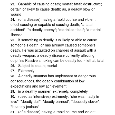
Capable of causing death; mortal; fatal; destructive;
certain or likely to cause death; as, a deadly blow or
wound
(of a disease) having a rapid course and violent
effect causing or capable of causing death; "a fatal
accident"; "a deadly enemy"; "mortal combat"; "a mortal
illness"
If something is deadly, it is likely or able to cause
someone's death, or has already caused someone's
death. He was acquitted on charges of assault with a
deadly weapon. a deadly disease currently affecting
dolphins Passive smoking can be deadly too = lethal, fatal
Subject to death; mortal
Extremely
A deadly situation has unpleasant or dangerous
consequences. the deadly combination of low
expectations and low achievement
in a deathly manner; extremely, completely
(used as intensives) extremely; "she was madly in
love"; "deadly dull"; "deadly earnest"; "deucedly clever";
"insanely jealous"
(of a disease) having a rapid course and violent