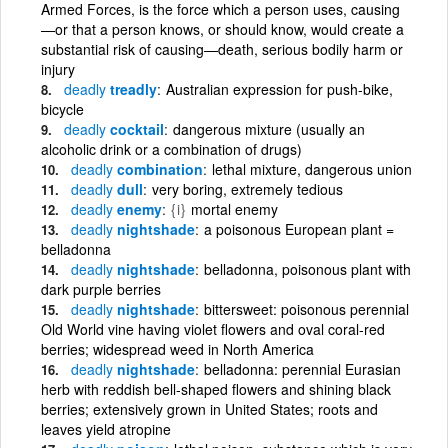
Armed Forces, is the force which a person uses, causing
—or that a person knows, or should know, would create a
substantial risk of causing—death, serious bodily harm or
injury
deadly
treadly
Australian expression for push-bike,
bicycle
deadly
cocktail
dangerous mixture (usually an
alcoholic drink or a combination of drugs)
deadly
combination
lethal mixture, dangerous union
deadly
dull
very boring, extremely tedious
deadly
enemy
{i}
mortal enemy
deadly
nightshade
a poisonous European plant =
belladonna
deadly
nightshade
belladonna, poisonous plant with
dark purple berries
deadly
nightshade
bittersweet: poisonous perennial
Old World vine having violet flowers and oval coral-red
berries; widespread weed in North America
deadly
nightshade
belladonna: perennial Eurasian
herb with reddish bell-shaped flowers and shining black
berries; extensively grown in United States; roots and
leaves yield atropine