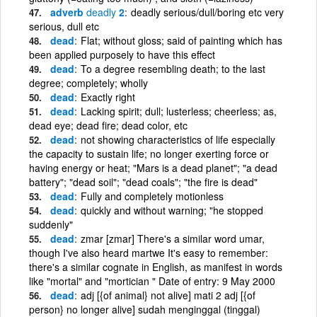
adverb
deadly
2
deadly serious/dull/boring etc very
serious, dull etc
dead
Flat; without gloss; said of painting which has
been applied purposely to have this effect
dead
To a degree resembling death; to the last
degree; completely; wholly
dead
Exactly right
dead
Lacking spirit; dull; lusterless; cheerless; as,
dead eye; dead fire; dead color, etc
dead
not showing characteristics of life especially
the capacity to sustain life; no longer exerting force or
having energy or heat; "Mars is a dead planet"; "a dead
battery"; "dead soil"; "dead coals"; "the fire is dead"
dead
Fully and completely motionless
dead
quickly and without warning; "he stopped
suddenly"
dead
zmar [zmar] There's a similar word umar,
though I've also heard martwe It's easy to remember:
there's a similar cognate in English, as manifest in words
like "mortal" and "mortician " Date of entry: 9 May 2000
dead
adj [{of animal} not alive] mati 2 adj [{of
person} no longer alive] sudah menginggal (tinggal)