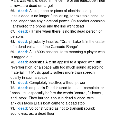
Mars was visible, dead in the centre of the telescope Their
arrows are dead on target
dead
A telephone or piece of electrical equipment
that is dead is no longer functioning, for example because
it no longer has any electrical power. On another occasion
I answered the phone and the line went dead
dead
{i}
time when there is no life; dead person or
persons
dead
physically inactive; "Crater Lake is in the crater
of a dead volcano of the Cascade Range"
dead
An 1800s baseball term meaning a player who
is tagged out
dead
acoustics A term applied to a space with little
reverberation, or a space with too much sound absorbing
material in it Music quality suffers more than speech
quality in such a space
dead
Completely inactive; without power
dead
emphasis Dead is used to mean `complete' or
`absolute', especially before the words `centre', `silence',
and `stop'. They hurried about in dead silence, with
anxious faces Lila's boat came to a dead stop
dead
So constructed as not to transmit sound;
soundless; as, a dead floor