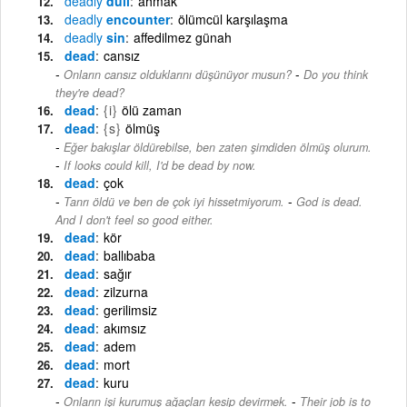
deadly
dull
ahmak
deadly
encounter
ölümcül karşılaşma
deadly
sin
affedilmez günah
dead
cansız
-
Onların cansız olduklarını düşünüyor musun?
Do you think
they're dead?
dead
{i}
ölü zaman
dead
{s}
ölmüş
Eğer bakışlar öldürebilse, ben zaten şimdiden ölmüş olurum.
-
If looks could kill, I'd be dead by now.
dead
çok
-
Tanrı öldü ve ben de çok iyi hissetmiyorum.
God is dead.
And I don't feel so good either.
dead
kör
dead
ballıbaba
dead
sağır
dead
zilzurna
dead
gerilimsiz
dead
akımsız
dead
adem
dead
mort
dead
kuru
-
Onların işi kurumuş ağaçları kesip devirmek.
Their job is to