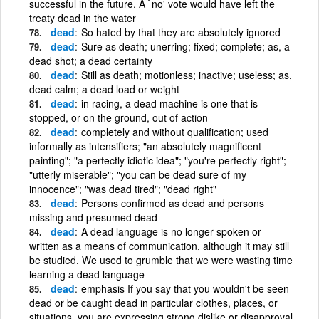
successful in the future. A `no' vote would have left the
treaty dead in the water
dead
So hated by that they are absolutely ignored
dead
Sure as death; unerring; fixed; complete; as, a
dead shot; a dead certainty
dead
Still as death; motionless; inactive; useless; as,
dead calm; a dead load or weight
dead
in racing, a dead machine is one that is
stopped, or on the ground, out of action
dead
completely and without qualification; used
informally as intensifiers; "an absolutely magnificent
painting"; "a perfectly idiotic idea"; "you're perfectly right";
"utterly miserable"; "you can be dead sure of my
innocence"; "was dead tired"; "dead right"
dead
Persons confirmed as dead and persons
missing and presumed dead
dead
A dead language is no longer spoken or
written as a means of communication, although it may still
be studied. We used to grumble that we were wasting time
learning a dead language
dead
emphasis If you say that you wouldn't be seen
dead or be caught dead in particular clothes, places, or
situations, you are expressing strong dislike or disapproval