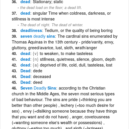
dead
Stationary; static
the dead load on the floor; a dead lift.
dead
singular Time when coldness, darkness, or
stillness is most intense
The dead of night. The dead of winter.
deadliness
Tedium, or the quality of being boring
seven
deadly
sins
The cardinal sins enumerated by
Thomas Aquinas in the 13th century - pride/vanity, envy,
gluttony, greed/avarice, lust, sloth, wrath/anger
dead
{v}
to weaken, to make tasteless
dead
{n}
stillness, quietness, silence, gloom, depth
dead
{a}
deprived of life, cold, dull, tasteless, lost
Dead
dede
Dead
deceased
Dead
deed
Seven
Deadly
Sins
according to the Christian
church in the Middle Ages, the seven most serious types
of bad behaviour. The sins are pride (=thinking you are
better than other people) , lechery (=too much desire for
sex) , envy (=disliking someone because they have things
that you want and do not have) , anger, covetousness
(=wanting someone else's wealth or possessions) ,
gluttony (=eating too much) , and sloth (=laziness)