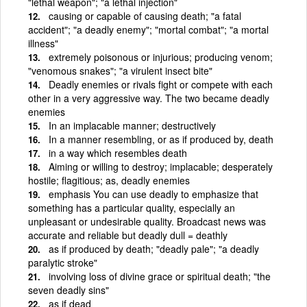
"lethal weapon"; "a lethal injection"
causing or capable of causing death; "a fatal
accident"; "a deadly enemy"; "mortal combat"; "a mortal
illness"
extremely poisonous or injurious; producing venom;
"venomous snakes"; "a virulent insect bite"
Deadly enemies or rivals fight or compete with each
other in a very aggressive way. The two became deadly
enemies
In an implacable manner; destructively
In a manner resembling, or as if produced by, death
in a way which resembles death
Aiming or willing to destroy; implacable; desperately
hostile; flagitious; as, deadly enemies
emphasis You can use deadly to emphasize that
something has a particular quality, especially an
unpleasant or undesirable quality. Broadcast news was
accurate and reliable but deadly dull = deathly
as if produced by death; "deadly pale"; "a deadly
paralytic stroke"
involving loss of divine grace or spiritual death; "the
seven deadly sins"
as if dead