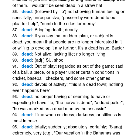
of them. I wouldn't be seen dead in a straw hat
dead
(followed by `to') not showing human feeling or
sensitivity; unresponsive; "passersby were dead to our
plea for help"; "numb to the cries for mercy"
dead
Bringing death; deadly
dead
If you say that an idea, plan, or subject is
dead, you mean that people are no longer interested in it
or willing to develop it any further. It's a dead issue, Baxter
dead
Not alive; lacking life; no longer living
dead
(adj ) SU, shoo
dead
Out of play; regarded as out of the game; said
of a ball, a piece, or a player under certain conditions in
cricket, baseball, checkers, and some other games
dead
devoid of activity; "this is a dead town; nothing
ever happens here"
dead
no longer having or seeming to have or
expecting to have life; "the nerve is dead"; "a dead pallor";
"he was marked as a dead man by the assassin"
dead
Time when coldness, darkness, or stillness is
most intense
dead
totally; suddenly; absolutely; certainly; (Slang)
extremely, very (e.g., "Our vacation in the Bahamas was