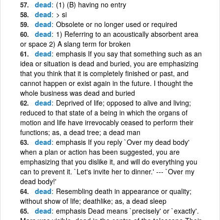
dead
(1) (B) having no entry
dead
> si
dead
Obsolete or no longer used or required
dead
1) Referring to an acoustically absorbent area
or space 2) A slang term for broken
dead
emphasis If you say that something such as an
idea or situation is dead and buried, you are emphasizing
that you think that it is completely finished or past, and
cannot happen or exist again in the future. I thought the
whole business was dead and buried
dead
Deprived of life; opposed to alive and living;
reduced to that state of a being in which the organs of
motion and life have irrevocably ceased to perform their
functions; as, a dead tree; a dead man
dead
emphasis If you reply `Over my dead body'
when a plan or action has been suggested, you are
emphasizing that you dislike it, and will do everything you
can to prevent it. `Let's invite her to dinner.' --- `Over my
dead body!'
dead
Resembling death in appearance or quality;
without show of life; deathlike; as, a dead sleep
dead
emphasis Dead means `precisely' or `exactly'.