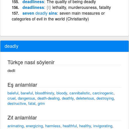
deadliness
The quality of being deadly
deadliness
{i}
lethality, murderousness, fatality
seven
deadly
sins
seven main measures or
categories of evil in the world (Christianity)
deadly
Türkçe nasıl söylenir
dedli
Eş anlamlılar
baleful
,
baneful
,
bloodthirsty
,
bloody
,
cannibalistic
,
carcinogenic
,
cruel
,
dangerous
,
death-dealing
,
deathly
,
deleterious
,
destroying
,
destructive
,
fatal
,
grim
Zıt anlamlılar
animating
,
energizing
,
harmless
,
healthful
,
healthy
,
invigorating
,