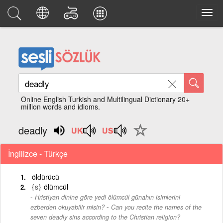
Online English Turkish and Multilingual Dictionary 20+
million words and idioms.
deadly
İngilizce - Türkçe
öldürücü
{s}
ölümcül
Hristiyan dinine göre yedi ölümcül günahın isimlerini
-
ezberden okuyabilir misin?
Can you recite the names of the
seven deadly sins according to the Christian religion?