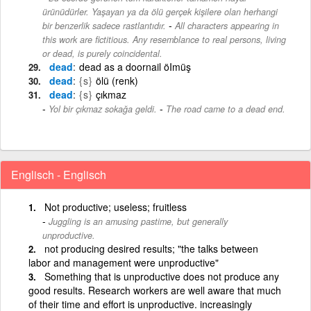
ürünüdürler. Yaşayan ya da ölü gerçek kişilere olan herhangi
-
bir benzerlik sadece rastlantıdır.
All characters appearing in
this work are fictitious. Any resemblance to real persons, living
or dead, is purely coincidental.
dead
dead as a doornail öImüş
dead
{s}
ölü (renk)
dead
{s}
çıkmaz
-
Yol bir çıkmaz sokağa geldi.
The road came to a dead end.
Englisch - Englisch
Not productive; useless; fruitless
Juggling is an amusing pastime, but generally
unproductive.
not producing desired results; "the talks between
labor and management were unproductive"
Something that is unproductive does not produce any
good results. Research workers are well aware that much
of their time and effort is unproductive. increasingly