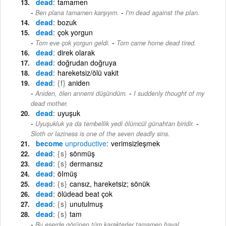
dead
tamamen
-
Ben plana tamamen karşıyım.
I'm dead against the plan.
dead
bozuk
dead
çok yorgun
-
Tom eve çok yorgun geldi.
Tom came home dead tired.
dead
direk olarak
dead
doğrudan doğruya
dead
hareketsiz/ölü vakit
dead
{f}
aniden
-
Aniden, ölen annemi düşündüm.
I suddenly thought of my
dead mother.
dead
uyuşuk
-
Uyuşukluk ya da tembellik yedi ölümcül günahtan biridir.
Sloth or laziness is one of the seven deadly sins.
become
unproductive
verimsizleşmek
dead
{s}
sönmüş
dead
{s}
dermansız
dead
öImüş
dead
{s}
cansız, hareketsiz; sönük
dead
ölüdead beat çok
dead
{s}
unutulmuş
dead
{s}
tam
Bu eserde görünen tüm karakterler tamamen hayal