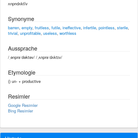
ʌnprıdʌktîv
Synonyme
barren
,
empty
,
fruitless
,
futile
,
ineffective
,
infertile
,
pointless
,
sterile
,
trivial
,
unprofitable
,
useless
,
worthless
Aussprache
/ˌənprəˈdəktəv/ /ˌʌnprəˈdʌktɪv/
Etymologie
() un- +‎ productive
Resimler
Google Resimler
Bing Resimler