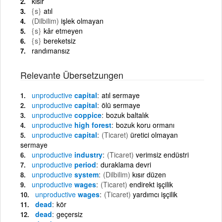
kısır
{s}
atıl
(Dilbilim)
işlek olmayan
{s}
kâr etmeyen
{s}
bereketsiz
randımansız
Relevante Übersetzungen
unproductive
capital
atıl sermaye
unproductive
capital
ölü sermaye
unproductive
coppice
bozuk baltalık
unproductive
high forest
bozuk koru ormanı
unproductive
capital
(Ticaret)
üretici olmayan
sermaye
unproductive
industry
(Ticaret)
verimsiz endüstri
unproductive
period
duraklama devri
unproductive
system
(Dilbilim)
kısır düzen
unproductive
wages
(Ticaret)
endirekt işçilik
unproductive
wages
(Ticaret)
yardımcı işçilik
dead
kör
dead
geçersiz