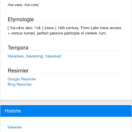
/trəˈvərs/ /trəˈvɜrs/
Etymologie
[ 'tra-v&rs also -"v& ] (noun.) 14th century. From Latin trans across
+ versus turned, perfect passive participle of vertere, turn
Tempora
traverses
,
traversing
,
traversed
Resimler
Google Resimler
Bing Resimler
Historie
traverse