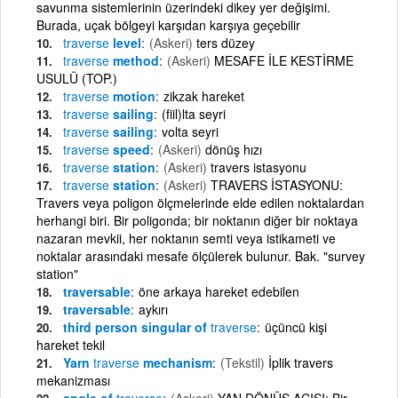
savunma sistemlerinin üzerindeki dikey yer değişimi.
Burada, uçak bölgeyi karşıdan karşıya geçebilir
traverse
level
(Askeri)
ters düzey
traverse
method
(Askeri)
MESAFE İLE KESTİRME
USULÜ (TOP.)
traverse
motion
zikzak hareket
traverse
sailing
(fiil)lta seyri
traverse
sailing
volta seyri
traverse
speed
(Askeri)
dönüş hızı
traverse
station
(Askeri)
travers istasyonu
traverse
station
(Askeri)
TRAVERS İSTASYONU:
Travers veya poligon ölçmelerinde elde edilen noktalardan
herhangi biri. Bir poligonda; bir noktanın diğer bir noktaya
nazaran mevkii, her noktanın semti veya istikameti ve
noktalar arasındaki mesafe ölçülerek bulunur. Bak. "survey
station"
traversable
öne arkaya hareket edebilen
traversable
aykırı
third person singular of
traverse
üçüncü kişi
hareket tekil
Yarn
traverse
mechanism
(Tekstil)
İplik travers
mekanizması
angle of
traverse
(Askeri)
YAN DÖNÜŞ AÇISI: Bir