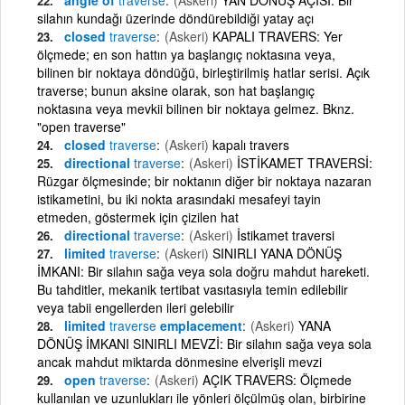
silahın kundağı üzerinde döndürebildiği yatay açı
closed
traverse
(Askeri)
KAPALI TRAVERS: Yer
ölçmede; en son hattın ya başlangıç noktasına veya,
bilinen bir noktaya döndüğü, birleştirilmiş hatlar serisi. Açık
traverse; bunun aksine olarak, son hat başlangıç
noktasına veya mevkii bilinen bir noktaya gelmez. Bknz.
"open traverse"
closed
traverse
(Askeri)
kapalı travers
directional
traverse
(Askeri)
İSTİKAMET TRAVERSİ:
Rüzgar ölçmesinde; bir noktanın diğer bir noktaya nazaran
istikametini, bu iki nokta arasındaki mesafeyi tayin
etmeden, göstermek için çizilen hat
directional
traverse
(Askeri)
İstikamet traversi
limited
traverse
(Askeri)
SINIRLI YANA DÖNÜŞ
İMKANI: Bir silahın sağa veya sola doğru mahdut hareketi.
Bu tahditler, mekanik tertibat vasıtasıyla temin edilebilir
veya tabii engellerden ileri gelebilir
limited
traverse
emplacement
(Askeri)
YANA
DÖNÜŞ İMKANI SINIRLI MEVZİ: Bir silahın sağa veya sola
ancak mahdut miktarda dönmesine elverişli mevzi
open
traverse
(Askeri)
AÇIK TRAVERS: Ölçmede
kullanılan ve uzunlukları ile yönleri ölçülmüş olan, birbirine