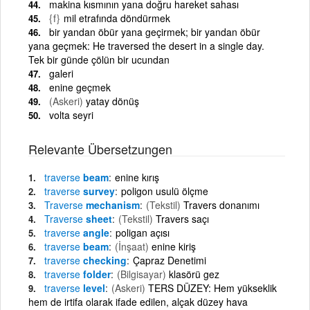
makina kısmının yana doğru hareket sahası
{f}
mil etrafında döndürmek
bir yandan öbür yana geçirmek; bir yandan öbür
yana geçmek: He traversed the desert in a single day.
Tek bir günde çölün bir ucundan
galeri
enine geçmek
(Askeri)
yatay dönüş
volta seyri
Relevante Übersetzungen
traverse
beam
enine kırış
traverse
survey
poligon usulü ölçme
Traverse
mechanism
(Tekstil)
Travers donanımı
Traverse
sheet
(Tekstil)
Travers saçı
traverse
angle
poligan açısı
traverse
beam
(İnşaat)
enine kiriş
traverse
checking
Çapraz Denetimi
traverse
folder
(Bilgisayar)
klasörü gez
traverse
level
(Askeri)
TERS DÜZEY: Hem yükseklik
hem de irtifa olarak ifade edilen, alçak düzey hava