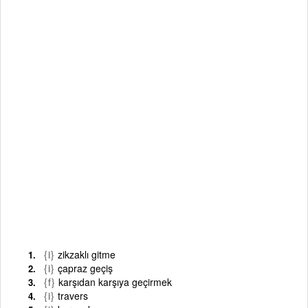
{i}
zikzaklı gitme
{i}
çapraz geçiş
{f}
karşıdan karşıya geçirmek
{i}
travers