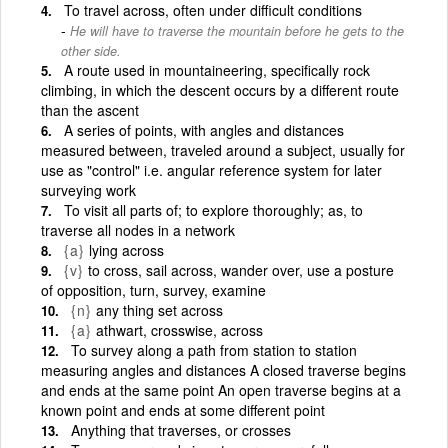
To travel across, often under difficult conditions
He will have to traverse the mountain before he gets to the
other side.
A route used in mountaineering, specifically rock
climbing, in which the descent occurs by a different route
than the ascent
A series of points, with angles and distances
measured between, traveled around a subject, usually for
use as "control" i.e. angular reference system for later
surveying work
To visit all parts of; to explore thoroughly; as, to
traverse all nodes in a network
{a}
lying across
{v}
to cross, sail across, wander over, use a posture
of opposition, turn, survey, examine
{n}
any thing set across
{a}
athwart, crosswise, across
To survey along a path from station to station
measuring angles and distances A closed traverse begins
and ends at the same point An open traverse begins at a
known point and ends at some different point
Anything that traverses, or crosses