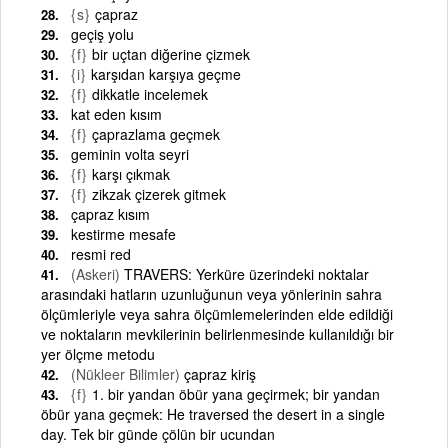
{s}
çapraz
geçiş yolu
{f}
bir uçtan diğerine çizmek
{i}
karşıdan karşıya geçme
{f}
dikkatle incelemek
kat eden kısım
{f}
çaprazlama geçmek
geminin volta seyri
{f}
karşı çıkmak
{f}
zikzak çizerek gitmek
çapraz kısım
kestirme mesafe
resmi red
(Askeri)
TRAVERS: Yerküre üzerindeki noktalar
arasındaki hatların uzunluğunun veya yönlerinin sahra
ölçümleriyle veya sahra ölçümlemelerinden elde edildiği
ve noktaların mevkilerinin belirlenmesinde kullanıldığı bir
yer ölçme metodu
(Nükleer Bilimler)
çapraz kiriş
{f}
1. bir yandan öbür yana geçirmek; bir yandan
öbür yana geçmek: He traversed the desert in a single
day. Tek bir günde çölün bir ucundan