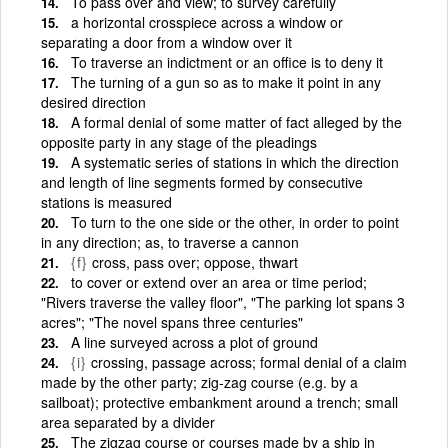
To pass over and view; to survey carefully
a horizontal crosspiece across a window or
separating a door from a window over it
To traverse an indictment or an office is to deny it
The turning of a gun so as to make it point in any
desired direction
A formal denial of some matter of fact alleged by the
opposite party in any stage of the pleadings
A systematic series of stations in which the direction
and length of line segments formed by consecutive
stations is measured
To turn to the one side or the other, in order to point
in any direction; as, to traverse a cannon
{f}
cross, pass over; oppose, thwart
to cover or extend over an area or time period;
"Rivers traverse the valley floor", "The parking lot spans 3
acres"; "The novel spans three centuries"
A line surveyed across a plot of ground
{i}
crossing, passage across; formal denial of a claim
made by the other party; zig-zag course (e.g. by a
sailboat); protective embankment around a trench; small
area separated by a divider
The zigzag course or courses made by a ship in