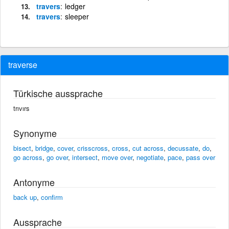
travers
ledger
travers
sleeper
traverse
Türkische aussprache
trıvırs
Synonyme
bisect
,
bridge
,
cover
,
crisscross
,
cross
,
cut across
,
decussate
,
do
,
go across
,
go over
,
intersect
,
move over
,
negotiate
,
pace
,
pass over
Antonyme
back up
,
confirm
Aussprache