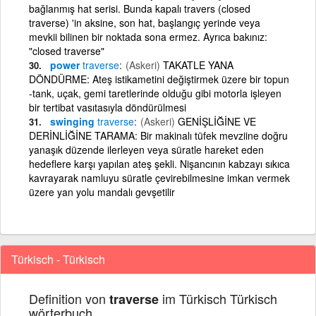
bağlanmış hat serisi. Bunda kapalı travers (closed
traverse) 'in aksine, son hat, başlangıç yerinde veya
mevkii bilinen bir noktada sona ermez. Ayrıca bakınız:
"closed traverse"
power
traverse
(Askeri)
TAKATLE YANA
DÖNDÜRME: Ateş istikametini değiştirmek üzere bir topun
-tank, uçak, gemi taretlerinde olduğu gibi motorla işleyen
bir tertibat vasıtasıyla döndürülmesi
swinging
traverse
(Askeri)
GENİŞLİĞİNE VE
DERİNLİĞİNE TARAMA: Bir makinalı tüfek mevziine doğru
yanaşık düzende ilerleyen veya süratle hareket eden
hedeflere karşı yapılan ateş şekli. Nişancının kabzayı sıkıca
kavrayarak namluyu süratle çevirebilmesine imkan vermek
üzere yan yolu mandalı gevşetilir
Türkisch - Türkisch
Definition von
im Türkisch Türkisch
traverse
wörterbuch