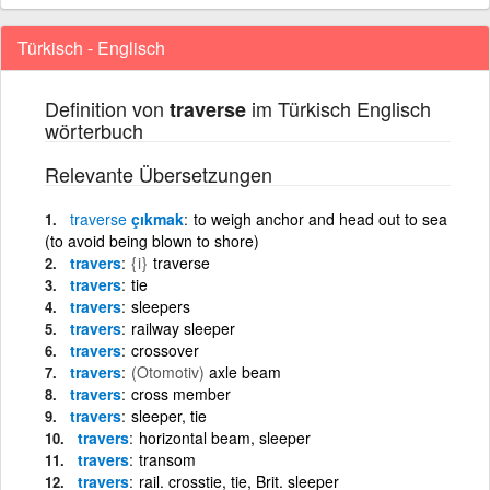
Türkisch - Englisch
Definition von
im Türkisch Englisch
traverse
wörterbuch
Relevante Übersetzungen
traverse
çıkmak
to weigh anchor and head out to sea
(to avoid being blown to shore)
travers
{i}
traverse
travers
tie
travers
sleepers
travers
railway sleeper
travers
crossover
travers
(Otomotiv)
axle beam
travers
cross member
travers
sleeper, tie
travers
horizontal beam, sleeper
travers
transom
travers
rail. crosstie, tie, Brit. sleeper