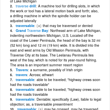
of Lake Michigan
traverse
drill
A machine tool for drilling slots, in which
the work or tool has a lateral motion back and forth; also,
a drilling machine in which the spindle holder can be
adjusted laterally
traversable
{a}
that may be traversed or denied
Grand
Traverse
Bay
Northeast arm of Lake Michigan,
indenting northwestern Michigan, U.S. Located off the
coast of the Lower Peninsula, the head of the bay is 32 mi
(52 km) long and 12 mi (19 km) wide. It is divided into the
east and west arms by Old Mission Peninsula, with
Traverse City at its base. The Leelanau Peninsula lies
west of the bay, which is noted for its year-round fishing.
The area is an important summer resort region
Travers
a surname, possibly of Irish origin
travers
Across; athwart
traversable
able to be traveled; "highway crews soon
had the roads travelable"
traversable
able to be traveled; "highway crews soon
had the roads travelable
traversable
Deniable; specifically (Law), liable to legal
objection; as, a traversable presentment
traversable
{s}
may be crossed, may be traversed