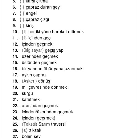
{i}
karşı çıkma
{i}
çapraz duran şey
{i}
engel
{i}
çapraz çizgi
{i}
kiriş
{f}
her iki yöne hareket ettirmek
{f}
içinden geç
içinden geçmek
(Bilgisayar)
geçiş yap
üzerinden geçmek
üstünden geçmek
bir yandan öbür yana uzanmak
aykırı çapraz
(Askeri)
dönüş
mil çevresinde dönmek
sürgü
katetmek
arasından geçmek
içinden/üzerinden geçmek
içinden geç(mek)
(Tekstil)
Sarım traversi
{s}
zikzak
bölen şey