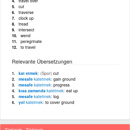
travel over
cut
traverse
clock up
tread
intersect
wend
peregrinate
to travel
Relevante Übersetzungen
kat etmek
(Spor)
cut
mesafe
katetmek
gain ground
mesafe
katetmek
progress
kısa zamanda
katetmek
eat up
mesafe
katetmek
log
yol
katetmek
to cover ground
Türkisch - Türkisch