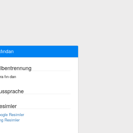
afından
ilbentrennung
·ra·fın·dan
ussprache
esimler
ogle Resimler
ng Resimler