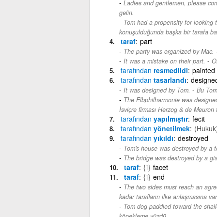
Ladies and gentlemen, please com
gelin.
Tom had a propensity for looking 
konuşulduğunda başka bir tarafa ba
taraf
part
The party was organized by Mac.
-
It was a mistake on their part.
On
tarafından
resmedildi
painted
tarafından
tasarlandı
designe
-
It was designed by Tom.
Bu Tom 
The Elbphilharmonie was designed
İsviçre firması Herzog & de Meuron t
tarafından
yapılmıştır
fecit
tarafından
yönetilmek
(Hukuk
tarafından
yıkıldı
destroyed
Tom's house was destroyed by a t
The bridge was destroyed by a gia
taraf
{i}
facet
taraf
{i}
end
The two sides must reach an agree
kadar tarafların ilke anlaşmasına var
Tom dog paddled toward the shall
köpekleme yüzdü.