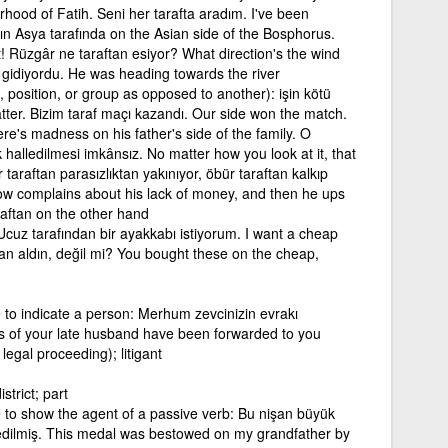
hood of Fatih. Seni her tarafta aradım. I've been
ın Asya tarafında on the Asian side of the Bosphorus.
t! Rüzgâr ne taraftan esiyor? What direction's the wind
 gidiyordu. He was heading towards the river
e, position, or group as opposed to another): işin kötü
atter. Bizim taraf maçı kazandı. Our side won the match.
ere's madness on his father's side of the family. O
alledilmesi imkânsız. No matter how you look at it, that
 taraftan parasızlıktan yakınıyor, öbür taraftan kalkıp
llow complains about his lack of money, and then he ups
araftan on the other hand
Ucuz tarafından bir ayakkabı istiyorum. I want a cheap
dan aldın, değil mi? You bought these on the cheap,
 to indicate a person: Merhum zevcinizin evrakı
ers of your late husband have been forwarded to you
 legal proceeding); litigant
strict; part
 to show the agent of a passive verb: Bu nişan büyük
dilmiş. This medal was bestowed on my grandfather by