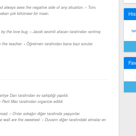
-
d always sees the negative side of any situation.
Tom,
His
bakan çok kötümser bir insan.
ta
-
n by the love bug.
Jacob sevimli afacan tarafından ısırılmış
-
 the teacher.
Öğretmen tarafından bana bazı sorular
Fav
artiye Dan tarafından ev sahipliği yapıldı.
-
Parti Mac tarafından organize edildi.
-
road.
Onlar sokağın diğer tarafında yaşıyorlar.
-
e wall are the sweetest.
Duvarın diğer tarafındaki elmalar en