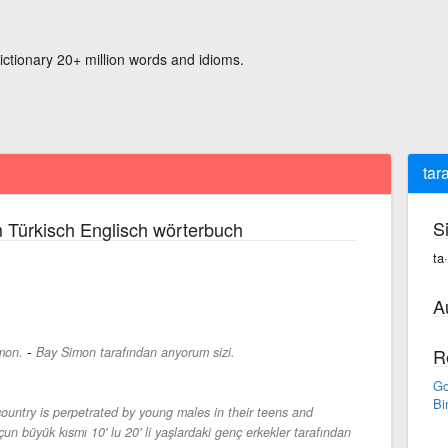
ictionary 20+ million words and idioms.
tar
S
 Türkisch Englisch wörterbuch
ta
A
-
imon.
Bay Simon tarafından arıyorum sizi.
R
Go
Bi
country is perpetrated by young males in their teens and
un büyük kısmı 10' lu 20' li yaşlardaki genç erkekler tarafından