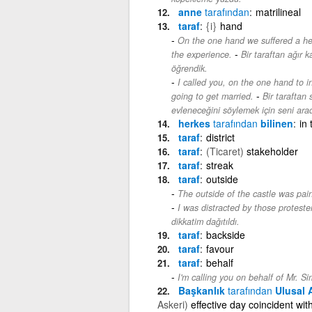
anne
tarafından
matrilineal
taraf
{i}
hand
On the one hand we suffered a hea
-
the experience.
Bir taraftan ağır 
öğrendik.
I called you, on the one hand to in
-
going to get married.
Bir taraftan
evleneceğini söylemek için seni ara
herkes
tarafından
bilinen
in 
taraf
district
taraf
(Ticaret)
stakeholder
taraf
streak
taraf
outside
The outside of the castle was pai
I was distracted by those proteste
dikkatim dağıtıldı.
taraf
backside
taraf
favour
taraf
behalf
I'm calling you on behalf of Mr. S
Başkanlık
tarafından
Ulusal A
Askeri)
effective day coincident wit