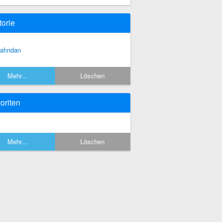
torie
rafından
Mehr...
Löschen
oriten
Mehr...
Löschen