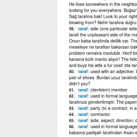
He lives somewhere in the neighbor
looking for you everywhere. Boğaz'
Sağ tarafına bak! Look to your righ
blowing from? Nehir tarafına doğru
taraf
side (one particular sid
tarafı the unpleasant side of the m
Onun baba tarafında delilik var. Th
meseleye ne taraftan bakarsan bak h
problem remains insoluble. Herif bir
karısına kürk manto alıyor! The fe
and buys his wife a fur coat! öte t
taraf
used with an adjective: 
pair of shoes. Bunları ucuz tarafın
didn't you?
taraf
(denklem) member
taraf
used in formal language
tarafınıza gönderilmiştir. The pap
taraf
party (to a contract, in a
taraf
contractor
taraf
side; aspect; direction; di
taraf
used in formal language
babama padişah tarafından ihsan e