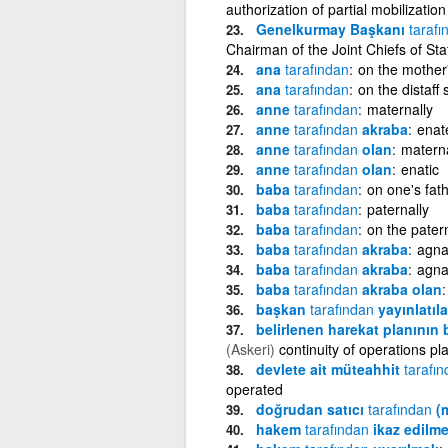
authorization of partial mobilization
Genelkurmay Başkanı
tarafı
Chairman of the Joint Chiefs of St
ana
tarafından
on the mother'
ana
tarafından
on the distaff 
anne
tarafından
maternally
anne
tarafından
akraba
enat
anne
tarafından
olan
matern
anne
tarafından
olan
enatic
baba
tarafından
on one's fat
baba
tarafından
paternally
baba
tarafından
on the pater
baba
tarafından
akraba
agna
baba
tarafından
akraba
agna
baba
tarafından
akraba olan
başkan
tarafından
yayınlatıl
belirlenen harekat planının
(Askeri)
continuity of operations p
devlete ait müteahhit
tarafı
operated
doğrudan satıcı
tarafından
(m
hakem
tarafından
ikaz edilm