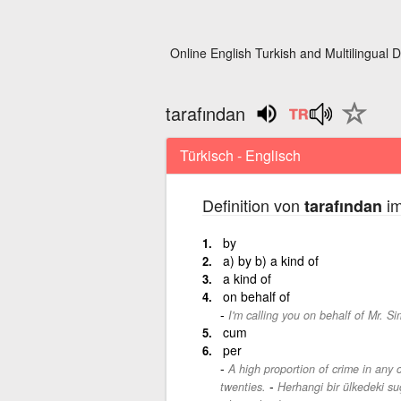
Online English Turkish and Multilingual D
tarafından
Türkisch - Englisch
Definition von
im
tarafından
by
a) by b) a kind of
a kind of
on behalf of
I'm calling you on behalf of Mr. S
cum
per
A high proportion of crime in any 
-
twenties.
Herhangi bir ülkedeki suç