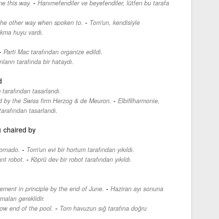
-
e this way.
Hanımefendiler ve beyefendiler, lütfen bu tarafa
-
the other way when spoken to.
Tom'un, kendisiyle
kma huyu vardı.
-
Parti Mac tarafından organize edildi.
ların tarafında bir hataydı.
d
tarafından tasarlandı.
-
 by the Swiss firm Herzog & de Meuron.
Elbifilharmonie,
arafından tasarlandı.
)
chaired by
-
ornado.
Tom'un evi bir hortum tarafından yıkıldı.
-
nt robot.
Köprü dev bir robot tarafından yıkıldı.
-
ment in principle by the end of June.
Haziran ayı sonuna
maları gereklidir.
-
ow end of the pool.
Tom havuzun sığ tarafına doğru