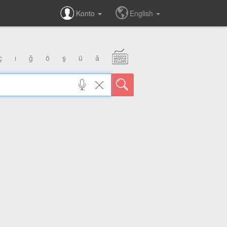
Konto
English
ç
ı
ğ
ö
ş
ü
â