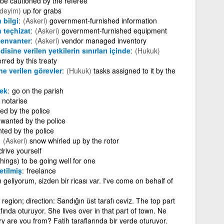
be cautioned by the referee
(deyim)
up for grabs
 bilgi
(Askeri)
government-furnished information
 teçhizat
(Askeri)
government-furnished equipment
 envanter
(Askeri)
vendor managed inventory
isine verilen yetkilerin sınırları içinde
(Hukuk)
rred by this treaty
e verilen görevler
(Hukuk)
tasks assigned to it by the
ek
go on the parish
notarise
ed by the police
 wanted by the police
ted by the police
(Askeri)
snow whirled up by the rotor
drive yourself
things) to be going well for one
etilmiş
freelance
 geliyorum, sizden bir ricası var. I've come on behalf of
, region; direction: Sandığın üst tarafı ceviz. The top part
afında oturuyor. She lives over in that part of town. Ne
ry are you from? Fatih taraflarında bir yerde oturuyor.