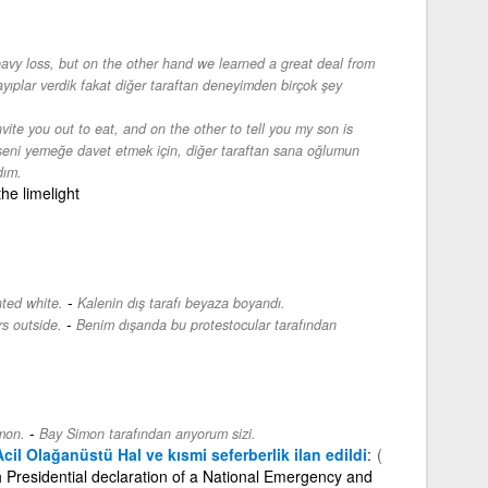
vy loss, but on the other hand we learned a great deal from
kayıplar verdik fakat diğer taraftan deneyimden birçok şey
vite you out to eat, and on the other to tell you my son is
 seni yemeğe davet etmek için, diğer taraftan sana oğlumun
dım.
the limelight
-
nted white.
Kalenin dış tarafı beyaza boyandı.
-
rs outside.
Benim dışarıda bu protestocular tarafından
-
imon.
Bay Simon tarafından arıyorum sizi.
cil Olağanüstü Hal ve kısmi seferberlik ilan edildi
(
h Presidential declaration of a National Emergency and