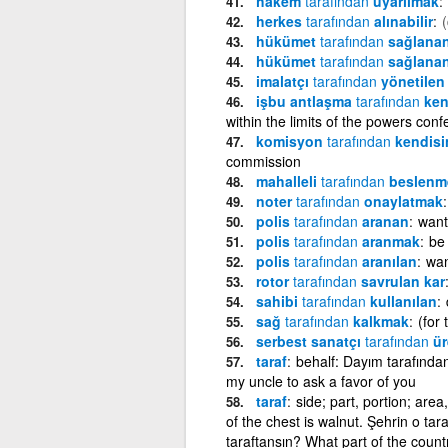
hakem
tarafından
uyarılmak
herkes
tarafından
alınabilir
hükümet
tarafından
sağlanan
hükümet
tarafından
sağlanan
imalatçı
tarafından
yönetilen
işbu antlaşma
tarafından
kend
within the limits of the powers confe
komisyon
tarafından
kendisin
commission
mahalleli
tarafından
beslenm
noter
tarafından
onaylatmak
polis
tarafından
aranan
want
polis
tarafından
aranmak
be
polis
tarafından
aranılan
wan
rotor
tarafından
savrulan kar
sahibi
tarafından
kullanılan
sağ
tarafından
kalkmak
(for 
serbest sanatçı
tarafından
ür
taraf
behalf: Dayım tarafından
my uncle to ask a favor of you
taraf
side; part, portion; area
of the chest is walnut. Şehrin o tar
taraftansın? What part of the count