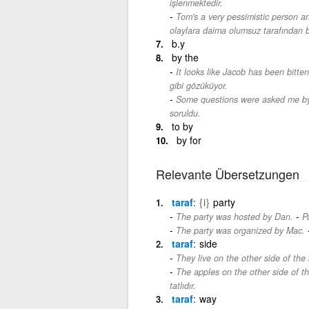
işlenmektedir.
Tom's a very pessimistic person an
olaylara daima olumsuz tarafından 
b.y
by the
It looks like Jacob has been bitte
gibi gözüküyor.
Some questions were asked me by
soruldu.
to by
by for
Relevante Übersetzungen
taraf
{i}
party
-
The party was hosted by Dan.
P
The party was organized by Mac.
taraf
side
They live on the other side of the 
The apples on the other side of th
tatlıdır.
taraf
way