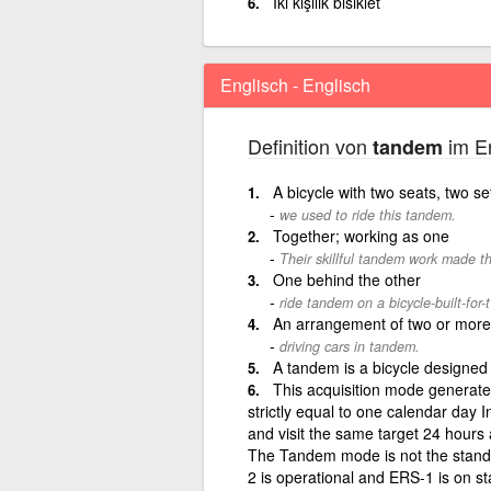
İki kişilik bisiklet
Englisch - Englisch
Definition von
im En
tandem
A bicycle with two seats, two se
we used to ride this tandem.
Together; working as one
Their skillful tandem work made th
One behind the other
ride tandem on a bicycle-built-for-
An arrangement of two or more
driving cars in tandem.
A tandem is a bicycle designed f
This acquisition mode generate
strictly equal to one calendar day 
and visit the same target 24 hours 
The Tandem mode is not the stand
2 is operational and ERS-1 is on s