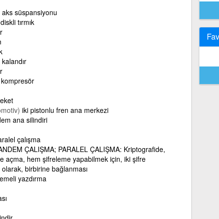
ft aks süspansiyonu
iskli tırmık
r
Fav
n
k
t kalandır
r
 kompresör
reket
omotiv)
iki pistonlu fren ana merkezi
em ana silindiri
aralel çalışma
NDEM ÇALIŞMA; PARALEL ÇALIŞMA: Kriptografide,
e açma, hem şifreleme yapabilmek için, iki şifre
 olarak, birbirine bağlanması
emeli yazdırma
sı
indir