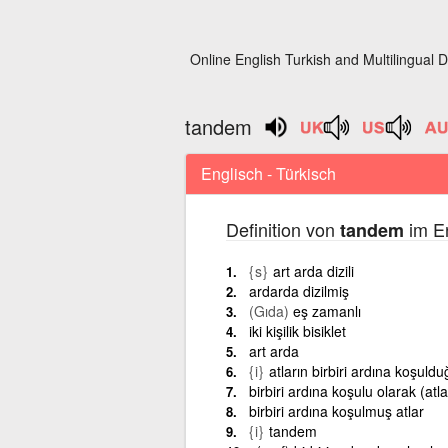
Online English Turkish and Multilingual D
tandem
Englisch - Türkisch
Definition von
im En
tandem
{s}
art arda dizili
ardarda dizilmiş
(Gıda)
eş zamanlı
iki kişilik bisiklet
art arda
{i}
atların birbiri ardına koşuld
birbiri ardına koşulu olarak (atla
birbiri ardına koşulmuş atlar
{i}
tandem