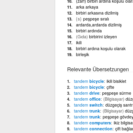
(zarf) birbiri ardına koşulu olar
arka arkaya
birbiri arkasına dizilmiş
{s}
peşpeşe sıralı
ardarda,ardarda dizilmiş
birbiri ardında
(Gıda)
birbirini izleyen
ikili
birbiri ardına koşulu olarak
birleşik
Relevante Übersetzungen
tandem
bicycle
ikili bisiklet
tandem
bicycle
çifte
tandem
drive
peşpeşe sürme
tandem
office
(Bilgisayar)
düzg
tandem
switch
düzgeçiş santr
tandem
trunk
(Bilgisayar)
düz
tandem
trunk
peşpeşe gövdey
tandem
computers
ikiz bilgis
tandem
connection
çift bağla