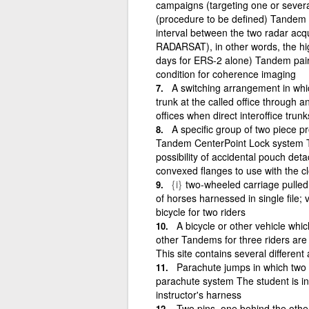
campaigns (targeting one or several 
(procedure to be defined) Tandem 
interval between the two radar acqu
RADARSAT), in other words, the hi
days for ERS-2 alone) Tandem pairs
condition for coherence imaging
A switching arrangement in which
trunk at the called office through a
offices when direct interoffice trunk
A specific group of two piece pr
Tandem CenterPoint Lock system T
possibility of accidental pouch deta
convexed flanges to use with the 
{i}
two-wheeled carriage pulled
of horses harnessed in single file;
bicycle for two riders
A bicycle or other vehicle whi
other Tandems for three riders are c
This site contains several different
Parachute jumps in which two s
parachute system The student is in 
instructor's harness
Two pins, one behind the other