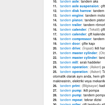
tandem
axle
tandem aks
tandem
axle suspension
çi
tandem
disk harrow
tandem d
tandem
engine
tandem moto
tandem
piston
tandem pisto
tandem
trailer
tandem römor
tandem
calender
(Tekstil)
çif
tandem
calender
çift kalende
tandem
compressor
tandem
tandem
door
çifte kapı
tandem
drive
(İnşaat)
ikili ha
tandem
master cylinder
(Ot
tandem
master cylinder
tand
tandem
mill
sıralı haddeler
tandem
operation
(Askeri)
p
tandem
operation
(Askeri)
TA
otomatik olarak aynı anda, hem şifr
makinesinin, elektriki veya mekanik
tandem
print
(Bilgisayar)
kad
tandem
pump
ikili pompa
tandem
pump
tandem pompa
tandem
repeat
tekrar dizisi
tandem
roller
çift tamburlu sil