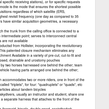
specific receiving stations), or for specific requests
mode is the mode that ensures the shortest possible
isitions regardless of which satellite (ERS,
ghest revisit frequency (one day as compared to 35
 have similar acquisition geometries, a necessary
 the trunk from the calling office is connected to a
n intermediate point; serves to interconnect central
s are not available
oductsd from Hollister, incorporating the revolutionary
his patented closure mechanism eliminates any
chment Available in a variety of pre-cut, cut-to-fit and
closed, drainable and urostomy pouches
 by two horses harnessed one behind the other; team
 vehicle having parts arranged one behind the other;
ch accommodates two or more riders, one in front of the
alled "triplets", for four: "quadruplets" or "quads", etc
 articles about tandem bicycles
kydivers, usually an instructor and student, share one
a separate harness that attaches to the front of the
 (barmaid, bicycle, double wood, one­in­the­dark,