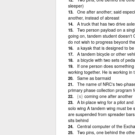
sleeper)
One after another; said espec
another, instead of abreast
A truck that has two drive axles
Two person payload on a sing
going on, tandem student doesn't C
do not wish to progress beyond th
a kayak that is designed to b
A tandem bicycle or other vehi
a bicycle with two sets of ped
If one person does something 
working together. He is working in 
Same as barmaid
The name of NRC's two-phase 
primary phase collection program 
{s}
coming one after another
A bi-place wing for a pilot an
solo wing A tandem wing must be spe
are suspended from spreader bars 
sits behind
Central computer of the Exch
Two pins, one behind the other