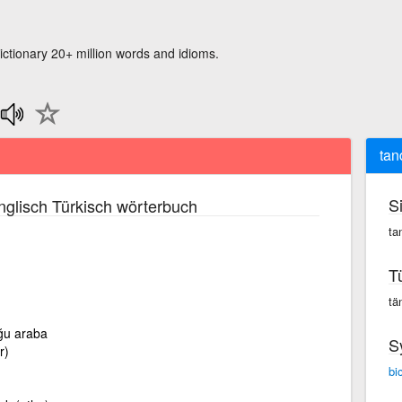
ictionary 20+ million words and idioms.
ta
S
glisch Türkisch wörterbuch
ta
T
tä
uğu araba
S
r)
bi