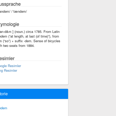
ussprache
tandəm/ /ˈtændəm/
tymologie
'tan-d&m ] (noun.) circa 1785. From Latin
ndem (“at length, at last (of time)”), from
m (“so”) + suffix -dem. Sense of bicycles
th two seats from 1884.
esimler
ogle Resimler
ng Resimler
torie
ndem