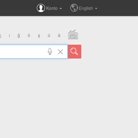
Konto
English
ç
ı
ğ
ö
ş
ü
â