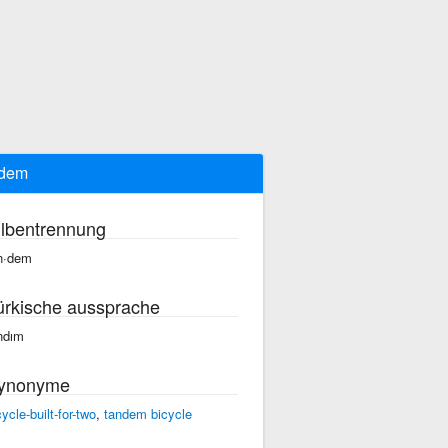
ndem
ilbentrennung
n·dem
ürkische aussprache
ndım
ynonyme
cycle-built-for-two
,
tandem bicycle