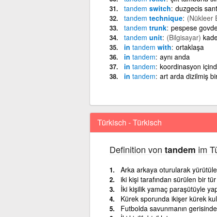
tandem
switch
duzgecis sant
tandem
technique
(Nükleer B
tandem
trunk
pespese govde
tandem
unit
(Bilgisayar)
kade
in
tandem
with
ortaklaşa
in
tandem
aynı anda
in
tandem
koordinasyon içinde
in
tandem
art arda dizilmiş bi
Türkisch - Türkisch
Definition von
im Tü
tandem
Arka arkaya oturularak yürütülen
iki kişi tarafından sürülen bir tür
İki kişilik yamaç paraşütüyle ya
Kürek sporunda ikişer kürek kull
Futbolda savunmanın gerisinde