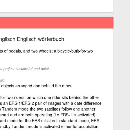
glisch Englisch wörterbuch
ts of pedals, and two wheels; a bicycle-built-for-two
e project successful and quick.
two.
 objects arranged one behind the other
or two riders, on which one rider sits behind the other
s an ERS-1/ERS-2 pair of images with a date difference
In Tandem mode the two satellites follow one another
apart and are both operating (i e ERS-1 is activated)
ard mode for the ERS mission In standard mode, ERS-
tandby Tandem mode is activated either for acquisition