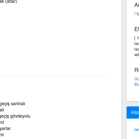
ak (atlar)
A
/ˈ
E
[ 
ta
ta
wi
R
Go
Bi
eçiş santralı
alı
His
geçiş gövdeyolu
ol
ayarlar
ta
ntı