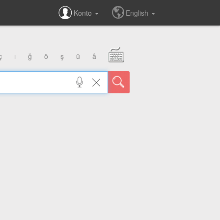
Konto
English
ç
ı
ğ
ö
ş
ü
â