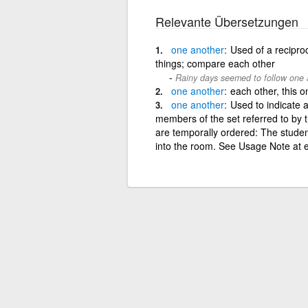
Relevante Übersetzungen
one
another
Used of a recipro
things; compare each other
Rainy days seemed to follow one 
one
another
each other, this o
one
another
Used to indicate a
members of the set referred to by t
are temporally ordered: The studen
into the room. See Usage Note at e