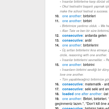
İnsanlar birbirlerine karşı dürüst ol
Okul festivalini başarılı yapmak için
make the school festival a success.
one
another
birbirleri
one
another
birbiri
-
Birbirimize yardımcı olduk.
We he
Alan Tate ve ben bir süre birbirimi
consecutive
ardarda gelen
consecutive
ardıl
one
another
birbirlerini
Üç sırtlan birbirlerini ikna etmeye 
circle, reasoning with one another.
-
İnsanlar birbirlerini sevmeliler.
Pe
one
another
birbirini
İnsanların birbirini sevdiği bir dü
love one another.
Tüm yapabileceğiniz birbirinize gü
consecutive
matematik - ard
consecutive
seki seki ard a
loaded
one
after
another
üst
one
another
Birbiri, birbirler
geçinmeniz lazım.", "Don't kill öne a
consecutive
birbirini takip e