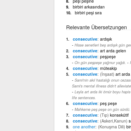
peşi peşine
birbiri arkasından
birbiri peşi sıra
Relevante Übersetzungen
consecutive
ardışık
Hisse senetleri beş ardışık gün ger
consecutive
art arda gelen
consecutive
peşpeşe
-
On gün peşpeşe yağmur yağdı.
consecutive
müteakip
consecutive
(İnşaat)
art arda
Sami'nin akıl hastalığı onun cezası
Sami's mental illness didn't allevia
Leyla art arda iki ömür boyu hapis 
life sentences.
consecutive
peş peşe
Mahkeme peş peşe on gün sürdü.
consecutive
(Tıp)
konsekütif
consecutive
(Askeri,Kanun)
s
one
another
(Konuşma Dili)
bi