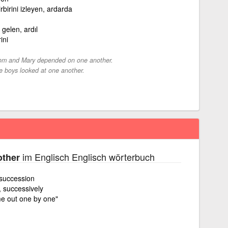
birbirini izleyen, ardarda
gelen, ardıl
ini
om and Mary depended on one another.
e boys looked at one another.
im Englisch Englisch wörterbuch
other
 succession
, successively
ame out one by one"