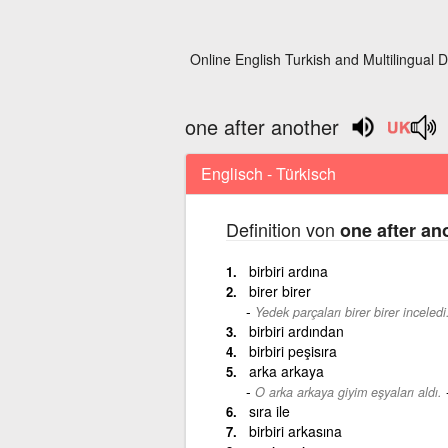
Online English Turkish and Multilingual D
one after another
Englisch - Türkisch
Definition von
one after an
birbiri ardına
birer birer
Yedek parçaları birer birer inceledi
birbiri ardından
birbiri peşisıra
arka arkaya
O arka arkaya giyim eşyaları aldı.
sıra ile
birbiri arkasına