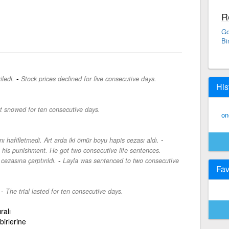
R
Go
Bi
-
iledi.
Stock prices declined for five consecutive days.
His
It snowed for ten consecutive days.
on
-
nı hafifletmedi. Art arda iki ömür boyu hapis cezası aldı.
te his punishment. He got two consecutive life sentences.
-
cezasına çarptırıldı.
Layla was sentenced to two consecutive
Fav
-
The trial lasted for ten consecutive days.
ıralı
rbirlerine