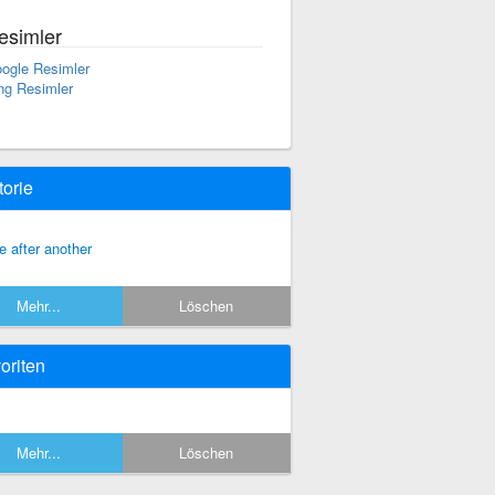
esimler
ogle Resimler
ng Resimler
torie
e after another
Mehr...
Löschen
oriten
Mehr...
Löschen