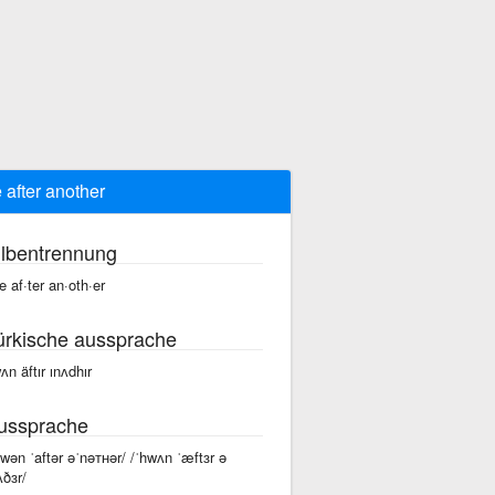
 after another
ilbentrennung
e af·ter an·oth·er
ürkische aussprache
ʌn äftır ınʌdhır
ussprache
hwən ˈaftər əˈnəᴛʜər/ /ˈhwʌn ˈæftɜr ə
ʌðɜr/