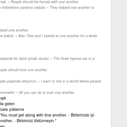
-
malı.
People should be honest with one another.
-
 birbirlerine yardımcı oldular.
They helped one another to
lped one another.
-
ze baktık.
Alan Tate and I looked at one another for a while.
-
çalışarak bir daire içinde oturdu.
The three hyenas sat in a
ople should love one another.
-
nyada yaşamak istiyorum.
I want to live in a world where people
-
venmektir.
All you can do is trust one another.
ışık
rda gelen
 üste yükleme
i. "You must get along with öne another. - Birbirinizle iyi
nother. - Birbirinizi öldürmeyin."
den