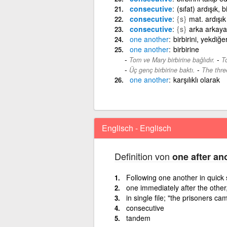
consecutive
(sıfat) ardışık, 
consecutive
{s}
mat. ardışık
consecutive
{s}
arka arkaya 
one
another
birbirini, yekdiğer
one
another
birbirine
-
Tom ve Mary birbirine bağlıdır.
T
-
Üç genç birbirine baktı.
The thre
one
another
karşılıklı olarak
Englisch - Englisch
Definition von
one after an
Following one another in quick
one immediately after the other
in single file; "the prisoners c
consecutive
tandem