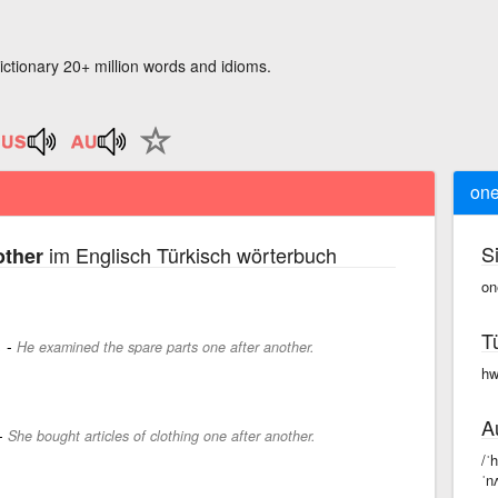
ictionary 20+ million words and idioms.
one
S
im Englisch Türkisch wörterbuch
other
on
T
-
.
He examined the spare parts one after another.
hw
A
-
She bought articles of clothing one after another.
/ˈ
ˈn