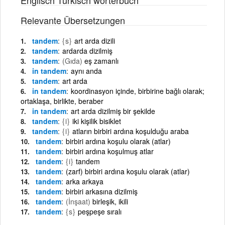
Relevante Übersetzungen
tandem
{s}
art arda dizili
tandem
ardarda dizilmiş
tandem
(Gıda)
eş zamanlı
in tandem
aynı anda
tandem
art arda
in tandem
koordinasyon içinde, birbirine bağlı olarak;
ortaklaşa, birlikte, beraber
in tandem
art arda dizilmiş bir şekilde
tandem
{i}
iki kişilik bisiklet
tandem
{i}
atların birbiri ardına koşulduğu araba
tandem
birbiri ardına koşulu olarak (atlar)
tandem
birbiri ardına koşulmuş atlar
tandem
{i}
tandem
tandem
(zarf) birbiri ardına koşulu olarak (atlar)
tandem
arka arkaya
tandem
birbiri arkasına dizilmiş
tandem
(İnşaat)
birleşik, ikili
tandem
{s}
peşpeşe sıralı