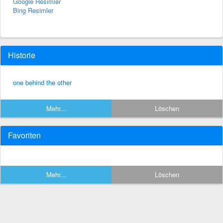
Google Resimler
Bing Resimler
Historie
one behind the other
Mehr...
Löschen
Favoriten
Mehr...
Löschen