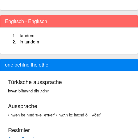
Englisch - Englisch
tandem
in tandem
one behind the other
Türkische aussprache
hwʌn bîhaynd dhi ʌdhır
Aussprache
/ˈhwən bəˈhīnd ᴛʜē ˈəᴛʜər/ /ˈhwʌn bɪˈhaɪnd ðiː ˈʌðɜr/
Resimler