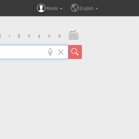
Konto
English
ç
ı
ğ
ö
ş
ü
â