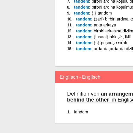
tandem
birbiri ardına koşulu ol
tandem
birbiri ardına koşulmuş
tandem
{i}
tandem
tandem
(zarf) birbiri ardına k
tandem
arka arkaya
tandem
birbiri arkasına dizilm
tandem
(İnşaat)
birleşik, ikili
tandem
{s}
peşpeşe sıralı
tandem
ardarda,ardarda dizi
Englisch - Englisch
Definition von
an arrangeme
im Englis
behind the other
tandem