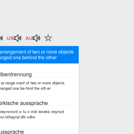
arrangement of two or more objects
anged one behind the other
ilbentrennung
 ar·range·ment of two or more objects
·ranged one be·hind the oth·er
ürkische aussprache
 ıreyncmınt ıv tu ır môr ıbceks ıreyncd
ʌn bîhaynd dhi ʌdhır
ussprache