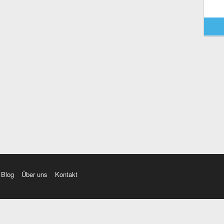
Blog
Über uns
Kontakt
amı üç farklı aksanda dinleme seçeneği. Cümle ve Videolar ile zenginleştirilmiş içerik. Etimolo
eri düzeltme. iOS, Android ve Windows mobil platformlarda online ve offline sözlük programları. 