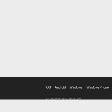
iOS
Android
Windows
WindowsPhone
© 1999-2026 Sesli Sözlük™
20 dilde online sözlük. 20 milyondan fazla sözcük ve anl
kelimesi. Yazım Türkçeleştirici ile hatalı Türkçe metinl