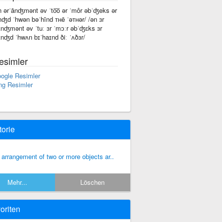
n ərˈānʤmənt əv ˈto͞o ər ˈmôr əbˈʤeks ər
nʤd ˈhwən bəˈhīnd ᴛʜē ˈəᴛʜər/ /ən ɜr
ɪnʤmənt əv ˈtuː ɜr ˈmɔːr əbˈʤɛks ɜr
ɪnʤd ˈhwʌn bɪˈhaɪnd ðiː ˈʌðɜr/
esimler
ogle Resimler
ng Resimler
torie
 arrangement of two or more objects ar..
Mehr...
Löschen
oriten