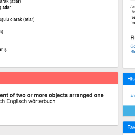
arak (atlar)
/ə
 atlar
ˈā
ˈe
oşulu olarak (atlar)
ˈe
iş
R
Go
lmiş
Bi
His
nt of two or more objects arranged one
an
ch Englisch wörterbuch
Fav