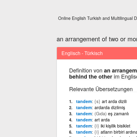
Online English Turkish and Multilingual D
an arrangement of two or mor
Englisch - Türkisch
Definition von
an arrangeme
im Englis
behind the other
Relevante Übersetzungen
tandem
{s}
art arda dizili
tandem
ardarda dizilmiş
tandem
(Gıda)
eş zamanlı
tandem
art arda
tandem
{i}
iki kişilik bisiklet
tandem
{i}
atların birbiri ard