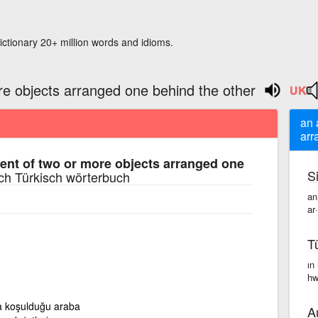
ictionary 20+ million words and idioms.
e objects arranged one behind the other
an 
arr
nt of two or more objects arranged one
S
ch Türkisch wörterbuch
an
ar
T
ın
hw
ına koşulduğu araba
A