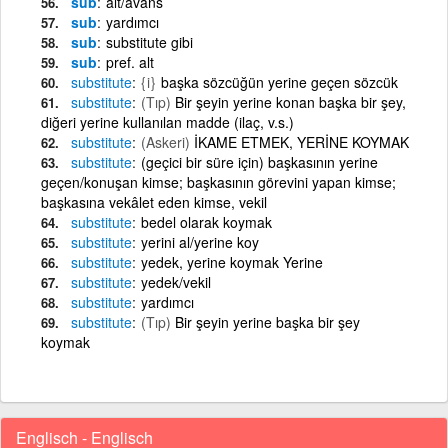
sub
alt/avans
sub
yardımcı
sub
substitute gibi
sub
pref. alt
substitute
{i}
başka sözcüğün yerine geçen sözcük
substitute
(Tıp)
Bir şeyin yerine konan başka bir şey,
diğeri yerine kullanılan madde (ilaç, v.s.)
substitute
(Askeri)
İKAME ETMEK, YERİNE KOYMAK
substitute
(geçici bir süre için) başkasının yerine
geçen/konuşan kimse; başkasının görevini yapan kimse;
başkasına vekâlet eden kimse, vekil
substitute
bedel olarak koymak
substitute
yerini al/yerine koy
substitute
yedek, yerine koymak Yerine
substitute
yedek/vekil
substitute
yardımcı
substitute
(Tıp)
Bir şeyin yerine başka bir şey
koymak
Englisch - Englisch