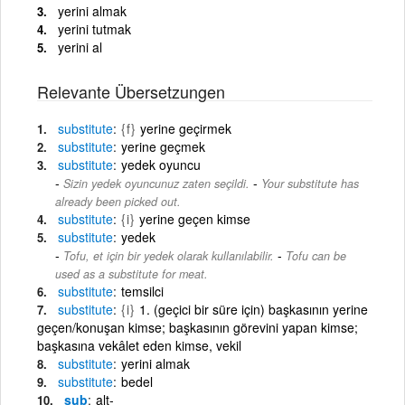
yerini almak
yerini tutmak
yerini al
Relevante Übersetzungen
substitute
{f}
yerine geçirmek
substitute
yerine geçmek
substitute
yedek oyuncu
-
Sizin yedek oyuncunuz zaten seçildi.
Your substitute has
already been picked out.
substitute
{i}
yerine geçen kimse
substitute
yedek
-
Tofu, et için bir yedek olarak kullanılabilir.
Tofu can be
used as a substitute for meat.
substitute
temsilci
substitute
{i}
1. (geçici bir süre için) başkasının yerine
geçen/konuşan kimse; başkasının görevini yapan kimse;
başkasına vekâlet eden kimse, vekil
substitute
yerini almak
substitute
bedel
sub
alt-