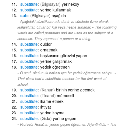
substitute
(Bilgisayar)
yerinekoy
substitute
yerine kullanmak
sub
(Bilgisayar)
aşağıda
Aşağıdaki sözcüklere adıl denir ve cümlede özne olarak
-
kullanılırlar. Onlar bir kişi veya nesne sunarlar.
The following
words are called pronouns and are used as the subject of a
sentence. They represent a person or a thing.
substitute
dublör
substitute
ornatmak
substitute
başkasının görevini yapan
substitute
yerine çalıştırmak
substitute
yedek öğretmen
-
O sınıf, okulun ilk haftası için bir yedek öğretmene sahipti.
That class had a substitute teacher for the first week of
school.
substitute
(Kanun)
birinin yerine geçmek
substitute
(Ticaret)
mümessil
substitute
ikame etmek
substitute
ihtiyat
substitute
yerine koyma
substitute
(Gıda)
yerine geçen
-
Profesör Rosa'nın yerine geçen öğretmen Arjantinlidir.
The