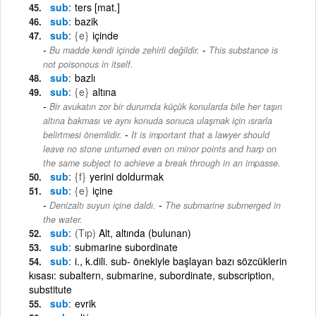
sub
ters [mat.]
sub
bazik
sub
{e}
içinde
-
Bu madde kendi içinde zehirli değildir.
This substance is
not poisonous in itself.
sub
bazlı
sub
{e}
altına
Bir avukatın zor bir durumda küçük konularda bile her taşın
altına bakması ve aynı konuda sonuca ulaşmak için ısrarla
-
belirtmesi önemlidir.
It is important that a lawyer should
leave no stone unturned even on minor points and harp on
the same subject to achieve a break through in an impasse.
sub
{f}
yerini doldurmak
sub
{e}
içine
-
Denizaltı suyun içine daldı.
The submarine submerged in
the water.
sub
(Tıp)
Alt, altında (bulunan)
sub
submarine subordinate
sub
i., k.dili. sub- önekiyle başlayan bazı sözcüklerin
kısası: subaltern, submarine, subordinate, subscription,
substitute
sub
evrik