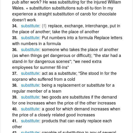
pub after work? He was substituting for the injured William
Wales. + substitution substitutions sub·sti·tu·tion In my
experience a straight substitution of carob for chocolate
doesn't work
substitute
{f}
replace, exchange, interchange, put in
the place of another; take the place of another
substitute
Put numbers into a formula Replace letters
with numbers in a formula
substitute
someone who takes the place of another
(as when things get dangerous or difficult); "the star had a
stand-in for dangerous scenes"; "we need extra
employees for summer fill-ins"
substitute
act as a substitute; "She stood in for the
soprano who suffered from a cold
substitute
being a replacement or substitute for a
regular member of a team
substitute
two goods are substitutes if the demand
for one increases when the price of the other increases
substitute
a good for which demand increases when
the price of a closely related good increases
substitute
products that can easily replace each
other
substitute
capable of substituting in any of several