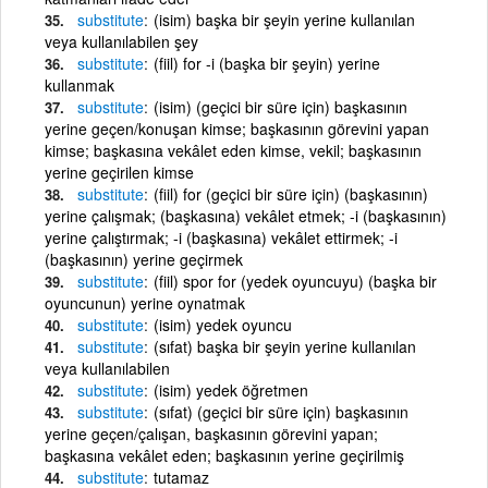
substitute
(isim) başka bir şeyin yerine kullanılan
veya kullanılabilen şey
substitute
(fiil) for -i (başka bir şeyin) yerine
kullanmak
substitute
(isim) (geçici bir süre için) başkasının
yerine geçen/konuşan kimse; başkasının görevini yapan
kimse; başkasına vekâlet eden kimse, vekil; başkasının
yerine geçirilen kimse
substitute
(fiil) for (geçici bir süre için) (başkasının)
yerine çalışmak; (başkasına) vekâlet etmek; -i (başkasının)
yerine çalıştırmak; -i (başkasına) vekâlet ettirmek; -i
(başkasının) yerine geçirmek
substitute
(fiil) spor for (yedek oyuncuyu) (başka bir
oyuncunun) yerine oynatmak
substitute
(isim) yedek oyuncu
substitute
(sıfat) başka bir şeyin yerine kullanılan
veya kullanılabilen
substitute
(isim) yedek öğretmen
substitute
(sıfat) (geçici bir süre için) başkasının
yerine geçen/çalışan, başkasının görevini yapan;
başkasına vekâlet eden; başkasının yerine geçirilmiş
substitute
tutamaz