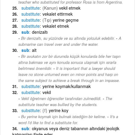
teacher who substituted for professor Rosa is from Argentina.
substitute
(Kanun)
vekil etmek
substitute
vekalet ettirmek
substitute
(Tıp)
yerine geçme
substitute
vekalet etmek
sub
denizaltı
-
Bir denizaltı, su yüzünde ve su altında yolculuk edebilir.
A
submarine can travel over and under the water.
sub
alt
Bir avukatın zor bir durumda küçük konularda bile her taşın
altına bakması ve aynı konuda sonuca ulaşmak için ısrarla
-
belirtmesi önemlidir.
It is important that a lawyer should
leave no stone unturned even on minor points and harp on
the same subject to achieve a break through in an impasse.
substitute
yerine koymak/kullanmak
substitute
vekil
-
Vekil öğretmen öğrenciler tarafından zulmedildi.
The
substitute teacher was bullied by the students.
substitute
{f}
yerine koy
-
Bu yerine koymak için bulmak istediğim bir kelime.
It's a
word I'd like to find a substitute for.
sub
okyanus veya deniz tabanının altındaki jeolojik
katmanları ifade eder