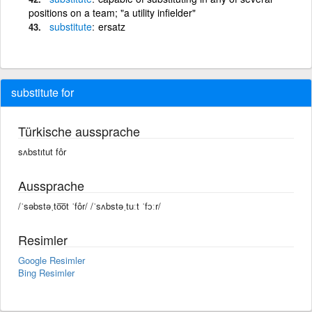
positions on a team; "a utility infielder"
substitute
ersatz
substitute for
Türkische aussprache
sʌbstıtut fôr
Aussprache
/ˈsəbstəˌto͞ot ˈfôr/ /ˈsʌbstəˌtuːt ˈfɔːr/
Resimler
Google Resimler
Bing Resimler