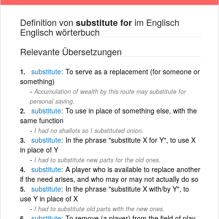
Definition von
im Englisch
substitute for
Englisch wörterbuch
Relevante Übersetzungen
substitute
To serve as a replacement (for someone or
something)
Accumulation of wealth by this route may substitute for
personal saving.
substitute
To use in place of something else, with the
same function
I had no shallots so I substituted onion.
substitute
In the phrase "substitute X for Y", to use X
in place of Y
I had to substitute new parts for the old ones.
substitute
A player who is available to replace another
if the need arises, and who may or may not actually do so
substitute
In the phrase "substitute X with/by Y", to
use Y in place of X
I had to substitute old parts with the new ones.
substitute
To remove (a player) from the field of play