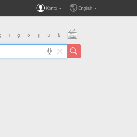
Konto
English
ç
ı
ğ
ö
ş
ü
â