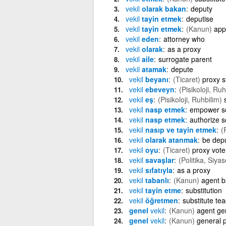
vekil
olarak bakan
deputy
vekil
tayin etmek
deputise
vekil
tayin etmek
(Kanun)
app
vekil
eden
attorney who
vekil
olarak
as a proxy
vekil
aile
surrogate parent
vekil
atamak
depute
vekil
beyanı
(Ticaret)
proxy 
vekil
ebeveyn
(Pisikoloji, Ruh
vekil
eş
(Pisikoloji, Ruhbilim)
vekil
nasp etmek
empower s
vekil
nasp etmek
authorize 
vekil
nasıp ve tayin etmek
(
vekil
olarak atanmak
be dep
vekil
oyu
(Ticaret)
proxy vote
vekil
savaşlar
(Politika, Siyas
vekil
sıfatıyla
as a proxy
vekil
tabanlı
(Kanun)
agent 
vekil
tayin etme
substitution
vekil
öğretmen
substitute te
genel
vekil
(Kanun)
agent ge
genel
vekil
(Kanun)
general 