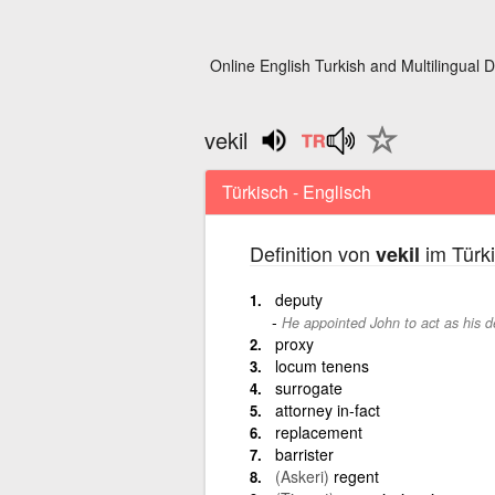
Online English Turkish and Multilingual D
vekil
Türkisch - Englisch
Definition von
im Türki
vekil
deputy
He appointed John to act as his d
proxy
locum tenens
surrogate
attorney in-fact
replacement
barrister
(Askeri)
regent