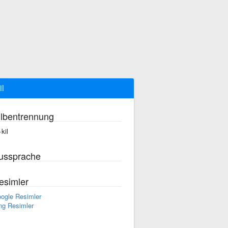
il
ilbentrennung
kil
ussprache
esimler
ogle Resimler
ng Resimler