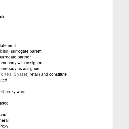
oint
statement
bilim)
surrogate parent
surrogate partner
omebody with assignee
somebody as assignee
Politika, Siyaset)
retain and constitute
uted
et)
proxy wars
based
acher
neral
proxy