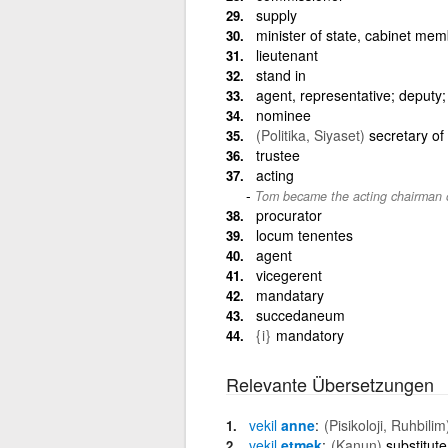
supply
minister of state, cabinet me
lieutenant
stand in
agent, representative; deputy;
nominee
(Politika, Siyaset)
secretary of 
trustee
acting
Tom became the acting chairman o
procurator
locum tenentes
agent
vicegerent
mandatary
succedaneum
{i}
mandatory
Relevante Übersetzungen
vekil
anne
(Pisikoloji, Ruhbilim
vekil
etmek
(Kanun)
substitute