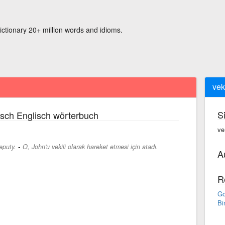
ictionary 20+ million words and idioms.
vek
S
sch Englisch wörterbuch
ve·
-
eputy.
O, John'u vekili olarak hareket etmesi için atadı.
A
R
Go
Bi