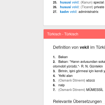
hususi
vekil
(Kanun)
special
hususi
vekil
(Ticaret)
private
kadın
vekil
administratrix
Türkisch - Türkisch
Definition von
im Türki
vekil
Bakan
Bakan: "Hanın avlusundan sokağa
otomobil yürüdü."- R. N. Güntekin
Birinin, işini görmesi için kendi 
Yetki alan
(Osmanlı Dönemi)
sözcü
naip
(Osmanlı Dönemi)
MÜMESSİL
Relevante Übersetzungen