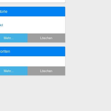
torie
kil
Mehr...
Löschen
oriten
Mehr...
Löschen