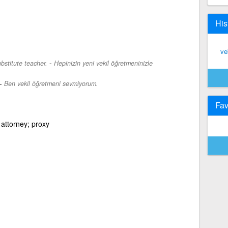
His
ve
-
bstitute teacher.
Hepinizin yeni vekil öğretmeninizle
-
Ben vekil öğretmeni sevmiyorum.
Fav
 attorney; proxy