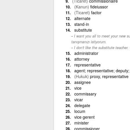
(Ticaret)
commissionaire
(Kanun)
fideiussor
(Ticaret)
factor
alternate
stand-in
substitute
I want you all to meet your new su
tanışmanızı istiyorum.
I don't like the substitute teacher.
administrator
attorney
representative
agent; representative; deputy;
(Hukuk)
proxy, representative
assignee
vice
commissary
vicar
delegate
locum
vice gerent
minister
commissioner