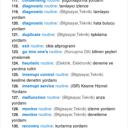
diagnostic
routine
tanılayıcı izlence
diagnostic
routine
(Bilgisayar,Teknik)
tamlayıcı
yordam
diagnostic
routine
(Bilgisayar,Teknik)
hata bulucu
yordam
duplicate
routine
(Bilgisayar,Teknik)
tıpkılama
yordamı
exit
routine
cikis altprogrami
go into one's
routine
(Konuşma Dili)
bilinen şeyleri
yinelemek
heuristic
routine
(Elektrik, Elektronik)
deneme ve
yanılma rutini
interrupt control
routine
(Bilgisayar,Teknik)
kesilme denetim yordamı
interrupt service
routine
(ISR) Kesme Hizmet
Yordamı
malfunction
routine
(Bilgisayar,Teknik)
arıza
yordamı
monitor
routine
(Bilgisayar,Teknik)
izleme yordamı
monitor
routine
(Bilgisayar,Teknik)
denetleme
yordamı
recovery
routine
kurtarma yordamı