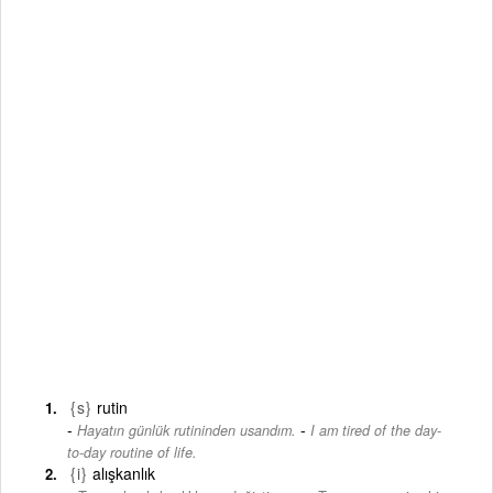
{s}
rutin
-
Hayatın günlük rutininden usandım.
I am tired of the day-
to-day routine of life.
{i}
alışkanlık