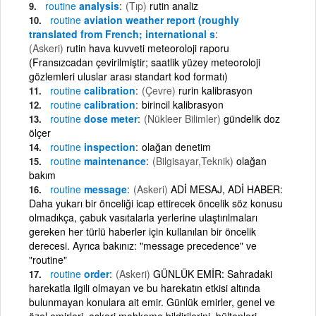
routine
analysis
(Tıp)
rutin analiz
routine
aviation weather report (roughly
translated from French; international s
(Askeri)
rutin hava kuvveti meteoroloji raporu
(Fransızcadan çevirilmiştir; saatlik yüzey meteoroloji
gözlemleri uluslar arası standart kod formatı)
routine
calibration
(Çevre)
rurin kalibrasyon
routine
calibration
birincil kalibrasyon
routine
dose meter
(Nükleer Bilimler)
gündelik doz
ölçer
routine
inspection
olağan denetim
routine
maintenance
(Bilgisayar,Teknik)
olağan
bakım
routine
message
(Askeri)
ADİ MESAJ, ADİ HABER:
Daha yukarı bir önceliği icap ettirecek öncelik söz konusu
olmadıkça, çabuk vasıtalarla yerlerine ulaştırılmaları
gereken her türlü haberler için kullanılan bir öncelik
derecesi. Ayrıca bakınız: "message precedence" ve
"routine"
routine
order
(Askeri)
GÜNLÜK EMİR: Sahradaki
harekatla ilgili olmayan ve bu harekatın etkisi altında
bulunmayan konulara ait emir. Günlük emirler, genel ve
özel emirleri, askeri mahkeme bildirilerini, bültenleri,