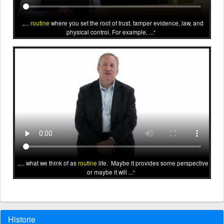
...
routine
where you set the root of trust, tamper evidence, law, and
physical control. For example, ...
... what we think of as
routine
life. Maybe it provides some perspective
or maybe it will ...
Historie