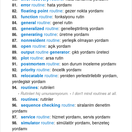
error
routine
hata yordamı
floating point
routine
gezer nokta yordamı
function
routine
fonksiyonu rutin
general
routine
genel rutin
generalized
routine
genelleştirilmiş yordam
generating
routine
üretme yordamı
nonresident
routine
yerleşik olmayan yordam
open
routine
açık yordam
output
routine
generator
çıktı yordamı üreteci
plot
routine
arsa rutin
postmortem
routine
son durum inceleme yordamı
priority
routine
öncelik yordamı
relocatable
routine
yeniden yerlestirilebilir yordam,
yerdegisir yordam
routines
rutinleri
-
Rutinleri hiç umursamıyorum.
I don't mind routines at all.
routines
rutinler
sequence checking
routine
siralanim denetim
yordamı
service
routine
hizmet yordamı, servis yordamı
simulator
routine
simülatör yordamı, benzeteç
yordamı