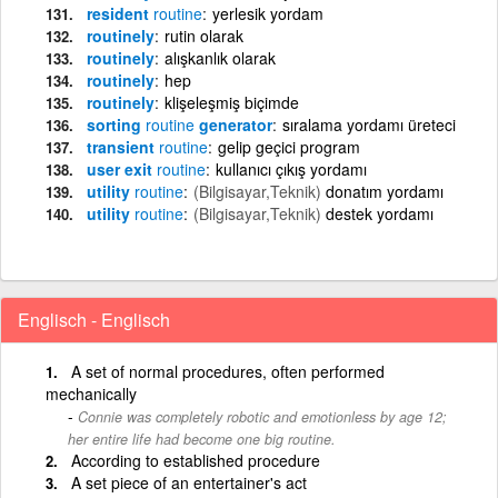
resident
routine
yerlesik yordam
routinely
rutin olarak
routinely
alışkanlık olarak
routinely
hep
routinely
klişeleşmiş biçimde
sorting
routine
generator
sıralama yordamı üreteci
transient
routine
gelip geçici program
user exit
routine
kullanıcı çıkış yordamı
utility
routine
(Bilgisayar,Teknik)
donatım yordamı
utility
routine
(Bilgisayar,Teknik)
destek yordamı
Englisch - Englisch
A set of normal procedures, often performed
mechanically
Connie was completely robotic and emotionless by age 12;
her entire life had become one big routine.
According to established procedure
A set piece of an entertainer's act