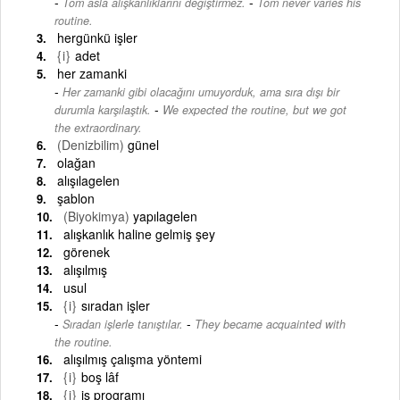
-
Tom asla alışkanlıklarını değiştirmez.
Tom never varies his
routine.
hergünkü işler
{i}
adet
her zamanki
Her zamanki gibi olacağını umuyorduk, ama sıra dışı bir
-
durumla karşılaştık.
We expected the routine, but we got
the extraordinary.
(Denizbilim)
günel
olağan
alışılagelen
şablon
(Biyokimya)
yapılagelen
alışkanlık haline gelmiş şey
görenek
alışılmış
usul
{i}
sıradan işler
-
Sıradan işlerle tanıştılar.
They became acquainted with
the routine.
alışılmış çalışma yöntemi
{i}
boş lâf
{i}
iş programı