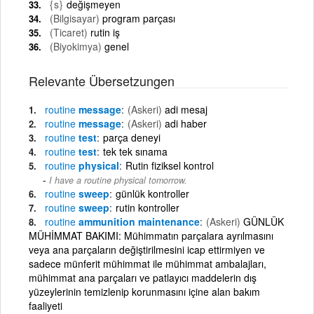
{s}
değişmeyen
(Bilgisayar)
program parçası
(Ticaret)
rutin iş
(Biyokimya)
genel
Relevante Übersetzungen
routine
message
(Askeri)
adi mesaj
routine
message
(Askeri)
adi haber
routine
test
parça deneyi
routine
test
tek tek sınama
routine
physical
Rutin fiziksel kontrol
I have a routine physical tomorrow.
routine
sweep
günlük kontroller
routine
sweep
rutin kontroller
routine
ammunition maintenance
(Askeri)
GÜNLÜK
MÜHİMMAT BAKIMI: Mühimmatın parçalara ayrılmasını
veya ana parçaların değiştirilmesini icap ettirmiyen ve
sadece münferit mühimmat ile mühimmat ambalajları,
mühimmat ana parçaları ve patlayıcı maddelerin dış
yüzeylerinin temizlenip korunmasını içine alan bakım
faaliyeti