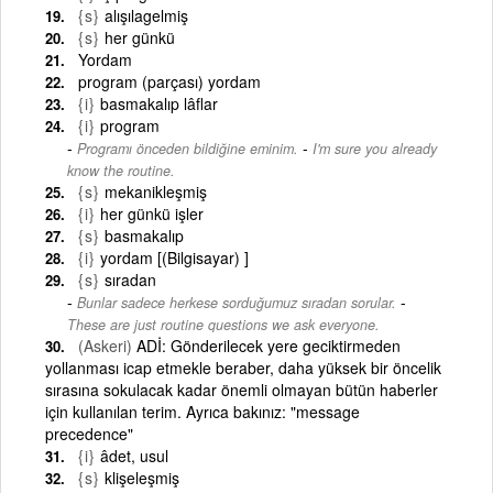
{s}
alışılagelmiş
{s}
her günkü
Yordam
program (parçası) yordam
{i}
basmakalıp lâflar
{i}
program
-
Programı önceden bildiğine eminim.
I'm sure you already
know the routine.
{s}
mekanikleşmiş
{i}
her günkü işler
{s}
basmakalıp
{i}
yordam [(Bilgisayar) ]
{s}
sıradan
-
Bunlar sadece herkese sorduğumuz sıradan sorular.
These are just routine questions we ask everyone.
(Askeri)
ADİ: Gönderilecek yere geciktirmeden
yollanması icap etmekle beraber, daha yüksek bir öncelik
sırasına sokulacak kadar önemli olmayan bütün haberler
için kullanılan terim. Ayrıca bakınız: "message
precedence"
{i}
âdet, usul
{s}
klişeleşmiş