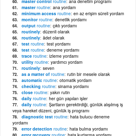
master control
routine
ana denetim programı
master
routine
ana yordam
minimum access
routine
en az erişim süreli yordam
monitor
routine
denetlik yordamı
output
routine
çıktı yordamı
routinely
düzenli olarak
routinely
âdet olarak
test
routine
test yordamı
test
routine
deneme yordamı
trace
routine
izleme yordamı
utility
routine
yardımcı yordam
routinely
seven
as a matter of
routine
rutin bir mesele olarak
automatic
routine
otomatik yordam
checking
routine
sinama yordamı
close
routine
yakın rutin
daily
routine
her gün yapılan işler
daily
routine
Şartların gerektirdiği, günlük alışılmış iş
veya hareket düzeni, günlük iş programı
diagnostic test
routine
hata bulucu deneme
yordamı
error detection
routine
hata bulma yordamı
error recovery
routine
hata kurtarma yordamı