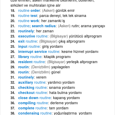
sirküleri ve muhtıraları içine alır
routine
order
(Askeri)
günlük emir
routine
test
parca deneyi, tek tek sinama
routine
work
her zamanki iş
routine
; search radius
(Askeri)
rutin; arama yarıçapı
routinely
her zaman
executive
routine
(Bilgisayar)
yürütücü altprogram
exit
routine
(Bilgisayar)
çıkış altprogramı
input
routine
giriş yordamı
interrupt service
routine
kesme hizmet yordamı
library
routine
kitaplık programı
resident
routine
(Bilgisayar)
yerleşik altprogram
routin
(Denizbilim)
yapılagelen
routin
(Denizbilim)
günel
routinely
verem
auxiliary
routine
yardımcı yordam
checking
routine
sınama yordamı
checkout
routine
hata bulma yordamı
close down
routine
kapanış yordamı
compiling
routine
derleme yordamı
complete
routine
tam yordam
condensing
routine
yoğunlaştırma yordamı