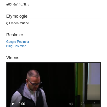
/ro͞oˈtēn/ /ruːˈtiːn/
Etymologie
() French routine
Resimler
Google Resimler
Bing Resimler
Videos