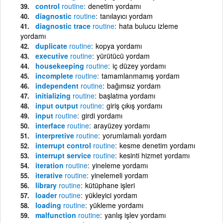
control
routine
denetim yordamı
diagnostic
routine
tanılayıcı yordam
diagnostic trace
routine
hata bulucu izleme
yordamı
duplicate
routine
kopya yordamı
executive
routine
yürütücü yordam
housekeeping
routine
iç düzey yordamı
incomplete
routine
tamamlanmamış yordam
independent
routine
bağımsız yordam
initializing
routine
başlatma yordamı
input output
routine
giriş çıkış yordamı
input
routine
girdi yordamı
interface
routine
arayüzey yordamı
interpretive
routine
yorumlamalı yordam
interrupt control
routine
kesme denetim yordamı
interrupt service
routine
kesinti hizmet yordamı
iteration
routine
yineleme yordamı
iterative
routine
yinelemeli yordam
library
routine
kütüphane işleri
loader
routine
yükleyici yordam
loading
routine
yükleme yordamı
malfunction
routine
yanlış işlev yordamı