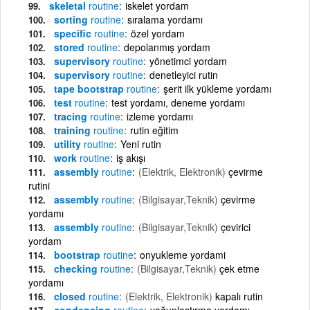
skeletal
routine
iskelet yordam
sorting
routine
sıralama yordamı
specific
routine
özel yordam
stored
routine
depolanmış yordam
supervisory
routine
yönetimci yordam
supervisory
routine
denetleyici rutin
tape bootstrap
routine
şerit ilk yükleme yordamı
test
routine
test yordamı, deneme yordamı
tracing
routine
izleme yordamı
training
routine
rutin eğitim
utility
routine
Yeni rutin
work
routine
iş akışı
assembly
routine
(Elektrik, Elektronik)
çevirme
rutini
assembly
routine
(Bilgisayar,Teknik)
çevirme
yordamı
assembly
routine
(Bilgisayar,Teknik)
çevirici
yordam
bootstrap
routine
onyukleme yordami
checking
routine
(Bilgisayar,Teknik)
çek etme
yordamı
closed
routine
(Elektrik, Elektronik)
kapalı rutin
condensing
routine
yoğunlaştırma yordamı