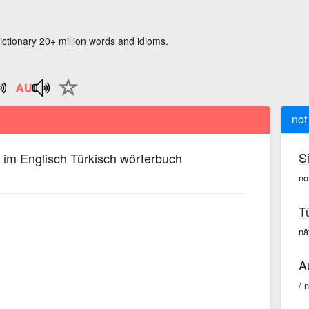
ictionary 20+ million words and idioms.
not
S
im Englisch Türkisch wörterbuch
no
T
nä
A
/ˈn