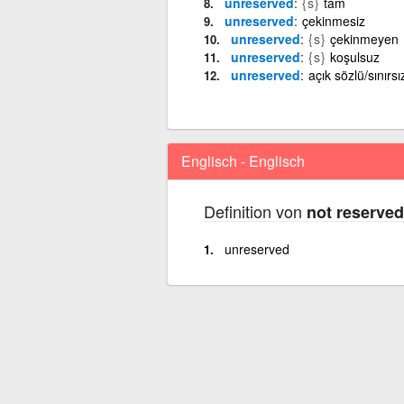
unreserved
{s}
tam
unreserved
çekinmesiz
unreserved
{s}
çekinmeyen
unreserved
{s}
koşulsuz
unreserved
açık sözlü/sınırsı
Englisch - Englisch
Definition von
not reserved
unreserved