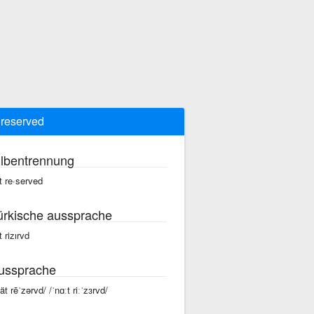
 reserved
ilbentrennung
t re·served
ürkische aussprache
t rizırvd
ussprache
ät rēˈzərvd/ /ˈnɑːt riːˈzɜrvd/