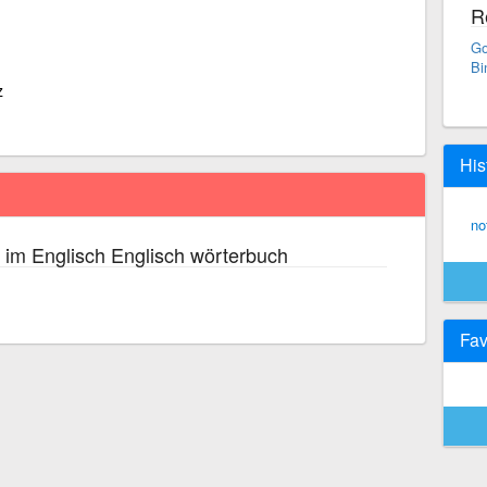
R
Go
Bi
z
His
no
im Englisch Englisch wörterbuch
Fav