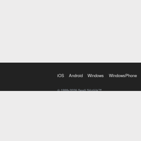
iOS
Android
Windows
WindowsPhone
© 1999-2026 Sesli Sözlük™
20 dilde online sözlük. 20 milyondan fazla sözcük ve anl
kelimesi. Yazım Türkçeleştirici ile hatalı Türkçe metinl
İngilizce kelime haznenizi arttıracak kelime oyunları. 
seslendirilişini otomatik dinlemek için ayarlardan isteğin