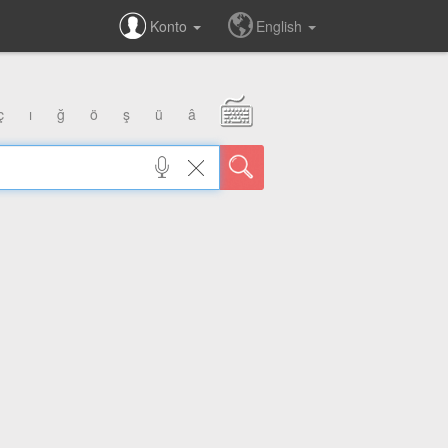
Konto
English
ç
ı
ğ
ö
ş
ü
â