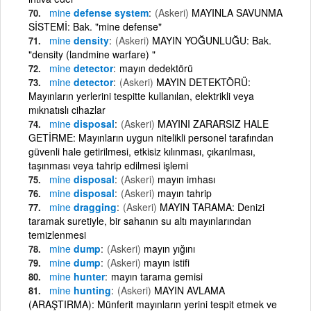
mine
defense system
(Askeri)
MAYINLA SAVUNMA
SİSTEMİ: Bak. "mine defense"
mine
density
(Askeri)
MAYIN YOĞUNLUĞU: Bak.
"density (landmine warfare) "
mine
detector
mayın dedektörü
mine
detector
(Askeri)
MAYIN DETEKTÖRÜ:
Mayınların yerlerini tespitte kullanılan, elektrikli veya
mıknatıslı cihazlar
mine
disposal
(Askeri)
MAYINI ZARARSIZ HALE
GETİRME: Mayınların uygun nitelikli personel tarafından
güvenli hale getirilmesi, etkisiz kılınması, çıkarılması,
taşınması veya tahrip edilmesi işlemi
mine
disposal
(Askeri)
mayın imhası
mine
disposal
(Askeri)
mayın tahrip
mine
dragging
(Askeri)
MAYIN TARAMA: Denizi
taramak suretiyle, bir sahanın su altı mayınlarından
temizlenmesi
mine
dump
(Askeri)
mayın yığını
mine
dump
(Askeri)
mayın istifi
mine
hunter
mayın tarama gemisi
mine
hunting
(Askeri)
MAYIN AVLAMA
(ARAŞTIRMA): Münferit mayınların yerini tespit etmek ve