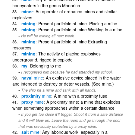
honeyeaters in the genus Manorina
miner
An operator of ordnance mines and similar
explosives
mining
Present participle of mine. Placing a mine
mining
Present participle of mine Working in a mine
He will be mining all next week.
mining
Present participle of mine Extracting
resources
mining
The activity of placing explosives
underground, rigged to explode
my
Belonging to me
I recognised him because he had attended my school.
naval
mine
An explosive device placed in the water
and intended to destroy or deter vessels. (See mine.)
The ship hit a mine and sank with all hands.
proximity
mine
A mine with a proximity fuse
proxy
mine
A proximity mine; a mine that explodes
when something approaches within a certain distance
If you get too close it'll trigger. Shoot it from a safe distance
and it will blow up. Leave the room and go through the door
that was previously protected by a proxy mine.
salt
mine
Any laborious work, especially in a