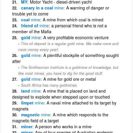
MY
Motor Yacht - diesel-driven yacht
canary in a coal
mine
A warning of danger or
trouble yet to come
coal
mine
A mine from which coal is mined
friend of
mine
a personal friend who is not a
member of the Mafia
gold
mine
A very profitable economic venture
This oil deposit is a regular gold mine. We make more and
more money every year!.
gold
mine
A plentiful stockpile of something sought
after
The Smithsonian Institute is a goldmine of knowledge, but
like most mines, you have to dig for the good stuff.
gold
mine
A mine for gold ore or metal
South Africa has many goldmines.
land
mine
A mine that is placed on land and
designed to explode when stepped upon or touched
limpet
mine
A naval mine attached to its target by
magnets
magnetic
mine
A mine which responds to the
magnetic field of a target
miner
A person who works in a mine
miner
Any of four species of Australian endemic