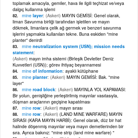
toplamak amacıyla, gemiler, hava ile ilgili teçhizat ve/veya
dalgıç kullanma işlemi
mine
layer
(Askeri)
MAYIN GEMİSİ: Genel olarak,
liman Savunma birliği tarafından işletilen ve mayın
dökmek, limanlara çelik ağ germek ve benzeri savunma
işlerini yapmakta kullanılan tekne. Buna eskiden "mine
planter" denirdi
mine
neutralization system (USN); mission needs
statement
(Askeri)
mayın imha sistemi (Birleşik Devletler Deniz
Kuvvetleri (USN)); görev ihtiyaç beyannamesi
mine
of information
ayaklı kütüphane
mine
planter
(Askeri)
MAYIN GEMİSİ: Bak. "mine
layer"
mine
road block
(Askeri)
MAYINLA YOL KAPAMASI:
Bir yolun, genişliğine yerleştirilmiş mayınlar vasıtasıyla,
düşman araçlarının geçişine kapatılması
mine
row
(Askeri)
mayın sırası
mine
row
(Askeri)
(LAND MINE WARFARE) MAYIN
SIRASI (KARA MAYIN HARBİ): Genel olarak, düz bir hat
halinde döşenmiş mayınlar veya mayın demetlerinden bir
sıra. Ayrıca bakınız: "mine strip (land mine warfare) "