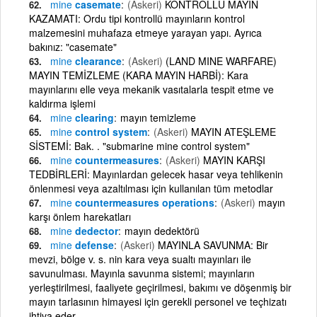
mine
casemate
(Askeri)
KONTROLLÜ MAYIN
KAZAMATI: Ordu tipi kontrollü mayınların kontrol
malzemesini muhafaza etmeye yarayan yapı. Ayrıca
bakınız: "casemate"
mine
clearance
(Askeri)
(LAND MINE WARFARE)
MAYIN TEMİZLEME (KARA MAYIN HARBİ): Kara
mayınlarını elle veya mekanik vasıtalarla tespit etme ve
kaldırma işlemi
mine
clearing
mayın temizleme
mine
control system
(Askeri)
MAYIN ATEŞLEME
SİSTEMİ: Bak. . "submarine mine control system"
mine
countermeasures
(Askeri)
MAYIN KARŞI
TEDBİRLERİ: Mayınlardan gelecek hasar veya tehlikenin
önlenmesi veya azaltılması için kullanılan tüm metodlar
mine
countermeasures operations
(Askeri)
mayın
karşı önlem harekatları
mine
dedector
mayın dedektörü
mine
defense
(Askeri)
MAYINLA SAVUNMA: Bir
mevzi, bölge v. s. nin kara veya sualtı mayınları ile
savunulması. Mayınla savunma sistemi; mayınların
yerleştirilmesi, faaliyete geçirilmesi, bakımı ve döşenmiş bir
mayın tarlasının himayesi için gerekli personel ve teçhizatı
ihtiva eder