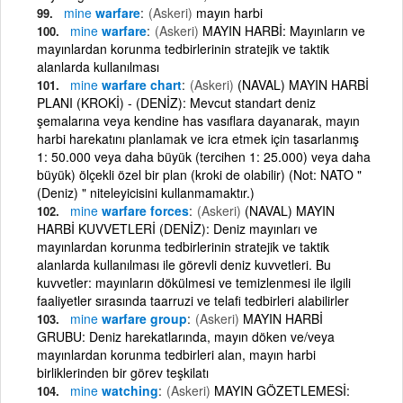
mine
warfare
(Askeri)
mayın harbi
mine
warfare
(Askeri)
MAYIN HARBİ: Mayınların ve
mayınlardan korunma tedbirlerinin stratejik ve taktik
alanlarda kullanılması
mine
warfare chart
(Askeri)
(NAVAL) MAYIN HARBİ
PLANI (KROKİ) - (DENİZ): Mevcut standart deniz
şemalarına veya kendine has vasıflara dayanarak, mayın
harbi harekatını planlamak ve icra etmek için tasarlanmış
1: 50.000 veya daha büyük (tercihen 1: 25.000) veya daha
büyük) ölçekli özel bir plan (kroki de olabilir) (Not: NATO "
(Deniz) " niteleyicisini kullanmamaktır.)
mine
warfare forces
(Askeri)
(NAVAL) MAYIN
HARBİ KUVVETLERİ (DENİZ): Deniz mayınları ve
mayınlardan korunma tedbirlerinin stratejik ve taktik
alanlarda kullanılması ile görevli deniz kuvvetleri. Bu
kuvvetler: mayınların dökülmesi ve temizlenmesi ile ilgili
faaliyetler sırasında taarruzi ve telafi tedbirleri alabilirler
mine
warfare group
(Askeri)
MAYIN HARBİ
GRUBU: Deniz harekatlarında, mayın döken ve/veya
mayınlardan korunma tedbirleri alan, mayın harbi
birliklerinden bir görev teşkilatı
mine
watching
(Askeri)
MAYIN GÖZETLEMESİ: