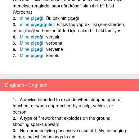
menekşe renginde, sapı dört köşeli olan ıtırlı bir bitki
(Verbena)
mine
çiçeği
Bu bitkinin çiçeği
mine
çiçeğigiller
Bitişik taç yapraklı iki çeneklilerden,
mine çiçeği ve benzeri türleri içine alan bir bitki familyası
Mine
çiçeği
vervain
Mine
çiçeği
verbena
Mine
çiçeği
verveine
Mine
çiçeği
kanotu
Englisch - Englisch
A device intended to explode when stepped upon or
touched, or when approached by a ship, vehicle, or
person
A type of firework that explodes on the ground,
shooting sparks upward
Non-premodifying possessive case of I. My; belonging
to me; that which belongs to me