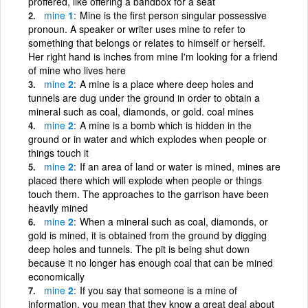
proffered, like offering a bandbox for a seat
mine
1
Mine is the first person singular possessive
pronoun. A speaker or writer uses mine to refer to
something that belongs or relates to himself or herself.
Her right hand is inches from mine I'm looking for a friend
of mine who lives here
mine
2
A mine is a place where deep holes and
tunnels are dug under the ground in order to obtain a
mineral such as coal, diamonds, or gold. coal mines
mine
2
A mine is a bomb which is hidden in the
ground or in water and which explodes when people or
things touch it
mine
2
If an area of land or water is mined, mines are
placed there which will explode when people or things
touch them. The approaches to the garrison have been
heavily mined
mine
2
When a mineral such as coal, diamonds, or
gold is mined, it is obtained from the ground by digging
deep holes and tunnels. The pit is being shut down
because it no longer has enough coal that can be mined
economically
mine
2
If you say that someone is a mine of
information, you mean that they know a great deal about