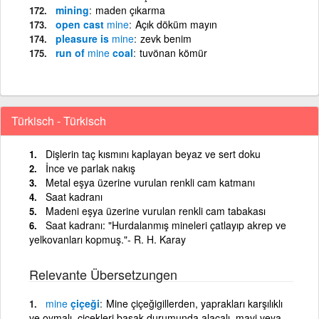
mining
maden çıkarma
open cast
mine
Açık döküm mayın
pleasure is
mine
zevk benim
run of
mine
coal
tuvönan kömür
Türkisch - Türkisch
Dişlerin taç kısmını kaplayan beyaz ve sert doku
İnce ve parlak nakış
Metal eşya üzerine vurulan renkli cam katmanı
Saat kadranı
Madeni eşya üzerine vurulan renkli cam tabakası
Saat kadranı: "Hurdalanmış mineleri çatlayıp akrep ve
yelkovanları kopmuş."- R. H. Karay
Relevante Übersetzungen
mine
çiçeği
Mine çiçeğigillerden, yaprakları karşılıklı
ve oymalı, çiçekleri başak durumunda alacalı, mavi veya