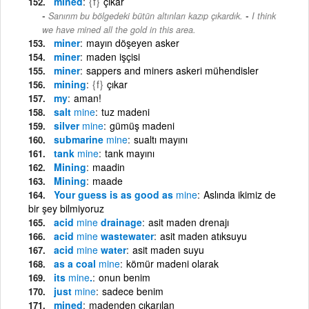
mined
{f}
çıkar
-
Sanırım bu bölgedeki bütün altınları kazıp çıkardık.
I think
we have mined all the gold in this area.
miner
mayın döşeyen asker
miner
maden işçisi
miner
sappers and miners askeri mühendisler
mining
{f}
çıkar
my
aman!
salt
mine
tuz madeni
silver
mine
gümüş madeni
submarine
mine
sualtı mayını
tank
mine
tank mayını
Mining
maadin
Mining
maade
Your guess is as good as
mine
Aslında ikimiz de
bir şey bilmiyoruz
acid
mine
drainage
asit maden drenajı
acid
mine
wastewater
asit maden atıksuyu
acid
mine
water
asit maden suyu
as a coal
mine
kömür madeni olarak
its
mine
.
onun benim
just
mine
sadece benim
mined
madenden çıkarılan