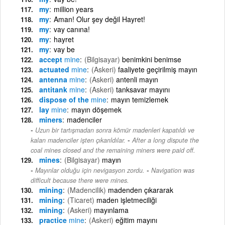
my
million years
my
Aman! Olur şey değil Hayret!
my
vay canına!
my
hayret
my
vay be
accept
mine
(Bilgisayar)
benimkini benimse
actuated
mine
(Askeri)
faaliyete geçirilmiş mayın
antenna
mine
(Askeri)
antenli mayın
antitank
mine
(Askeri)
tanksavar mayını
dispose of the
mine
mayın temizlemek
lay
mine
mayın döşemek
miners
madenciler
Uzun bir tartışmadan sonra kömür madenleri kapatıldı ve
-
kalan madenciler işten çıkarıldılar.
After a long dispute the
coal mines closed and the remaining miners were paid off.
mines
(Bilgisayar)
mayın
-
Mayınlar olduğu için nevigasyon zordu.
Navigation was
difficult because there were mines.
mining
(Madencilik)
madenden çıkararak
mining
(Ticaret)
maden işletmeciliği
mining
(Askeri)
mayınlama
practice
mine
(Askeri)
eğitim mayını