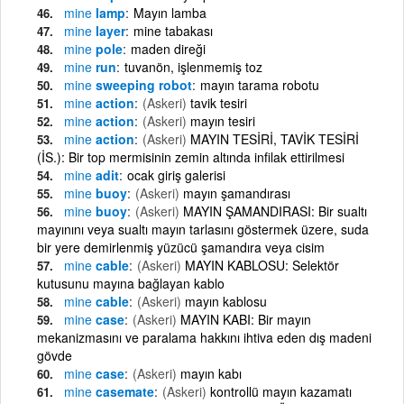
mine
lamp
Mayın lamba
mine
layer
mine tabakası
mine
pole
maden direği
mine
run
tuvanön, işlenmemiş toz
mine
sweeping robot
mayın tarama robotu
mine
action
(Askeri)
tavik tesiri
mine
action
(Askeri)
mayın tesiri
mine
action
(Askeri)
MAYIN TESİRİ, TAVİK TESİRİ
(İS.): Bir top mermisinin zemin altında infilak ettirilmesi
mine
adit
ocak giriş galerisi
mine
buoy
(Askeri)
mayın şamandırası
mine
buoy
(Askeri)
MAYIN ŞAMANDIRASI: Bir sualtı
mayınını veya sualtı mayın tarlasını göstermek üzere, suda
bir yere demirlenmiş yüzücü şamandıra veya cisim
mine
cable
(Askeri)
MAYIN KABLOSU: Selektör
kutusunu mayına bağlayan kablo
mine
cable
(Askeri)
mayın kablosu
mine
case
(Askeri)
MAYIN KABI: Bir mayın
mekanizmasını ve paralama hakkını ihtiva eden dış madeni
gövde
mine
case
(Askeri)
mayın kabı
mine
casemate
(Askeri)
kontrollü mayın kazamatı