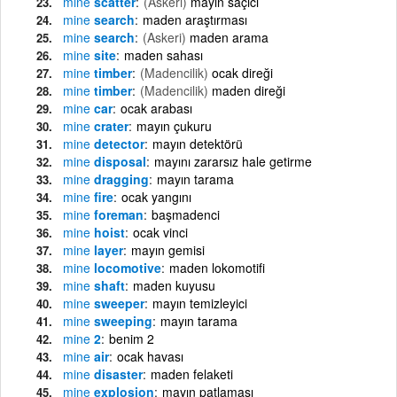
mine
scatter
(Askeri)
mayın saçıcı
mine
search
maden araştırması
mine
search
(Askeri)
maden arama
mine
site
maden sahası
mine
timber
(Madencilik)
ocak direği
mine
timber
(Madencilik)
maden direği
mine
car
ocak arabası
mine
crater
mayın çukuru
mine
detector
mayın detektörü
mine
disposal
mayını zararsız hale getirme
mine
dragging
mayın tarama
mine
fire
ocak yangını
mine
foreman
başmadenci
mine
hoist
ocak vinci
mine
layer
mayın gemisi
mine
locomotive
maden lokomotifi
mine
shaft
maden kuyusu
mine
sweeper
mayın temizleyici
mine
sweeping
mayın tarama
mine
2
benim 2
mine
air
ocak havası
mine
disaster
maden felaketi
mine
explosion
mayın patlaması