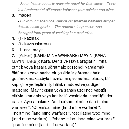
-
Senin fikrinle benimki arasında temel bir fark vardır.
There
is a fundamental difference between your opinion and mine.
maden
Bir kömür madeninde yıllarca çalışmaktan hastanın akciğer
-
dokusu hasar gördü.
The patient's lung tissue was
damaged from years of working in a coal mine.
{f}
kazmak
{f}
kazıp çıkarmak
{i}
ask. mayın
(Askeri)
(LAND MINE WARFARE) MAYIN (KARA
MAYIN HARBİ): Kara, Deniz ve Hava araçlarını imha
etmek veya hasara uğratmak; personeli yaralamak,
öldürmek veya başka bir şekilde iş göremez hale
getirmek maksadıyla hazırlanmış ve normal olarak, bir
kap içine yerleştirilmiş infilak maddesi veya diğer
malzeme. Mayın; cisim veya şahsın üzerinde yaptığı
etkiyle, zamanla veya kontrollü vasıtalarla, kendiliğinden
patlar. Ayrıca bakınız: "antipersonnel mine (land mine
warfare) ", "Chemical mine (land mine warfare) ",
"inertmine (land mine warfare) ", "oscillating type mine
(land mine warfare) ", "phony mine (land mine warfare) ",
"practice mine (land mine warfare)"