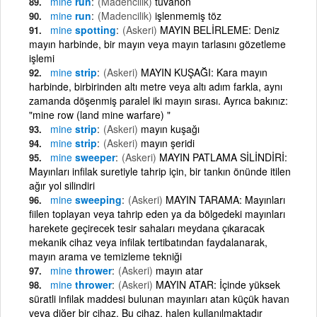
mine
run
(Madencilik)
tuvanön
mine
run
(Madencilik)
işlenmemiş töz
mine
spotting
(Askeri)
MAYIN BELİRLEME: Deniz
mayın harbinde, bir mayın veya mayın tarlasını gözetleme
işlemi
mine
strip
(Askeri)
MAYIN KUŞAĞI: Kara mayın
harbinde, birbirinden altı metre veya altı adım farkla, aynı
zamanda döşenmiş paralel iki mayın sırası. Ayrıca bakınız:
"mine row (land mine warfare) "
mine
strip
(Askeri)
mayın kuşağı
mine
strip
(Askeri)
mayın şeridi
mine
sweeper
(Askeri)
MAYIN PATLAMA SİLİNDİRİ:
Mayınları infilak suretiyle tahrip için, bir tankın önünde itilen
ağır yol silindiri
mine
sweeping
(Askeri)
MAYIN TARAMA: Mayınları
fiilen toplayan veya tahrip eden ya da bölgedeki mayınları
harekete geçirecek tesir sahaları meydana çıkaracak
mekanik cihaz veya infilak tertibatından faydalanarak,
mayın arama ve temizleme tekniği
mine
thrower
(Askeri)
mayın atar
mine
thrower
(Askeri)
MAYIN ATAR: İçinde yüksek
süratli infilak maddesi bulunan mayınları atan küçük havan
veya diğer bir cihaz. Bu cihaz, halen kullanılmaktadır