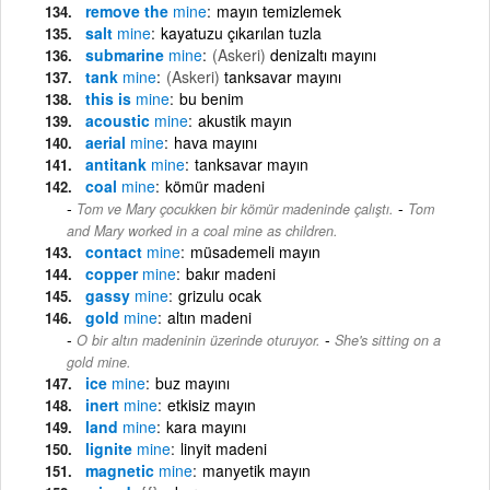
remove the
mine
mayın temizlemek
salt
mine
kayatuzu çıkarılan tuzla
submarine
mine
(Askeri)
denizaltı mayını
tank
mine
(Askeri)
tanksavar mayını
this is
mine
bu benim
acoustic
mine
akustik mayın
aerial
mine
hava mayını
antitank
mine
tanksavar mayın
coal
mine
kömür madeni
-
Tom ve Mary çocukken bir kömür madeninde çalıştı.
Tom
and Mary worked in a coal mine as children.
contact
mine
müsademeli mayın
copper
mine
bakır madeni
gassy
mine
grizulu ocak
gold
mine
altın madeni
-
O bir altın madeninin üzerinde oturuyor.
She's sitting on a
gold mine.
ice
mine
buz mayını
inert
mine
etkisiz mayın
land
mine
kara mayını
lignite
mine
linyit madeni
magnetic
mine
manyetik mayın