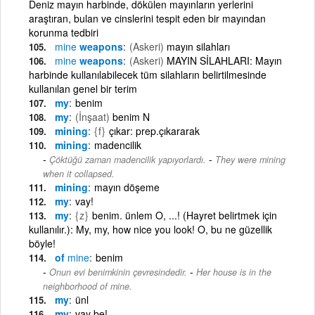
Deniz mayın harbinde, dökülen mayınların yerlerini
araştıran, bulan ve cinslerini tespit eden bir mayından
korunma tedbiri
mine
weapons
(Askeri)
mayın silahları
mine
weapons
(Askeri)
MAYIN SİLAHLARI: Mayın
harbinde kullanılabilecek tüm silahların belirtilmesinde
kullanılan genel bir terim
my
benim
my
(İnşaat)
benim N
mining
{f}
çıkar: prep.çıkararak
mining
madencilik
-
Çöktüğü zaman madencilik yapıyorlardı.
They were mining
when it collapsed.
mining
mayın döşeme
my
vay!
my
{z}
benim. ünlem O, ...! (Hayret belirtmek için
kullanılır.): My, my, how nice you look! O, bu ne güzellik
böyle!
of
mine
benim
-
Onun evi benimkinin çevresindedir.
Her house is in the
neighborhood of mine.
my
ünl
my
vay be!