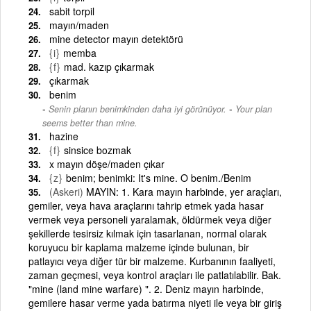
sabit torpil
mayın/maden
mine detector mayın detektörü
{i}
memba
{f}
mad. kazıp çıkarmak
çıkarmak
benim
-
Senin planın benimkinden daha iyi görünüyor.
Your plan
seems better than mine.
hazine
{f}
sinsice bozmak
x mayın döşe/maden çıkar
{z}
benim; benimki: It's mine. O benim./Benim
(Askeri)
MAYIN: 1. Kara mayın harbinde, yer araçları,
gemiler, veya hava araçlarını tahrip etmek yada hasar
vermek veya personeli yaralamak, öldürmek veya diğer
şekillerde tesirsiz kılmak için tasarlanan, normal olarak
koruyucu bir kaplama malzeme içinde bulunan, bir
patlayıcı veya diğer tür bir malzeme. Kurbanının faaliyeti,
zaman geçmesi, veya kontrol araçları ile patlatılabilir. Bak.
"mine (land mine warfare) ". 2. Deniz mayın harbinde,
gemilere hasar verme yada batırma niyeti ile veya bir giriş