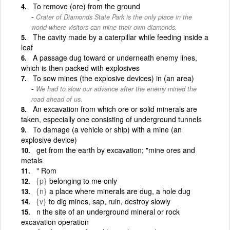
To remove (ore) from the ground
Crater of Diamonds State Park is the only place in the
world where visitors can mine their own diamonds.
The cavity made by a caterpillar while feeding inside a
leaf
A passage dug toward or underneath enemy lines,
which is then packed with explosives
To sow mines (the explosive devices) in (an area)
We had to slow our advance after the enemy mined the
road ahead of us.
An excavation from which ore or solid minerals are
taken, especially one consisting of underground tunnels
To damage (a vehicle or ship) with a mine (an
explosive device)
get from the earth by excavation; "mine ores and
metals
" Rom
{p}
belonging to me only
{n}
a place where minerals are dug, a hole dug
{v}
to dig mines, sap, ruin, destroy slowly
n the site of an underground mineral or rock
excavation operation