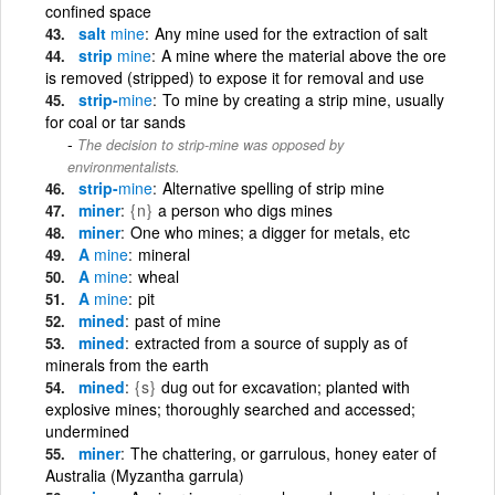
confined space
salt
mine
Any mine used for the extraction of salt
strip
mine
A mine where the material above the ore
is removed (stripped) to expose it for removal and use
strip-
mine
To mine by creating a strip mine, usually
for coal or tar sands
The decision to strip-mine was opposed by
environmentalists.
strip-
mine
Alternative spelling of strip mine
miner
{n}
a person who digs mines
miner
One who mines; a digger for metals, etc
A
mine
mineral
A
mine
wheal
A
mine
pit
mined
past of mine
mined
extracted from a source of supply as of
minerals from the earth
mined
{s}
dug out for excavation; planted with
explosive mines; thoroughly searched and accessed;
undermined
miner
The chattering, or garrulous, honey eater of
Australia (Myzantha garrula)