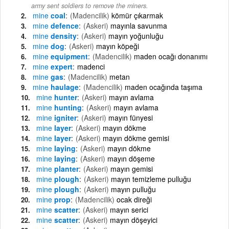
army sent soldiers to remove the miners.
mine
coal
(Madencilik)
kömür çıkarmak
mine
defence
(Askeri)
mayınla savunma
mine
density
(Askeri)
mayın yoğunluğu
mine
dog
(Askeri)
mayın köpeği
mine
equipment
(Madencilik)
maden ocağı donanımı
mine
expert
madenci
mine
gas
(Madencilik)
metan
mine
haulage
(Madencilik)
maden ocağında taşıma
mine
hunter
(Askeri)
mayın avlama
mine
hunting
(Askeri)
mayın avlama
mine
igniter
(Askeri)
mayın fünyesi
mine
layer
(Askeri)
mayın dökme
mine
layer
(Askeri)
mayın dökme gemisi
mine
laying
(Askeri)
mayın dökme
mine
laying
(Askeri)
mayın döşeme
mine
planter
(Askeri)
mayın gemisi
mine
plough
(Askeri)
mayın temizleme pulluğu
mine
plough
(Askeri)
mayın pulluğu
mine
prop
(Madencilik)
ocak direği
mine
scatter
(Askeri)
mayın serici
mine
scatter
(Askeri)
mayın döşeyici