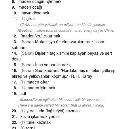
maden ocağını işletmek
maden ocağı
mayın döşemek
{f}
çıkar
-
Çin'de her gün yaklaşık on milyon ton kömür çıkartılır.
About ten million tons of coal are mined every day in China.
(maden/vb.) çıkarmak
(Sanat)
Metal eşya üzerine vurulan renkli cam
katmanı
(Sanat)
Dişlerin taç kısmını kaplayan beyaz ve sert
doku
(Sanat)
İnce ve parlak nakış
(Sanat)
Saat kadranı: "Hurdalanmış mineleri çatlayıp
akrep ve yelkovanları kopmuş."- R. H. Karay
{f}
maden çıkar
{f}
maden işletmek
adl
-
Madencilik ile ilgili olan Minecraft adlı bir oyun var.
There’s a game called Minecraft that is about mining.
{f}
yeraltında (lağım/yol) kazmak
kazıp çıkarmak yeraltı
{f}
tünel kazmak
{i}
torpil