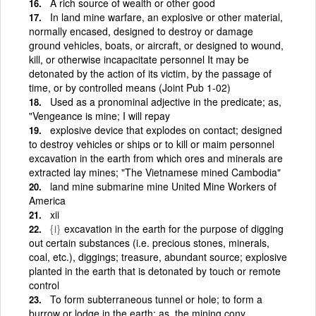
A rich source of wealth or other good
In land mine warfare, an explosive or other material,
normally encased, designed to destroy or damage
ground vehicles, boats, or aircraft, or designed to wound,
kill, or otherwise incapacitate personnel It may be
detonated by the action of its victim, by the passage of
time, or by controlled means (Joint Pub 1-02)
Used as a pronominal adjective in the predicate; as,
"Vengeance is mine; I will repay
explosive device that explodes on contact; designed
to destroy vehicles or ships or to kill or maim personnel
excavation in the earth from which ores and minerals are
extracted lay mines; "The Vietnamese mined Cambodia"
land mine submarine mine United Mine Workers of
America
xii
{i}
excavation in the earth for the purpose of digging
out certain substances (i.e. precious stones, minerals,
coal, etc.), diggings; treasure, abundant source; explosive
planted in the earth that is detonated by touch or remote
control
To form subterraneous tunnel or hole; to form a
burrow or lodge in the earth; as, the mining cony