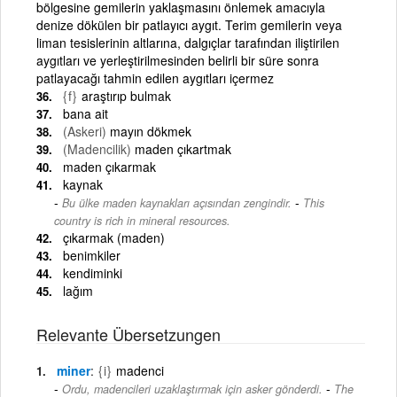
bölgesine gemilerin yaklaşmasını önlemek amacıyla
denize dökülen bir patlayıcı aygıt. Terim gemilerin veya
liman tesislerinin altlarına, dalgıçlar tarafından iliştirilen
aygıtları ve yerleştirilmesinden belirli bir süre sonra
patlayacağı tahmin edilen aygıtları içermez
{f}
araştırıp bulmak
bana ait
(Askeri)
mayın dökmek
(Madencilik)
maden çıkartmak
maden çıkarmak
kaynak
-
Bu ülke maden kaynakları açısından zengindir.
This
country is rich in mineral resources.
çıkarmak (maden)
benimkiler
kendiminki
lağım
Relevante Übersetzungen
miner
{i}
madenci
-
Ordu, madencileri uzaklaştırmak için asker gönderdi.
The