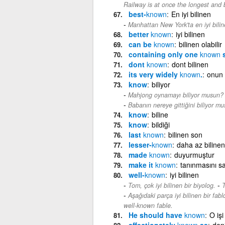
Railway is at once the longest and 
best-
known
En iyi bilinen
Manhattan New York'ta en iyi biline
better
known
iyi bilinen
can be
known
bilinen olabilir
containing only one
known
s
dont
known
dont bilinen
its very widely
known
.
onun 
know
biliyor
Mahjong oynamayı biliyor musun?
Babanın nereye gittiğini biliyor m
know
biline
know
bildiği
last
known
bilinen son
lesser-
known
daha az bilinen
made
known
duyurmuştur
make it
known
tanınmasını s
well-
known
iyi bilinen
-
Tom, çok iyi bilinen bir biyolog.
T
Aşağıdaki parça iyi bilinen bir fabld
well-known fable.
He should have
known
O iş
affectionately
known
as
den