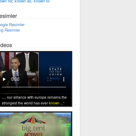
own for
,
known as
,
known to
esimler
ogle Resimler
ng Resimler
ideos
... our alliance with europe remains the
strongest the world has ever
known
...