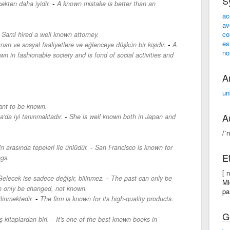
S
-
çekten daha iyidir.
A known mistake is better than an
ac
av
-
co
Sami hired a well known attorney.
es
-
nan ve sosyal faaliyetlere ve eğlenceye düşkün bir kişidir.
A
no
wn in fashionable society and is fond of social activities and
A
un
ant to be known.
-
A
da iyi tanınmaktadır.
She is well known both in Japan and
/ˈ
-
n arasında tepeleri ile ünlüdür.
San Francisco is known for
E
ngs.
[ 
-
elecek ise sadece değişir, bilinmez.
The past can only be
Mi
n only be changed, not known.
pa
-
ilinmektedir.
The firm is known for its high-quality products.
G
-
 kitaplardan biri.
It's one of the best known books in