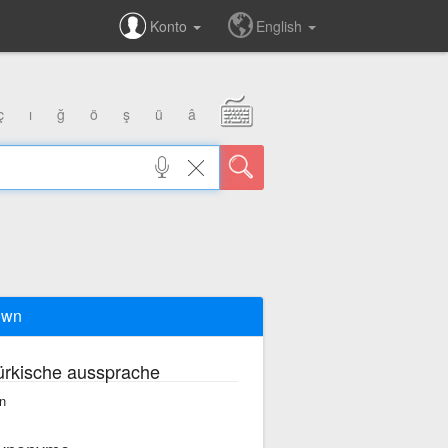
Konto
English
ç
ı
ğ
ö
ş
ü
â
own
ürkische aussprache
n