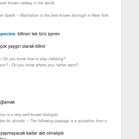
best known railway in the world.
-
n ilçedir.
Manhattan is the best-known borough in New York.
pecies
bilinen tek türü içeren
çok yaygın olarak bilinir
-
Do you know how to play mahjong?
-
usun?
Do you know where your father went?
ağlamak
om is a very well-known biologist.
-
an bir alıntıdır.
The following passage is a quotation from a
i yapmayacak kadar aklı olmalıydı
ilen