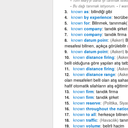
Tom Mary'yi daha iyi tanımak isted
-
Bu dağı tanımak istiyorum.
I wan
known
as
bilindiği gibi
known
by experience
tecrübe
known
for
Bilinmek, tanınmak(
known
company
tanıdık şirket
known
company
tanıdık firma
known
datum point
(Askeri)
B
mesafesi bilinen, açıkça görülebilir
known
datum point
(Askeri)
b
known
distance firing
(Asker
belli olduğuna göre yapılan atış tatb
known
distance firing
(Asker
known
distance range
(Aske
olan mesafeleri belli olan atış sahası
hafif otomatik silahların atış eğitimin
known
firm
tanıdık firma
known
firm
tanıdık şirket
known
reserve
(Politika, Siya
known
throughout the natio
known
to all
herkesçe bilinen
known
traffic
(Havacılık)
tanım
known
volume
belirli hacim