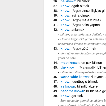
be
known
bilinmek
know
agah olmak
know
(Argo)
cinsel ilişkiye g
know
aşina olmak
know
(Argo)
mala vurmak
know
(Argo)
seks yapmak
know
anlamak
-
Bilmek, anlamakla aynı değildir.
Onların kızgın olduğunu anlamak 
understand French to know that the
know
(Argo)
götürmek
Seni güvende olacağın bir yere gö
you'll be safe.
most
known
en çok bilinen
the
known
(Matematik)
biline
Bilinenler bilinmeyenlerden ayrılma
world wide
known
dünyaca t
know
tecrübeyle bilmek
as
known
bilindiği üzere
become
known
bilinir hale ge
know
görmek
Seni ne kadar görmek istediğimi b
Kimi görmek istediğini bilmiyorum.