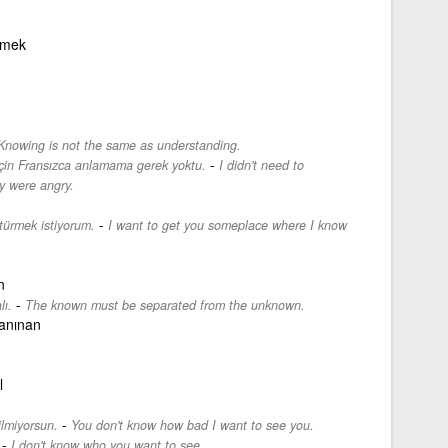
irmek
Knowing is not the same as understanding.
-
için Fransızca anlamama gerek yoktu.
I didn't need to
y were angry.
-
türmek istiyorum.
I want to get you someplace where I know
n
-
lı.
The known must be separated from the unknown.
anınan
l
-
ilmiyorsun.
You don't know how bad I want to see you.
-
I don't know who you want to see.