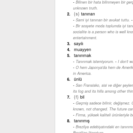
Bilinen bir hata bilinmeyen bir ger
unknown truth.
{s}
tanınan
Sami iyi tanınan bir avukat tuttu.
Bir sosyete moda toplumda iyi tanı
socialite is a person who is well kno
entertainment.
sayılı
muayyen
tanınmak
-
Tanınmak istemiyorum.
I don't w
O hem Japonya'da hem de Amerika'
in America.
ünlü
San Fransisko, sisi ve diğer şeyleri
its fog and its hills among other thi
{f}
bil
Geçmiş sadece bilinir, değişmez. G
known, not changed. The future ca
Firma, yüksek kaliteli ürünleriyle b
tanınmış
Brezilya edebiyatındaki en tanınmış
Brazilian literature.