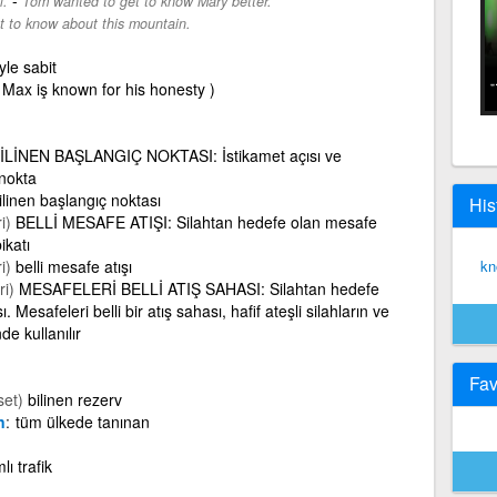
i.
Tom wanted to get to know Mary better.
t to know about this mountain.
yle sabit
 Max iş known for his honesty )
İLİNEN BAŞLANGIÇ NOKTASI: İstikamet açısı ve
 nokta
ilinen başlangıç noktası
His
i)
BELLİ MESAFE ATIŞI: Silahtan hedefe olan mesafe
ikatı
i)
belli mesafe atışı
kn
ri)
MESAFELERİ BELLİ ATIŞ SAHASI: Silahtan hedefe
. Mesafeleri belli bir atış sahası, hafif ateşli silahların ve
de kullanılır
Fav
set)
bilinen rezerv
n
tüm ülkede tanınan
lı trafik