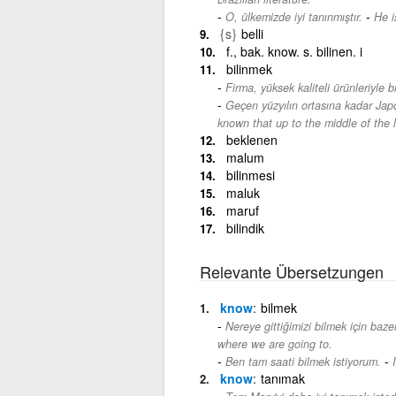
-
O, ülkemizde iyi tanınmıştır.
He i
{s}
belli
f., bak. know. s. bilinen. i
bilinmek
Firma, yüksek kaliteli ürünleriyle b
Geçen yüzyılın ortasına kadar Japon
known that up to the middle of the 
beklenen
malum
bilinmesi
maluk
maruf
bilindik
Relevante Übersetzungen
know
bilmek
Nereye gittiğimizi bilmek için baze
where we are going to.
-
Ben tam saati bilmek istiyorum.
know
tanımak