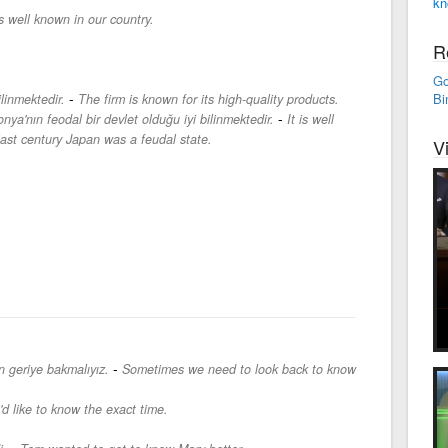
kn
s well known in our country.
R
Go
-
Bi
ilinmektedir.
The firm is known for its high-quality products.
-
ya'nın feodal bir devlet olduğu iyi bilinmektedir.
It is well
last century Japan was a feudal state.
V
-
n geriye bakmalıyız.
Sometimes we need to look back to know
I'd like to know the exact time.
-