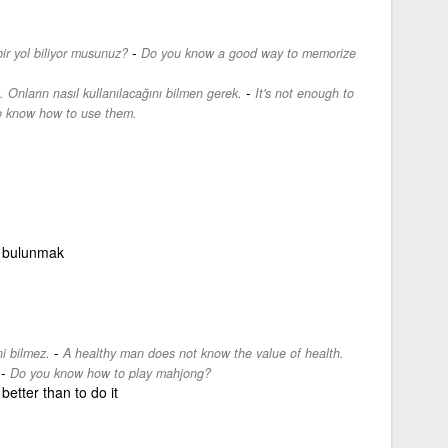
-
bir yol biliyor musunuz?
Do you know a good way to memorize
-
. Onların nasıl kullanılacağını bilmen gerek.
It's not enough to
o know how to use them.
e bulunmak
-
i bilmez.
A healthy man does not know the value of health.
-
Do you know how to play mahjong?
etter than to do it