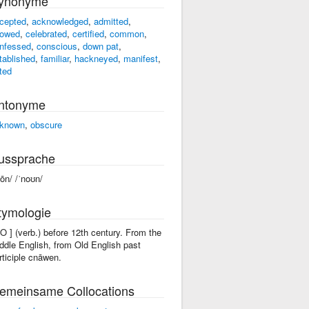
ynonyme
cepted
,
acknowledged
,
admitted
,
owed
,
celebrated
,
certified
,
common
,
nfessed
,
conscious
,
down pat
,
tablished
,
familiar
,
hackneyed
,
manifest
,
ted
ntonyme
known
,
obscure
ussprache
nōn/ /ˈnoʊn/
tymologie
nO ] (verb.) before 12th century. From the
ddle English, from Old English past
rticiple cnāwen.
emeinsame Collocations