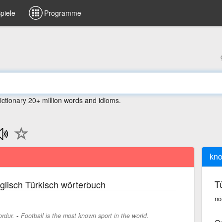
piele
Programme
ictionary 20+ million words and idioms.
kn
T
lisch Türkisch wörterbuch
nō
-
ordur.
Football is the most known sport in the world.