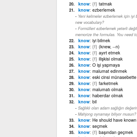
know
{f}
tatmak
know
ezberlemek
Yeni kelimeler ezberlemek için iyi 
new vocabulary?
Formülleri ezberlemek yeterli değil
memorize the formulas. You need t
know
iyi bilmek
know
{f}
(knew, --n)
know
{f}
ayırt etmek
know
{f}
ilişkisi olmak
know
O işi yapmaya
know
malumat edinmek
know
eski cinsi münasebett
know
{f}
farketmek
know
malumatı olmak
know
haberdar olmak
know
bil
Sağlıklı olan adam sağlığın değerin
Mahjong oynamayı biliyor musun?
know
He should have known b
know
seçmek
know
{f}
başından geçmek