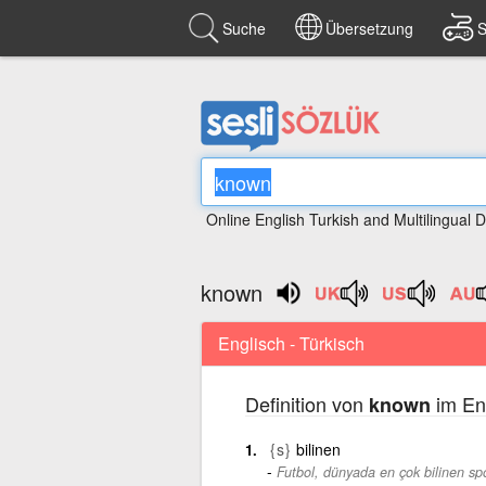
Suche
Übersetzung
S
Online English Turkish and Multilingual D
known
Englisch - Türkisch
Definition von
im Eng
known
{s}
bilinen
Futbol, dünyada en çok bilinen sp