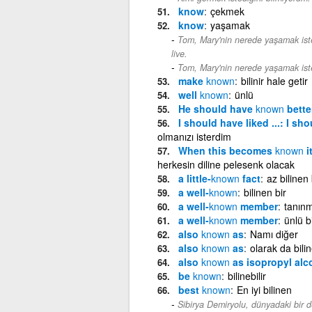
know
çekmek
know
yaşamak
Tom, Mary'nin nerede yaşamak iste
live.
Tom, Mary'nin nerede yaşamak isted
make
known
bilinir hale getir
well
known
ünlü
He should have
known
better
I should have liked ...: I s
olmanızı isterdim
When this becomes
known
i
herkesin diline pelesenk olacak
a little-
known
fact
az bilinen
a well-
known
bilinen bir
a well-
known
member
tanınm
a well-
known
member
ünlü b
also
known
as
Namı diğer
also
known
as
olarak da bili
also
known
as isopropyl alc
be
known
bilinebilir
best
known
En iyi bilinen
Sibirya Demiryolu, dünyadaki bir d