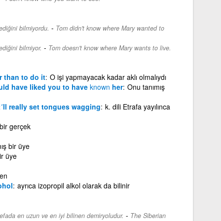
-
diğini bilmiyordu.
Tom didn't know where Mary wanted to
-
iğini bilmiyor.
Tom doesn't know where Mary wants to live.
 than to do it
O işi yapmayacak kadar aklı olmalıydı
hould have liked you to have
known
her
Onu tanımış
t´ll really set tongues wagging
k. dili Etrafa yayılınca
 bir gerçek
ış bir üye
ir üye
nen
ohol
ayrıca izopropil alkol olarak da bilinir
-
efada en uzun ve en iyi bilinen demiryoludur.
The Siberian