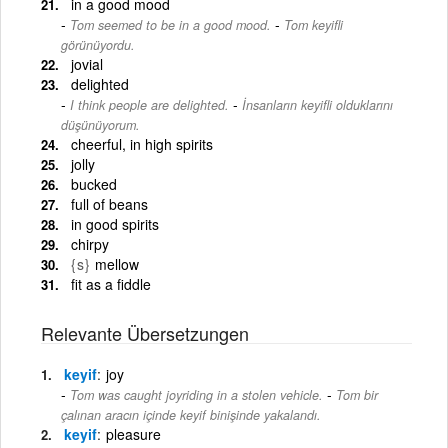
in a good mood
-
Tom seemed to be in a good mood.
Tom keyifli
görünüyordu.
jovial
delighted
-
I think people are delighted.
İnsanların keyifli olduklarını
düşünüyorum.
cheerful, in high spirits
jolly
bucked
full of beans
in good spirits
chirpy
{s}
mellow
fit as a fiddle
Relevante Übersetzungen
keyif
joy
-
Tom was caught joyriding in a stolen vehicle.
Tom bir
çalınan aracın içinde keyif binişinde yakalandı.
keyif
pleasure