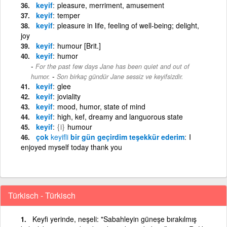
keyif
pleasure, merriment, amusement
keyif
temper
keyif
pleasure in life, feeling of well-being; delight,
joy
keyif
humour [Brit.]
keyif
humor
For the past few days Jane has been quiet and out of
-
humor.
Son birkaç gündür Jane sessiz ve keyifsizdir.
keyif
glee
keyif
joviality
keyif
mood, humor, state of mind
keyif
high, kef, dreamy and languorous state
keyif
{i}
humour
çok
keyifli
bir gün geçirdim teşekkür ederim
I
enjoyed myself today thank you
Türkisch - Türkisch
Keyfi yerinde, neşeli: "Sabahleyin güneşe bırakılmış