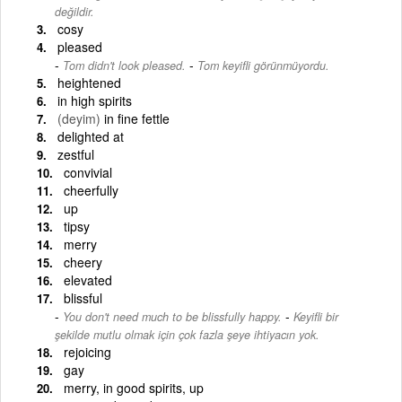
değildir.
cosy
pleased
-
Tom didn't look pleased.
Tom keyifli görünmüyordu.
heightened
in high spirits
(deyim)
in fine fettle
delighted at
zestful
convivial
cheerfully
up
tipsy
merry
cheery
elevated
blissful
-
You don't need much to be blissfully happy.
Keyifli bir
şekilde mutlu olmak için çok fazla şeye ihtiyacın yok.
rejoicing
gay
merry, in good spirits, up