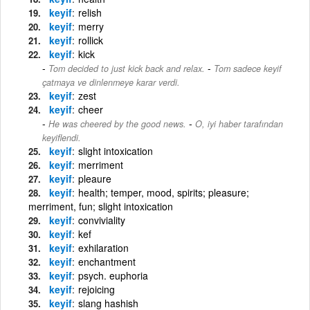
keyif
relish
keyif
merry
keyif
rollick
keyif
kick
-
Tom decided to just kick back and relax.
Tom sadece keyif
çatmaya ve dinlenmeye karar verdi.
keyif
zest
keyif
cheer
-
He was cheered by the good news.
O, iyi haber tarafından
keyiflendi.
keyif
slight intoxication
keyif
merriment
keyif
pleaure
keyif
health; temper, mood, spirits; pleasure;
merriment, fun; slight intoxication
keyif
conviviality
keyif
kef
keyif
exhilaration
keyif
enchantment
keyif
psych. euphoria
keyif
rejoicing
keyif
slang hashish