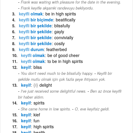
Frank was waiting with pleasure for the date in the evening.
-
Frank keyifle akşamki randevuyu bekliyordu.
keyifli
olmak
be in high spirits
keyifli
bir biçimde
beatifically
keyifli
bir şekilde
blissfully
keyifli
bir şekilde
gayly
keyifli
bir şekilde
convivially
keyifli
bir şekilde
cosily
keyifli
durum
featherbed
keyifli
olmak
be of good cheer
keyifli
olmak
to be in high spirits
keyif
bliss
-
You don't need much to be blissfully happy.
Keyifli bir
şekilde mutlu olmak için çok fazla şeye ihtiyacın yok.
keyif
{i}
delight
-
I've just received some delightful news.
Ben az önce keyifli
bir haber aldım.
keyif
spirits
-
She came home in low spirits.
O, eve keyifsiz geldi.
keyif
kief
keyif
fun
keyif
high spirits
keyif
health