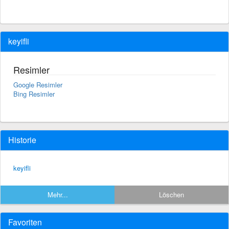
keyifli
Resimler
Google Resimler
Bing Resimler
Historie
keyifli
Mehr...
Löschen
Favoriten