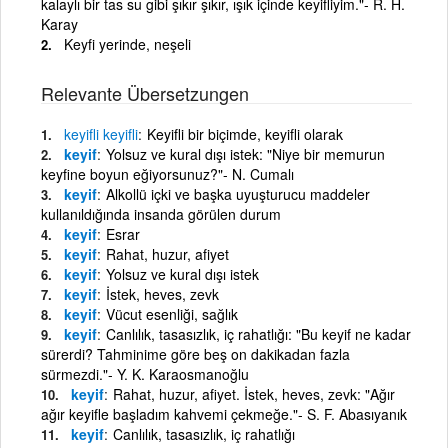
kalaylı bir tas su gibi şıkır şıkır, ışık içinde keyifliyim."- R. H.
Karay
Keyfi yerinde, neşeli
Relevante Übersetzungen
keyifli
keyifli
Keyifli bir biçimde, keyifli olarak
keyif
Yolsuz ve kural dışı istek: "Niye bir memurun
keyfine boyun eğiyorsunuz?"- N. Cumalı
keyif
Alkollü içki ve başka uyuşturucu maddeler
kullanıldığında insanda görülen durum
keyif
Esrar
keyif
Rahat, huzur, afiyet
keyif
Yolsuz ve kural dışı istek
keyif
İstek, heves, zevk
keyif
Vücut esenliği, sağlık
keyif
Canlılık, tasasızlık, iç rahatlığı: "Bu keyif ne kadar
sürerdi? Tahminime göre beş on dakikadan fazla
sürmezdi."- Y. K. Karaosmanoğlu
keyif
Rahat, huzur, afiyet. İstek, heves, zevk: "Ağır
ağır keyifle başladım kahvemi çekmeğe."- S. F. Abasıyanık
keyif
Canlılık, tasasızlık, iç rahatlığı