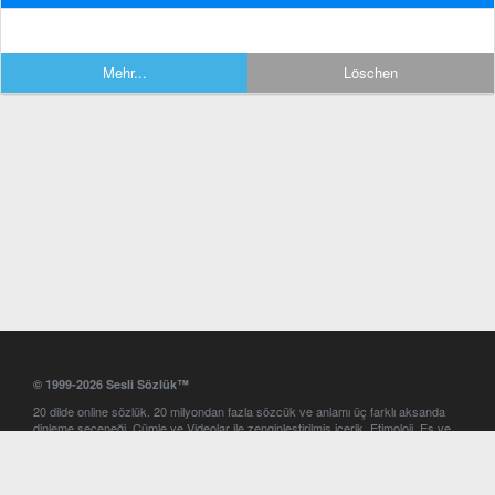
Mehr...
Löschen
© 1999-2026 Sesli Sözlük™
20 dilde online sözlük. 20 milyondan fazla sözcük ve anlamı üç farklı aksanda
dinleme seçeneği. Cümle ve Videolar ile zenginleştirilmiş içerik. Etimoloji, Eş ve
Zıt anlamlar, kelime okunuşları ve günün kelimesi. Yazım Türkçeleştirici ile hatalı
Türkçe metinleri düzeltme. iOS, Android ve Windows mobil platformlarda online
ve offline sözlük programları. Sesli Sözlük garantisinde Profesyonel çeviri
hizmetleri. İngilizce kelime haznenizi arttıracak kelime oyunları. Ayarlar