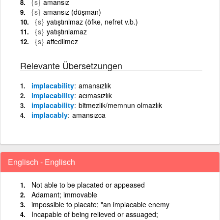
{s}
amansız
{s}
amansız (düşman)
{s}
yatıştırılmaz (öfke, nefret v.b.)
{s}
yatıştırılamaz
{s}
affedilmez
Relevante Übersetzungen
implacability
amansızlık
implacability
acımasızlık
implacability
bitmezlik/memnun olmazlık
implacably
amansızca
Englisch - Englisch
Not able to be placated or appeased
Adamant; immovable
impossible to placate; "an implacable enemy
Incapable of being relieved or assuaged;