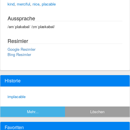
kind
,
merciful
,
nice
,
placable
Aussprache
/əmˈplakəbəl/ /ɪmˈplækəbəl/
Resimler
Google Resimler
Bing Resimler
Historie
implacable
Mehr...
Löschen
Favoriten