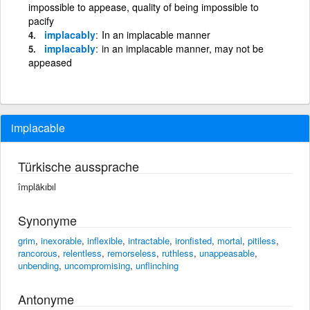
impossible to appease, quality of being impossible to
pacify
implacably
In an implacable manner
implacably
in an implacable manner, may not be
appeased
implacable
Türkische aussprache
împläkıbıl
Synonyme
grim
,
inexorable
,
inflexible
,
intractable
,
ironfisted
,
mortal
,
pitiless
,
rancorous
,
relentless
,
remorseless
,
ruthless
,
unappeasable
,
unbending
,
uncompromising
,
unflinching
Antonyme