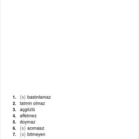
{s}
bastırılamaz
tatmin olmaz
açgözlü
affetmez
doymaz
{s}
acımasız
{s}
bitmeyen