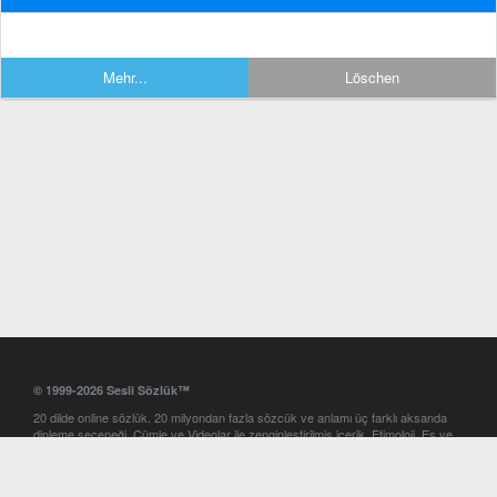
Mehr...
Löschen
© 1999-2026 Sesli Sözlük™
20 dilde online sözlük. 20 milyondan fazla sözcük ve anlamı üç farklı aksanda
dinleme seçeneği. Cümle ve Videolar ile zenginleştirilmiş içerik. Etimoloji, Eş ve
Zıt anlamlar, kelime okunuşları ve günün kelimesi. Yazım Türkçeleştirici ile hatalı
Türkçe metinleri düzeltme. iOS, Android ve Windows mobil platformlarda online
ve offline sözlük programları. Sesli Sözlük garantisinde Profesyonel çeviri