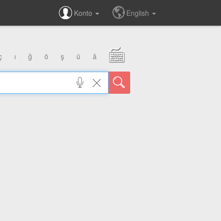
Konto
English
ç
ı
ğ
ö
ş
ü
â