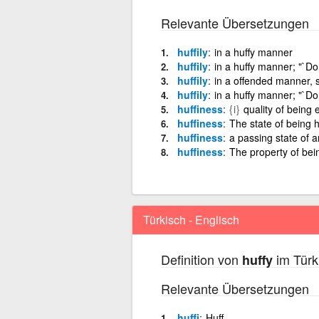
Relevante Übersetzungen
huffily
in a huffy manner
huffily
in a huffy manner; "`Don
huffily
in a offended manner, s
huffily
in a huffy manner; "`Don
huffiness
{i}
quality of being 
huffiness
The state of being 
huffiness
a passing state of 
huffiness
The property of bei
Türkisch - Englisch
Definition von
im Türk
huffy
Relevante Übersetzungen
huffi
Huff