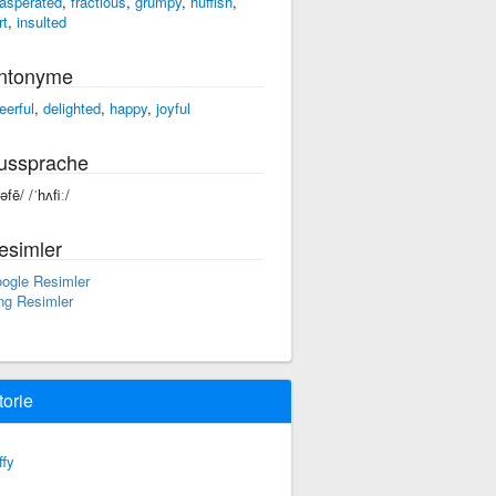
asperated
,
fractious
,
grumpy
,
huffish
,
rt
,
insulted
ntonyme
eerful
,
delighted
,
happy
,
joyful
ussprache
əfē/ /ˈhʌfiː/
esimler
ogle Resimler
ng Resimler
torie
ffy