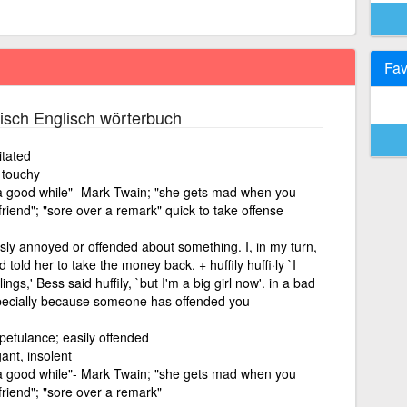
Fav
isch Englisch wörterbuch
itated
 touchy
 a good while"- Mark Twain; "she gets mad when you
friend"; "sore over a remark" quick to take offense
sly annoyed or offended about something. I, in my turn,
ld her to take the money back. + huffily huffi·ly `I
gs,' Bess said huffily, `but I'm a big girl now'. in a bad
specially because someone has offended you
petulance; easily offended
ant, insolent
 a good while"- Mark Twain; "she gets mad when you
friend"; "sore over a remark"