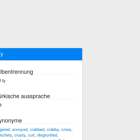
fy
ilbentrennung
f·fy
ürkische aussprache
fi
ynonyme
gered
,
annoyed
,
crabbed
,
crabby
,
cross
,
otchety
,
crusty
,
curt
,
disgruntled
,