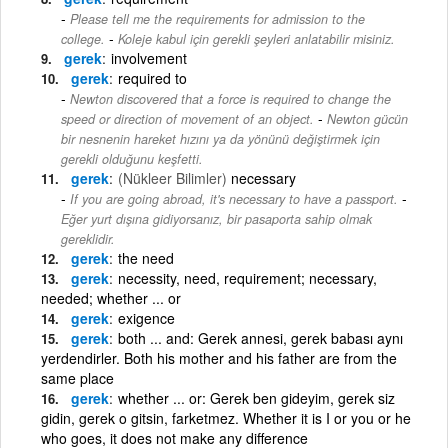
Please tell me the requirements for admission to the
-
college.
Koleje kabul için gerekli şeyleri anlatabilir misiniz.
gerek
involvement
gerek
required to
Newton discovered that a force is required to change the
-
speed or direction of movement of an object.
Newton gücün
bir nesnenin hareket hızını ya da yönünü değiştirmek için
gerekli olduğunu keşfetti.
gerek
(Nükleer Bilimler)
necessary
-
If you are going abroad, it's necessary to have a passport.
Eğer yurt dışına gidiyorsanız, bir pasaporta sahip olmak
gereklidir.
gerek
the need
gerek
necessity, need, requirement; necessary,
needed; whether ... or
gerek
exigence
gerek
both ... and: Gerek annesi, gerek babası aynı
yerdendirler. Both his mother and his father are from the
same place
gerek
whether ... or: Gerek ben gideyim, gerek siz
gidin, gerek o gitsin, farketmez. Whether it is I or you or he
who goes, it does not make any difference