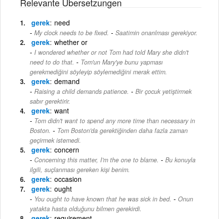
Relevante Übersetzungen
gerek
need
-
My clock needs to be fixed.
Saatimin onarılması gerekiyor.
gerek
whether or
I wondered whether or not Tom had told Mary she didn't
-
need to do that.
Tom'un Mary'ye bunu yapması
gerekmediğini söyleyip söylemediğini merak ettim.
gerek
demand
-
Raising a child demands patience.
Bir çocuk yetiştirmek
sabır gerektirir.
gerek
want
Tom didn't want to spend any more time than necessary in
-
Boston.
Tom Boston'da gerektiğinden daha fazla zaman
geçirmek istemedi.
gerek
concern
-
Concerning this matter, I'm the one to blame.
Bu konuyla
ilgili, suçlanması gereken kişi benim.
gerek
occasion
gerek
ought
-
You ought to have known that he was sick in bed.
Onun
yatakta hasta olduğunu bilmen gerekirdi.
gerek
requirement