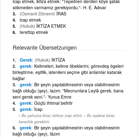
icap etmek, iktiza etmek: "Tepeören denilen köye şafak
sökmeden varmamız gerekiyordu."- H. E. Adıvar
(Osmanlı Dönemi)
İRAS
icap etmek
(Hukuk)
İKTİZA ETMEK
terettüp etmek
Relevante Übersetzungen
Gerek
(Hukuk)
İKTİZA
gerek
Kelimeleri, kelime öbeklerini, görevdeş ögeleri
birleştirme, eşitlik, istenileni seçme gibi anlamlar katarak
bağlar
gerek
Bir şeyin yapılabilmesinin veya olabilmesinin
bağlı olduğu (şey), lazım: "Mecnunlara Leylâ gerek, bana
seni gerek seni."- Yunus Emre
gerek
Güçlü ihtimal belirtir
gerek
İcap
-
Bu yalnızca biraz istikrar icap ettirir.
Bu sadece biraz
kararlılık gerektirir.
gerek
Bir şeyin yapılabilmesinin veya olabilmesinin
bağlı olduğu (şey), lâzım