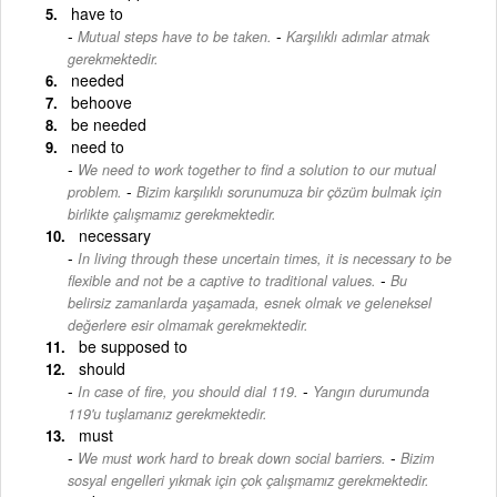
have to
-
Mutual steps have to be taken.
Karşılıklı adımlar atmak
gerekmektedir.
needed
behoove
be needed
need to
We need to work together to find a solution to our mutual
-
problem.
Bizim karşılıklı sorunumuza bir çözüm bulmak için
birlikte çalışmamız gerekmektedir.
necessary
In living through these uncertain times, it is necessary to be
-
flexible and not be a captive to traditional values.
Bu
belirsiz zamanlarda yaşamada, esnek olmak ve geleneksel
değerlere esir olmamak gerekmektedir.
be supposed to
should
-
In case of fire, you should dial 119.
Yangın durumunda
119'u tuşlamanız gerekmektedir.
must
-
We must work hard to break down social barriers.
Bizim
sosyal engelleri yıkmak için çok çalışmamız gerekmektedir.