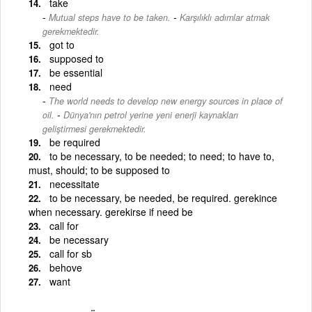
take
-
Mutual steps have to be taken.
Karşılıklı adımlar atmak
gerekmektedir.
got to
supposed to
be essential
need
The world needs to develop new energy sources in place of
-
oil.
Dünya'nın petrol yerine yeni enerji kaynakları
geliştirmesi gerekmektedir.
be required
to be necessary, to be needed; to need; to have to,
must, should; to be supposed to
necessitate
to be necessary, be needed, be required. gerekince
when necessary. gerekirse if need be
call for
be necessary
call for sb
behove
want