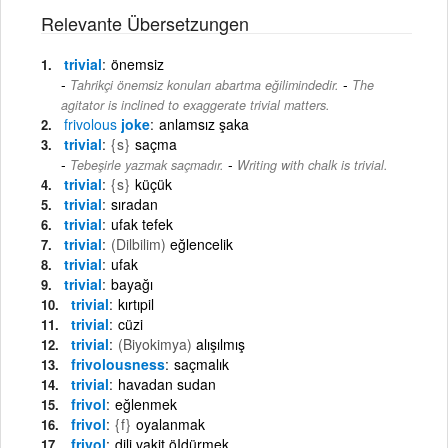
Relevante Übersetzungen
trivial
önemsiz
-
Tahrikçi önemsiz konuları abartma eğilimindedir.
The
agitator is inclined to exaggerate trivial matters.
frivolous
joke
anlamsız şaka
trivial
{s}
saçma
-
Tebeşirle yazmak saçmadır.
Writing with chalk is trivial.
trivial
{s}
küçük
trivial
sıradan
trivial
ufak tefek
trivial
(Dilbilim)
eğlencelik
trivial
ufak
trivial
bayağı
trivial
kırtıpil
trivial
cüzi
trivial
(Biyokimya)
alışılmış
frivolousness
saçmalık
trivial
havadan sudan
frivol
eğlenmek
frivol
{f}
oyalanmak
frivol
dili vakit öIdürmek