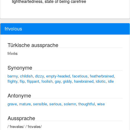
lightheartedness, state of being carefree
frivolous
Türkische aussprache
frîvılıs
Synonyme
barmy
,
childish
,
dizzy
,
empty-headed
,
facetious
,
featherbrained
,
flighty
,
flip
,
flippant
,
foolish
,
gay
,
giddy
,
harebrained
,
idiotic
,
idle
Antonyme
grave
,
mature
,
sensible
,
serious
,
solemn
,
thoughtful
,
wise
Aussprache
/ˈfrəvələs/ /ˈfrɪvələs/