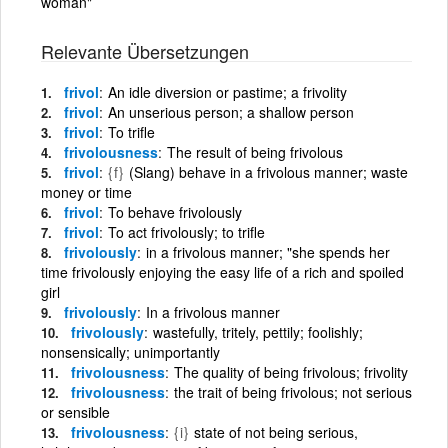
woman"
Relevante Übersetzungen
frivol
An idle diversion or pastime; a frivolity
frivol
An unserious person; a shallow person
frivol
To trifle
frivolousness
The result of being frivolous
frivol
{f}
(Slang) behave in a frivolous manner; waste
money or time
frivol
To behave frivolously
frivol
To act frivolously; to trifle
frivolously
in a frivolous manner; "she spends her
time frivolously enjoying the easy life of a rich and spoiled
girl
frivolously
In a frivolous manner
frivolously
wastefully, tritely, pettily; foolishly;
nonsensically; unimportantly
frivolousness
The quality of being frivolous; frivolity
frivolousness
the trait of being frivolous; not serious
or sensible
frivolousness
{i}
state of not being serious,