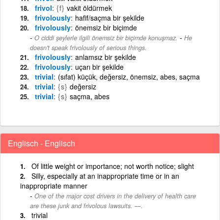
frivol
{f}
vakit öldürmek
frivolously
hafif/saçma bir şekilde
frivolously
önemsiz bir biçimde
-
O ciddi şeylerle ilgili önemsiz bir biçimde konuşmaz.
He
doesn't speak frivolously of serious things.
frivolously
anlamsız bir şekilde
frivolously
uçarı bir şekilde
trivial
(sıfat) küçük, değersiz, önemsiz, abes, saçma
trivial
{s}
değersiz
trivial
{s}
saçma, abes
Englisch - Englisch
Of little weight or importance; not worth notice; slight
Silly, especially at an inappropriate time or in an
inappropriate manner
One of the major cost drivers in the delivery of health care
are these junk and frivolous lawsuits. —.
trivial