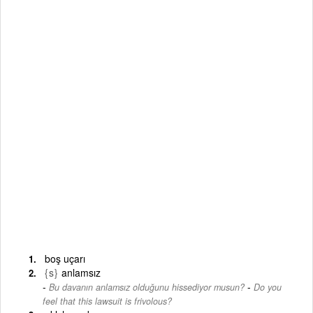
boş uçarı
{s}
anlamsız
-
Bu davanın anlamsız olduğunu hissediyor musun?
Do you
feel that this lawsuit is frivolous?