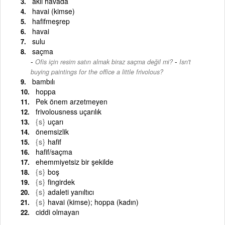
aklı havada
havai (kimse)
hafifmeşrep
havai
sulu
saçma
-
Ofis için resim satın almak biraz saçma değil mi?
Isn't
buying paintings for the office a little frivolous?
bambılı
hoppa
Pek önem arzetmeyen
frivolousness uçarılık
{s}
uçarı
önemsizlik
{s}
hafif
hafif/saçma
ehemmiyetsiz bir şekilde
{s}
boş
{s}
fingirdek
{s}
adaleti yanıltıcı
{s}
havai (kimse); hoppa (kadın)
ciddi olmayan