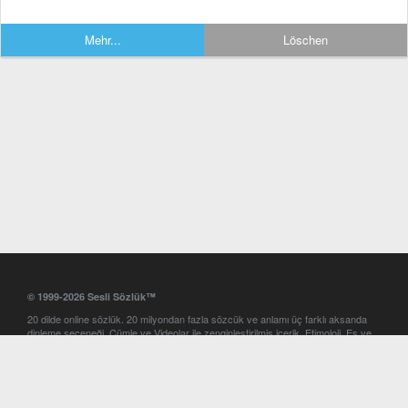
Mehr...
Löschen
© 1999-2026 Sesli Sözlük™
20 dilde online sözlük. 20 milyondan fazla sözcük ve anlamı üç farklı aksanda
dinleme seçeneği. Cümle ve Videolar ile zenginleştirilmiş içerik. Etimoloji, Eş ve
Zıt anlamlar, kelime okunuşları ve günün kelimesi. Yazım Türkçeleştirici ile hatalı
Türkçe metinleri düzeltme. iOS, Android ve Windows mobil platformlarda online
ve offline sözlük programları. Sesli Sözlük garantisinde Profesyonel çeviri
hizmetleri. İngilizce kelime haznenizi arttıracak kelime oyunları. Ayarlar
bölümünü kullarak çevirisini görmek istediğiniz sözlükleri seçme ve aynı