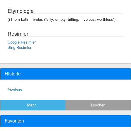
Etymologie
() From Latin frīvolus (“silly, empty, trifling, frivolous, worthless”).
Resimler
Google Resimler
Bing Resimler
Historie
frivolous
Mehr...
Löschen
Favoriten