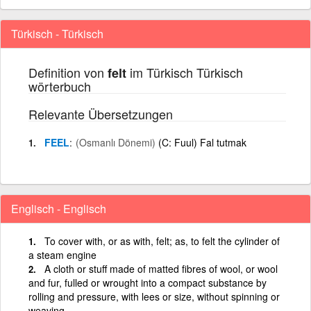
Türkisch - Türkisch
Definition von
im Türkisch Türkisch
felt
wörterbuch
Relevante Übersetzungen
FEEL
(Osmanlı Dönemi)
(C: Fuul) Fal tutmak
Englisch - Englisch
To cover with, or as with, felt; as, to felt the cylinder of
a steam engine
A cloth or stuff made of matted fibres of wool, or wool
and fur, fulled or wrought into a compact substance by
rolling and pressure, with lees or size, without spinning or
weaving