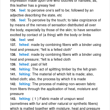
impression made upon one who touches or handles; as,
this leather has a greasy feel
feel
to perceive one's self to be; followed by an
adjective describing the state, etc
feel
To perceive by the touch; to take cognizance of
by means of the nerves of sensation distributed all over
the body, especially by those of the skin; to have sensation
excited by contact of (a thing) with the body or limbs
feel
veel
felted
made by combining fibers with a binder using
heat and pressure; "felt is a felted cloth"
felted
made by combining fibers with a binder using
heat and pressure; "felt is a felted cloth
felted
past of felt
felting
The act of splitting timber by the felt grain
felting
The material of which felt is made; also,
felted cloth; also, the process by which it is made
felting
The process of making non-woven fabric
from fibers through the application of heat, moisture and
pressure
felting
( 1 ) Fabric made of unspun wool
(sometimes with fur and other natural or synthetic fibers)
which is matted together with moisture, heat and pressure