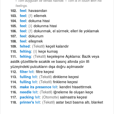
-
Tom duyguları ile temas halinde.
Tom is in touch with his
feelings.
feel
havasından
feel
{f}
ellemek
feel
dokuma hissi
feel
{i}
dokunma hissi
feel
{f}
dokunmak, el sürmek; elleri ile yoklamak
feel
dokunum
feel
elleşmek
felted
(Tekstil)
keçeli kalandır
felting
{i}
keçe kumaş
felting
(Tekstil)
keçeleşme Açıklama: Bazik veya
asidik çözeltilerle sıcaklık ve basınç altında yün lifi
yüzeyindeki pulcukların dışa doğru açılmasıdır
filter
felt
filtre keçesi
fulling
felt
(Tekstil)
dinkleme keçesi
fulling
felt
(Tekstil)
finkleme keçesi
make its presence
felt
kendini hissettirmek
needle
felt
(Tekstil)
iğneleme ile oluşan keçe
packing
felt
(Otomotiv)
salmastra keçesi
printer's
felt
(Tekstil)
astar bezi basma altı, blanket