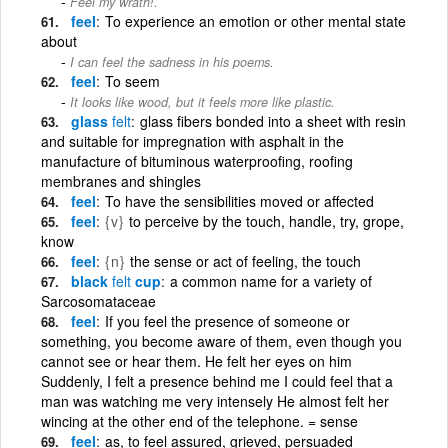
Feel my wrath!.
feel
To experience an emotion or other mental state
about
I can feel the sadness in his poems.
feel
To seem
It looks like wood, but it feels more like plastic.
glass
felt
glass fibers bonded into a sheet with resin
and suitable for impregnation with asphalt in the
manufacture of bituminous waterproofing, roofing
membranes and shingles
feel
To have the sensibilities moved or affected
feel
{v}
to perceive by the touch, handle, try, grope,
know
feel
{n}
the sense or act of feeling, the touch
black
felt
cup
a common name for a variety of
Sarcosomataceae
feel
If you feel the presence of someone or
something, you become aware of them, even though you
cannot see or hear them. He felt her eyes on him
Suddenly, I felt a presence behind me I could feel that a
man was watching me very intensely He almost felt her
wincing at the other end of the telephone. = sense
feel
as, to feel assured, grieved, persuaded