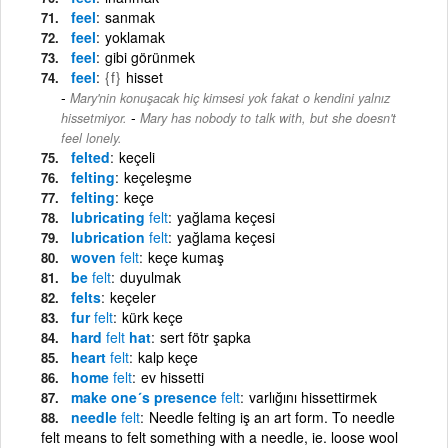
feel
sanmak
feel
yoklamak
feel
gibi görünmek
feel
{f}
hisset
Mary'nin konuşacak hiç kimsesi yok fakat o kendini yalnız
-
hissetmiyor.
Mary has nobody to talk with, but she doesn't
feel lonely.
felted
keçeli
felting
keçeleşme
felting
keçe
lubricating
felt
yağlama keçesi
lubrication
felt
yağlama keçesi
woven
felt
keçe kumaş
be
felt
duyulmak
felts
keçeler
fur
felt
kürk keçe
hard
felt
hat
sert fötr şapka
heart
felt
kalp keçe
home
felt
ev hissetti
make one´s presence
felt
varlığını hissettirmek
needle
felt
Needle felting iş an art form. To needle
felt means to felt something with a needle, ie. loose wool