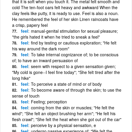
that it is soft when you touch it. The metal felt smooth and
cold The ten-foot oars felt heavy and awkward When the
clay feels like putty, it is ready to use. Feel is also a noun.
He remembered the feel of her skin Linen raincoats have
a crisp, papery feel
feel
manual-genital stimulation for sexual pleasure;
"the girls hated it when he tried to sneak a feel"
feel
find by testing or cautious exploration; "He felt
his way around the dark room"
feel
To take internal cognizance of; to be conscious
of; to have an inward persuasion of
feel
seem with respect to a given sensation given;
"My cold is gone--I feel fine today"; "She felt tired after the
long hike"
feel
To perceive a state of mind or of body
feel
To become aware of through the skin; to use the
sense of touch
feel
Feeling; perception
feel
coming from the skin or muscles; "He felt the
wind"; "She felt an object brushing her arm"; "He felt his
flesh crawl"; "She felt the heat when she got out of the car"
feel
perceive by a physical sensation, e
feel
undergo passive experience of: "We felt the