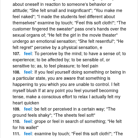
about oneself in reaction to someone's behavior or
attitude; "She felt small and insignificant"; "You make me
feel naked"; "I made the students feel different about
themselves" examine by touch; "Feel this soft cloth!"; "The
customer fingered the sweater" pass one's hands over the
sexual organs of; "He felt the girl in the movie theater"
undergo an emotional sensation; "She felt resentful"; "He
felt regret" perceive by a physical sensation, e
feel
To perceive by the mind; to have a sense of; to
experience; to be affected by; to be sensible of, or
sensitive to; as, to feel pleasure; to feel pain
feel
If you feel yourself doing something or being in
a particular state, you are aware that something is
happening to you which you are unable to control. I felt
myself blush If at any point you feel yourself becoming
tense, make a conscious effort to relax I actually felt my
heart quicken
feel
be felt or perceived in a certain way; "The
ground feels shaky"; "The sheets feel soft"
feel
grope or feel in search of something; "He felt
for his wallet"
feel
examine by touch; "Feel this soft cloth!"; "The