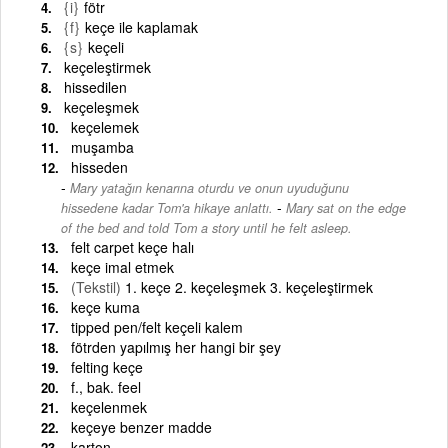
{i}
fötr
{f}
keçe ile kaplamak
{s}
keçeli
keçeleştirmek
hissedilen
keçeleşmek
keçelemek
muşamba
hisseden
Mary yatağın kenarına oturdu ve onun uyuduğunu
-
hissedene kadar Tom'a hikaye anlattı.
Mary sat on the edge
of the bed and told Tom a story until he felt asleep.
felt carpet keçe halı
keçe imal etmek
(Tekstil)
1. keçe 2. keçeleşmek 3. keçeleştirmek
keçe kuma
tipped pen/felt keçeli kalem
fötrden yapılmış her hangi bir şey
felting keçe
f., bak. feel
keçelenmek
keçeye benzer madde
karton