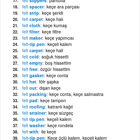
felt
slippers
pantufla
felt
spacer
keçe ara parçası
felt
strip
keçe şeridi
felt
carpet
keçe halı
felt
cloth
keçe kumaş
felt
filter
keçe filtre
felt
maker
keçe yapımcısı
felt
-tip pen
keçeli kalem
felt
carpet
keçe hali
felt
cold
soğuk hissetti
felt
empty
boş hissettim
felt
free
özgür hissettim
felt
gasket
keçe conta
felt
hat
fötr şapka
felt
out
dışarı keçe
felt
packing
keçe conta, keçe salmastra
felt
pad
keçe tampon
felt
roofing
katranlı kağıt
felt
strainer
keçe süzgeç
felt
tip pen
keçeli kalem
felt
washer
keçe rondela
felt
with
ile keçe
felt
-tip pen
Keçe üçlü kalem, keçeli kalem