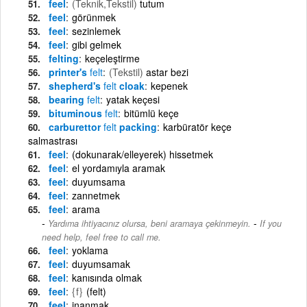
feel
(Teknik,Tekstil)
tutum
feel
görünmek
feel
sezinlemek
feel
gibi gelmek
felting
keçeleştirme
printer's
felt
(Tekstil)
astar bezi
shepherd's
felt
cloak
kepenek
bearing
felt
yatak keçesi
bituminous
felt
bitümlü keçe
carburettor
felt
packing
karbüratör keçe
salmastrası
feel
(dokunarak/elleyerek) hissetmek
feel
el yordamıyla aramak
feel
duyumsama
feel
zannetmek
feel
arama
-
Yardıma ihtiyacınız olursa, beni aramaya çekinmeyin.
If you
need help, feel free to call me.
feel
yoklama
feel
duyumsamak
feel
kanısında olmak
feel
{f}
(felt)
feel
inanmak