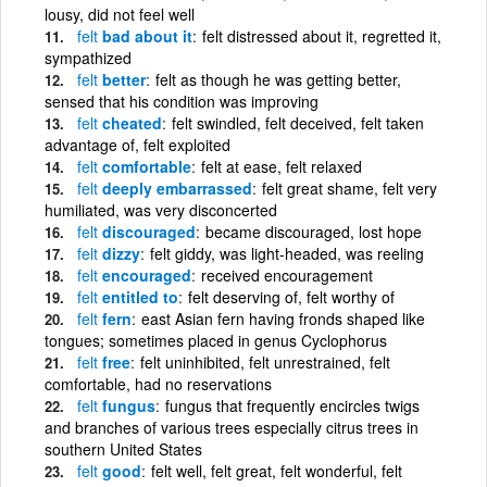
lousy, did not feel well
felt
bad about it
felt distressed about it, regretted it,
sympathized
felt
better
felt as though he was getting better,
sensed that his condition was improving
felt
cheated
felt swindled, felt deceived, felt taken
advantage of, felt exploited
felt
comfortable
felt at ease, felt relaxed
felt
deeply embarrassed
felt great shame, felt very
humiliated, was very disconcerted
felt
discouraged
became discouraged, lost hope
felt
dizzy
felt giddy, was light-headed, was reeling
felt
encouraged
received encouragement
felt
entitled to
felt deserving of, felt worthy of
felt
fern
east Asian fern having fronds shaped like
tongues; sometimes placed in genus Cyclophorus
felt
free
felt uninhibited, felt unrestrained, felt
comfortable, had no reservations
felt
fungus
fungus that frequently encircles twigs
and branches of various trees especially citrus trees in
southern United States
felt
good
felt well, felt great, felt wonderful, felt