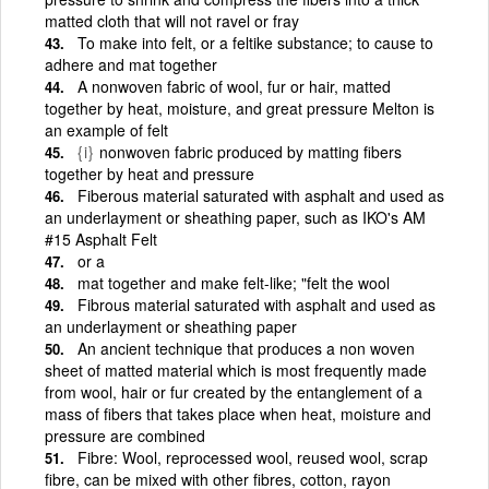
matted cloth that will not ravel or fray
To make into felt, or a feltike substance; to cause to
adhere and mat together
A nonwoven fabric of wool, fur or hair, matted
together by heat, moisture, and great pressure Melton is
an example of felt
{i}
nonwoven fabric produced by matting fibers
together by heat and pressure
Fiberous material saturated with asphalt and used as
an underlayment or sheathing paper, such as IKO's AM
#15 Asphalt Felt
or a
mat together and make felt-like; "felt the wool
Fibrous material saturated with asphalt and used as
an underlayment or sheathing paper
An ancient technique that produces a non woven
sheet of matted material which is most frequently made
from wool, hair or fur created by the entanglement of a
mass of fibers that takes place when heat, moisture and
pressure are combined
Fibre: Wool, reprocessed wool, reused wool, scrap
fibre, can be mixed with other fibres, cotton, rayon