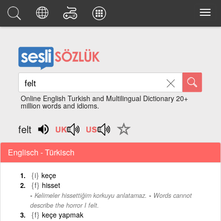
Online English Turkish and Multilingual Dictionary 20+
million words and idioms.
felt
Englisch - Türkisch
{i}
keçe
{f}
hisset
-
Kelimeler hissettiğim korkuyu anlatamaz.
Words cannot
describe the horror I felt.
{f}
keçe yapmak