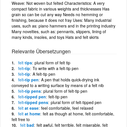
Weave: Not woven but felted Characteristics: A very
compact fabric in various weights and thicknesses Has
grain so can be cut any way Needs no hemming or
finishing, because it does not fray Uses: Many industrial
uses, such as: piano hammers and in the printing industry
Many novelties, such as: pennants, slippers, lining of
many kinds, insoles, and toys Hats and felt skirts
Relevante Übersetzungen
felt
tips
plural form of felt tip
felt
-tip
To write with a felt-tip pen
felt
-tip
A felt-tip pen
felt
-tip pen
A pen that holds quick-drying ink
conveyed to a writing surface by means of a felt nib
felt
-tip pens
plural form of felt-tip pen
felt
-tipped pen
felt-tip pen
felt
-tipped pens
plural form of felt-tipped pen
felt
at ease
feel comfortable, feel relaxed
felt
at home
felt as though at home, felt comfortable,
felt free to
felt
bad
felt awful, felt terrible, felt miserable, felt