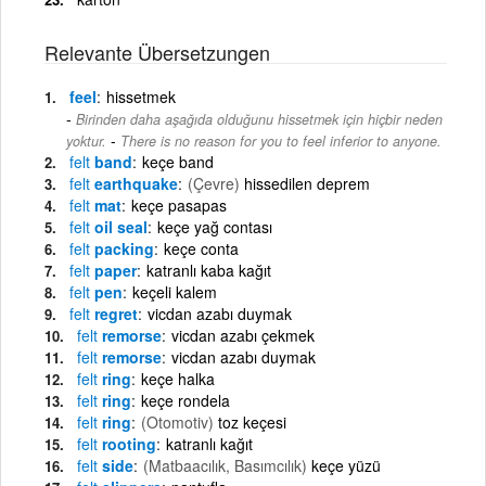
Relevante Übersetzungen
feel
hissetmek
Birinden daha aşağıda olduğunu hissetmek için hiçbir neden
-
yoktur.
There is no reason for you to feel inferior to anyone.
felt
band
keçe band
felt
earthquake
(Çevre)
hissedilen deprem
felt
mat
keçe pasapas
felt
oil seal
keçe yağ contası
felt
packing
keçe conta
felt
paper
katranlı kaba kağıt
felt
pen
keçeli kalem
felt
regret
vicdan azabı duymak
felt
remorse
vicdan azabı çekmek
felt
remorse
vicdan azabı duymak
felt
ring
keçe halka
felt
ring
keçe rondela
felt
ring
(Otomotiv)
toz keçesi
felt
rooting
katranlı kağıt
felt
side
(Matbaacılık, Basımcılık)
keçe yüzü