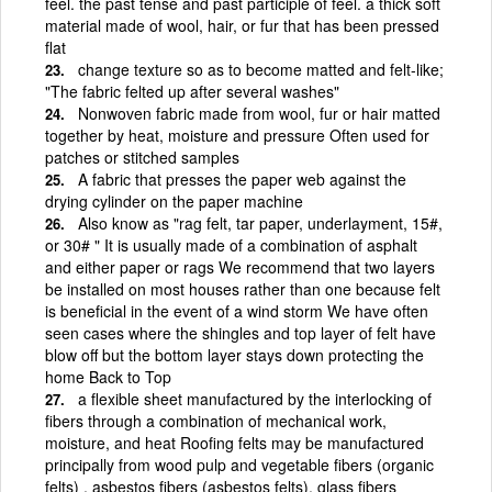
feel. the past tense and past participle of feel. a thick soft
material made of wool, hair, or fur that has been pressed
flat
change texture so as to become matted and felt-like;
"The fabric felted up after several washes"
Nonwoven fabric made from wool, fur or hair matted
together by heat, moisture and pressure Often used for
patches or stitched samples
A fabric that presses the paper web against the
drying cylinder on the paper machine
Also know as "rag felt, tar paper, underlayment, 15#,
or 30# " It is usually made of a combination of asphalt
and either paper or rags We recommend that two layers
be installed on most houses rather than one because felt
is beneficial in the event of a wind storm We have often
seen cases where the shingles and top layer of felt have
blow off but the bottom layer stays down protecting the
home Back to Top
a flexible sheet manufactured by the interlocking of
fibers through a combination of mechanical work,
moisture, and heat Roofing felts may be manufactured
principally from wood pulp and vegetable fibers (organic
felts) , asbestos fibers (asbestos felts), glass fibers