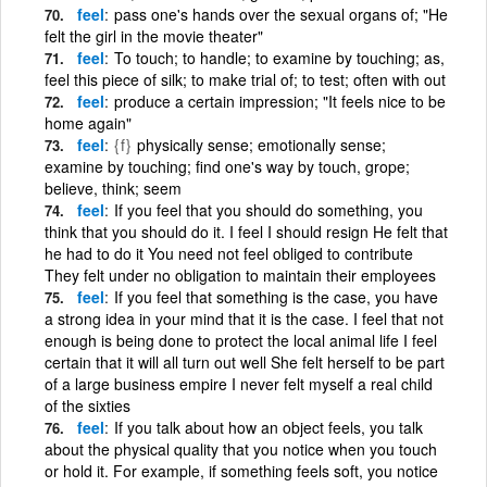
feel
pass one's hands over the sexual organs of; "He
felt the girl in the movie theater"
feel
To touch; to handle; to examine by touching; as,
feel this piece of silk; to make trial of; to test; often with out
feel
produce a certain impression; "It feels nice to be
home again"
feel
{f}
physically sense; emotionally sense;
examine by touching; find one's way by touch, grope;
believe, think; seem
feel
If you feel that you should do something, you
think that you should do it. I feel I should resign He felt that
he had to do it You need not feel obliged to contribute
They felt under no obligation to maintain their employees
feel
If you feel that something is the case, you have
a strong idea in your mind that it is the case. I feel that not
enough is being done to protect the local animal life I feel
certain that it will all turn out well She felt herself to be part
of a large business empire I never felt myself a real child
of the sixties
feel
If you talk about how an object feels, you talk
about the physical quality that you notice when you touch
or hold it. For example, if something feels soft, you notice