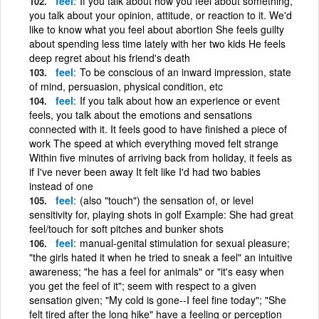
feel
If you talk about how you feel about something,
you talk about your opinion, attitude, or reaction to it. We'd
like to know what you feel about abortion She feels guilty
about spending less time lately with her two kids He feels
deep regret about his friend's death
feel
To be conscious of an inward impression, state
of mind, persuasion, physical condition, etc
feel
If you talk about how an experience or event
feels, you talk about the emotions and sensations
connected with it. It feels good to have finished a piece of
work The speed at which everything moved felt strange
Within five minutes of arriving back from holiday, it feels as
if I've never been away It felt like I'd had two babies
instead of one
feel
(also "touch") the sensation of, or level
sensitivity for, playing shots in golf Example: She had great
feel/touch for soft pitches and bunker shots
feel
manual-genital stimulation for sexual pleasure;
"the girls hated it when he tried to sneak a feel" an intuitive
awareness; "he has a feel for animals" or "it's easy when
you get the feel of it"; seem with respect to a given
sensation given; "My cold is gone--I feel fine today"; "She
felt tired after the long hike" have a feeling or perception