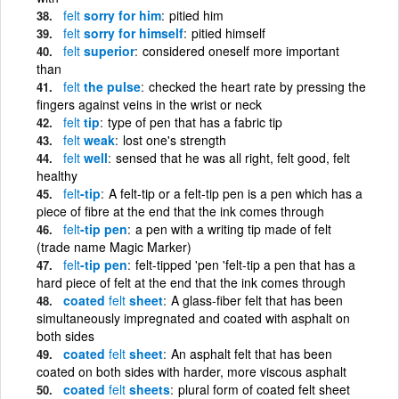
felt
sorry for him
pitied him
felt
sorry for himself
pitied himself
felt
superior
considered oneself more important
than
felt
the pulse
checked the heart rate by pressing the
fingers against veins in the wrist or neck
felt
tip
type of pen that has a fabric tip
felt
weak
lost one's strength
felt
well
sensed that he was all right, felt good, felt
healthy
felt
-tip
A felt-tip or a felt-tip pen is a pen which has a
piece of fibre at the end that the ink comes through
felt
-tip pen
a pen with a writing tip made of felt
(trade name Magic Marker)
felt
-tip pen
felt-tipped 'pen 'felt-tip a pen that has a
hard piece of felt at the end that the ink comes through
coated
felt
sheet
A glass-fiber felt that has been
simultaneously impregnated and coated with asphalt on
both sides
coated
felt
sheet
An asphalt felt that has been
coated on both sides with harder, more viscous asphalt
coated
felt
sheets
plural form of coated felt sheet