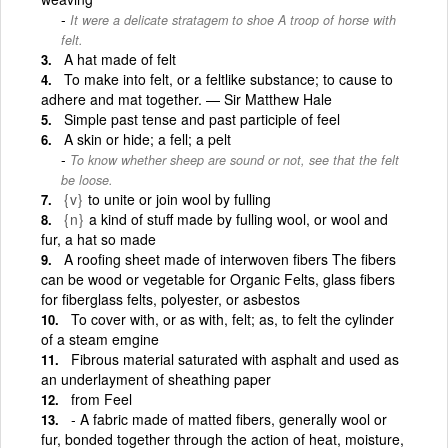
It were a delicate stratagem to shoe A troop of horse with
felt.
A hat made of felt
To make into felt, or a feltlike substance; to cause to
adhere and mat together. — Sir Matthew Hale
Simple past tense and past participle of feel
A skin or hide; a fell; a pelt
To know whether sheep are sound or not, see that the felt
be loose.
{v}
to unite or join wool by fulling
{n}
a kind of stuff made by fulling wool, or wool and
fur, a hat so made
A roofing sheet made of interwoven fibers The fibers
can be wood or vegetable for Organic Felts, glass fibers
for fiberglass felts, polyester, or asbestos
To cover with, or as with, felt; as, to felt the cylinder
of a steam emgine
Fibrous material saturated with asphalt and used as
an underlayment of sheathing paper
from Feel
‑ A fabric made of matted fibers, generally wool or
fur, bonded together through the action of heat, moisture,