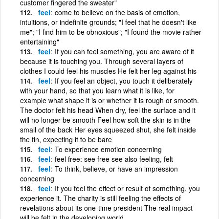
customer fingered the sweater"
feel
come to believe on the basis of emotion,
intuitions, or indefinite grounds; "I feel that he doesn't like
me"; "I find him to be obnoxious"; "I found the movie rather
entertaining"
feel
If you can feel something, you are aware of it
because it is touching you. Through several layers of
clothes I could feel his muscles He felt her leg against his
feel
If you feel an object, you touch it deliberately
with your hand, so that you learn what it is like, for
example what shape it is or whether it is rough or smooth.
The doctor felt his head When dry, feel the surface and it
will no longer be smooth Feel how soft the skin is in the
small of the back Her eyes squeezed shut, she felt inside
the tin, expecting it to be bare
feel
To experience emotion concerning
feel
feel free: see free see also feeling, felt
feel
To think, believe, or have an impression
concerning
feel
If you feel the effect or result of something, you
experience it. The charity is still feeling the effects of
revelations about its one-time president The real impact
will be felt in the developing world