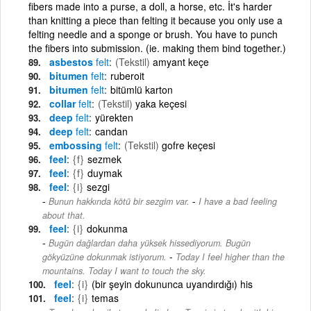
fibers made into a purse, a doll, a horse, etc. İt's harder
than knitting a piece than felting it because you only use a
felting needle and a sponge or brush. You have to punch
the fibers into submission. (ie. making them bind together.)
asbestos
felt
(Tekstil)
amyant keçe
bitumen
felt
ruberoit
bitumen
felt
bitümlü karton
collar
felt
(Tekstil)
yaka keçesi
deep
felt
yürekten
deep
felt
candan
embossing
felt
(Tekstil)
gofre keçesi
feel
{f}
sezmek
feel
{f}
duymak
feel
{i}
sezgi
-
Bunun hakkında kötü bir sezgim var.
I have a bad feeling
about that.
feel
{i}
dokunma
Bugün dağlardan daha yüksek hissediyorum. Bugün
-
gökyüzüne dokunmak istiyorum.
Today I feel higher than the
mountains. Today I want to touch the sky.
feel
{i}
(bir şeyin dokununca uyandırdığı) his
feel
{i}
temas