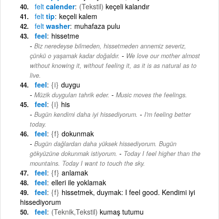
felt
calender
(Tekstil)
keçeli kalandır
felt
tip
keçeli kalem
felt
washer
muhafaza pulu
feel
hissetme
Biz neredeyse bilmeden, hissetmeden annemiz severiz,
-
çünkü o yaşamak kadar doğaldır.
We love our mother almost
without knowing it, without feeling it, as it is as natural as to
live.
feel
{i}
duygu
-
Müzik duyguları tahrik eder.
Music moves the feelings.
feel
{i}
his
-
Bugün kendimi daha iyi hissediyorum.
I'm feeling better
today.
feel
{f}
dokunmak
Bugün dağlardan daha yüksek hissediyorum. Bugün
-
gökyüzüne dokunmak istiyorum.
Today I feel higher than the
mountains. Today I want to touch the sky.
feel
{f}
anlamak
feel
elleri ile yoklamak
feel
{f}
hissetmek, duymak: I feel good. Kendimi iyi
hissediyorum
feel
(Teknik,Tekstil)
kumaş tutumu