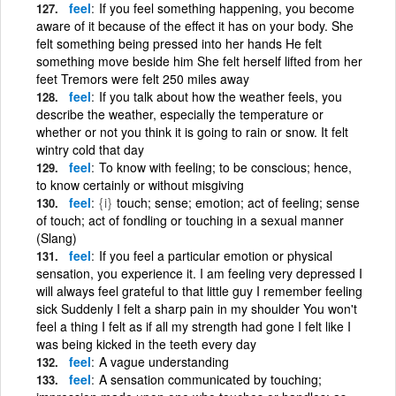
feel
If you feel something happening, you become
aware of it because of the effect it has on your body. She
felt something being pressed into her hands He felt
something move beside him She felt herself lifted from her
feet Tremors were felt 250 miles away
feel
If you talk about how the weather feels, you
describe the weather, especially the temperature or
whether or not you think it is going to rain or snow. It felt
wintry cold that day
feel
To know with feeling; to be conscious; hence,
to know certainly or without misgiving
feel
{i}
touch; sense; emotion; act of feeling; sense
of touch; act of fondling or touching in a sexual manner
(Slang)
feel
If you feel a particular emotion or physical
sensation, you experience it. I am feeling very depressed I
will always feel grateful to that little guy I remember feeling
sick Suddenly I felt a sharp pain in my shoulder You won't
feel a thing I felt as if all my strength had gone I felt like I
was being kicked in the teeth every day
feel
A vague understanding
feel
A sensation communicated by touching;