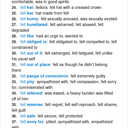
comfortable, was in good spirits
felt
hat
fedora: felt hat with a creased crown
felt
hat
hat made from felt
felt
horny
felt sexually aroused, was sexually excited
felt
humiliated
felt ashamed, felt abased, felt
degraded
felt
like
had an urge to, wanted to
felt
obliged to
felt obligated to, felt compelled to, felt
constrained to
felt
out of it
felt estranged, felt fatigued, felt unlike
his usual self
felt
out of place
felt as though he didn't belong
there
felt
pangs of conscience
felt extremely guilty
felt
pity
sympathized with, felt compassion, felt sorry
for, commiserated with
felt
relieved
was eased, a heavy burden was lifted
off of him
felt
remorse
felt regret, felt self-reproach, felt shame,
felt guilt
felt
safe
felt secure, felt protected
felt
sorry for
pitied, sympathized with, empathized
with